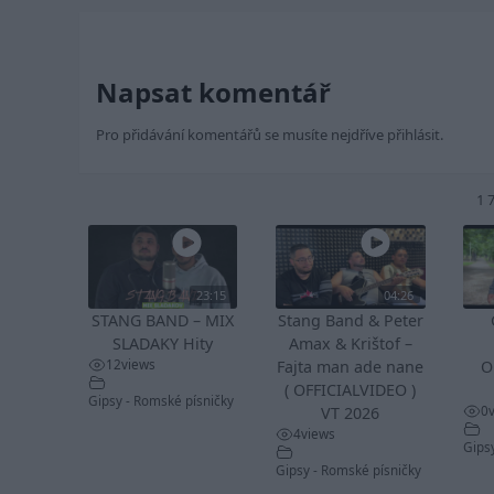
Napsat komentář
Pro přidávání komentářů se musíte nejdříve
přihlásit
.
1 
23:15
04:26
STANG BAND – MIX
Stang Band & Peter
SLADAKY Hity
Amax & Krištof –
12
views
Fajta man ade nane
O
( OFFICIALVIDEO )
Gipsy - Romské písničky
0
VT 2026
4
views
Gips
Gipsy - Romské písničky