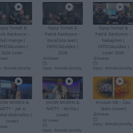
03:07
ipsy Tomaš &
Gipsy Tomaš &
Gipsy Tomaš &
trik Rankovce –
Patrik Rankovce –
Patrik Rankovce –
Rači mange (
Karačona avel (
Nabajines (
FFICIALvideo )
OFFICIALvideo )
OFFICIALvideo )
2026 cover
2026
cover 2026
views
0
views
0
views
y - Romské písničky
Gipsy - Romské písničky
Gipsy - Romské písničky
03:46
HOW MOREN &
SHOW MOREN &
Kristian DB – Čau
NATTY – Jak si
NATTY – Mrcha (
lásko (cover)
0
views
tná dedinečko (
cover)
1
views
cover)
Gipsy - Romské písničky
views
Gipsy - Romské písničky