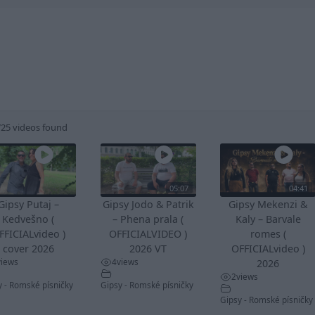
725 videos found
05:07
04:41
Gipsy Putaj –
Gipsy Jodo & Patrik
Gipsy Mekenzi &
Kedvešno (
– Phena prala (
Kaly – Barvale
FFICIALvideo )
OFFICIALVIDEO )
romes (
cover 2026
2026 VT
OFFICIALvideo )
views
4
views
2026
2
views
y - Romské písničky
Gipsy - Romské písničky
Gipsy - Romské písničky