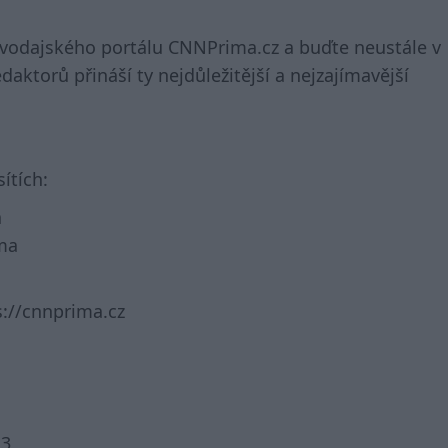
avodajského portálu CNNPrima.cz a buďte neustále v
aktorů přináší ty nejdůležitější a nejzajímavější
ítích:
a
ma
://cnnprima.cz
23