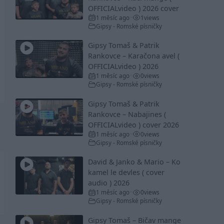
OFFICIALvideo ) 2026 cover
1 měsíc ago
1
views
•
Gipsy - Romské písničky
Gipsy Tomaš & Patrik
Rankovce – Karačona avel (
OFFICIALvideo ) 2026
1 měsíc ago
0
views
•
Gipsy - Romské písničky
Gipsy Tomaš & Patrik
Rankovce – Nabajines (
OFFICIALvideo ) cover 2026
1 měsíc ago
0
views
•
Gipsy - Romské písničky
David & Janko & Mario – Ko
kamel le devles ( cover
audio ) 2026
1 měsíc ago
0
views
•
Gipsy - Romské písničky
Gipsy Tomaš – Bičav mange