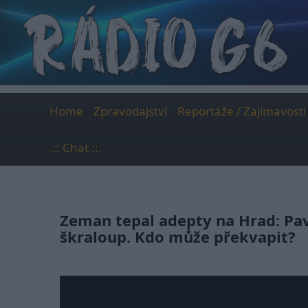
Skip
to
content
Home
Zpravodajství
Reportáže / Zajímavosti
.:: Chat ::.
Zeman tepal adepty na Hrad: Pa
škraloup. Kdo může překvapit?