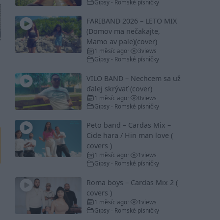
Gipsy - Romské písničky
FARIBAND 2026 – LETO MIX
(Domov ma nečakajte,
Mamo av pale)(cover)
1 měsíc ago
3
views
•
Gipsy - Romské písničky
VILO BAND – Nechcem sa už
ďalej skrývať (cover)
1 měsíc ago
0
views
•
Gipsy - Romské písničky
Peto band – Cardas Mix –
Cide hara / Hin man love (
covers )
1 měsíc ago
1
views
•
Gipsy - Romské písničky
Roma boys – Cardas Mix 2 (
covers )
1 měsíc ago
1
views
•
Gipsy - Romské písničky