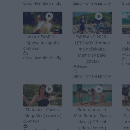
Gipsy - Romské písničky
Gipsy - Romské písničky
Gips
03:04
05:33
Viktor FAMILY –
FARIBAND 2026 –
Spievajme spolu
LETO MIX (Domov
N
3
views
ma nečakajte,
ďale
0
Mamo av pale)
Gipsy - Romské písničky
(cover)
Gips
3
views
Gipsy - Romské písničky
05:29
TK band – Cardas
Golon Junior ft.
Ka
MegaMix ( covers )
Mini Rendy – Davaj
Ca
3
views
davaj ( Official
An
video / cover )
ro