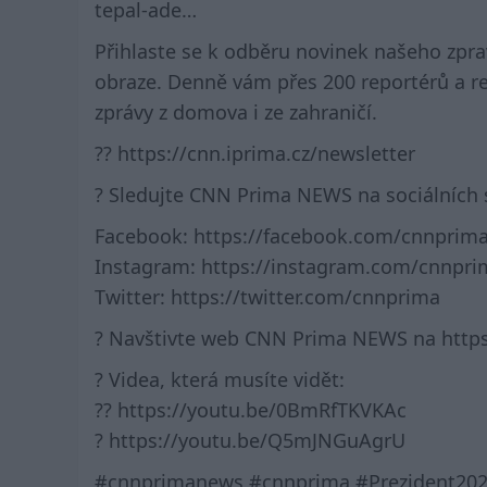
tepal-ade…
Přihlaste se k odběru novinek našeho zpr
obraze. Denně vám přes 200 reportérů a red
zprávy z domova i ze zahraničí.
?? https://cnn.iprima.cz/newsletter
? Sledujte CNN Prima NEWS na sociálních s
Facebook: https://facebook.com/cnnprim
Instagram: https://instagram.com/cnnpri
Twitter: https://twitter.com/cnnprima
? Navštivte web CNN Prima NEWS na https
? Videa, která musíte vidět:
?? https://youtu.be/0BmRfTKVKAc
? https://youtu.be/Q5mJNGuAgrU
#cnnprimanews #cnnprima #Prezident20