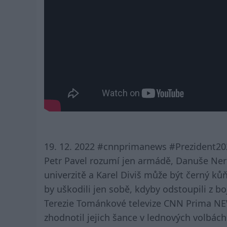
19. 12. 2022 #cnnprimanews #Prezident2
Petr Pavel rozumí jen armádě, Danuše Ne
univerzitě a Karel Diviš může být černý ků
by uškodili jen sobě, kdyby odstoupili z bo
Terezie Tománkové televize CNN Prima NEW
zhodnotil jejich šance v lednových volbách