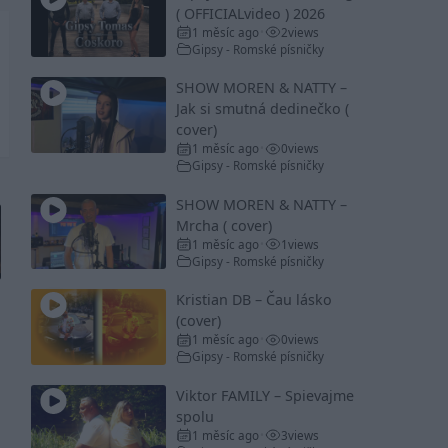
( OFFICIALvideo ) 2026
1 měsíc ago
2
views
•
Gipsy - Romské písničky
SHOW MOREN & NATTY –
Jak si smutná dedinečko (
cover)
1 měsíc ago
0
views
•
Gipsy - Romské písničky
SHOW MOREN & NATTY –
Mrcha ( cover)
1 měsíc ago
1
views
•
Gipsy - Romské písničky
Kristian DB – Čau lásko
(cover)
1 měsíc ago
0
views
•
Gipsy - Romské písničky
Viktor FAMILY – Spievajme
spolu
1 měsíc ago
3
views
•