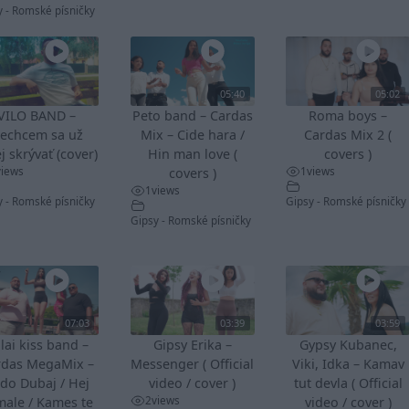
y - Romské písničky
05:40
05:02
VILO BAND –
Peto band – Cardas
Roma boys –
echcem sa už
Mix – Cide hara /
Cardas Mix 2 (
j skrývať (cover)
Hin man love (
covers )
views
1
views
covers )
1
views
y - Romské písničky
Gipsy - Romské písničky
Gipsy - Romské písničky
07:03
03:39
03:59
lai kiss band –
Gipsy Erika –
Gypsy Kubanec,
rdas MegaMix –
Messenger ( Official
Viki, Idka – Kamav
do Dubaj / Hej
video / cover )
tut devla ( Official
2
views
male / Kames te
video / cover )