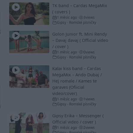
TK band – Cardas MegaMix
( covers )
1 měsíc ago
3
views
•
Gipsy - Romské písničky
Golon Junior ft. Mini Rendy
– Davaj davaj ( Official video
/ cover )
1 měsíc ago
0
views
•
Gipsy - Romské písničky
Kalai kiss band – Cardas
MegaMix – Ando Dubaj /
Hej romale / Kames te
garaves (Ofiicial
video/cover)
1 měsíc ago
1
views
•
Gipsy - Romské písničky
Gipsy Erika – Messenger (
Official video / cover )
1 měsíc ago
2
views
•
Gipsy - Romské písničky