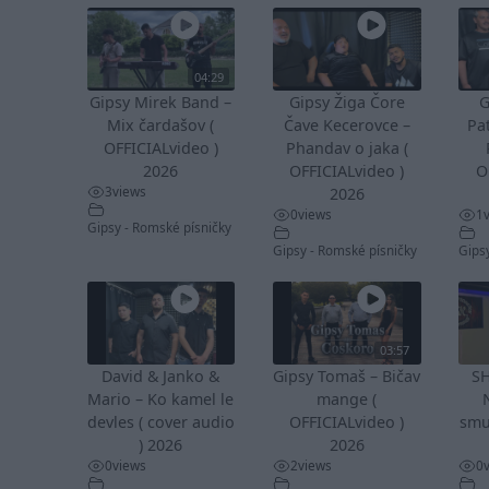
04:29
Gipsy Mirek Band –
Gipsy Žiga Čore
G
Mix čardašov (
Čave Kecerovce –
Pa
OFFICIALvideo )
Phandav o jaka (
2026
OFFICIALvideo )
O
3
views
2026
0
views
1
Gipsy - Romské písničky
Gipsy - Romské písničky
Gips
03:57
David & Janko &
Gipsy Tomaš – Bičav
S
Mario – Ko kamel le
mange (
devles ( cover audio
OFFICIALvideo )
smu
) 2026
2026
0
views
2
views
0