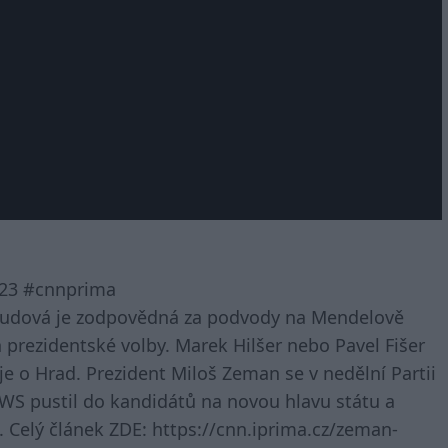
023 #cnnprima
rudová je zodpovědná za podvody na Mendelově
ň prezidentské volby. Marek Hilšer nebo Pavel Fišer
je o Hrad. Prezident Miloš Zeman se v nedělní Partii
S pustil do kandidátů na novou hlavu státu a
. Celý článek ZDE: https://cnn.iprima.cz/zeman-