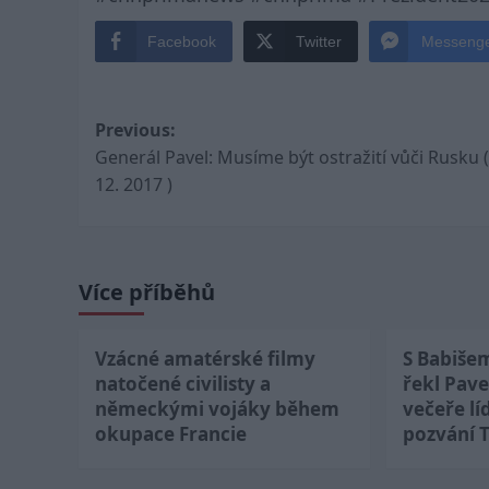
Facebook
Twitter
Messeng
Post
Previous:
Generál Pavel: Musíme být ostražití vůči Rusku (
navigation
12. 2017 )
Více příběhů
Vzácné amatérské filmy
S Babiše
natočené civilisty a
řekl Pave
německými vojáky během
večeře lí
okupace Francie
pozvání 