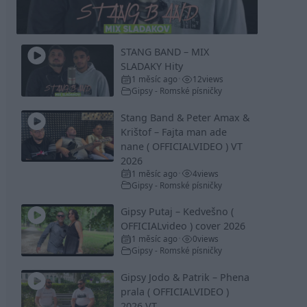
Video
STANG BAND – MIX
SLADAKY Hity
1 měsíc ago
12
views
•
Gipsy - Romské písničky
Stang Band & Peter Amax &
Krištof – Fajta man ade
nane ( OFFICIALVIDEO ) VT
2026
1 měsíc ago
4
views
•
Gipsy - Romské písničky
Gipsy Putaj – Kedvešno (
OFFICIALvideo ) cover 2026
1 měsíc ago
0
views
•
Gipsy - Romské písničky
Gipsy Jodo & Patrik – Phena
prala ( OFFICIALVIDEO )
2026 VT