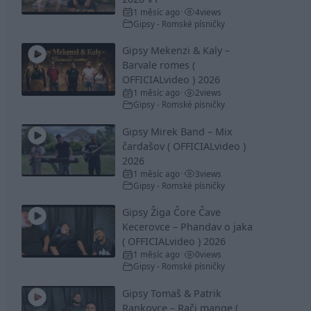
1 měsíc ago
4
views
•
Gipsy - Romské písničky
Gipsy Mekenzi & Kaly –
Barvale romes (
OFFICIALvideo ) 2026
1 měsíc ago
2
views
•
Gipsy - Romské písničky
Gipsy Mirek Band – Mix
čardašov ( OFFICIALvideo )
2026
1 měsíc ago
3
views
•
Gipsy - Romské písničky
Gipsy Žiga Čore Čave
Kecerovce – Phandav o jaka
( OFFICIALvideo ) 2026
1 měsíc ago
0
views
•
Gipsy - Romské písničky
Gipsy Tomaš & Patrik
Rankovce – Rači mange (