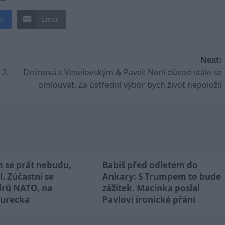
er
Email
Next:
 2.
Drtinová s Veselovským & Pavel: Není důvod stále se
omlouvat. Za ústřední výbor bych život nepoložil
m se prát nebudu,
Babiš před odletem do
l. Zúčastní se
Ankary: S Trumpem to bude
drů NATO, na
zážitek. Macinka poslal
Turecka
Pavlovi ironické přání