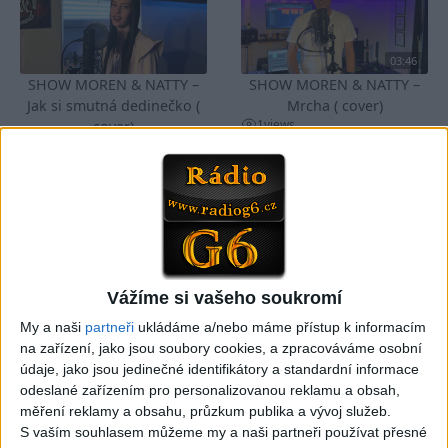
03:46
SHOW MOREN & NATTY –
SHOW MOREN & NATTY –
Jak si smutná dedinečko (
Mrcha ( cover)
1
views
cover)
Gipsy - Romské písničky
0
views
Gipsy - Romské písničky
03:04
Vážíme si vašeho soukromí
Kristian DB – Čau lásko
Viktor FAMILY – Spievajme
(cover)
spolu
My a naši
partneři
ukládáme a/nebo máme přístup k informacím
0
views
3
views
na zařízení, jako jsou soubory cookies, a zpracováváme osobní
Gipsy - Romské písničky
Gipsy - Romské písničky
údaje, jako jsou jedinečné identifikátory a standardní informace
odeslané zařízením pro personalizovanou reklamu a obsah,
měření reklamy a obsahu, průzkum publika a vývoj služeb.
S vaším souhlasem můžeme my a naši partneři používat přesné