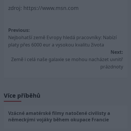
zdroj: https://www.msn.com
Post
Previous:
Nejbohatší země Evropy hledá pracovníky: Nabízí
navigation
platy přes 6000 eur a vysokou kvalitu života
Next:
Země i celá naše galaxie se mohou nacházet uvnitř
prázdnoty
Více příběhů
Vzácné amatérské filmy natočené civilisty a
německými vojáky během okupace Francie