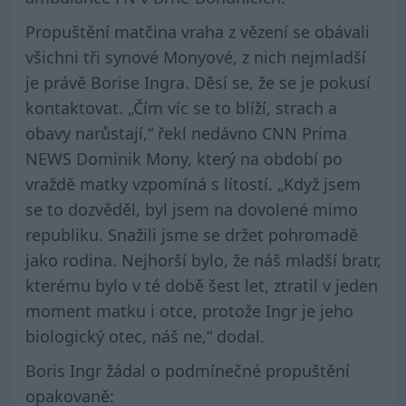
Propuštění matčina vraha z vězení se obávali
všichni tři synové Monyové, z nich nejmladší
je právě Borise Ingra. Děsí se, že se je pokusí
kontaktovat. „Čím víc se to blíží, strach a
obavy narůstají,“ řekl nedávno CNN Prima
NEWS Dominik Mony, který na období po
vraždě matky vzpomíná s lítostí. „Když jsem
se to dozvěděl, byl jsem na dovolené mimo
republiku. Snažili jsme se držet pohromadě
jako rodina. Nejhorší bylo, že náš mladší bratr,
kterému bylo v té době šest let, ztratil v jeden
moment matku i otce, protože Ingr je jeho
biologický otec, náš ne,“ dodal.
Boris Ingr žádal o podmínečné propuštění
opakovaně: