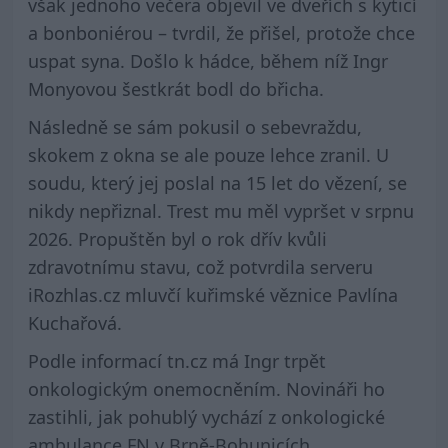
však jednoho večera objevil ve dveřích s kyticí
a bonboniérou – tvrdil, že přišel, protože chce
uspat syna. Došlo k hádce, během níž Ingr
Monyovou šestkrát bodl do břicha.
Následně se sám pokusil o sebevraždu,
skokem z okna se ale pouze lehce zranil. U
soudu, který jej poslal na 15 let do vězení, se
nikdy nepřiznal. Trest mu měl vypršet v srpnu
2026. Propuštěn byl o rok dřív kvůli
zdravotnímu stavu, což potvrdila serveru
iRozhlas.cz mluvčí kuřimské věznice Pavlína
Kuchařová.
Podle informací tn.cz má Ingr trpět
onkologickým onemocněním. Novináři ho
zastihli, jak pohublý vychází z onkologické
ambulance FN v Brně-Bohunicích.