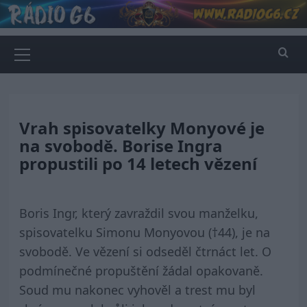
Skip
to
content
Primary
Menu
Vrah spisovatelky Monyové je
na svobodě. Borise Ingra
propustili po 14 letech vězení
Boris Ingr, který zavraždil svou manželku,
spisovatelku Simonu Monyovou (†44), je na
svobodě. Ve vězení si odseděl čtrnáct let. O
podmínečné propuštění žádal opakovaně.
Soud mu nakonec vyhověl a trest mu byl