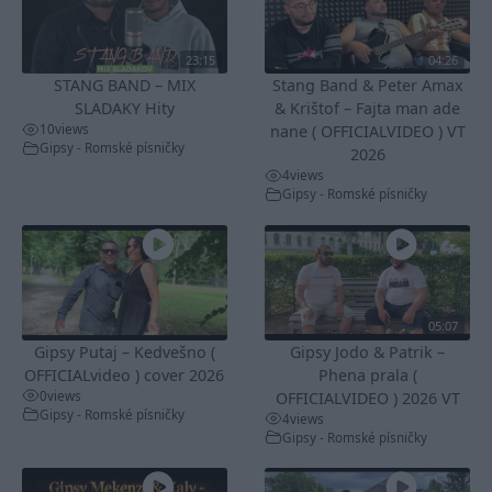
23:15
04:26
STANG BAND – MIX
Stang Band & Peter Amax
SLADAKY Hity
& Krištof – Fajta man ade
10
views
nane ( OFFICIALVIDEO ) VT
Gipsy - Romské písničky
2026
4
views
Gipsy - Romské písničky
05:07
Gipsy Putaj – Kedvešno (
Gipsy Jodo & Patrik –
OFFICIALvideo ) cover 2026
Phena prala (
0
views
OFFICIALVIDEO ) 2026 VT
Gipsy - Romské písničky
4
views
Gipsy - Romské písničky