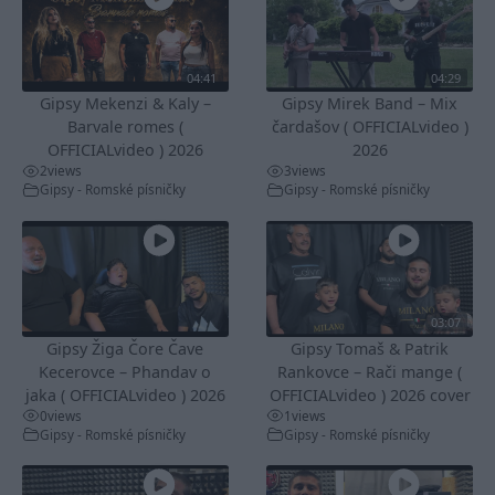
04:41
04:29
Gipsy Mekenzi & Kaly –
Gipsy Mirek Band – Mix
Barvale romes (
čardašov ( OFFICIALvideo )
OFFICIALvideo ) 2026
2026
2
views
3
views
Gipsy - Romské písničky
Gipsy - Romské písničky
03:07
Gipsy Žiga Čore Čave
Gipsy Tomaš & Patrik
Kecerovce – Phandav o
Rankovce – Rači mange (
jaka ( OFFICIALvideo ) 2026
OFFICIALvideo ) 2026 cover
0
views
1
views
Gipsy - Romské písničky
Gipsy - Romské písničky