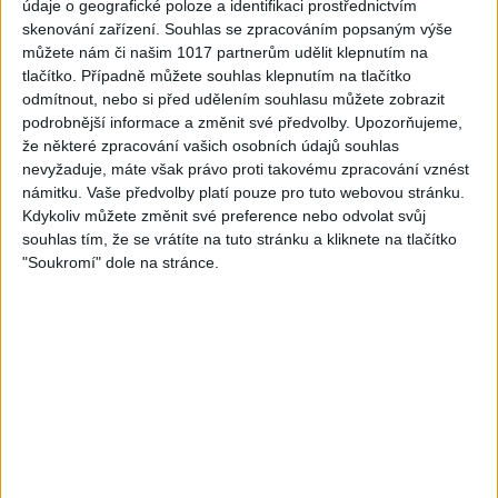
údaje o geografické poloze a identifikaci prostřednictvím
skenování zařízení. Souhlas se zpracováním popsaným výše
05:33
můžete nám či našim 1017 partnerům udělit klepnutím na
FARIBAND 2026 – LETO MIX
VILO BAND – Nechcem sa
tlačítko. Případně můžete souhlas klepnutím na tlačítko
(Domov ma nečakajte,
už ďalej skrývať (cover)
odmítnout, nebo si před udělením souhlasu můžete zobrazit
0
views
Mamo av pale)(cover)
podrobnější informace a změnit své předvolby.
Upozorňujeme,
Gipsy - Romské písničky
3
views
že některé zpracování vašich osobních údajů souhlas
Gipsy - Romské písničky
nevyžaduje, máte však právo proti takovému zpracování vznést
námitku. Vaše předvolby platí pouze pro tuto webovou stránku.
Kdykoliv můžete změnit své preference nebo odvolat svůj
souhlas tím, že se vrátíte na tuto stránku a kliknete na tlačítko
"Soukromí" dole na stránce.
05:02
Peto band – Cardas Mix –
Roma boys – Cardas Mix 2 (
Cide hara / Hin man love (
covers )
1
views
covers )
Gipsy - Romské písničky
0
views
Gipsy - Romské písničky