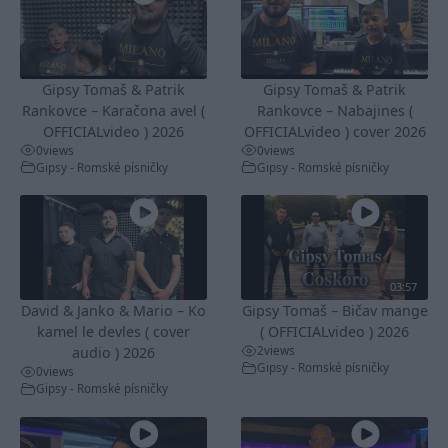
Gipsy Tomaš & Patrik
Gipsy Tomaš & Patrik
Rankovce – Karačona avel (
Rankovce – Nabajines (
OFFICIALvideo ) 2026
OFFICIALvideo ) cover 2026
0
views
0
views
Gipsy - Romské písničky
Gipsy - Romské písničky
03:57
David & Janko & Mario – Ko
Gipsy Tomaš – Bičav mange
kamel le devles ( cover
( OFFICIALvideo ) 2026
2
views
audio ) 2026
Gipsy - Romské písničky
0
views
Gipsy - Romské písničky