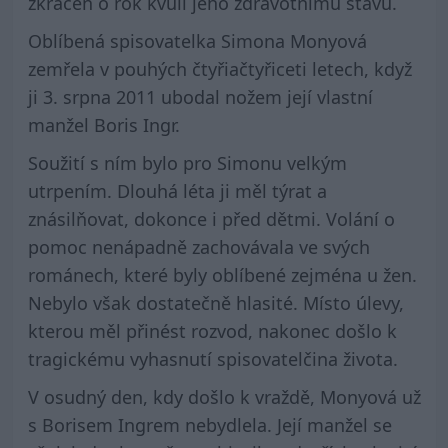
zkrácen o rok kvůli jeho zdravotnímu stavu.
Oblíbená spisovatelka Simona Monyová
zemřela v pouhých čtyřiačtyřiceti letech, když
ji 3. srpna 2011 ubodal nožem její vlastní
manžel Boris Ingr.
Soužití s ním bylo pro Simonu velkým
utrpením. Dlouhá léta ji měl týrat a
znásilňovat, dokonce i před dětmi. Volání o
pomoc nenápadně zachovávala ve svých
románech, které byly oblíbené zejména u žen.
Nebylo však dostatečně hlasité. Místo úlevy,
kterou měl přinést rozvod, nakonec došlo k
tragickému vyhasnutí spisovatelčina života.
V osudný den, kdy došlo k vraždě, Monyová už
s Borisem Ingrem nebydlela. Její manžel se