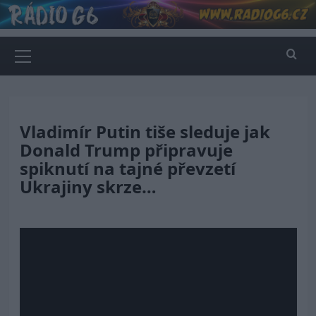
Skip
to
content
Primary
Menu
Vladimír Putin tiše sleduje jak
Donald Trump připravuje
spiknutí na tajné převzetí
Ukrajiny skrze…