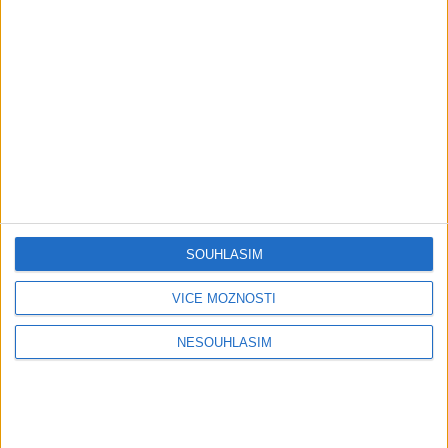
OFFICIALVIDEO ) VT 2026
1 měsíc ago
4
views
•
Gipsy - Romské písničky
Gipsy Putaj – Kedvešno (
OFFICIALvideo ) cover 2026
1 měsíc ago
0
views
•
Gipsy - Romské písničky
Gipsy Jodo & Patrik – Phena prala (
OFFICIALVIDEO ) 2026 VT
1 měsíc ago
4
views
•
SOUHLASÍM
Gipsy - Romské písničky
VÍCE MOŽNOSTÍ
Gipsy Mekenzi & Kaly – Barvale
romes ( OFFICIALvideo ) 2026
NESOUHLASÍM
1 měsíc ago
3
views
•
Gipsy - Romské písničky
Gipsy Mirek Band – Mix čardašov (
OFFICIALvideo ) 2026