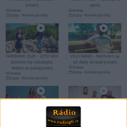
(cover)
spolu
0
views
4
views
Gipsy - Romské písničky
Gipsy - Romské písničky
05:33
FARIBAND 2026 – LETO MIX
VILO BAND – Nechcem sa
(Domov ma nečakajte,
už ďalej skrývať (cover)
0
views
Mamo av pale)(cover)
Gipsy - Romské písničky
3
views
Gipsy - Romské písničky
05:40
05:02
Peto band – Cardas Mix –
Roma boys – Cardas Mix 2 (
Cide hara / Hin man love (
covers )