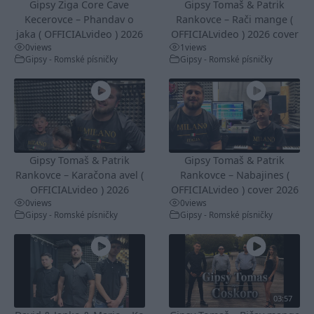
Gipsy Žiga Čore Čave
Gipsy Tomaš & Patrik
Kecerovce – Phandav o
Rankovce – Rači mange (
jaka ( OFFICIALvideo ) 2026
OFFICIALvideo ) 2026 cover
0
views
1
views
Gipsy - Romské písničky
Gipsy - Romské písničky
Gipsy Tomaš & Patrik
Gipsy Tomaš & Patrik
Rankovce – Karačona avel (
Rankovce – Nabajines (
OFFICIALvideo ) 2026
OFFICIALvideo ) cover 2026
0
views
0
views
Gipsy - Romské písničky
Gipsy - Romské písničky
03:57