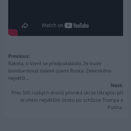
Post
Previous:
Raketa, o které se předpokládalo, že bude
navigation
bombardovat daleké území Ruska: Zelenského
největší…
Next:
Přes 500 ruských dronů proniká skrze Ukrajinu při
druhém největším útoku po schůzce Trumpa a
Putina.