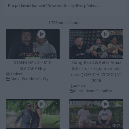
Pro přidávání komentářů se musíte nejdříve
přihlásit
.
1 725 videos found
23:15
04:26
STANG BAND – MIX
Stang Band & Peter Amax
SLADAKY Hity
& Krištof – Fajta man ade
12
views
nane ( OFFICIALVIDEO ) VT
Gipsy - Romské písničky
2026
4
views
Gipsy - Romské písničky
05:07