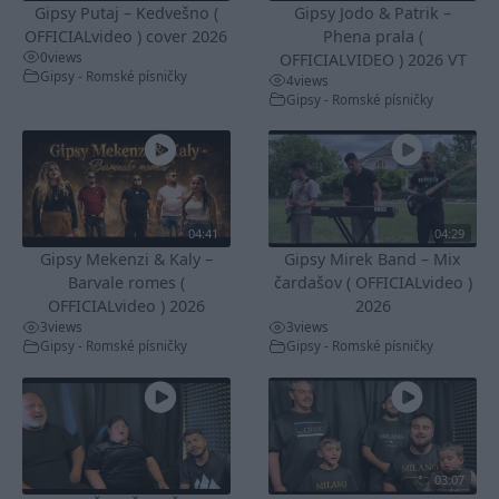
Gipsy Putaj – Kedvešno (
Gipsy Jodo & Patrik –
OFFICIALvideo ) cover 2026
Phena prala (
0
views
OFFICIALVIDEO ) 2026 VT
Gipsy - Romské písničky
4
views
Gipsy - Romské písničky
04:41
04:29
Gipsy Mekenzi & Kaly –
Gipsy Mirek Band – Mix
Barvale romes (
čardašov ( OFFICIALvideo )
OFFICIALvideo ) 2026
2026
3
views
3
views
Gipsy - Romské písničky
Gipsy - Romské písničky
03:07