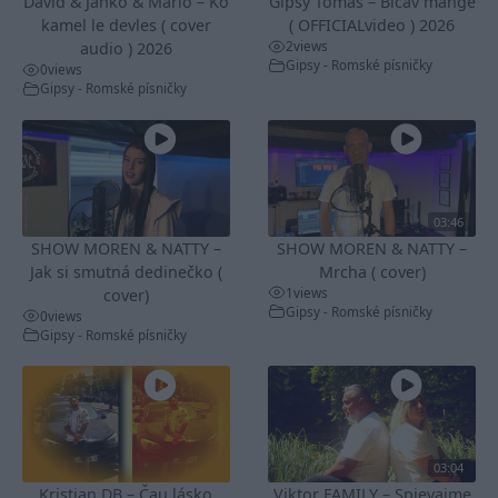
David & Janko & Mario – Ko
Gipsy Tomaš – Bičav mange
kamel le devles ( cover
( OFFICIALvideo ) 2026
2
views
audio ) 2026
Gipsy - Romské písničky
0
views
Gipsy - Romské písničky
03:46
SHOW MOREN & NATTY –
SHOW MOREN & NATTY –
Jak si smutná dedinečko (
Mrcha ( cover)
1
views
cover)
Gipsy - Romské písničky
0
views
Gipsy - Romské písničky
03:04
Kristian DB – Čau lásko
Viktor FAMILY – Spievajme