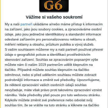
1
views
covers )
Gipsy - Romské písničky
1
views
Gipsy - Romské písničky
Vážíme si vašeho soukromí
My a naši
partneři
ukládáme a/nebo máme přístup k informacím
na zařízení, jako jsou soubory cookies, a zpracováváme osobní
údaje, jako jsou jedinečné identifikátory a standardní informace
odeslané zařízením pro personalizovanou reklamu a obsah,
05:29
02:33
měření reklamy a obsahu, průzkum publika a vývoj služeb.
TK band – Cardas MegaMix
Golon Junior ft. Mini Rendy
S vaším souhlasem můžeme my a naši partneři používat přesné
( covers )
– Davaj davaj ( Official
údaje o geografické poloze a identifikaci prostřednictvím
3
views
video / cover )
skenování zařízení. Souhlas se zpracováním popsaným výše
Gipsy - Romské písničky
1
views
můžete nám či našim 1019 partnerům udělit klepnutím na
Gipsy - Romské písničky
tlačítko. Případně můžete souhlas klepnutím na tlačítko
odmítnout, nebo si před udělením souhlasu můžete zobrazit
podrobnější informace a změnit své předvolby.
Upozorňujeme,
že některé zpracování vašich osobních údajů souhlas
nevyžaduje, máte však právo proti takovému zpracování vznést
07:03
03:39
námitku. Vaše předvolby platí pouze pro tuto webovou stránku.
Kalai kiss band – Cardas
Gipsy Erika – Messenger (
Kdykoliv můžete změnit své preference nebo odvolat svůj
MegaMix – Ando Dubaj /
Official video / cover )
souhlas tím, že se vrátíte na tuto stránku a kliknete na tlačítko