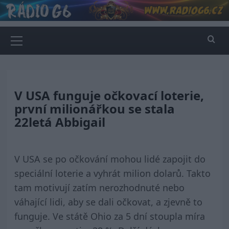
Skip
to
content
Primary
Menu
V USA funguje očkovací loterie,
první milionářkou se stala
22letá Abbigail
V USA se po očkování mohou lidé zapojit do
speciální loterie a vyhrát milion dolarů. Takto
tam motivují zatím nerozhodnuté nebo
váhající lidi, aby se dali očkovat, a zjevně to
funguje. Ve státě Ohio za 5 dní stoupla míra