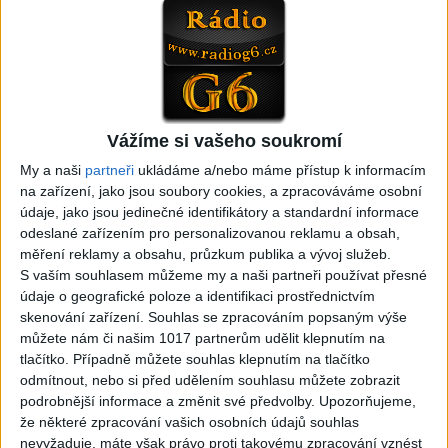
(Domov ma nečakajte,
už ďalej skrývať (cover)
0
views
Mamo av pale)(cover)
Gipsy - Romské písničky
3
views
Gipsy - Romské písničky
Vážíme si vašeho soukromí
My a naši
partneři
ukládáme a/nebo máme přístup k informacím
05:02
na zařízení, jako jsou soubory cookies, a zpracováváme osobní
Peto band – Cardas Mix –
Roma boys – Cardas Mix 2 (
údaje, jako jsou jedinečné identifikátory a standardní informace
Cide hara / Hin man love (
covers )
odeslané zařízením pro personalizovanou reklamu a obsah,
1
views
covers )
měření reklamy a obsahu, průzkum publika a vývoj služeb.
Gipsy - Romské písničky
0
views
S vaším souhlasem můžeme my a naši partneři používat přesné
Gipsy - Romské písničky
údaje o geografické poloze a identifikaci prostřednictvím
skenování zařízení. Souhlas se zpracováním popsaným výše
můžete nám či našim 1017 partnerům udělit klepnutím na
tlačítko. Případně můžete souhlas klepnutím na tlačítko
odmítnout, nebo si před udělením souhlasu můžete zobrazit
podrobnější informace a změnit své předvolby.
Upozorňujeme,
05:29
že některé zpracování vašich osobních údajů souhlas
TK band – Cardas MegaMix
Golon Junior ft. Mini Rendy
nevyžaduje, máte však právo proti takovému zpracování vznést