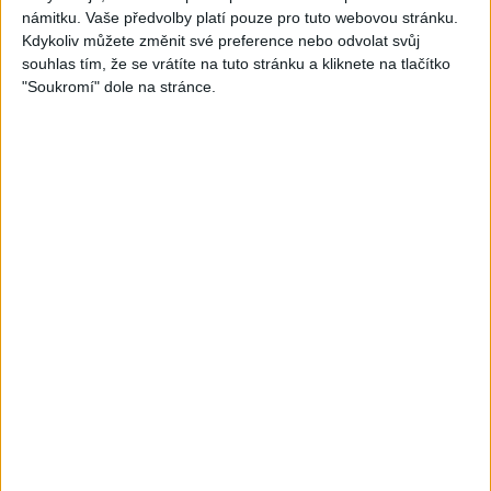
( covers )
– Davaj davaj ( Official
námitku. Vaše předvolby platí pouze pro tuto webovou stránku.
3
views
video / cover )
Gipsy - Romské písničky
Kdykoliv můžete změnit své preference nebo odvolat svůj
0
views
Gipsy - Romské písničky
souhlas tím, že se vrátíte na tuto stránku a kliknete na tlačítko
"Soukromí" dole na stránce.
03:39
Kalai kiss band – Cardas
Gipsy Erika – Messenger (
MegaMix – Ando Dubaj /
Official video / cover )
2
views
Hej romale / Kames te
Gipsy - Romské písničky
garaves (Ofiicial
video/cover)
0
views
Gipsy - Romské písničky
03:59
03:40