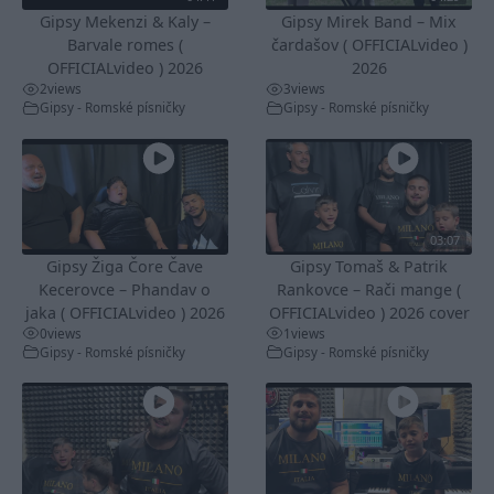
Gipsy Mekenzi & Kaly –
Gipsy Mirek Band – Mix
Barvale romes (
čardašov ( OFFICIALvideo )
OFFICIALvideo ) 2026
2026
2
views
3
views
Gipsy - Romské písničky
Gipsy - Romské písničky
03:07
Gipsy Žiga Čore Čave
Gipsy Tomaš & Patrik
Kecerovce – Phandav o
Rankovce – Rači mange (
jaka ( OFFICIALvideo ) 2026
OFFICIALvideo ) 2026 cover
0
views
1
views
Gipsy - Romské písničky
Gipsy - Romské písničky