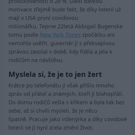
proočkovanosti o 28 %. Další dávkou
motivace zřejmě bude fakt, že díky loterii už
mají v USA první covidovou
milionářku. Teprve 22letá Abbigail Bugenske
tomu podle
New York Times
zpočátku ani
nemohla uvěřit, guvernér jí s překvapivou
zprávou zavolal v době, kdy řídila a jela k
rodičům na návštěvu.
Myslela si, že je to jen žert
Krátce po telefonátu jí však přišlo mnoho
zpráv od přátel a známých, kteří jí blahopřáli.
Do domu rodičů vešla s křikem a byla tak bez
sebe, až si chvíli mysleli, že je něco
špatně. Pracuje jako inženýrka a díky covidové
loterii se jí nyní zcela změní život.