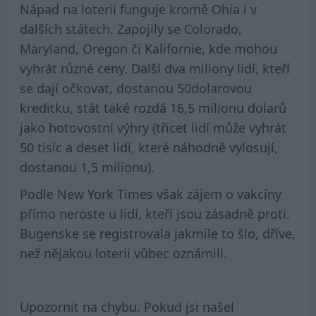
Nápad na loterii funguje kromě Ohia i v
dalších státech. Zapojily se Colorado,
Maryland, Oregon či Kalifornie, kde mohou
vyhrát různé ceny. Další dva miliony lidí, kteří
se dají očkovat, dostanou 50dolarovou
kreditku, stát také rozdá 16,5 milionu dolarů
jako hotovostní výhry (třicet lidí může vyhrát
50 tisíc a deset lidí, které náhodně vylosují,
dostanou 1,5 milionu).
Podle New York Times však zájem o vakcíny
přímo neroste u lidí, kteří jsou zásadně proti.
Bugenske se registrovala jakmile to šlo, dříve,
než nějakou loterii vůbec oznámili.
Upozornit na chybu. Pokud jsi našel