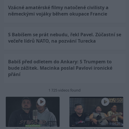
Vzácné amatérské filmy natočené civilisty a
německými vojáky během okupace Francie
S Babišem se prát nebudu, řekl Pavel. Zúčastní se
večeře lídrů NATO, na pozvání Turecka
Babiš před odletem do Ankary: S Trumpem to
bude zážitek. Macinka poslal Pavlovi ironické
přání
1 725 videos found
23:15
04:26