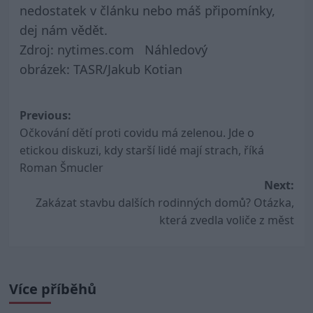
nedostatek v článku nebo máš připomínky,
dej nám vědět.
Zdroj:
nytimes.com
Náhledový
obrázek:
TASR/Jakub Kotian
Post
Previous:
Očkování dětí proti covidu má zelenou. Jde o
navigation
etickou diskuzi, kdy starší lidé mají strach, říká
Roman Šmucler
Next:
Zakázat stavbu dalších rodinných domů? Otázka,
která zvedla voliče z měst
Více příběhů