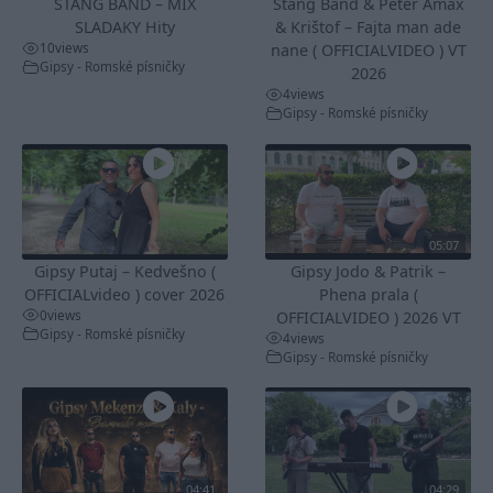
STANG BAND – MIX
Stang Band & Peter Amax
SLADAKY Hity
& Krištof – Fajta man ade
10
views
nane ( OFFICIALVIDEO ) VT
Gipsy - Romské písničky
2026
4
views
Gipsy - Romské písničky
05:07
Gipsy Putaj – Kedvešno (
Gipsy Jodo & Patrik –
OFFICIALvideo ) cover 2026
Phena prala (
0
views
OFFICIALVIDEO ) 2026 VT
Gipsy - Romské písničky
4
views
Gipsy - Romské písničky
04:41
04:29