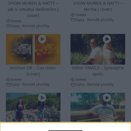
SHOW MOREN & NATTY –
SHOW MOREN & NATTY –
Jak si smutná dedinečko (
Mrcha ( cover)
1
views
cover)
Gipsy - Romské písničky
0
views
Gipsy - Romské písničky
03:04
Kristian DB – Čau lásko
Viktor FAMILY – Spievajme
(cover)
spolu
0
views
3
views
Gipsy - Romské písničky
Gipsy - Romské písničky
05:33
FARIBAND 2026 – LETO MIX
VILO BAND – Nechcem sa