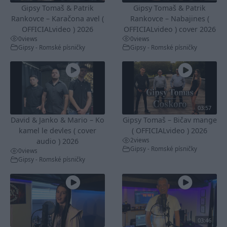
Gipsy Tomaš & Patrik
Gipsy Tomaš & Patrik
Rankovce – Karačona avel (
Rankovce – Nabajines (
OFFICIALvideo ) 2026
OFFICIALvideo ) cover 2026
0
views
0
views
Gipsy - Romské písničky
Gipsy - Romské písničky
03:57
David & Janko & Mario – Ko
Gipsy Tomaš – Bičav mange
kamel le devles ( cover
( OFFICIALvideo ) 2026
2
views
audio ) 2026
Gipsy - Romské písničky
0
views
Gipsy - Romské písničky
03:46