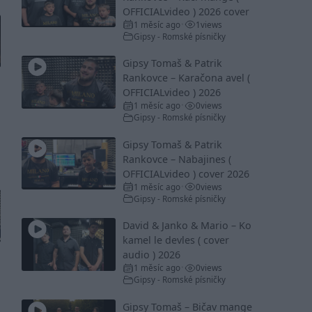
OFFICIALvideo ) 2026 cover
1 měsíc ago
1
views
•
Gipsy - Romské písničky
Gipsy Tomaš & Patrik
Rankovce – Karačona avel (
OFFICIALvideo ) 2026
1 měsíc ago
0
views
•
Gipsy - Romské písničky
Gipsy Tomaš & Patrik
Rankovce – Nabajines (
OFFICIALvideo ) cover 2026
1 měsíc ago
0
views
•
Gipsy - Romské písničky
David & Janko & Mario – Ko
kamel le devles ( cover
audio ) 2026
1 měsíc ago
0
views
•
Gipsy - Romské písničky
Gipsy Tomaš – Bičav mange