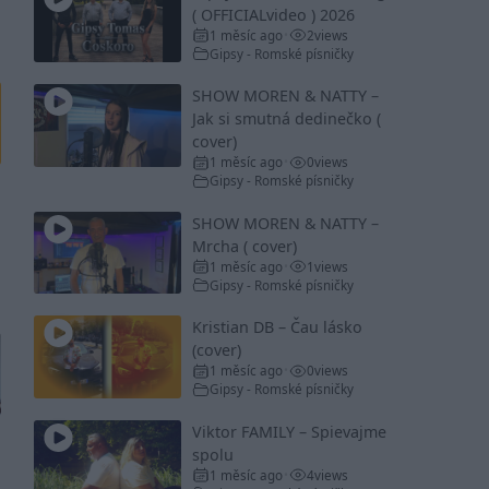
( OFFICIALvideo ) 2026
1 měsíc ago
2
views
•
Gipsy - Romské písničky
SHOW MOREN & NATTY –
Jak si smutná dedinečko (
cover)
1 měsíc ago
0
views
•
Gipsy - Romské písničky
SHOW MOREN & NATTY –
Mrcha ( cover)
1 měsíc ago
1
views
•
Gipsy - Romské písničky
Kristian DB – Čau lásko
(cover)
1 měsíc ago
0
views
•
Gipsy - Romské písničky
Viktor FAMILY – Spievajme
spolu
1 měsíc ago
4
views
•