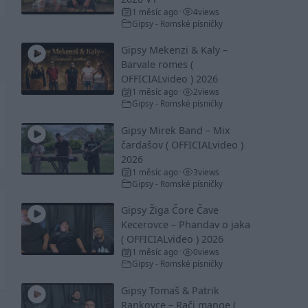
1 měsíc ago
4
views
•
Gipsy - Romské písničky
Gipsy Mekenzi & Kaly –
Barvale romes (
OFFICIALvideo ) 2026
1 měsíc ago
2
views
•
Gipsy - Romské písničky
Gipsy Mirek Band – Mix
čardašov ( OFFICIALvideo )
2026
1 měsíc ago
3
views
•
Gipsy - Romské písničky
Gipsy Žiga Čore Čave
Kecerovce – Phandav o jaka
( OFFICIALvideo ) 2026
1 měsíc ago
0
views
•
Gipsy - Romské písničky
Gipsy Tomaš & Patrik
Rankovce – Rači mange (