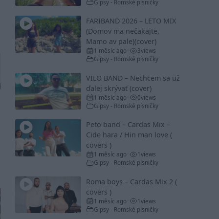
Gipsy - Romské písničky
FARIBAND 2026 – LETO MIX
(Domov ma nečakajte,
Mamo av pale)(cover)
1 měsíc ago
3
views
•
Gipsy - Romské písničky
VILO BAND – Nechcem sa už
ďalej skrývať (cover)
1 měsíc ago
0
views
•
Gipsy - Romské písničky
Peto band – Cardas Mix –
Cide hara / Hin man love (
covers )
1 měsíc ago
1
views
•
Gipsy - Romské písničky
Roma boys – Cardas Mix 2 (
covers )
1 měsíc ago
1
views
•
Gipsy - Romské písničky