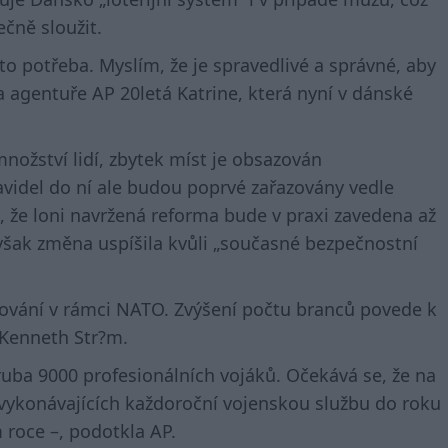
čně sloužit.
e to potřeba. Myslím, že je spravedlivé a správné, aby
a agentuře AP 20letá Katrine, která nyní v dánské
ožství lidí, zbytek míst je obsazován
avidel do ní ale budou poprvé zařazovány vedle
, že loni navržená reforma bude v praxi zavedena až
však změna uspíšila kvůli „současné bezpečnostní
šování v rámci NATO. Zvýšení počtu branců povede k
k Kenneth Str?m.
uba 9000 profesionálních vojáků. Očekává se, že na
ykonávajících každoroční vojenskou službu do roku
 roce –, podotkla AP.