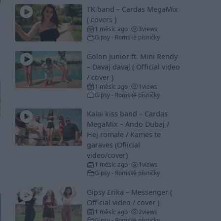
TK band – Cardas MegaMix
( covers )
1 měsíc ago
3
views
•
Gipsy - Romské písničky
Golon Junior ft. Mini Rendy
– Davaj davaj ( Official video
/ cover )
1 měsíc ago
1
views
•
Gipsy - Romské písničky
Kalai kiss band – Cardas
MegaMix – Ando Dubaj /
Hej romale / Kames te
garaves (Ofiicial
video/cover)
1 měsíc ago
1
views
•
Gipsy - Romské písničky
Gipsy Erika – Messenger (
Official video / cover )
1 měsíc ago
2
views
•
Gipsy - Romské písničky