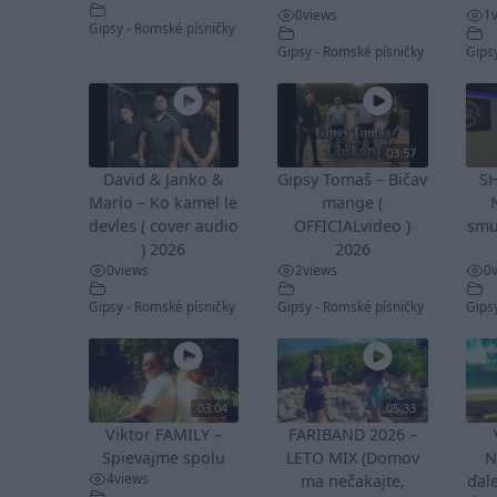
0
views
1
Gipsy - Romské písničky
Gipsy - Romské písničky
Gips
03:57
David & Janko &
Gipsy Tomaš – Bičav
S
Mario – Ko kamel le
mange (
devles ( cover audio
OFFICIALvideo )
smu
) 2026
2026
0
views
2
views
0
Gipsy - Romské písničky
Gipsy - Romské písničky
Gips
03:04
05:33
Viktor FAMILY –
FARIBAND 2026 –
Spievajme spolu
LETO MIX (Domov
N
4
views
ma nečakajte,
ďale