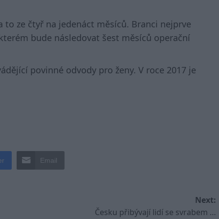
a to ze čtyř na jedenáct měsíců. Branci nejprve
 kterém bude následovat šest měsíců operační
dějící povinné odvody pro ženy. V roce 2017 je
er
Email
Next:
Česku přibývají lidí se svrabem …