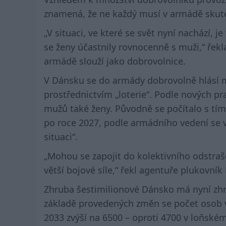
znamená, že ne každý musí v armádě skute
„V situaci, ve které se svět nyní nachází, j
se ženy účastnily rovnocenně s muži,“ řekl
armádě slouží jako dobrovolnice.
V Dánsku se do armády dobrovolně hlásí mn
prostřednictvím „loterie“. Podle nových pr
mužů také ženy. Původně se počítalo s tím
po roce 2027, podle armádního vedení se 
situaci“.
„Mohou se zapojit do kolektivního odstra
větší bojové síle,“ řekl agentuře plukovní
Zhruba šestimilionové Dánsko má nyní zhr
základě provedených změn se počet osob v
2033 zvýší na 6500 – oproti 4700 v loňském