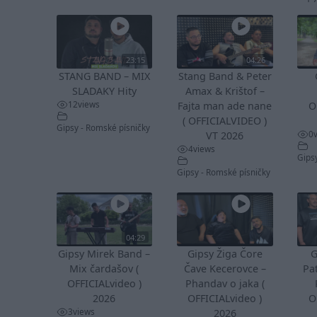
23:15
04:26
STANG BAND – MIX
Stang Band & Peter
SLADAKY Hity
Amax & Krištof –
12
views
Fajta man ade nane
O
( OFFICIALVIDEO )
Gipsy - Romské písničky
0
VT 2026
4
views
Gips
Gipsy - Romské písničky
04:29
Gipsy Mirek Band –
Gipsy Žiga Čore
G
Mix čardašov (
Čave Kecerovce –
Pa
OFFICIALvideo )
Phandav o jaka (
2026
OFFICIALvideo )
O
3
views
2026