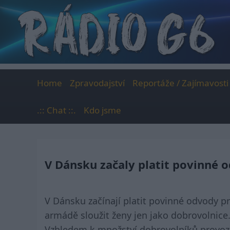
Skip
to
content
Home
Zpravodajství
Reportáže / Zajímavosti
.:: Chat ::.
Kdo jsme
V Dánsku začaly platit povinné 
V Dánsku začínají platit povinné odvody pr
armádě sloužit ženy jen jako dobrovolnice
Vzhledem k množství dobrovolníků provozuj