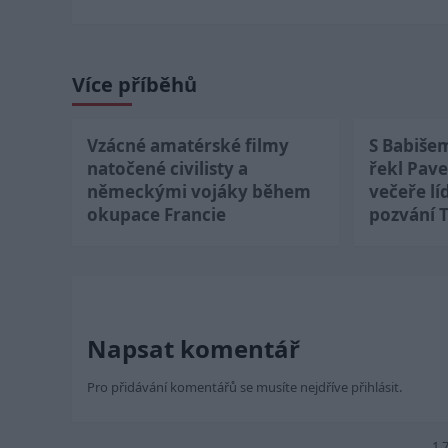
Více příběhů
Vzácné amatérské filmy
S Babiše
natočené civilisty a
řekl Pave
německými vojáky během
večeře lí
okupace Francie
pozvání 
Napsat komentář
Pro přidávání komentářů se musíte nejdříve
přihlásit
.
1 