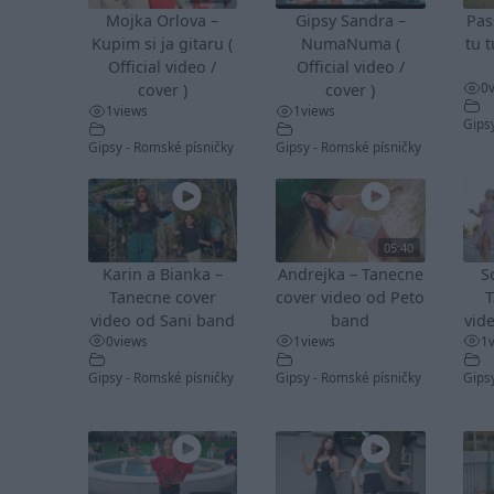
Mojka Orlova –
Gipsy Sandra –
Pas
Kupim si ja gitaru (
NumaNuma (
tu t
Official video /
Official video /
0
cover )
cover )
1
views
1
views
Gips
Gipsy - Romské písničky
Gipsy - Romské písničky
05:40
Karin a Bianka –
Andrejka – Tanecne
S
Tanecne cover
cover video od Peto
T
video od Sani band
band
vid
0
views
1
views
1
Gipsy - Romské písničky
Gipsy - Romské písničky
Gips