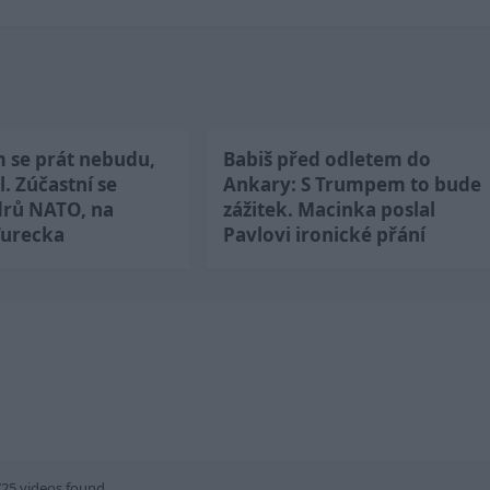
m se prát nebudu,
Babiš před odletem do
l. Zúčastní se
Ankary: S Trumpem to bude
drů NATO, na
zážitek. Macinka poslal
Turecka
Pavlovi ironické přání
725 videos found