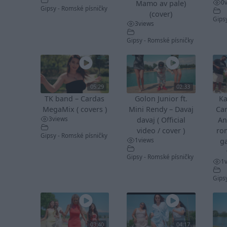
0
Mamo av pale)
Gipsy - Romské písničky
(cover)
Gips
3
views
Gipsy - Romské písničky
05:29
02:33
TK band – Cardas
Golon Junior ft.
Ka
MegaMix ( covers )
Mini Rendy – Davaj
Ca
3
views
davaj ( Official
An
video / cover )
ro
Gipsy - Romské písničky
1
views
ga
Gipsy - Romské písničky
1
Gips
03:40
04:17