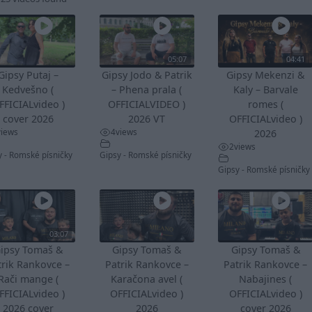
05:07
04:41
Gipsy Putaj –
Gipsy Jodo & Patrik
Gipsy Mekenzi &
Kedvešno (
– Phena prala (
Kaly – Barvale
FFICIALvideo )
OFFICIALVIDEO )
romes (
cover 2026
2026 VT
OFFICIALvideo )
views
4
views
2026
2
views
y - Romské písničky
Gipsy - Romské písničky
Gipsy - Romské písničky
03:07
ipsy Tomaš &
Gipsy Tomaš &
Gipsy Tomaš &
trik Rankovce –
Patrik Rankovce –
Patrik Rankovce –
Rači mange (
Karačona avel (
Nabajines (
FFICIALvideo )
OFFICIALvideo )
OFFICIALvideo )
2026 cover
2026
cover 2026