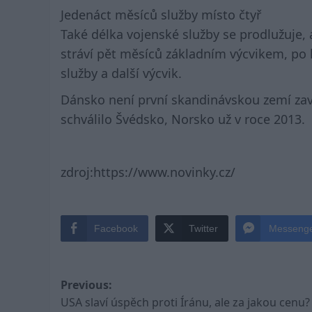
Jedenáct měsíců služby místo čtyř
Také délka vojenské služby se prodlužuje, 
stráví pět měsíců základním výcvikem, po
služby a další výcvik.
Dánsko není první skandinávskou zemí zavá
schválilo Švédsko, Norsko už v roce 2013.
zdroj:https://www.novinky.cz/
Facebook
Twitter
Messeng
Post
Previous:
USA slaví úspěch proti Íránu, ale za jakou cenu?
navigation