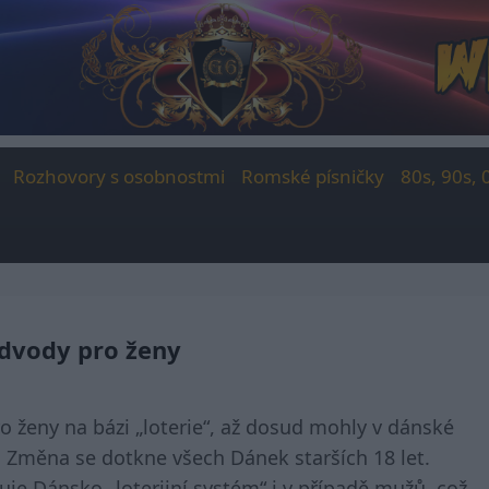
Rozhovory s osobnostmi
Romské písničky
80s, 90s, 
odvody pro ženy
o ženy na bázi „loterie“, až dosud mohly v dánské
. Změna se dotkne všech Dánek starších 18 let.
e Dánsko „loterijní systém“ i v případě mužů, což