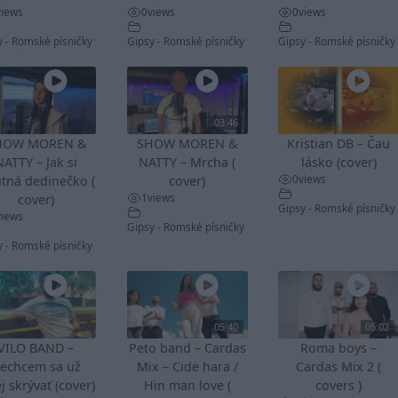
views
0
views
0
views
y - Romské písničky
Gipsy - Romské písničky
Gipsy - Romské písničky
03:46
HOW MOREN &
SHOW MOREN &
Kristian DB – Čau
NATTY – Jak si
NATTY – Mrcha (
lásko (cover)
0
views
tná dedinečko (
cover)
1
views
cover)
Gipsy - Romské písničky
views
Gipsy - Romské písničky
y - Romské písničky
05:40
05:02
VILO BAND –
Peto band – Cardas
Roma boys –
echcem sa už
Mix – Cide hara /
Cardas Mix 2 (
j skrývať (cover)
Hin man love (
covers )