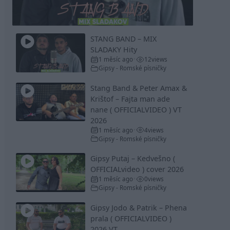
Video
STANG BAND – MIX
SLADAKY Hity
1 měsíc ago
12
views
•
Gipsy - Romské písničky
Stang Band & Peter Amax &
Krištof – Fajta man ade
nane ( OFFICIALVIDEO ) VT
2026
1 měsíc ago
4
views
•
Gipsy - Romské písničky
Gipsy Putaj – Kedvešno (
OFFICIALvideo ) cover 2026
1 měsíc ago
0
views
•
Gipsy - Romské písničky
Gipsy Jodo & Patrik – Phena
prala ( OFFICIALVIDEO )
2026 VT