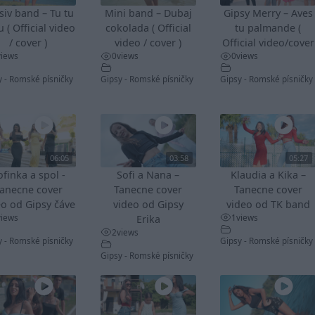
siv band – Tu tu
Mini band – Dubaj
Gipsy Merry – Aves
u ( Official video
cokolada ( Official
tu palmande (
/ cover )
video / cover )
Official video/cover
views
0
views
0
views
y - Romské písničky
Gipsy - Romské písničky
Gipsy - Romské písničky
06:05
03:58
05:27
ofinka a spol -
Sofi a Nana –
Klaudia a Kika –
anecne cover
Tanecne cover
Tanecne cover
eo od Gipsy čáve
video od Gipsy
video od TK band
views
1
views
Erika
2
views
y - Romské písničky
Gipsy - Romské písničky
Gipsy - Romské písničky