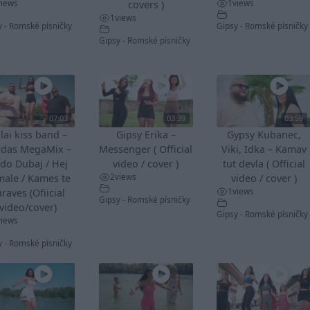
views
1
views
covers )
1
views
y - Romské písničky
Gipsy - Romské písničky
Gipsy - Romské písničky
07:03
03:39
03:59
lai kiss band –
Gipsy Erika –
Gypsy Kubanec,
rdas MegaMix –
Messenger ( Official
Viki, Idka – Kamav
do Dubaj / Hej
video / cover )
tut devla ( Official
2
views
male / Kames te
video / cover )
1
views
raves (Ofiicial
Gipsy - Romské písničky
video/cover)
Gipsy - Romské písničky
views
y - Romské písničky