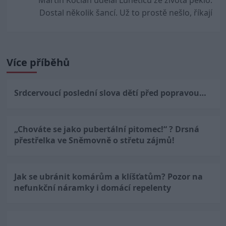
Martin Kocián udělal Luneticu ze života peklo:
Dostal několik šancí. Už to prostě nešlo, říkají
Více příběhů
Srdcervoucí poslední slova dětí před popravou…
„Chováte se jako pubertální pitomec!“ ? Drsná
přestřelka ve Sněmovně o střetu zájmů!
Jak se ubránit komárům a klíšťatům? Pozor na
nefunkční náramky i domácí repelenty