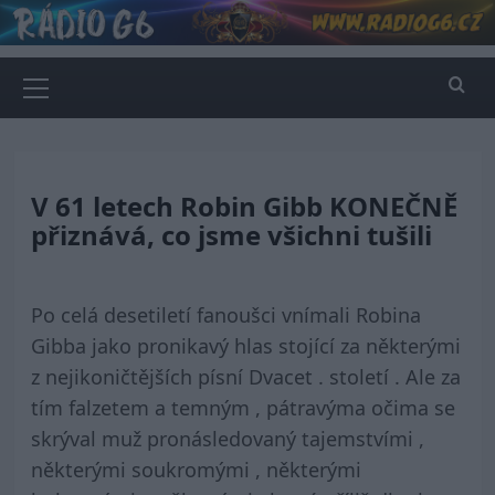
Skip
to
content
Primary
Menu
V 61 letech Robin Gibb KONEČNĚ
přiznává, co jsme všichni tušili
Po celá desetiletí fanoušci vnímali Robina
Gibba jako pronikavý hlas stojící za některými
z nejikoničtějších písní Dvacet . století . Ale za
tím falzetem a temným , pátravýma očima se
skrýval muž pronásledovaný tajemstvími ,
některými soukromými , některými