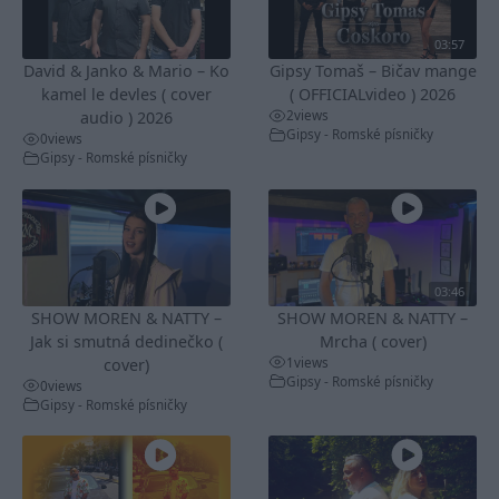
03:57
David & Janko & Mario – Ko
Gipsy Tomaš – Bičav mange
kamel le devles ( cover
( OFFICIALvideo ) 2026
2
views
audio ) 2026
Gipsy - Romské písničky
0
views
Gipsy - Romské písničky
03:46
SHOW MOREN & NATTY –
SHOW MOREN & NATTY –
Jak si smutná dedinečko (
Mrcha ( cover)
1
views
cover)
Gipsy - Romské písničky
0
views
Gipsy - Romské písničky