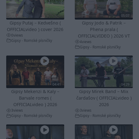
05:07
Gipsy Putaj – Kedvešno (
Gipsy Jodo & Patrik –
OFFICIALvideo ) cover 2026
Phena prala (
0
views
OFFICIALVIDEO ) 2026 VT
Gipsy - Romské písničky
4
views
Gipsy - Romské písničky
04:41
04:29
Gipsy Mekenzi & Kaly –
Gipsy Mirek Band – Mix
Barvale romes (
čardašov ( OFFICIALvideo )
OFFICIALvideo ) 2026
2026
3
views
3
views
Gipsy - Romské písničky
Gipsy - Romské písničky