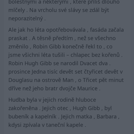
bolestnými a některými , které příliš dlouho
mlčely . Na vrcholu své slávy se zdál být
neporazitelný .
Ale jak ho léta opotřebovávala , fasáda začala
praskat . A těsně předtím , než se všechno
změnilo , Robin Gibb konečně řekl to , co
jsme všichni léta tušili – chlapec bez kořenů .
Robin Hugh Gibb se narodil Dvacet dva .
prosince Jedna tisíc devět set čtyřicet devět v
Douglasu na ostrově Man , o Třicet pět minut
dříve než jeho bratr dvojče Maurice .
Hudba byla v jejich rodině hluboce
zakořeněna . Jejich otec , Hugh Gibb , byl
bubeník a kapelník . Jejich matka , Barbara ,
kdysi zpívala v taneční kapele .