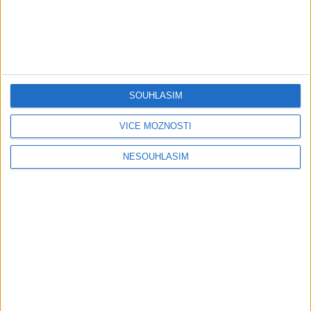
Stang Band & Peter Amax &
Krištof – Fajta man ade nane (
OFFICIALVIDEO ) VT 2026
1 měsíc ago
4
views
•
Gipsy - Romské písničky
SOUHLASÍM
Gipsy Putaj – Kedvešno (
OFFICIALvideo ) cover 2026
VÍCE MOŽNOSTÍ
1 měsíc ago
0
views
•
Gipsy - Romské písničky
NESOUHLASÍM
Gipsy Jodo & Patrik – Phena prala (
OFFICIALVIDEO ) 2026 VT
1 měsíc ago
4
views
•
Gipsy - Romské písničky
Gipsy Mekenzi & Kaly – Barvale
romes ( OFFICIALvideo ) 2026
1 měsíc ago
3
views
•
Gipsy - Romské písničky