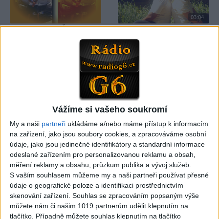
03:04
Kristian DB – Čau lásko
Viktor FAMILY – Spievajme
(cover)
spolu
0
views
4
views
Gipsy - Romské písničky
Gipsy - Romské písničky
Vážíme si vašeho soukromí
05:33
My a naši
partneři
ukládáme a/nebo máme přístup k informacím
FARIBAND 2026 – LETO MIX
VILO BAND – Nechcem sa
na zařízení, jako jsou soubory cookies, a zpracováváme osobní
(Domov ma nečakajte,
už ďalej skrývať (cover)
údaje, jako jsou jedinečné identifikátory a standardní informace
0
views
Mamo av pale)(cover)
odeslané zařízením pro personalizovanou reklamu a obsah,
Gipsy - Romské písničky
3
views
měření reklamy a obsahu, průzkum publika a vývoj služeb.
Gipsy - Romské písničky
S vaším souhlasem můžeme my a naši partneři používat přesné
údaje o geografické poloze a identifikaci prostřednictvím
skenování zařízení. Souhlas se zpracováním popsaným výše
můžete nám či našim 1019 partnerům udělit klepnutím na
tlačítko. Případně můžete souhlas klepnutím na tlačítko