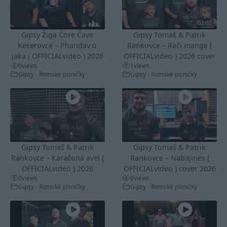
03:07
Gipsy Žiga Čore Čave
Gipsy Tomaš & Patrik
Kecerovce – Phandav o
Rankovce – Rači mange (
jaka ( OFFICIALvideo ) 2026
OFFICIALvideo ) 2026 cover
0
views
1
views
Gipsy - Romské písničky
Gipsy - Romské písničky
Gipsy Tomaš & Patrik
Gipsy Tomaš & Patrik
Rankovce – Karačona avel (
Rankovce – Nabajines (
OFFICIALvideo ) 2026
OFFICIALvideo ) cover 2026
0
views
0
views
Gipsy - Romské písničky
Gipsy - Romské písničky