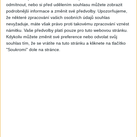
05:40
05:02
odmítnout, nebo si před udělením souhlasu můžete zobrazit
Peto band – Cardas Mix –
Roma boys – Cardas Mix 2 (
podrobnější informace a změnit své předvolby.
Upozorňujeme,
Cide hara / Hin man love (
covers )
že některé zpracování vašich osobních údajů souhlas
1
views
covers )
nevyžaduje, máte však právo proti takovému zpracování vznést
Gipsy - Romské písničky
1
views
námitku. Vaše předvolby platí pouze pro tuto webovou stránku.
Gipsy - Romské písničky
Kdykoliv můžete změnit své preference nebo odvolat svůj
souhlas tím, že se vrátíte na tuto stránku a kliknete na tlačítko
"Soukromí" dole na stránce.
05:29
02:33
TK band – Cardas MegaMix
Golon Junior ft. Mini Rendy
( covers )
– Davaj davaj ( Official
3
views
video / cover )
Gipsy - Romské písničky
1
views
Gipsy - Romské písničky