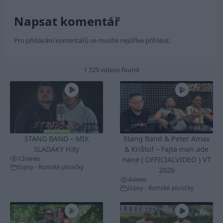
Napsat komentář
Pro přidávání komentářů se musíte nejdříve
přihlásit
.
1 725 videos found
23:15
04:26
STANG BAND – MIX
Stang Band & Peter Amax
SLADAKY Hity
& Krištof – Fajta man ade
12
views
nane ( OFFICIALVIDEO ) VT
Gipsy - Romské písničky
2026
4
views
Gipsy - Romské písničky