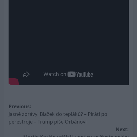
Post
Previous:
Jasné zprávy: Blažek do tepláků? – Piráti po
navigation
perestroje – Trump píše Orbánovi
Next: