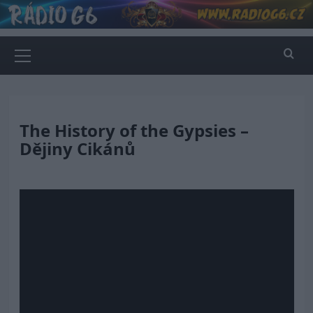
Skip
to
content
Primary
Menu
The History of the Gypsies –
Dějiny Cikánů