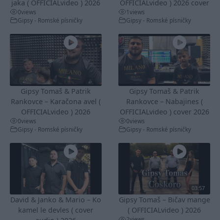
jaka ( OFFICIALvideo ) 2026
OFFICIALvideo ) 2026 cover
0
views
1
views
Gipsy - Romské písničky
Gipsy - Romské písničky
Gipsy Tomaš & Patrik
Gipsy Tomaš & Patrik
Rankovce – Karačona avel (
Rankovce – Nabajines (
OFFICIALvideo ) 2026
OFFICIALvideo ) cover 2026
0
views
0
views
Gipsy - Romské písničky
Gipsy - Romské písničky
03:57
David & Janko & Mario – Ko
Gipsy Tomaš – Bičav mange
kamel le devles ( cover
( OFFICIALvideo ) 2026
2
views