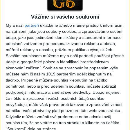
Gipsy - Romské písničky
Vážíme si vašeho soukromí
My a naši
partneři
ukládáme a/nebo máme přístup k informacím
na zařízení, jako jsou soubory cookies, a zpracováváme osobní
05:29
02:33
údaje, jako jsou jedinečné identifikátory a standardní informace
TK band – Cardas MegaMix
Golon Junior ft. Mini Rendy
odeslané zařízením pro personalizovanou reklamu a obsah,
( covers )
– Davaj davaj ( Official
měření reklamy a obsahu, průzkum publika a vývoj služeb.
3
views
video / cover )
S vaším souhlasem můžeme my a naši partneři používat přesné
Gipsy - Romské písničky
1
views
údaje o geografické poloze a identifikaci prostřednictvím
Gipsy - Romské písničky
skenování zařízení. Souhlas se zpracováním popsaným výše
můžete nám či našim 1019 partnerům udělit klepnutím na
tlačítko. Případně můžete souhlas klepnutím na tlačítko
odmítnout, nebo si před udělením souhlasu můžete zobrazit
podrobnější informace a změnit své předvolby.
Upozorňujeme,
že některé zpracování vašich osobních údajů souhlas
07:03
03:39
nevyžaduje, máte však právo proti takovému zpracování vznést
Kalai kiss band – Cardas
Gipsy Erika – Messenger (
námitku. Vaše předvolby platí pouze pro tuto webovou stránku.
MegaMix – Ando Dubaj /
Official video / cover )
Kdykoliv můžete změnit své preference nebo odvolat svůj
3
views
Hej romale / Kames te
souhlas tím, že se vrátíte na tuto stránku a kliknete na tlačítko
Gipsy - Romské písničky
garaves (Ofiicial
"Soukromí" dole na stránce.