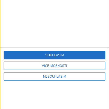
Gipsy - Romské písničky
Gipsy Putaj – Kedvešno (
OFFICIALvideo ) cover 2026
1 měsíc ago
0
views
•
Gipsy - Romské písničky
Gipsy Jodo & Patrik – Phena prala (
OFFICIALVIDEO ) 2026 VT
1 měsíc ago
4
views
•
Gipsy - Romské písničky
SOUHLASÍM
Gipsy Mekenzi & Kaly – Barvale
VÍCE MOŽNOSTÍ
romes ( OFFICIALvideo ) 2026
1 měsíc ago
3
views
•
NESOUHLASÍM
Gipsy - Romské písničky
Gipsy Mirek Band – Mix čardašov (
OFFICIALvideo ) 2026
1 měsíc ago
3
views
•
Gipsy - Romské písničky