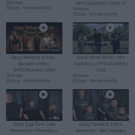
0
views
OFFICIALVIDEO ) 2026 VT
Gipsy - Romské písničky
4
views
Gipsy - Romské písničky
04:41
04:29
Gipsy Mekenzi & Kaly –
Gipsy Mirek Band – Mix
Barvale romes (
čardašov ( OFFICIALvideo )
OFFICIALvideo ) 2026
2026
3
views
3
views
Gipsy - Romské písničky
Gipsy - Romské písničky
03:07
Gipsy Žiga Čore Čave
Gipsy Tomaš & Patrik
Kecerovce – Phandav o
Rankovce – Rači mange (