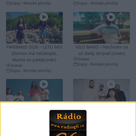
Gipsy - Romské písničky
Gipsy - Romské písničky
05:33
FARIBAND 2026 – LETO MIX
VILO BAND – Nechcem sa
(Domov ma nečakajte,
už ďalej skrývať (cover)
0
views
Mamo av pale)(cover)
Gipsy - Romské písničky
3
views
Gipsy - Romské písničky
05:40
05:02
Peto band – Cardas Mix –
Roma boys – Cardas Mix 2 (
Cide hara / Hin man love (
covers )
1
views
covers )
Gipsy - Romské písničky
1
views