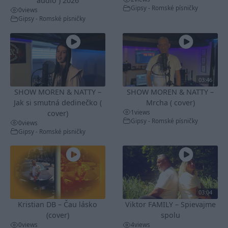
audio ) 2026
Gipsy - Romské písničky
0
views
Gipsy - Romské písničky
03:46
SHOW MOREN & NATTY –
SHOW MOREN & NATTY –
Jak si smutná dedinečko (
Mrcha ( cover)
1
views
cover)
Gipsy - Romské písničky
0
views
Gipsy - Romské písničky
03:04
Kristian DB – Čau lásko
Viktor FAMILY – Spievajme
(cover)
spolu
0
views
4
views