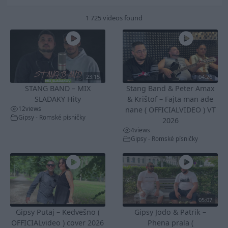
1 725 videos found
23:15
04:26
STANG BAND – MIX
Stang Band & Peter Amax
SLADAKY Hity
& Krištof – Fajta man ade
12
views
nane ( OFFICIALVIDEO ) VT
Gipsy - Romské písničky
2026
4
views
Gipsy - Romské písničky
05:07
Gipsy Putaj – Kedvešno (
Gipsy Jodo & Patrik –
OFFICIALvideo ) cover 2026
Phena prala (