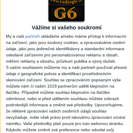
05:40
05:02
Peto band – Cardas Mix –
Roma boys – Cardas Mix 2 (
Cide hara / Hin man love (
covers )
1
views
covers )
Vážíme si vašeho soukromí
Gipsy - Romské písničky
1
views
My a naši
partneři
ukládáme a/nebo máme přístup k informacím
Gipsy - Romské písničky
na zařízení, jako jsou soubory cookies, a zpracováváme osobní
údaje, jako jsou jedinečné identifikátory a standardní informace
odeslané zařízením pro personalizovanou reklamu a obsah,
měření reklamy a obsahu, průzkum publika a vývoj služeb.
S vaším souhlasem můžeme my a naši partneři používat přesné
05:29
údaje o geografické poloze a identifikaci prostřednictvím
TK band – Cardas MegaMix
Golon Junior ft. Mini Rendy
skenování zařízení. Souhlas se zpracováním popsaným výše
( covers )
– Davaj davaj ( Official
můžete nám či našim 1019 partnerům udělit klepnutím na
3
views
video / cover )
tlačítko. Případně můžete souhlas klepnutím na tlačítko
Gipsy - Romské písničky
0
views
odmítnout, nebo si před udělením souhlasu můžete zobrazit
Gipsy - Romské písničky
podrobnější informace a změnit své předvolby.
Upozorňujeme,
že některé zpracování vašich osobních údajů souhlas
nevyžaduje, máte však právo proti takovému zpracování vznést
námitku. Vaše předvolby platí pouze pro tuto webovou stránku.
Kdykoliv můžete změnit své preference nebo odvolat svůj