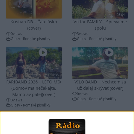
03:04
Kristian DB – Čau lásko
Viktor FAMILY – Spievajme
(cover)
spolu
0
views
3
views
Gipsy - Romské písničky
Gipsy - Romské písničky
05:33
FARIBAND 2026 – LETO MIX
VILO BAND – Nechcem sa
(Domov ma nečakajte,
už ďalej skrývať (cover)
0
views
Mamo av pale)(cover)
Gipsy - Romské písničky
3
views
Gipsy - Romské písničky