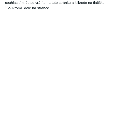
souhlas tím, že se vrátíte na tuto stránku a kliknete na tlačítko
07:03
03:39
"Soukromí" dole na stránce.
Kalai kiss band – Cardas
Gipsy Erika – Messenger (
MegaMix – Ando Dubaj /
Official video / cover )
2
views
Hej romale / Kames te
Gipsy - Romské písničky
garaves (Ofiicial
video/cover)
1
views
Gipsy - Romské písničky
03:59
03:40
Gypsy Kubanec, Viki, Idka –
Mojka Orlova – Kupim si ja
Kamav tut devla ( Official
gitaru ( Official video /
video / cover )
cover )
1
views
1
views
Gipsy - Romské písničky
Gipsy - Romské písničky