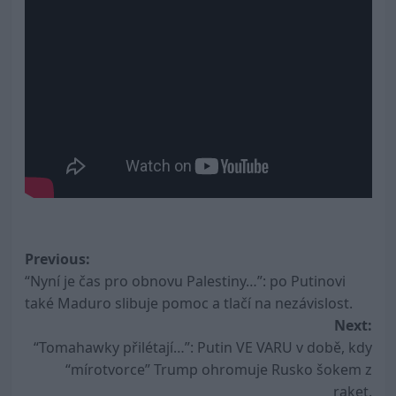
Post
Previous:
“Nyní je čas pro obnovu Palestiny…”: po Putinovi
navigation
také Maduro slibuje pomoc a tlačí na nezávislost.
Next:
“Tomahawky přilétají…”: Putin VE VARU v době, kdy
“mírotvorce” Trump ohromuje Rusko šokem z
raket.