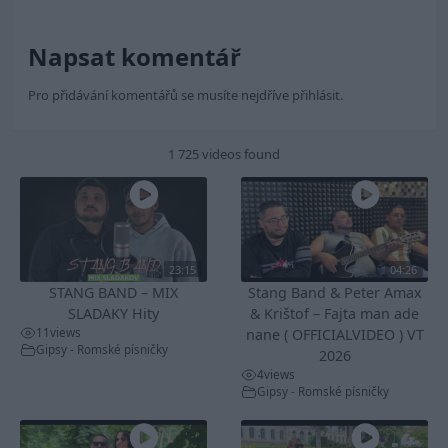
Napsat komentář
Pro přidávání komentářů se musíte nejdříve
přihlásit
.
1 725 videos found
23:15
04:26
STANG BAND – MIX
Stang Band & Peter Amax
SLADAKY Hity
& Krištof – Fajta man ade
11
views
nane ( OFFICIALVIDEO ) VT
Gipsy - Romské písničky
2026
4
views
Gipsy - Romské písničky