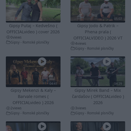
05:07
Gipsy Putaj – Kedvešno (
Gipsy Jodo & Patrik –
OFFICIALvideo ) cover 2026
Phena prala (
0
views
OFFICIALVIDEO ) 2026 VT
Gipsy - Romské písničky
4
views
Gipsy - Romské písničky
04:41
04:29
Gipsy Mekenzi & Kaly –
Gipsy Mirek Band – Mix
Barvale romes (
čardašov ( OFFICIALvideo )
OFFICIALvideo ) 2026
2026
2
views
3
views
Gipsy - Romské písničky
Gipsy - Romské písničky