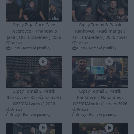
03:07
Gipsy Žiga Čore Čave
Gipsy Tomaš & Patrik
Kecerovce – Phandav o
Rankovce – Rači mange (
jaka ( OFFICIALvideo ) 2026
OFFICIALvideo ) 2026 cover
0
views
1
views
Gipsy - Romské písničky
Gipsy - Romské písničky
Gipsy Tomaš & Patrik
Gipsy Tomaš & Patrik
Rankovce – Karačona avel (
Rankovce – Nabajines (
OFFICIALvideo ) 2026
OFFICIALvideo ) cover 2026
0
views
0
views
Gipsy - Romské písničky
Gipsy - Romské písničky