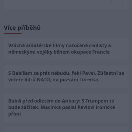
Více příběhů
Vzácné amatérské filmy natočené civilisty a
německými vojáky během okupace Francie
S Babišem se prát nebudu, řekl Pavel. Zúčastní se
večeře lídrů NATO, na pozvání Turecka
Babiš před odletem do Ankary: S Trumpem to
bude zážitek. Macinka poslal Pavlovi ironické
přání