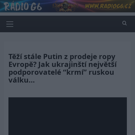
Skip
to
content
Primary
Menu
Těží stále Putin z prodeje ropy
Evropě? Jak ukrajinští největší
podporovatelé “krmí” ruskou
válku…