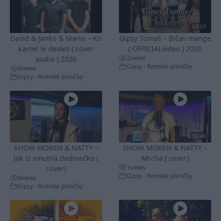
03:57
David & Janko & Mario – Ko
Gipsy Tomaš – Bičav mange
kamel le devles ( cover
( OFFICIALvideo ) 2026
2
views
audio ) 2026
Gipsy - Romské písničky
0
views
Gipsy - Romské písničky
03:46
SHOW MOREN & NATTY –
SHOW MOREN & NATTY –
Jak si smutná dedinečko (
Mrcha ( cover)
1
views
cover)
Gipsy - Romské písničky
0
views
Gipsy - Romské písničky