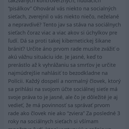
takzvaných kontroverzných, nudiacich
“pisálkov” Ohováral vás niekto na socialných
sieťach, zverejnil o vás niekto niečo, neželané
a nepravdivé? Tento jav sa stáva na sociálnych
sieťach čoraz viac a viac akov si úchylkov pre
ľudí. Dá sa proti takej kibernetickej šikane
brániť? Určite áno prvom rade musíte zvážiť o
akú vážnu situáciu ide. Je jasné, keď to
prerástlo až k vyhrážaniu sa smrťov je určite
najmúdrejšie nahlásiť to bezodkladne na
Polícii. Každý dospelí a normalný človek, ktorý
sa prihlási na svojom účte sociálnej sieťe má
svoje práva to je jasné, ale čo je dôležité je aj
vedieť, že má povinnosť sa správať prvom
rade ako človek nie ako “zviera” Za posledné 3
roky na sociálnych sieťach si všímam