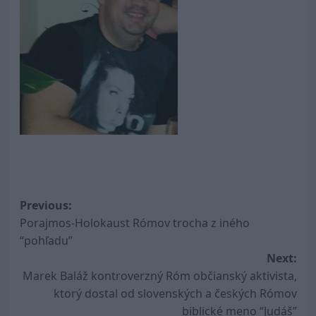
Post
Previous:
Porajmos-Holokaust Rómov trocha z iného
navigation
“pohľadu”
Next:
Marek Baláž kontroverzný Róm občianský aktivista,
ktorý dostal od slovenských a českých Rómov
biblické meno “Judáš”