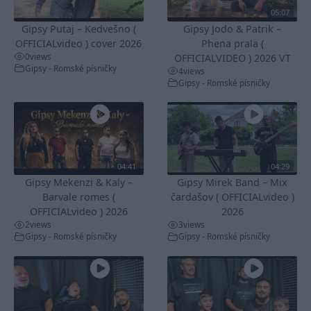
05:07
Gipsy Putaj – Kedvešno (
Gipsy Jodo & Patrik –
OFFICIALvideo ) cover 2026
Phena prala (
0
views
OFFICIALVIDEO ) 2026 VT
Gipsy - Romské písničky
4
views
Gipsy - Romské písničky
04:41
04:29
Gipsy Mekenzi & Kaly –
Gipsy Mirek Band – Mix
Barvale romes (
čardašov ( OFFICIALvideo )
OFFICIALvideo ) 2026
2026
2
views
3
views
Gipsy - Romské písničky
Gipsy - Romské písničky