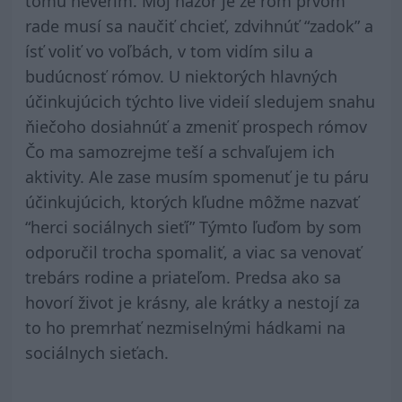
tomu neverím. Môj názor je že róm prvom
rade musí sa naučiť chcieť, zdvihnúť “zadok” a
ísť voliť vo voľbách, v tom vidím silu a
budúcnosť rómov. U niektorých hlavných
účinkujúcich týchto live videií sledujem snahu
ňiečoho dosiahnúť a zmeniť prospech rómov
Čo ma samozrejme teší a schvaľujem ich
aktivity. Ale zase musím spomenuť je tu páru
účinkujúcich, ktorých kľudne môžme nazvať
“herci sociálnych sieťí” Týmto ľuďom by som
odporučil trocha spomaliť, a viac sa venovať
trebárs rodine a priateľom. Predsa ako sa
hovorí život je krásny, ale krátky a nestojí za
to ho premrhať nezmiselnými hádkami na
sociálnych sieťach.