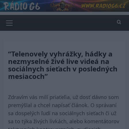
Skip
to
content
Primary
Menu
“Telenovely vyhrážky, hádky a
nezmyselné živé live videá na
sociálnych sieťach v posledných
mesiacoch”
Zdravím vás milí priaťeľia, už dosť dávno som
premýšlal a chcel napísať článok. O správaní
sa dospelých ľudí na sociálnych sieťach či už
sa to týka živých livkách, alebo komentátorov