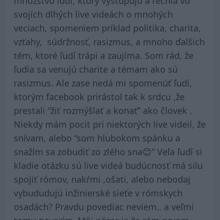
množstvo ľudí, ktorý vystupujú a rečnia vo
svojích dlhých live videách o mnohých
veciach, spomeniem príklad politika, charita,
vzťahy, súdržnosť, rasizmus, a mnoho ďalšich
tém, ktoré ľudí trápi a zaujíma. Som rád, že
ľudia sa venujú charite a témam ako sú
rasizmus. Ale zase nedá mi spomenúť ľudí,
ktorým facebook prirástol tak k srdcu ,že
prestali “žiť rozmýšlať a konať” ako človek .
Niekdy mám pocit pri niektorých live videií, že
snívam, alebo “som hlubokom spánku a
snažím sa zobudiť zo zlého sna😊” Veľa ľuďí si
kladie otázku sú live videá budúcnosť má silu
spojiť rómov, nakŕmi ,ošati, alebo nebodaj
vybududujú inžinierské sieťe v rómskych
osadách? Pravdu povediac neviem.. a veľmi