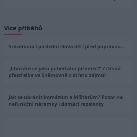
Více příběhů
Srdcervoucí poslední slova dětí před popravou…
„Chováte se jako pubertální pitomec!“ ? Drsná
přestřelka ve Sněmovně o střetu zájmů!
Jak se ubránit komárům a klíšťatům? Pozor na
nefunkční náramky i domácí repelenty