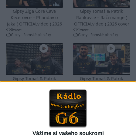
03:07
Gipsy Žiga Čore Čave
Gipsy Tomaš & Patrik
Kecerovce – Phandav o
Rankovce – Rači mange (
jaka ( OFFICIALvideo ) 2026
OFFICIALvideo ) 2026 cover
0
views
1
views
Gipsy - Romské písničky
Gipsy - Romské písničky
Gipsy Tomaš & Patrik
Gipsy Tomaš & Patrik
Rankovce – Karačona avel (
Rankovce – Nabajines (
OFFICIALvideo ) 2026
OFFICIALvideo ) cover 2026
0
views
0
views
Gipsy - Romské písničky
Gipsy - Romské písničky
Vážíme si vašeho soukromí