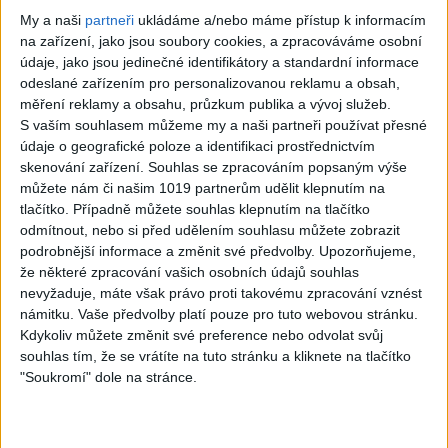
03:57
My a naši
partneři
ukládáme a/nebo máme přístup k informacím
David & Janko & Mario – Ko
Gipsy Tomaš – Bičav mange
na zařízení, jako jsou soubory cookies, a zpracováváme osobní
kamel le devles ( cover
( OFFICIALvideo ) 2026
údaje, jako jsou jedinečné identifikátory a standardní informace
2
views
audio ) 2026
odeslané zařízením pro personalizovanou reklamu a obsah,
Gipsy - Romské písničky
0
views
měření reklamy a obsahu, průzkum publika a vývoj služeb.
Gipsy - Romské písničky
S vaším souhlasem můžeme my a naši partneři používat přesné
údaje o geografické poloze a identifikaci prostřednictvím
skenování zařízení. Souhlas se zpracováním popsaným výše
můžete nám či našim 1019 partnerům udělit klepnutím na
tlačítko. Případně můžete souhlas klepnutím na tlačítko
odmítnout, nebo si před udělením souhlasu můžete zobrazit
03:46
podrobnější informace a změnit své předvolby.
Upozorňujeme,
SHOW MOREN & NATTY –
SHOW MOREN & NATTY –
že některé zpracování vašich osobních údajů souhlas
Jak si smutná dedinečko (
Mrcha ( cover)
1
views
nevyžaduje, máte však právo proti takovému zpracování vznést
cover)
Gipsy - Romské písničky
0
views
námitku. Vaše předvolby platí pouze pro tuto webovou stránku.
Gipsy - Romské písničky
Kdykoliv můžete změnit své preference nebo odvolat svůj
souhlas tím, že se vrátíte na tuto stránku a kliknete na tlačítko
"Soukromí" dole na stránce.