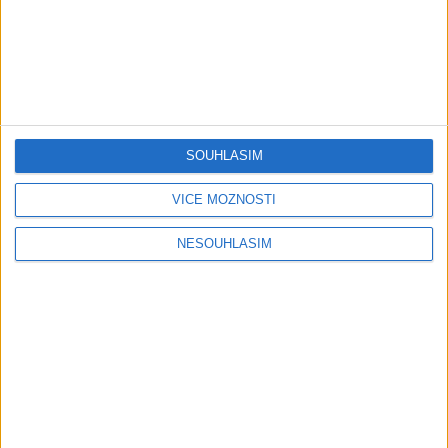
Poslední přidaná …
SOUHLASÍM
VÍCE MOŽNOSTÍ
Play
NESOUHLASÍM
Video
STANG BAND – MIX SLADAKY Hity
1 měsíc ago
12
views
•
Gipsy - Romské písničky