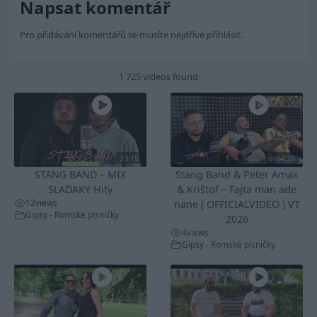
Napsat komentář
Pro přidávání komentářů se musíte nejdříve
přihlásit
.
1 725 videos found
23:15
04:26
STANG BAND – MIX
Stang Band & Peter Amax
SLADAKY Hity
& Krištof – Fajta man ade
12
views
nane ( OFFICIALVIDEO ) VT
Gipsy - Romské písničky
2026
4
views
Gipsy - Romské písničky