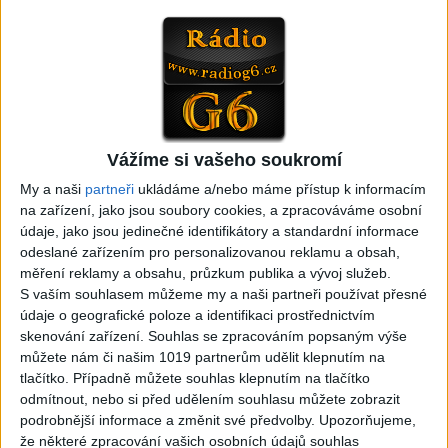
05:33
FARIBAND 2026 – LETO MIX
VILO BAND – Nechcem sa
(Domov ma nečakajte,
už ďalej skrývať (cover)
0
views
Mamo av pale)(cover)
Gipsy - Romské písničky
3
views
Gipsy - Romské písničky
Vážíme si vašeho soukromí
My a naši
partneři
ukládáme a/nebo máme přístup k informacím
na zařízení, jako jsou soubory cookies, a zpracováváme osobní
údaje, jako jsou jedinečné identifikátory a standardní informace
05:40
05:02
odeslané zařízením pro personalizovanou reklamu a obsah,
Peto band – Cardas Mix –
Roma boys – Cardas Mix 2 (
měření reklamy a obsahu, průzkum publika a vývoj služeb.
Cide hara / Hin man love (
covers )
S vaším souhlasem můžeme my a naši partneři používat přesné
1
views
covers )
údaje o geografické poloze a identifikaci prostřednictvím
Gipsy - Romské písničky
1
views
skenování zařízení. Souhlas se zpracováním popsaným výše
Gipsy - Romské písničky
můžete nám či našim 1019 partnerům udělit klepnutím na
tlačítko. Případně můžete souhlas klepnutím na tlačítko
odmítnout, nebo si před udělením souhlasu můžete zobrazit
podrobnější informace a změnit své předvolby.
Upozorňujeme,
že některé zpracování vašich osobních údajů souhlas