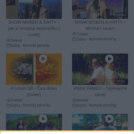
03:46
SHOW MOREN & NATTY –
SHOW MOREN & NATTY –
Jak si smutná dedinečko (
Mrcha ( cover)
1
views
cover)
Gipsy - Romské písničky
0
views
Gipsy - Romské písničky
03:04
Kristian DB – Čau lásko
Viktor FAMILY – Spievajme
(cover)
spolu
0
views
4
views
Gipsy - Romské písničky
Gipsy - Romské písničky