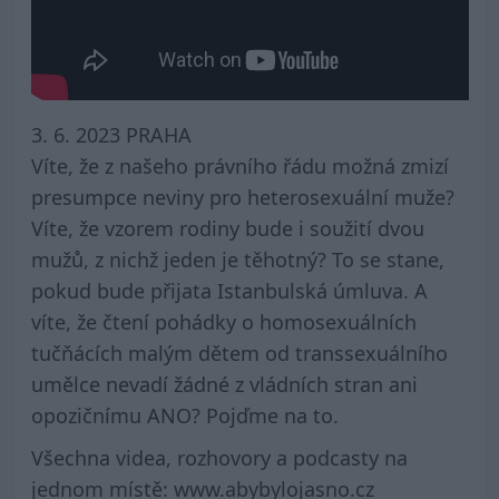
3. 6. 2023 PRAHA
Víte, že z našeho právního řádu možná zmizí
presumpce neviny pro heterosexuální muže?
Víte, že vzorem rodiny bude i soužití dvou
mužů, z nichž jeden je těhotný? To se stane,
pokud bude přijata Istanbulská úmluva. A
víte, že čtení pohádky o homosexuálních
tučňácích malým dětem od transsexuálního
umělce nevadí žádné z vládních stran ani
opozičnímu ANO? Pojďme na to.
Všechna videa, rozhovory a podcasty na
jednom místě: www.abybylojasno.cz