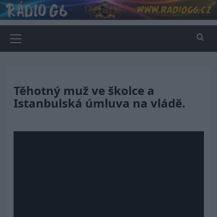
Skip
to
content
Primary
Menu
Těhotný muž ve školce a
Istanbulská úmluva na vládě.