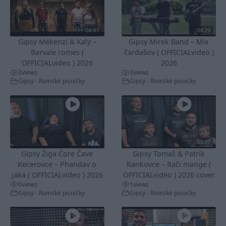
04:41
04:29
Gipsy Mekenzi & Kaly –
Gipsy Mirek Band – Mix
Barvale romes (
čardašov ( OFFICIALvideo )
OFFICIALvideo ) 2026
2026
3
views
3
views
Gipsy - Romské písničky
Gipsy - Romské písničky
03:07
Gipsy Žiga Čore Čave
Gipsy Tomaš & Patrik
Kecerovce – Phandav o
Rankovce – Rači mange (
jaka ( OFFICIALvideo ) 2026
OFFICIALvideo ) 2026 cover
0
views
1
views
Gipsy - Romské písničky
Gipsy - Romské písničky