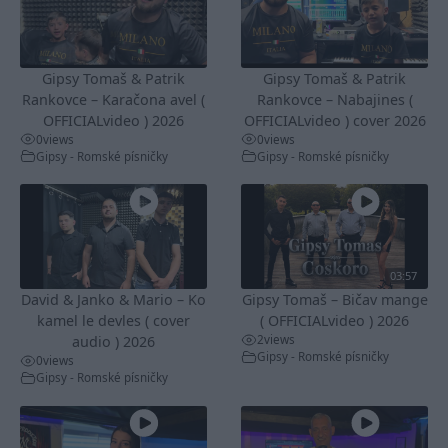
Gipsy Tomaš & Patrik
Gipsy Tomaš & Patrik
Rankovce – Karačona avel (
Rankovce – Nabajines (
OFFICIALvideo ) 2026
OFFICIALvideo ) cover 2026
0
views
0
views
Gipsy - Romské písničky
Gipsy - Romské písničky
03:57
David & Janko & Mario – Ko
Gipsy Tomaš – Bičav mange
kamel le devles ( cover
( OFFICIALvideo ) 2026
2
views
audio ) 2026
Gipsy - Romské písničky
0
views
Gipsy - Romské písničky