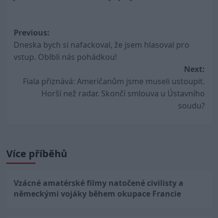
Post
Previous:
Dneska bych si nafackoval, že jsem hlasoval pro
navigation
vstup. Oblbli nás pohádkou!
Next:
Fiala přiznává: Američanům jsme museli ustoupit.
Horší než radar. Skončí smlouva u Ústavního
soudu?
Více příběhů
Vzácné amatérské filmy natočené civilisty a
německými vojáky během okupace Francie