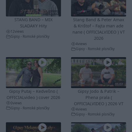
23:15
04:26
STANG BAND – MIX
Stang Band & Peter Amax
SLADAKY Hity
& Krištof – Fajta man ade
12
views
nane ( OFFICIALVIDEO ) VT
Gipsy - Romské písničky
2026
4
views
Gipsy - Romské písničky
05:07
Gipsy Putaj – Kedvešno (
Gipsy Jodo & Patrik –
OFFICIALvideo ) cover 2026
Phena prala (
0
views
OFFICIALVIDEO ) 2026 VT
Gipsy - Romské písničky
4
views
Gipsy - Romské písničky