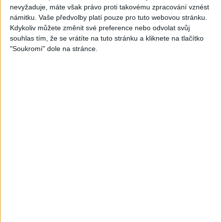
nevyžaduje, máte však právo proti takovému zpracování vznést
05:29
02:33
námitku. Vaše předvolby platí pouze pro tuto webovou stránku.
TK band – Cardas MegaMix
Golon Junior ft. Mini Rendy
Kdykoliv můžete změnit své preference nebo odvolat svůj
( covers )
– Davaj davaj ( Official
souhlas tím, že se vrátíte na tuto stránku a kliknete na tlačítko
3
views
video / cover )
"Soukromí" dole na stránce.
Gipsy - Romské písničky
1
views
Gipsy - Romské písničky
07:03
03:39
Kalai kiss band – Cardas
Gipsy Erika – Messenger (
MegaMix – Ando Dubaj /
Official video / cover )
3
views
Hej romale / Kames te
Gipsy - Romské písničky
garaves (Ofiicial
video/cover)
1
views
Gipsy - Romské písničky