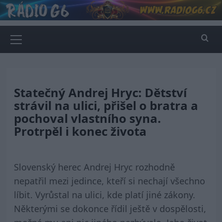
Skip
to
content
Primary
Menu
Statečný Andrej Hryc: Dětství
strávil na ulici, přišel o bratra a
pochoval vlastního syna.
Protrpěl i konec života
Slovenský herec Andrej Hryc rozhodně
nepatřil mezi jedince, kteří si nechají všechno
líbit. Vyrůstal na ulici, kde platí jiné zákony.
Některými se dokonce řídil ještě v dospělosti,