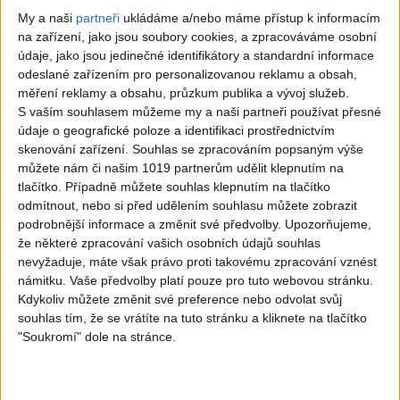
My a naši
partneři
ukládáme a/nebo máme přístup k informacím
na zařízení, jako jsou soubory cookies, a zpracováváme osobní
údaje, jako jsou jedinečné identifikátory a standardní informace
odeslané zařízením pro personalizovanou reklamu a obsah,
03:46
měření reklamy a obsahu, průzkum publika a vývoj služeb.
SHOW MOREN & NATTY –
SHOW MOREN & NATTY –
S vaším souhlasem můžeme my a naši partneři používat přesné
Jak si smutná dedinečko (
Mrcha ( cover)
1
views
údaje o geografické poloze a identifikaci prostřednictvím
cover)
Gipsy - Romské písničky
0
views
skenování zařízení. Souhlas se zpracováním popsaným výše
Gipsy - Romské písničky
můžete nám či našim 1019 partnerům udělit klepnutím na
tlačítko. Případně můžete souhlas klepnutím na tlačítko
odmítnout, nebo si před udělením souhlasu můžete zobrazit
podrobnější informace a změnit své předvolby.
Upozorňujeme,
že některé zpracování vašich osobních údajů souhlas
nevyžaduje, máte však právo proti takovému zpracování vznést
03:04
námitku. Vaše předvolby platí pouze pro tuto webovou stránku.
Kristian DB – Čau lásko
Viktor FAMILY – Spievajme
Kdykoliv můžete změnit své preference nebo odvolat svůj
(cover)
spolu
souhlas tím, že se vrátíte na tuto stránku a kliknete na tlačítko
0
views
4
views
"Soukromí" dole na stránce.
Gipsy - Romské písničky
Gipsy - Romské písničky