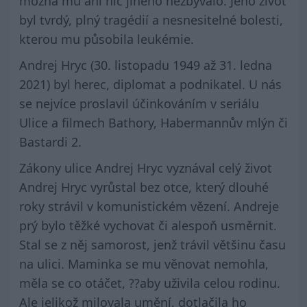
možná mu ani nic jiného nezbývalo. Jeho život
byl tvrdý, plný tragédií a nesnesitelné bolesti,
kterou mu působila leukémie.
Andrej Hryc (30. listopadu 1949 až 31. ledna
2021) byl herec, diplomat a podnikatel. U nás
se nejvíce proslavil účinkováním v seriálu
Ulice a filmech Bathory, Habermannův mlýn či
Bastardi 2.
Zákony ulice Andrej Hryc vyznával celý život
Andrej Hryc vyrůstal bez otce, který dlouhé
roky strávil v komunistickém vězení. Andreje
prý bylo těžké vychovat či alespoň usměrnit.
Stal se z něj samorost, jenž trávil většinu času
na ulici. Maminka se mu věnovat nemohla,
měla se co otáčet, ??aby uživila celou rodinu.
Ale jelikož milovala umění, dotlačila ho