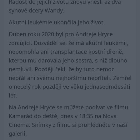
Radost do jejich životů znovu vnesli až dva
synové dcery Wandy.
Akutní leukémie ukončila jeho život
Duben roku 2020 byl pro Andreje Hryce
zdrcující. Dozvěděl se, že má akutní leukémii,
nepomohla ani transplantace kostní dřeně,
kterou mu darovala jeho sestra, s níž dlouho
nemluvil. Později řekl, že by tuto nemoc
nepřál ani svému nejhoršímu nepříteli. Zemřel
o necelý rok později ve věku jednasedmdesáti
let.
Na Andreje Hryce se můžete podívat ve filmu
Kamarád do deště, dnes v 18:35 na Nova
Cinema. Snímky z filmu si prohlédněte v naší
galerii.