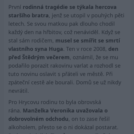
První
rodinná tragédie se týkala hercova
staršího bratra
, jenž se utopil v pouhých pěti
letech. Se svou matkou pak dlouho chodil
každý den na hřbitov, což nenáviděl. Když se
stal sám rodičem,
musel se smířit se smrtí
vlastního syna Huga
. Ten v roce 2008,
den
před Štědrým večerem
, oznámil, že se mu
podařilo porazit rakovinu varlat a rozhodl se
tuto novinu oslavit s přáteli ve městě. Při
zpáteční cestě ale bourali. Domů se už nikdy
nevrátil.
Pro Hrycovu rodinu to byla obrovská
rána.
Manželka Veronika uvažovala o
dobrovolném odchodu
, on to zase řešil
alkoholem, přesto se o ni dokázal postarat.