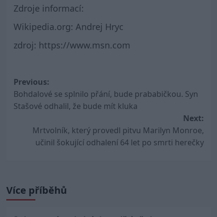
Zdroje informací:
Wikipedia.org: Andrej Hryc
zdroj: https://www.msn.com
Post
Previous:
Bohdalové se splnilo přání, bude prababičkou. Syn
navigation
Stašové odhalil, že bude mít kluka
Next:
Mrtvolník, který provedl pitvu Marilyn Monroe,
učinil šokující odhalení 64 let po smrti herečky
Více příběhů