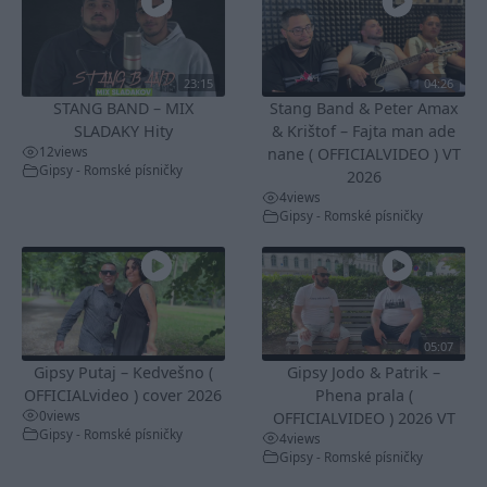
23:15
04:26
STANG BAND – MIX
Stang Band & Peter Amax
SLADAKY Hity
& Krištof – Fajta man ade
12
views
nane ( OFFICIALVIDEO ) VT
Gipsy - Romské písničky
2026
4
views
Gipsy - Romské písničky
05:07
Gipsy Putaj – Kedvešno (
Gipsy Jodo & Patrik –
OFFICIALvideo ) cover 2026
Phena prala (
0
views
OFFICIALVIDEO ) 2026 VT
Gipsy - Romské písničky
4
views
Gipsy - Romské písničky