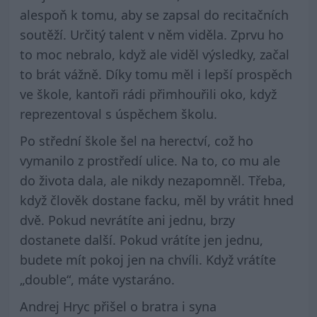
alespoň k tomu, aby se zapsal do recitačních
soutěží. Určitý talent v něm viděla. Zprvu ho
to moc nebralo, když ale viděl výsledky, začal
to brát vážně. Díky tomu měl i lepší prospěch
ve škole, kantoři rádi přimhouřili oko, když
reprezentoval s úspěchem školu.
Po střední škole šel na herectví, což ho
vymanilo z prostředí ulice. Na to, co mu ale
do života dala, ale nikdy nezapomněl. Třeba,
když člověk dostane facku, měl by vrátit hned
dvě. Pokud nevrátíte ani jednu, brzy
dostanete další. Pokud vrátíte jen jednu,
budete mít pokoj jen na chvíli. Když vrátíte
„double“, máte vystaráno.
Andrej Hryc přišel o bratra i syna