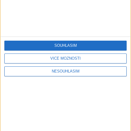
Play
Video
SOUHLASÍM
STANG BAND – MIX SLADAKY Hity
VÍCE MOŽNOSTÍ
1 měsíc ago
12
views
•
Gipsy - Romské písničky
NESOUHLASÍM
Stang Band & Peter Amax &
Krištof – Fajta man ade nane (
OFFICIALVIDEO ) VT 2026
1 měsíc ago
4
views
•
Gipsy - Romské písničky
Gipsy Putaj – Kedvešno (
OFFICIALvideo ) cover 2026