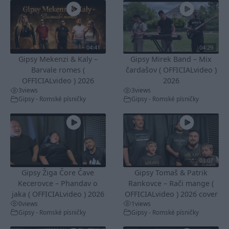
04:41
04:29
Gipsy Mekenzi & Kaly –
Gipsy Mirek Band – Mix
Barvale romes (
čardašov ( OFFICIALvideo )
OFFICIALvideo ) 2026
2026
3
views
3
views
Gipsy - Romské písničky
Gipsy - Romské písničky
03:07
Gipsy Žiga Čore Čave
Gipsy Tomaš & Patrik
Kecerovce – Phandav o
Rankovce – Rači mange (
jaka ( OFFICIALvideo ) 2026
OFFICIALvideo ) 2026 cover
0
views
1
views
Gipsy - Romské písničky
Gipsy - Romské písničky