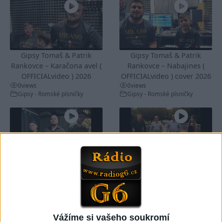
Gipsy Tomaš & Patrik
Gipsy Tomaš & Patrik
Rankovce – Karačona avel (
Rankovce – Nabajines (
OFFICIALvideo ) 2026
OFFICIALvideo ) cover 2026
0
views
0
views
Gipsy - Romské písničky
Gipsy - Romské písničky
03:57
David & Janko & Mario – Ko
Gipsy Tomaš – Bičav mange
kamel le devles ( cover
( OFFICIALvideo ) 2026
2
views
audio ) 2026
Gipsy - Romské písničky
0
views
Gipsy - Romské písničky
Vážíme si vašeho soukromí