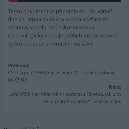
Tento dokument je připomínkou 50. výročí
dne 21. srpna 1968 kdy vojska Varšavské
smlouvy vpadla do Československa.
Chronologicky mapuje průběh invaze a první
týden okupace s bonusem na závěr.
Post
Previous:
ČSFT srpen 1968 (Invaze vojsk Varšavské smlouvy
navigation
do ČSSR)
Next:
„Ani VŘSR nechtěla měnit podstatu člověka, jak o to
usilují elity z Davosu.“ – Václav Klaus