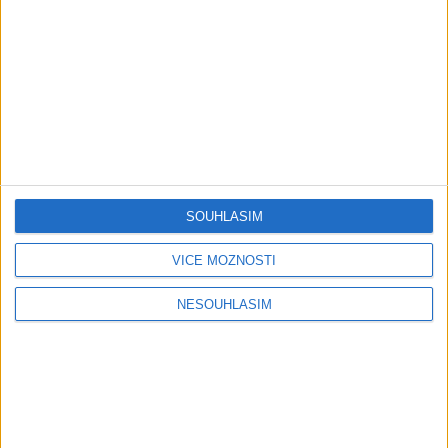
Gipsy Putaj – Kedvešno (
OFFICIALvideo ) cover 2026
1 měsíc ago
0
views
•
Gipsy - Romské písničky
Gipsy Jodo & Patrik – Phena prala (
OFFICIALVIDEO ) 2026 VT
1 měsíc ago
4
views
•
Gipsy - Romské písničky
SOUHLASÍM
Gipsy Mekenzi & Kaly – Barvale
VÍCE MOŽNOSTÍ
romes ( OFFICIALvideo ) 2026
1 měsíc ago
3
views
•
NESOUHLASÍM
Gipsy - Romské písničky
Gipsy Mirek Band – Mix čardašov (
OFFICIALvideo ) 2026
1 měsíc ago
3
views
•
Gipsy - Romské písničky