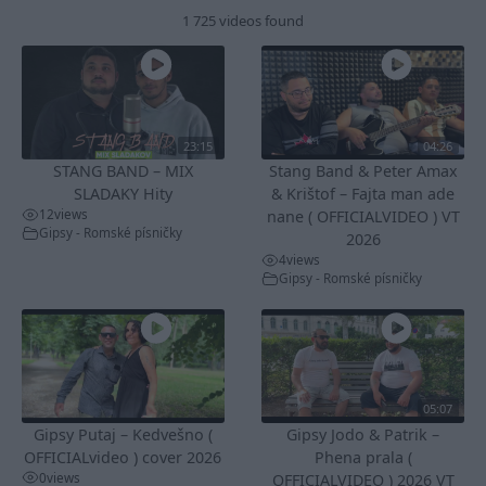
1 725 videos found
23:15
04:26
STANG BAND – MIX
Stang Band & Peter Amax
SLADAKY Hity
& Krištof – Fajta man ade
12
views
nane ( OFFICIALVIDEO ) VT
Gipsy - Romské písničky
2026
4
views
Gipsy - Romské písničky
05:07
Gipsy Putaj – Kedvešno (
Gipsy Jodo & Patrik –
OFFICIALvideo ) cover 2026
Phena prala (
0
views
OFFICIALVIDEO ) 2026 VT