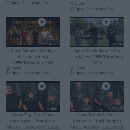
Gipsy - Romské písničky
4
views
Gipsy - Romské písničky
04:41
04:29
Gipsy Mekenzi & Kaly –
Gipsy Mirek Band – Mix
Barvale romes (
čardašov ( OFFICIALvideo )
OFFICIALvideo ) 2026
2026
3
views
3
views
Gipsy - Romské písničky
Gipsy - Romské písničky
03:07
Gipsy Žiga Čore Čave
Gipsy Tomaš & Patrik
Kecerovce – Phandav o
Rankovce – Rači mange (
jaka ( OFFICIALvideo ) 2026
OFFICIALvideo ) 2026 cover