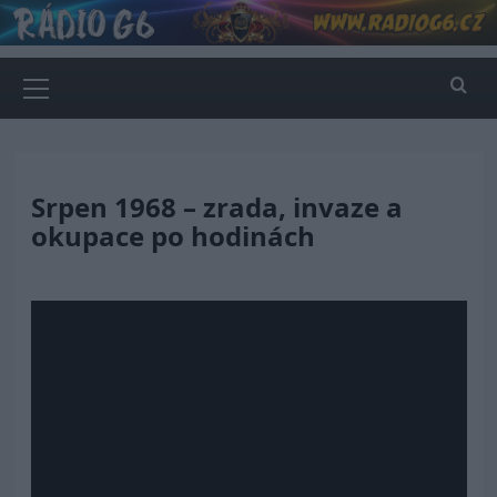
Skip
to
content
Primary
Menu
Srpen 1968 – zrada, invaze a
okupace po hodinách