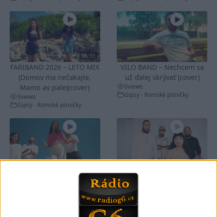
05:33
FARIBAND 2026 – LETO MIX
VILO BAND – Nechcem sa
(Domov ma nečakajte,
už ďalej skrývať (cover)
0
views
Mamo av pale)(cover)
Gipsy - Romské písničky
3
views
Gipsy - Romské písničky
05:40
05:02
Peto band – Cardas Mix –
Roma boys – Cardas Mix 2 (
Cide hara / Hin man love (
covers )
1
views
covers )
Gipsy - Romské písničky
1
views
Gipsy - Romské písničky