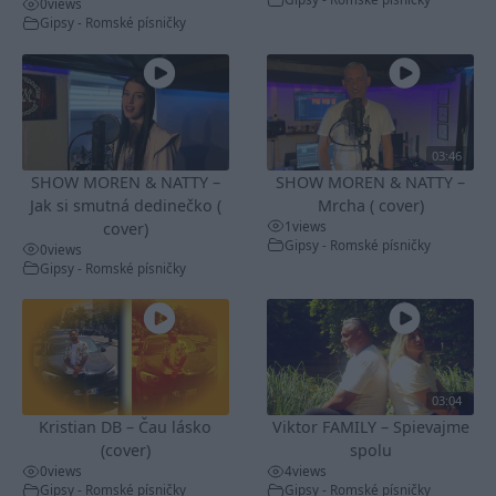
0
views
Gipsy - Romské písničky
03:46
SHOW MOREN & NATTY –
SHOW MOREN & NATTY –
Jak si smutná dedinečko (
Mrcha ( cover)
1
views
cover)
Gipsy - Romské písničky
0
views
Gipsy - Romské písničky
03:04
Kristian DB – Čau lásko
Viktor FAMILY – Spievajme
(cover)
spolu
0
views
4
views
Gipsy - Romské písničky
Gipsy - Romské písničky