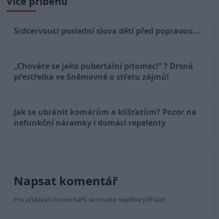
Více příběhů
Srdcervoucí poslední slova dětí před popravou…
„Chováte se jako pubertální pitomec!“ ? Drsná
přestřelka ve Sněmovně o střetu zájmů!
Jak se ubránit komárům a klíšťatům? Pozor na
nefunkční náramky i domácí repelenty
Napsat komentář
Pro přidávání komentářů se musíte nejdříve
přihlásit
.