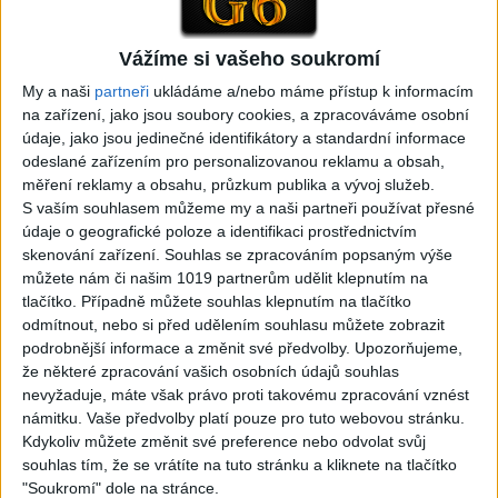
Vážíme si vašeho soukromí
My a naši
partneři
ukládáme a/nebo máme přístup k informacím
na zařízení, jako jsou soubory cookies, a zpracováváme osobní
05:29
02:33
údaje, jako jsou jedinečné identifikátory a standardní informace
TK band – Cardas MegaMix
Golon Junior ft. Mini Rendy
odeslané zařízením pro personalizovanou reklamu a obsah,
( covers )
– Davaj davaj ( Official
měření reklamy a obsahu, průzkum publika a vývoj služeb.
3
views
video / cover )
S vaším souhlasem můžeme my a naši partneři používat přesné
Gipsy - Romské písničky
1
views
údaje o geografické poloze a identifikaci prostřednictvím
Gipsy - Romské písničky
skenování zařízení. Souhlas se zpracováním popsaným výše
můžete nám či našim 1019 partnerům udělit klepnutím na
tlačítko. Případně můžete souhlas klepnutím na tlačítko
odmítnout, nebo si před udělením souhlasu můžete zobrazit
podrobnější informace a změnit své předvolby.
Upozorňujeme,
07:03
03:39
že některé zpracování vašich osobních údajů souhlas
Kalai kiss band – Cardas
Gipsy Erika – Messenger (
nevyžaduje, máte však právo proti takovému zpracování vznést
MegaMix – Ando Dubaj /
Official video / cover )
námitku. Vaše předvolby platí pouze pro tuto webovou stránku.
3
views
Hej romale / Kames te
Kdykoliv můžete změnit své preference nebo odvolat svůj
Gipsy - Romské písničky
garaves (Ofiicial
souhlas tím, že se vrátíte na tuto stránku a kliknete na tlačítko
video/cover)
"Soukromí" dole na stránce.