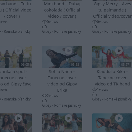
siv band – Tu tu
Mini band – Dubaj
Gipsy Merry – Aves
u ( Official video
cokolada ( Official
tu palmande (
/ cover )
video / cover )
Official video/cover
views
0
views
0
views
y - Romské písničky
Gipsy - Romské písničky
Gipsy - Romské písničky
06:05
03:58
05:27
ofinka a spol -
Sofi a Nana –
Klaudia a Kika –
anecne cover
Tanecne cover
Tanecne cover
eo od Gipsy čáve
video od Gipsy
video od TK band
views
1
views
Erika
2
views
y - Romské písničky
Gipsy - Romské písničky
Gipsy - Romské písničky