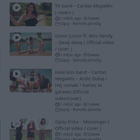
TK band – Cardas MegaMix
( covers )
1 měsíc ago
3
views
•
Gipsy - Romské písničky
Golon Junior ft. Mini Rendy
– Davaj davaj ( Official video
/ cover )
1 měsíc ago
0
views
•
Gipsy - Romské písničky
Kalai kiss band – Cardas
MegaMix – Ando Dubaj /
Hej romale / Kames te
garaves (Ofiicial
video/cover)
1 měsíc ago
1
views
•
Gipsy - Romské písničky
Gipsy Erika – Messenger (
Official video / cover )
1 měsíc ago
2
views
•
Gipsy - Romské písničky