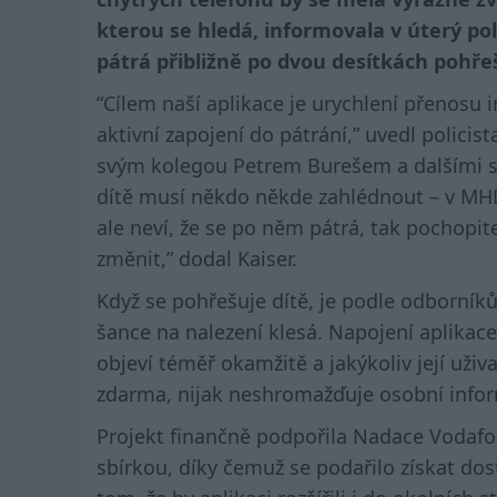
kterou se hledá, informovala v úterý po
pátrá přibližně po dvou desítkách pohře
“Cílem naší aplikace je urychlení přenosu i
aktivní zapojení do pátrání,” uvedl policis
svým kolegou Petrem Burešem a dalšími sp
dítě musí někdo někde zahlédnout – v MHD,
ale neví, že se po něm pátrá, tak pochopit
změnit,” dodal Kaiser.
Když se pohřešuje dítě, je podle odborník
šance na nalezení klesá. Napojení aplikace 
objeví téměř okamžitě a jakýkoliv její uži
zdarma, nijak neshromažďuje osobní inform
Projekt finančně podpořila Nadace Vodafo
sbírkou, díky čemuž se podařilo získat dost