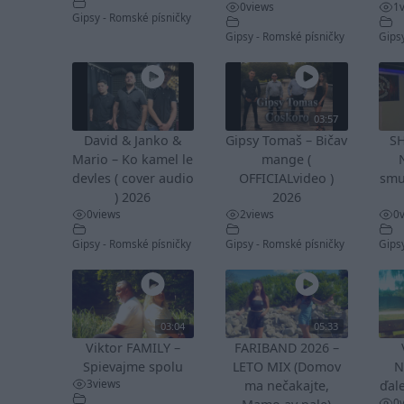
0
views
1
Gipsy - Romské písničky
Gipsy - Romské písničky
Gips
03:57
David & Janko &
Gipsy Tomaš – Bičav
S
Mario – Ko kamel le
mange (
devles ( cover audio
OFFICIALvideo )
smu
) 2026
2026
0
views
2
views
0
Gipsy - Romské písničky
Gipsy - Romské písničky
Gips
03:04
05:33
Viktor FAMILY –
FARIBAND 2026 –
Spievajme spolu
LETO MIX (Domov
N
3
views
ma nečakajte,
ďale
0