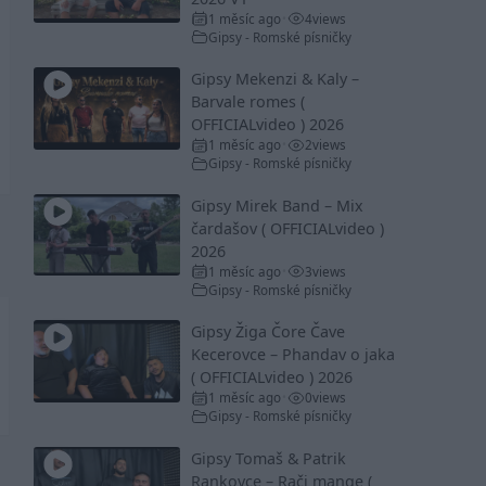
1 měsíc ago
4
views
•
Gipsy - Romské písničky
Gipsy Mekenzi & Kaly –
Barvale romes (
OFFICIALvideo ) 2026
1 měsíc ago
2
views
•
Gipsy - Romské písničky
Gipsy Mirek Band – Mix
čardašov ( OFFICIALvideo )
2026
1 měsíc ago
3
views
•
Gipsy - Romské písničky
Gipsy Žiga Čore Čave
Kecerovce – Phandav o jaka
( OFFICIALvideo ) 2026
1 měsíc ago
0
views
•
Gipsy - Romské písničky
Gipsy Tomaš & Patrik
Rankovce – Rači mange (