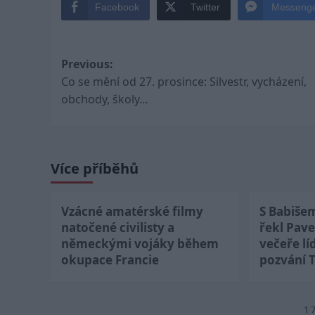
Facebook
Twitter
Messeng
Post
Previous:
Co se mění od 27. prosince: Silvestr, vycházení,
navigation
obchody, školy…
Více příběhů
Vzácné amatérské filmy
S Babiše
natočené civilisty a
řekl Pave
německými vojáky během
večeře lí
okupace Francie
pozvání 
1 