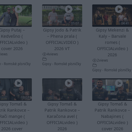
05:07
04:41
Gipsy Putaj –
Gipsy Jodo & Patrik
Gipsy Mekenzi &
Kedvešno (
– Phena prala (
Kaly – Barvale
FFICIALvideo )
OFFICIALVIDEO )
romes (
cover 2026
2026 VT
OFFICIALvideo )
views
4
views
2026
2
views
y - Romské písničky
Gipsy - Romské písničky
Gipsy - Romské písničky
03:07
ipsy Tomaš &
Gipsy Tomaš &
Gipsy Tomaš &
trik Rankovce –
Patrik Rankovce –
Patrik Rankovce –
Rači mange (
Karačona avel (
Nabajines (
FFICIALvideo )
OFFICIALvideo )
OFFICIALvideo )
2026 cover
2026
cover 2026