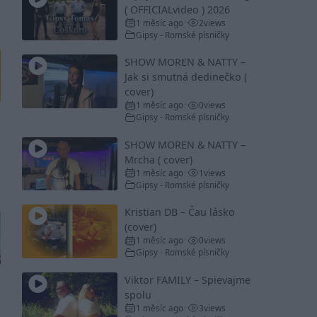
( OFFICIALvideo ) 2026
1 měsíc ago
2
views
•
Gipsy - Romské písničky
SHOW MOREN & NATTY –
Jak si smutná dedinečko (
cover)
1 měsíc ago
0
views
•
Gipsy - Romské písničky
SHOW MOREN & NATTY –
Mrcha ( cover)
1 měsíc ago
1
views
•
Gipsy - Romské písničky
Kristian DB – Čau lásko
(cover)
1 měsíc ago
0
views
•
Gipsy - Romské písničky
Viktor FAMILY – Spievajme
spolu
1 měsíc ago
3
views
•