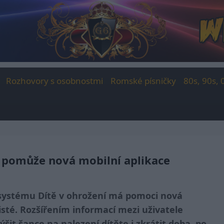
Rozhovory s osobnostmi
Romské písničky
80s, 90s, 
í pomůže nová mobilní aplikace
systému Dítě v ohrožení má pomoci nová
cisté. Rozšířením informací mezi uživatele
šit šance na nalezení dítěte i zkrátit doba, po