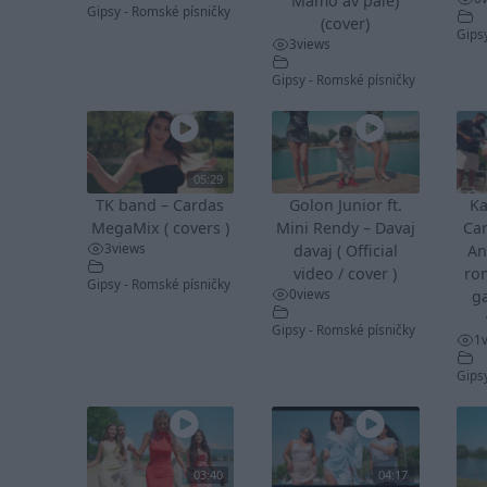
Mamo av pale)
Gipsy - Romské písničky
(cover)
Gips
3
views
Gipsy - Romské písničky
05:29
TK band – Cardas
Golon Junior ft.
Ka
MegaMix ( covers )
Mini Rendy – Davaj
Ca
3
views
davaj ( Official
An
video / cover )
ro
Gipsy - Romské písničky
0
views
ga
Gipsy - Romské písničky
1
Gips
03:40
04:17