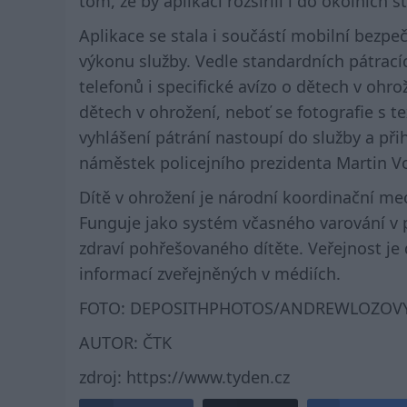
tom, že by aplikaci rozšířili i do okolních s
Aplikace se stala i součástí mobilní bezpe
výkonu služby. Vedle standardních pátrací
telefonů i specifické avízo o dětech v ohr
dětech v ohrožení, neboť se fotografie s 
vyhlášení pátrání nastoupí do služby a při
náměstek policejního prezidenta Martin V
Dítě v ohrožení je národní koordinační m
Funguje jako systém včasného varování v 
zdraví pohřešovaného dítěte. Veřejnost je
informací zveřejněných v médiích.
FOTO: DEPOSITHPHOTOS/ANDREWLOZOV
AUTOR:
ČTK
zdroj: https://www.tyden.cz