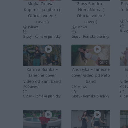
Mojka Orlova –
Gipsy Sandra –
Pas
Kupim si ja gitaru (
NumaNuma (
tu t
Official video /
Official video /
0
cover )
cover )
1
views
1
views
Gips
Gipsy - Romské písničky
Gipsy - Romské písničky
05:40
Karin a Bianka –
Andrejka – Tanecne
S
Tanecne cover
cover video od Peto
T
video od Sani band
band
vid
0
views
1
views
1
Gipsy - Romské písničky
Gipsy - Romské písničky
Gips