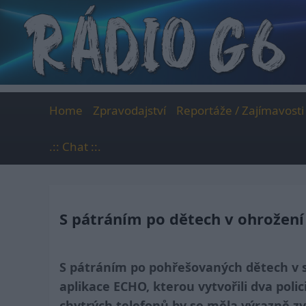
Skip
to
content
Home
Zpravodajství
Reportáže / Zajímavosti
.:: Chat ::.
S pátráním po dětech v ohrožen
S pátráním po pohřešovaných dětech v 
aplikace ECHO, kterou vytvořili dva poli
chytrých telefonů by se měla výrazně zvý