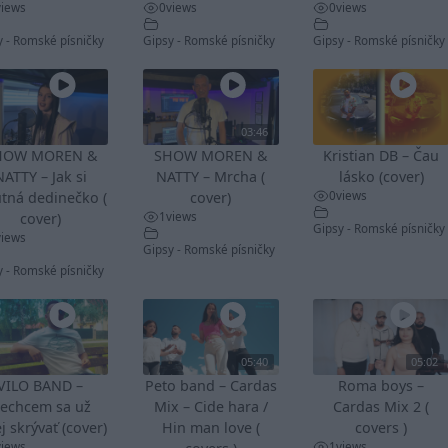
views
0
views
0
views
y - Romské písničky
Gipsy - Romské písničky
Gipsy - Romské písničky
03:46
HOW MOREN &
SHOW MOREN &
Kristian DB – Čau
NATTY – Jak si
NATTY – Mrcha (
lásko (cover)
0
views
tná dedinečko (
cover)
1
views
cover)
Gipsy - Romské písničky
views
Gipsy - Romské písničky
y - Romské písničky
05:40
05:02
VILO BAND –
Peto band – Cardas
Roma boys –
echcem sa už
Mix – Cide hara /
Cardas Mix 2 (
j skrývať (cover)
Hin man love (
covers )
views
1
views