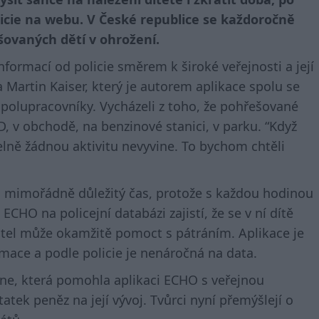
licie na webu. V České republice se každoročně
šovaných dětí v ohrožení.
nformací od policie směrem k široké veřejnosti a její
ta Martin Kaiser, který je autorem aplikace spolu se
olupracovníky. Vycházeli z toho, že pohřešované
 v obchodě, na benzinové stanici, v parku. “Když
elně žádnou aktivitu nevyvine. To bychom chtěli
ů mimořádně důležitý čas, protože s každou hodinou
ECHO na policejní databázi zajistí, že se v ní dítě
vatel může okamžitě pomoct s pátráním. Aplikace je
ace a podle policie je nenáročná na data.
ne, která pomohla aplikaci ECHO s veřejnou
atek peněz na její vývoj. Tvůrci nyní přemýšlejí o