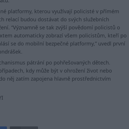
tátů.
čné platformy, kterou využívají policisté v přímém
ch relací budou dostávat do svých služebních
ožení. “Významně se tak zvýší povědomí policistů o
textem automaticky zobrazí všem policistům, kteří po
hlásí se do mobilní bezpečné platformy,” uvedl první
ondrášek.
echanismus pátrání po pohřešovaných dětech.
případech, kdy může být v ohrožení život nebo
 do něj zatím zapojena hlavně prostřednictvím
YI