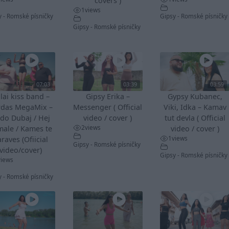
covers )
1
views
y - Romské písničky
Gipsy - Romské písničky
Gipsy - Romské písničky
07:03
03:39
03:59
lai kiss band –
Gipsy Erika –
Gypsy Kubanec,
rdas MegaMix –
Messenger ( Official
Viki, Idka – Kamav
do Dubaj / Hej
video / cover )
tut devla ( Official
2
views
male / Kames te
video / cover )
1
views
raves (Ofiicial
Gipsy - Romské písničky
video/cover)
Gipsy - Romské písničky
views
y - Romské písničky