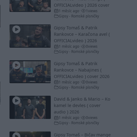
OFFICIALvideo ) 2026 cover
1 měsíc ago
1
views
•
Gipsy - Romské písničky
Gipsy Tomaš & Patrik
Rankovce – Karačona avel (
OFFICIALvideo ) 2026
1 měsíc ago
0
views
•
Gipsy - Romské písničky
Gipsy Tomaš & Patrik
Rankovce – Nabajines (
OFFICIALvideo ) cover 2026
1 měsíc ago
0
views
•
Gipsy - Romské písničky
David & Janko & Mario – Ko
kamel le devles ( cover
audio ) 2026
1 měsíc ago
0
views
•
Gipsy - Romské písničky
Gipsy Tomaš – Bičav mange