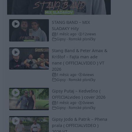
Video
STANG BAND – MIX
SLADAKY Hity
1 měsíc ago
12
views
•
Gipsy - Romské písničky
Stang Band & Peter Amax &
Krištof – Fajta man ade
nane ( OFFICIALVIDEO ) VT
2026
1 měsíc ago
4
views
•
Gipsy - Romské písničky
Gipsy Putaj – Kedvešno (
OFFICIALvideo ) cover 2026
1 měsíc ago
0
views
•
Gipsy - Romské písničky
Gipsy Jodo & Patrik – Phena
prala ( OFFICIALVIDEO )
2026 VT