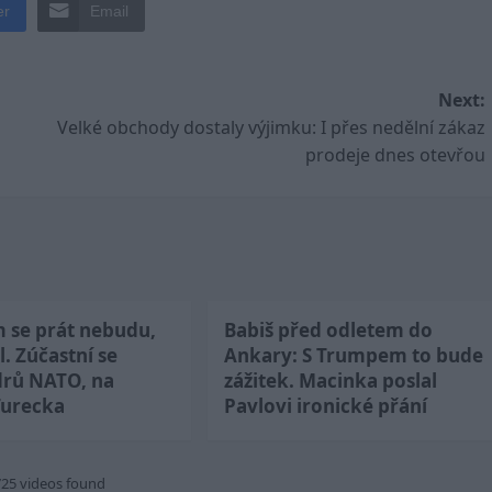
er
Email
Next:
Velké obchody dostaly výjimku: I přes nedělní zákaz
prodeje dnes otevřou
m se prát nebudu,
Babiš před odletem do
l. Zúčastní se
Ankary: S Trumpem to bude
drů NATO, na
zážitek. Macinka poslal
Turecka
Pavlovi ironické přání
725 videos found