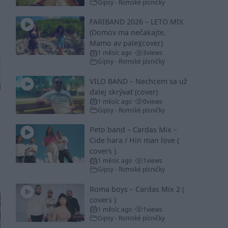
Gipsy - Romské písničky
FARIBAND 2026 – LETO MIX
(Domov ma nečakajte,
Mamo av pale)(cover)
1 měsíc ago
3
views
•
Gipsy - Romské písničky
VILO BAND – Nechcem sa už
ďalej skrývať (cover)
1 měsíc ago
0
views
•
Gipsy - Romské písničky
Peto band – Cardas Mix –
Cide hara / Hin man love (
covers )
1 měsíc ago
1
views
•
Gipsy - Romské písničky
Roma boys – Cardas Mix 2 (
covers )
1 měsíc ago
1
views
•
Gipsy - Romské písničky