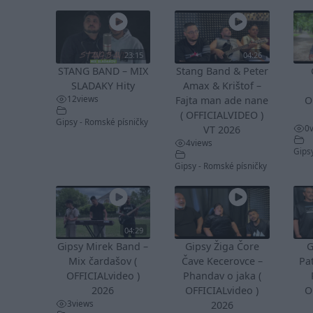
23:15
04:26
STANG BAND – MIX
Stang Band & Peter
SLADAKY Hity
Amax & Krištof –
12
views
Fajta man ade nane
O
( OFFICIALVIDEO )
Gipsy - Romské písničky
0
VT 2026
4
views
Gips
Gipsy - Romské písničky
04:29
Gipsy Mirek Band –
Gipsy Žiga Čore
G
Mix čardašov (
Čave Kecerovce –
Pa
OFFICIALvideo )
Phandav o jaka (
2026
OFFICIALvideo )
O
3
views
2026