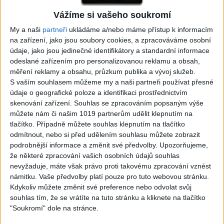
Vážíme si vašeho soukromí
05:29
02:33
TK band – Cardas MegaMix
Golon Junior ft. Mini Rendy
My a naši
partneři
ukládáme a/nebo máme přístup k informacím
( covers )
– Davaj davaj ( Official
na zařízení, jako jsou soubory cookies, a zpracováváme osobní
3
views
video / cover )
údaje, jako jsou jedinečné identifikátory a standardní informace
Gipsy - Romské písničky
1
views
odeslané zařízením pro personalizovanou reklamu a obsah,
Gipsy - Romské písničky
měření reklamy a obsahu, průzkum publika a vývoj služeb.
S vaším souhlasem můžeme my a naši partneři používat přesné
údaje o geografické poloze a identifikaci prostřednictvím
skenování zařízení. Souhlas se zpracováním popsaným výše
můžete nám či našim 1019 partnerům udělit klepnutím na
tlačítko. Případně můžete souhlas klepnutím na tlačítko
07:03
03:39
odmítnout, nebo si před udělením souhlasu můžete zobrazit
Kalai kiss band – Cardas
Gipsy Erika – Messenger (
podrobnější informace a změnit své předvolby.
Upozorňujeme,
MegaMix – Ando Dubaj /
Official video / cover )
že některé zpracování vašich osobních údajů souhlas
2
views
Hej romale / Kames te
nevyžaduje, máte však právo proti takovému zpracování vznést
Gipsy - Romské písničky
garaves (Ofiicial
námitku. Vaše předvolby platí pouze pro tuto webovou stránku.
video/cover)
Kdykoliv můžete změnit své preference nebo odvolat svůj
1
views
souhlas tím, že se vrátíte na tuto stránku a kliknete na tlačítko
Gipsy - Romské písničky
"Soukromí" dole na stránce.