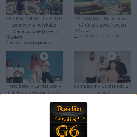
05:33
FARIBAND 2026 – LETO MIX
VILO BAND – Nechcem sa
(Domov ma nečakajte,
už ďalej skrývať (cover)
0
views
Mamo av pale)(cover)
Gipsy - Romské písničky
3
views
Gipsy - Romské písničky
05:40
05:02
Peto band – Cardas Mix –
Roma boys – Cardas Mix 2 (
Cide hara / Hin man love (
covers )
1
views
covers )
Gipsy - Romské písničky
1
views
Gipsy - Romské písničky