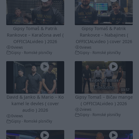
Gipsy Tomaš & Patrik
Gipsy Tomaš & Patrik
Rankovce – Karačona avel (
Rankovce – Nabajines (
OFFICIALvideo ) 2026
OFFICIALvideo ) cover 2026
0
views
0
views
Gipsy - Romské písničky
Gipsy - Romské písničky
03:57
David & Janko & Mario – Ko
Gipsy Tomaš – Bičav mange
kamel le devles ( cover
( OFFICIALvideo ) 2026
2
views
audio ) 2026
Gipsy - Romské písničky
0
views
Gipsy - Romské písničky