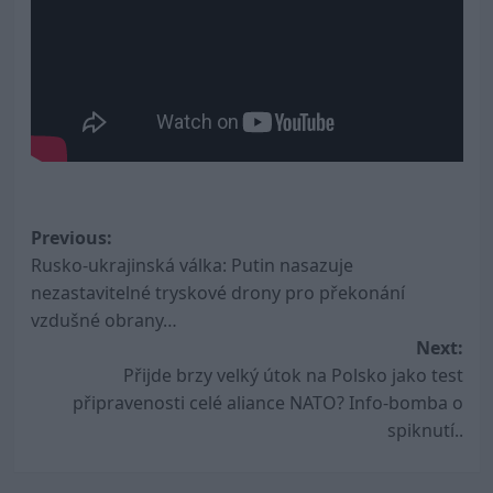
Post
Previous:
Rusko-ukrajinská válka: Putin nasazuje
navigation
nezastavitelné tryskové drony pro překonání
vzdušné obrany…
Next:
Přijde brzy velký útok na Polsko jako test
připravenosti celé aliance NATO? Info-bomba o
spiknutí..