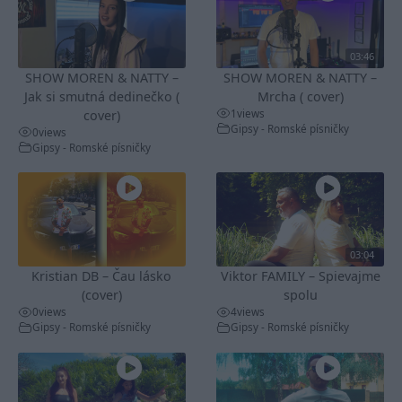
03:46
SHOW MOREN & NATTY –
SHOW MOREN & NATTY –
Jak si smutná dedinečko (
Mrcha ( cover)
1
views
cover)
Gipsy - Romské písničky
0
views
Gipsy - Romské písničky
03:04
Kristian DB – Čau lásko
Viktor FAMILY – Spievajme
(cover)
spolu
0
views
4
views
Gipsy - Romské písničky
Gipsy - Romské písničky