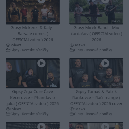
04:41
04:29
Gipsy Mekenzi & Kaly –
Gipsy Mirek Band – Mix
Barvale romes (
čardašov ( OFFICIALvideo )
OFFICIALvideo ) 2026
2026
2
views
3
views
Gipsy - Romské písničky
Gipsy - Romské písničky
03:07
Gipsy Žiga Čore Čave
Gipsy Tomaš & Patrik
Kecerovce – Phandav o
Rankovce – Rači mange (
jaka ( OFFICIALvideo ) 2026
OFFICIALvideo ) 2026 cover
0
views
1
views
Gipsy - Romské písničky
Gipsy - Romské písničky