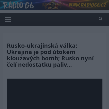
Skip
to
content
Primary
Menu
Rusko-ukrajinská válka:
Ukrajina je pod útokem
klouzavých bomb; Rusko nyní
čelí nedostatku paliv…