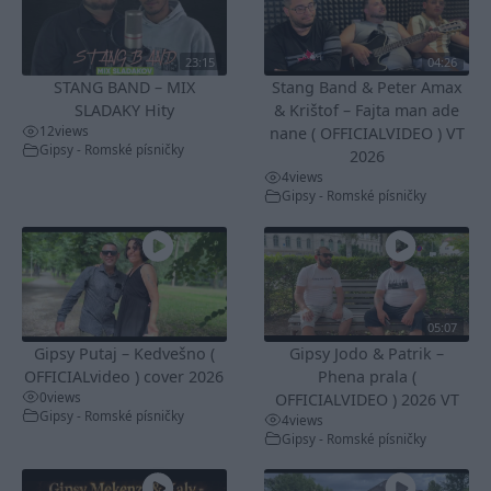
23:15
04:26
STANG BAND – MIX
Stang Band & Peter Amax
SLADAKY Hity
& Krištof – Fajta man ade
12
views
nane ( OFFICIALVIDEO ) VT
Gipsy - Romské písničky
2026
4
views
Gipsy - Romské písničky
05:07
Gipsy Putaj – Kedvešno (
Gipsy Jodo & Patrik –
OFFICIALvideo ) cover 2026
Phena prala (
0
views
OFFICIALVIDEO ) 2026 VT
Gipsy - Romské písničky
4
views
Gipsy - Romské písničky