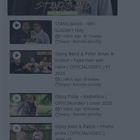
Video
STANG BAND – MIX
SLADAKY Hity
1 měsíc ago
12
views
•
Gipsy - Romské písničky
Stang Band & Peter Amax &
Krištof – Fajta man ade
nane ( OFFICIALVIDEO ) VT
2026
1 měsíc ago
4
views
•
Gipsy - Romské písničky
Gipsy Putaj – Kedvešno (
OFFICIALvideo ) cover 2026
1 měsíc ago
0
views
•
Gipsy - Romské písničky
Gipsy Jodo & Patrik – Phena
prala ( OFFICIALVIDEO )
2026 VT