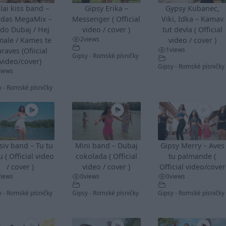
lai kiss band –
Gipsy Erika –
Gypsy Kubanec,
rdas MegaMix –
Messenger ( Official
Viki, Idka – Kamav
do Dubaj / Hej
video / cover )
tut devla ( Official
2
views
male / Kames te
video / cover )
1
views
raves (Ofiicial
Gipsy - Romské písničky
video/cover)
Gipsy - Romské písničky
views
y - Romské písničky
siv band – Tu tu
Mini band – Dubaj
Gipsy Merry – Aves
u ( Official video
cokolada ( Official
tu palmande (
/ cover )
video / cover )
Official video/cover
views
0
views
0
views
y - Romské písničky
Gipsy - Romské písničky
Gipsy - Romské písničky