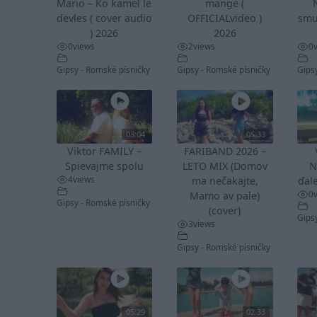
Mario – Ko kamel le
mange (
devles ( cover audio
OFFICIALvideo )
smu
) 2026
2026
0
views
2
views
0
Gipsy - Romské písničky
Gipsy - Romské písničky
Gips
03:04
05:33
Viktor FAMILY –
FARIBAND 2026 –
Spievajme spolu
LETO MIX (Domov
N
4
views
ma nečakajte,
ďale
0
Mamo av pale)
Gipsy - Romské písničky
(cover)
Gips
3
views
Gipsy - Romské písničky
05:29
02:33