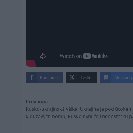
Facebook
Twitter
Messeng
Post
Previous:
Rusko-ukrajinská válka: Ukrajina je pod útokem
navigation
klouzavých bomb; Rusko nyní čelí nedostatku p