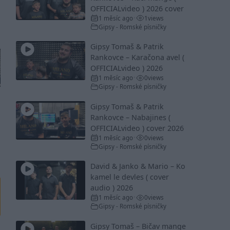
OFFICIALvideo ) 2026 cover
1 měsíc ago
1
views
•
Gipsy - Romské písničky
Gipsy Tomaš & Patrik
Rankovce – Karačona avel (
OFFICIALvideo ) 2026
1 měsíc ago
0
views
•
Gipsy - Romské písničky
Gipsy Tomaš & Patrik
Rankovce – Nabajines (
OFFICIALvideo ) cover 2026
1 měsíc ago
0
views
•
Gipsy - Romské písničky
David & Janko & Mario – Ko
kamel le devles ( cover
audio ) 2026
1 měsíc ago
0
views
•
Gipsy - Romské písničky
Gipsy Tomaš – Bičav mange