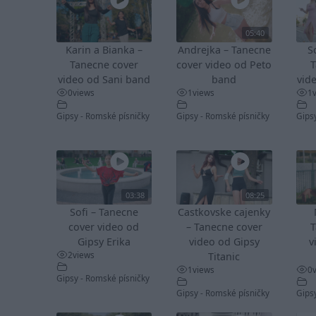
05:40
Karin a Bianka –
Andrejka – Tanecne
S
Tanecne cover
cover video od Peto
T
video od Sani band
band
vid
0
views
1
views
1
Gipsy - Romské písničky
Gipsy - Romské písničky
Gips
03:38
08:25
Sofi – Tanecne
Castkovske cajenky
cover video od
– Tanecne cover
T
Gipsy Erika
video od Gipsy
v
2
views
Titanic
1
views
0
Gipsy - Romské písničky
Gipsy - Romské písničky
Gips