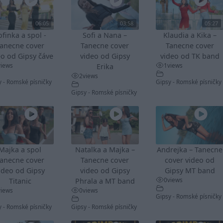
06:05
03:58
05:27
ofinka a spol -
Sofi a Nana –
Klaudia a Kika –
anecne cover
Tanecne cover
Tanecne cover
eo od Gipsy čáve
video od Gipsy
video od TK band
views
1
views
Erika
2
views
y - Romské písničky
Gipsy - Romské písničky
Gipsy - Romské písničky
Majka a spol
Natalka a Majka –
Andrejka – Tanecne
anecne cover
Tanecne cover
cover video od
ideo od Gipsy
video od Gipsy
Gipsy MT band
0
views
Titanic
Phrala a MT band
views
0
views
Gipsy - Romské písničky
y - Romské písničky
Gipsy - Romské písničky