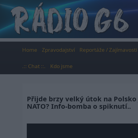
Skip
to
content
Home
Zpravodajství
Reportáže / Zajímavosti
.:: Chat ::.
Kdo jsme
Přijde brzy velký útok na Polsko 
NATO? Info-bomba o spiknutí..