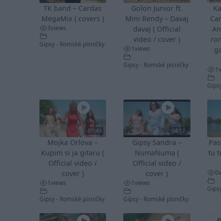
TK band – Cardas
Golon Junior ft.
Ka
MegaMix ( covers )
Mini Rendy – Davaj
Ca
3
views
davaj ( Official
An
video / cover )
ro
Gipsy - Romské písničky
1
views
ga
Gipsy - Romské písničky
1
Gips
03:40
04:17
Mojka Orlova –
Gipsy Sandra –
Pas
Kupim si ja gitaru (
NumaNuma (
tu t
Official video /
Official video /
0
cover )
cover )
1
views
1
views
Gips
Gipsy - Romské písničky
Gipsy - Romské písničky