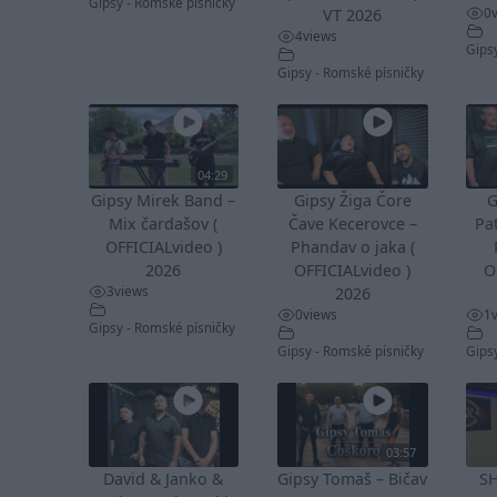
Gipsy - Romské písničky
0
VT 2026
4
views
Gips
Gipsy - Romské písničky
04:29
Gipsy Mirek Band –
Gipsy Žiga Čore
G
Mix čardašov (
Čave Kecerovce –
Pa
OFFICIALvideo )
Phandav o jaka (
2026
OFFICIALvideo )
O
3
views
2026
0
views
1
Gipsy - Romské písničky
Gipsy - Romské písničky
Gips
03:57
David & Janko &
Gipsy Tomaš – Bičav
S