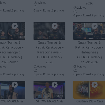
views
4
views
2026
2
views
y - Romské písničky
Gipsy - Romské písničky
Gipsy - Romské písničky
03:07
ipsy Tomaš &
Gipsy Tomaš &
Gipsy Tomaš &
trik Rankovce –
Patrik Rankovce –
Patrik Rankovce –
Rači mange (
Karačona avel (
Nabajines (
FFICIALvideo )
OFFICIALvideo )
OFFICIALvideo )
2026 cover
2026
cover 2026
views
0
views
0
views
y - Romské písničky
Gipsy - Romské písničky
Gipsy - Romské písničky
03:46
HOW MOREN &
SHOW MOREN &
Kristian DB – Čau