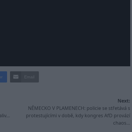
er
Email
Next:
NĚMECKO V PLAMENECH: policie se střetává s
aliv…
protestujícími v době, kdy kongres AfD provází
chaos…