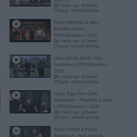
1 měsíc ago
4
views
•
Gipsy - Romské písničky
Gipsy Mekenzi & Kaly –
Barvale romes (
OFFICIALvideo ) 2026
1 měsíc ago
2
views
•
Gipsy - Romské písničky
Gipsy Mirek Band – Mix
čardašov ( OFFICIALvideo )
2026
1 měsíc ago
3
views
•
Gipsy - Romské písničky
Gipsy Žiga Čore Čave
Kecerovce – Phandav o jaka
( OFFICIALvideo ) 2026
1 měsíc ago
0
views
•
Gipsy - Romské písničky
Gipsy Tomaš & Patrik
Rankovce – Rači mange (