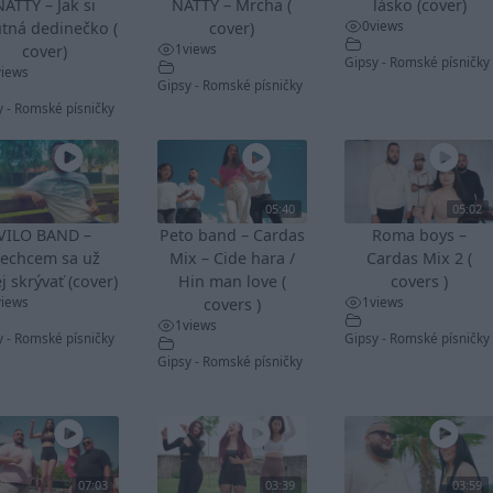
NATTY – Jak si
NATTY – Mrcha (
lásko (cover)
0
views
tná dedinečko (
cover)
1
views
cover)
Gipsy - Romské písničky
views
Gipsy - Romské písničky
y - Romské písničky
05:40
05:02
VILO BAND –
Peto band – Cardas
Roma boys –
echcem sa už
Mix – Cide hara /
Cardas Mix 2 (
j skrývať (cover)
Hin man love (
covers )
views
1
views
covers )
1
views
y - Romské písničky
Gipsy - Romské písničky
Gipsy - Romské písničky
07:03
03:39
03:59