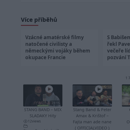
Více příběhů
Vzácné amatérské filmy
S Babiše
natočené civilisty a
řekl Pave
německými vojáky během
večeře lí
okupace Francie
pozvání 
1 
23:15
04:26
STANG BAND – MIX
Stang Band & Peter
SLADAKY Hity
Amax & Krištof –
12
views
Fajta man ade nane
O
( OFFICIALVIDEO )