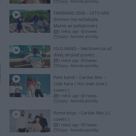
Gipsy - Romské písničky
FARIBAND 2026 – LETO MIX
(Domov ma nečakajte,
Mamo av pale)(cover)
1 měsíc ago
3
views
•
Gipsy - Romské písničky
VILO BAND – Nechcem sa už
ďalej skrývať (cover)
1 měsíc ago
0
views
•
Gipsy - Romské písničky
Peto band – Cardas Mix –
Cide hara / Hin man love (
covers )
1 měsíc ago
1
views
•
Gipsy - Romské písničky
Roma boys – Cardas Mix 2 (
covers )
1 měsíc ago
1
views
•
Gipsy - Romské písničky