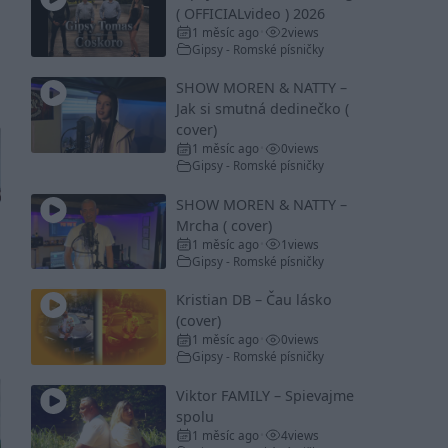
( OFFICIALvideo ) 2026
1 měsíc ago
2
views
•
Gipsy - Romské písničky
SHOW MOREN & NATTY –
Jak si smutná dedinečko (
cover)
1 měsíc ago
0
views
•
Gipsy - Romské písničky
SHOW MOREN & NATTY –
Mrcha ( cover)
1 měsíc ago
1
views
•
Gipsy - Romské písničky
Kristian DB – Čau lásko
(cover)
1 měsíc ago
0
views
•
Gipsy - Romské písničky
Viktor FAMILY – Spievajme
spolu
1 měsíc ago
4
views
•