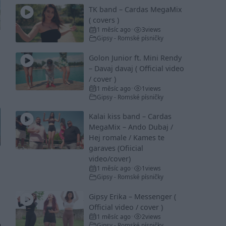
TK band – Cardas MegaMix
( covers )
1 měsíc ago
3
views
•
Gipsy - Romské písničky
Golon Junior ft. Mini Rendy
– Davaj davaj ( Official video
/ cover )
1 měsíc ago
1
views
•
Gipsy - Romské písničky
Kalai kiss band – Cardas
MegaMix – Ando Dubaj /
Hej romale / Kames te
garaves (Ofiicial
video/cover)
1 měsíc ago
1
views
•
Gipsy - Romské písničky
Gipsy Erika – Messenger (
Official video / cover )
1 měsíc ago
2
views
•
Gipsy - Romské písničky