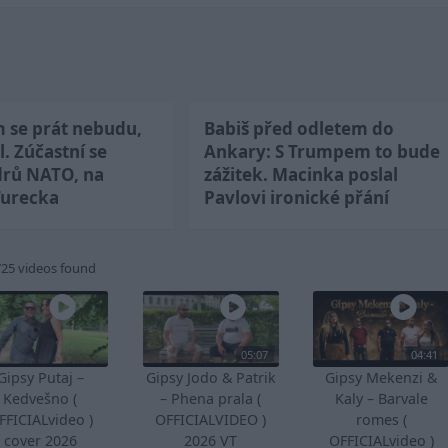
m se prát nebudu,
Babiš před odletem do
l. Zúčastní se
Ankary: S Trumpem to bude
drů NATO, na
zážitek. Macinka poslal
Turecka
Pavlovi ironické přání
725 videos found
05:07
04:41
Gipsy Putaj –
Gipsy Jodo & Patrik
Gipsy Mekenzi &
Kedvešno (
– Phena prala (
Kaly – Barvale
FFICIALvideo )
OFFICIALVIDEO )
romes (
cover 2026
2026 VT
OFFICIALvideo )