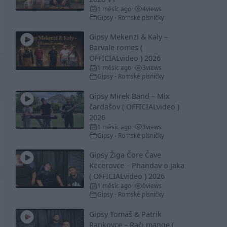
1 měsíc ago
4
views
•
Gipsy - Romské písničky
Gipsy Mekenzi & Kaly –
Barvale romes (
OFFICIALvideo ) 2026
1 měsíc ago
3
views
•
Gipsy - Romské písničky
Gipsy Mirek Band – Mix
čardašov ( OFFICIALvideo )
2026
1 měsíc ago
3
views
•
Gipsy - Romské písničky
Gipsy Žiga Čore Čave
Kecerovce – Phandav o jaka
( OFFICIALvideo ) 2026
1 měsíc ago
0
views
•
Gipsy - Romské písničky
Gipsy Tomaš & Patrik
Rankovce – Rači mange (