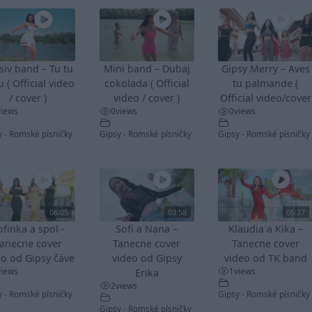
siv band – Tu tu
Mini band – Dubaj
Gipsy Merry – Aves
u ( Official video
cokolada ( Official
tu palmande (
/ cover )
video / cover )
Official video/cover
views
0
views
0
views
y - Romské písničky
Gipsy - Romské písničky
Gipsy - Romské písničky
06:05
03:58
05:27
ofinka a spol -
Sofi a Nana –
Klaudia a Kika –
anecne cover
Tanecne cover
Tanecne cover
eo od Gipsy čáve
video od Gipsy
video od TK band
views
1
views
Erika
2
views
y - Romské písničky
Gipsy - Romské písničky
Gipsy - Romské písničky