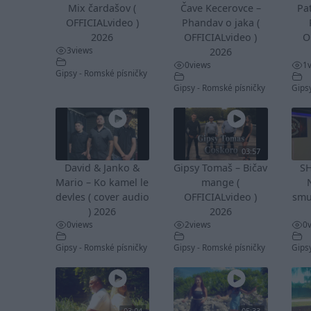
Mix čardašov (
Čave Kecerovce –
Pa
OFFICIALvideo )
Phandav o jaka (
2026
OFFICIALvideo )
O
3
views
2026
0
views
1
Gipsy - Romské písničky
Gipsy - Romské písničky
Gips
03:57
David & Janko &
Gipsy Tomaš – Bičav
S
Mario – Ko kamel le
mange (
devles ( cover audio
OFFICIALvideo )
smu
) 2026
2026
0
views
2
views
0
Gipsy - Romské písničky
Gipsy - Romské písničky
Gips
03:04
05:33