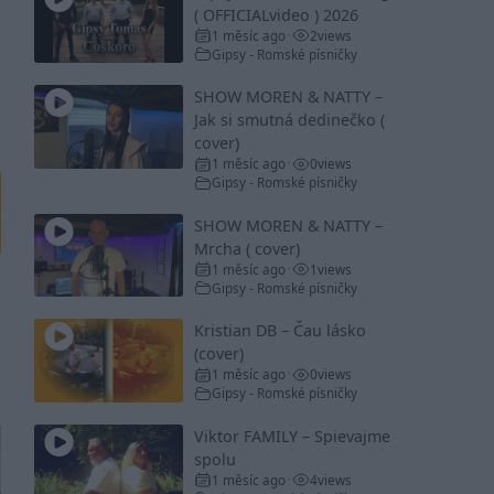
( OFFICIALvideo ) 2026
1 měsíc ago
2
views
•
Gipsy - Romské písničky
SHOW MOREN & NATTY –
Jak si smutná dedinečko (
cover)
1 měsíc ago
0
views
•
Gipsy - Romské písničky
SHOW MOREN & NATTY –
Mrcha ( cover)
1 měsíc ago
1
views
•
Gipsy - Romské písničky
Kristian DB – Čau lásko
(cover)
1 měsíc ago
0
views
•
Gipsy - Romské písničky
Viktor FAMILY – Spievajme
spolu
1 měsíc ago
4
views
•