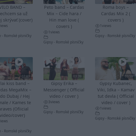
VILO BAND –
Peto band – Cardas
Roma boys –
echcem sa už
Mix – Cide hara /
Cardas Mix 2 (
j skrývať (cover)
Hin man love (
covers )
views
1
views
covers )
1
views
y - Romské písničky
Gipsy - Romské písničky
Gipsy - Romské písničky
07:03
03:39
03:59
lai kiss band –
Gipsy Erika –
Gypsy Kubanec,
rdas MegaMix –
Messenger ( Official
Viki, Idka – Kamav
do Dubaj / Hej
video / cover )
tut devla ( Official
3
views
male / Kames te
video / cover )
1
views
raves (Ofiicial
Gipsy - Romské písničky
video/cover)
Gipsy - Romské písničky
views
y - Romské písničky