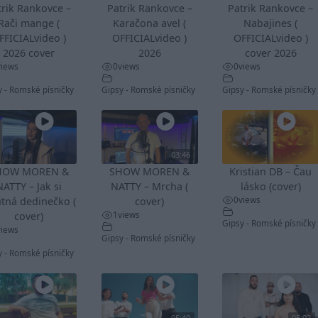
trik Rankovce –
Patrik Rankovce –
Patrik Rankovce –
Rači mange (
Karačona avel (
Nabajines (
FFICIALvideo )
OFFICIALvideo )
OFFICIALvideo )
2026 cover
2026
cover 2026
views
0
views
0
views
y - Romské písničky
Gipsy - Romské písničky
Gipsy - Romské písničky
03:46
HOW MOREN &
SHOW MOREN &
Kristian DB – Čau
NATTY – Jak si
NATTY – Mrcha (
lásko (cover)
0
views
tná dedinečko (
cover)
1
views
cover)
Gipsy - Romské písničky
views
Gipsy - Romské písničky
y - Romské písničky
05:40
05:02