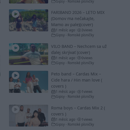
Gipsy - Romské písničky
FARIBAND 2026 – LETO MIX
(Domov ma nečakajte,
Mamo av pale)(cover)
1 měsíc ago
3
views
•
Gipsy - Romské písničky
VILO BAND – Nechcem sa už
ďalej skrývať (cover)
1 měsíc ago
0
views
•
Gipsy - Romské písničky
Peto band – Cardas Mix –
Cide hara / Hin man love (
covers )
1 měsíc ago
1
views
•
Gipsy - Romské písničky
Roma boys – Cardas Mix 2 (
covers )
1 měsíc ago
1
views
•
Gipsy - Romské písničky