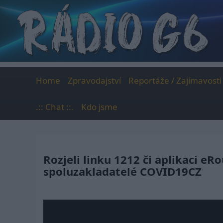
Skip
to
content
Home
Zpravodajství
Reportáže / Zajímavosti
.:: Chat ::.
Kdo jsme
Rozjeli linku 1212 či aplikaci eR
spoluzakladatelé COVID19CZ