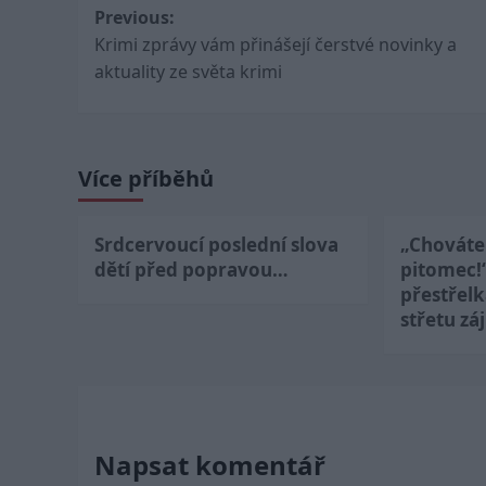
Post
Previous:
Krimi zprávy vám přinášejí čerstvé novinky a
navigation
aktuality ze světa krimi
Více příběhů
Srdcervoucí poslední slova
„Chováte 
dětí před popravou…
pitomec!
přestřel
střetu zá
Napsat komentář