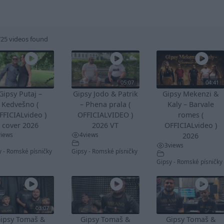
725 videos found
05:07
04:41
Gipsy Putaj –
Gipsy Jodo & Patrik
Gipsy Mekenzi &
Kedvešno (
– Phena prala (
Kaly – Barvale
FFICIALvideo )
OFFICIALVIDEO )
romes (
cover 2026
2026 VT
OFFICIALvideo )
views
4
views
2026
3
views
y - Romské písničky
Gipsy - Romské písničky
Gipsy - Romské písničky
03:07
ipsy Tomaš &
Gipsy Tomaš &
Gipsy Tomaš &