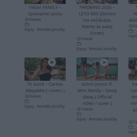
Viktor FAMILY –
FARIBAND 2026 –
Spievajme spolu
LETO MIX (Domov
N
4
views
ma nečakajte,
ďale
0
Mamo av pale)
Gipsy - Romské písničky
(cover)
Gips
3
views
Gipsy - Romské písničky
05:29
02:33
TK band – Cardas
Golon Junior ft.
Ka
MegaMix ( covers )
Mini Rendy – Davaj
Ca
3
views
davaj ( Official
An
video / cover )
ro
Gipsy - Romské písničky
1
views
ga
Gipsy - Romské písničky
1
Gips