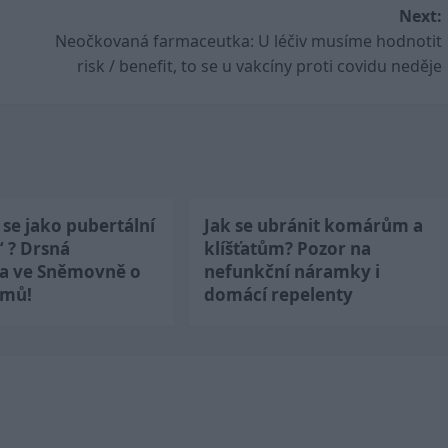
Next:
Neočkovaná farmaceutka: U léčiv musíme hodnotit
risk / benefit, to se u vakcíny proti covidu neděje
se jako pubertální
Jak se ubránit komárům a
“ ? Drsná
klíšťatům? Pozor na
ka ve Sněmovně o
nefunkční náramky i
jmů!
domácí repelenty