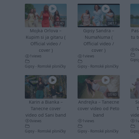
03:40
04:17
Mojka Orlova –
Gipsy Sandra –
Pas
Kupim si ja gitaru (
NumaNuma (
tu t
Official video /
Official video /
0
cover )
cover )
1
views
1
views
Gips
Gipsy - Romské písničky
Gipsy - Romské písničky
05:40
Karin a Bianka –
Andrejka – Tanecne
S
Tanecne cover
cover video od Peto
T
video od Sani band
band
vid
0
views
1
views
1
Gipsy - Romské písničky
Gipsy - Romské písničky
Gips