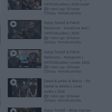
OFFICIALvideo ) 2026 cover
1 měsíc ago
1
views
•
Gipsy - Romské písničky
Gipsy Tomaš & Patrik
Rankovce – Karačona avel (
OFFICIALvideo ) 2026
1 měsíc ago
0
views
•
Gipsy - Romské písničky
Gipsy Tomaš & Patrik
Rankovce – Nabajines (
OFFICIALvideo ) cover 2026
1 měsíc ago
0
views
•
Gipsy - Romské písničky
David & Janko & Mario – Ko
kamel le devles ( cover
audio ) 2026
1 měsíc ago
0
views
•
Gipsy - Romské písničky
Gipsy Tomaš – Bičav mange