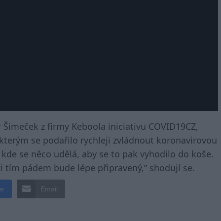
tr Šimeček z firmy Keboola iniciativu COVID19CZ,
y kterým se podařilo rychleji zvládnout koronavirovou
, kde se něco udělá, aby se to pak vyhodilo do koše.
izi tím pádem bude lépe připravený,” shodují se.
er
Email