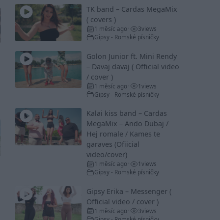
TK band – Cardas MegaMix
( covers )
1 měsíc ago
3
views
•
Gipsy - Romské písničky
Golon Junior ft. Mini Rendy
– Davaj davaj ( Official video
/ cover )
1 měsíc ago
1
views
•
Gipsy - Romské písničky
Kalai kiss band – Cardas
MegaMix – Ando Dubaj /
Hej romale / Kames te
garaves (Ofiicial
video/cover)
1 měsíc ago
1
views
•
Gipsy - Romské písničky
Gipsy Erika – Messenger (
Official video / cover )
1 měsíc ago
3
views
•
Gipsy - Romské písničky