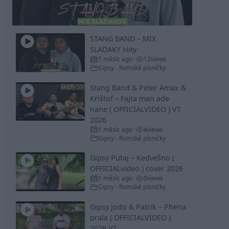
Video
STANG BAND – MIX
SLADAKY Hity
1 měsíc ago
12
views
•
Gipsy - Romské písničky
Stang Band & Peter Amax &
Krištof – Fajta man ade
nane ( OFFICIALVIDEO ) VT
2026
1 měsíc ago
4
views
•
Gipsy - Romské písničky
Gipsy Putaj – Kedvešno (
OFFICIALvideo ) cover 2026
1 měsíc ago
0
views
•
Gipsy - Romské písničky
Gipsy Jodo & Patrik – Phena
prala ( OFFICIALVIDEO )
2026 VT