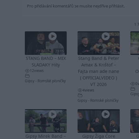
Pro přidávání komentářů se musíte nejdříve
přihlásit
.
1 
23:15
04:26
STANG BAND – MIX
Stang Band & Peter
SLADAKY Hity
Amax & Krištof –
12
views
Fajta man ade nane
O
( OFFICIALVIDEO )
Gipsy - Romské písničky
0
VT 2026
4
views
Gips
Gipsy - Romské písničky
04:29
Gipsy Mirek Band –
Gipsy Žiga Čore
G