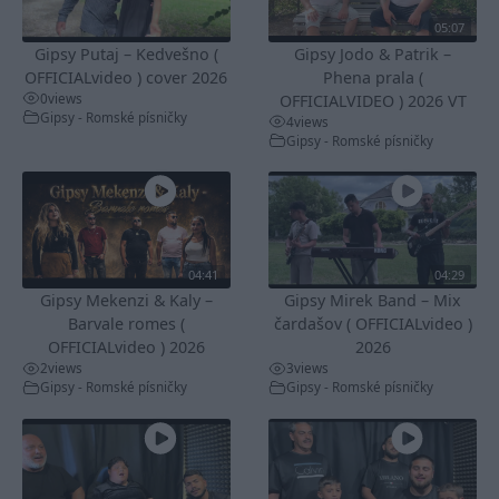
05:07
Gipsy Putaj – Kedvešno (
Gipsy Jodo & Patrik –
OFFICIALvideo ) cover 2026
Phena prala (
0
views
OFFICIALVIDEO ) 2026 VT
Gipsy - Romské písničky
4
views
Gipsy - Romské písničky
04:41
04:29
Gipsy Mekenzi & Kaly –
Gipsy Mirek Band – Mix
Barvale romes (
čardašov ( OFFICIALvideo )
OFFICIALvideo ) 2026
2026
2
views
3
views
Gipsy - Romské písničky
Gipsy - Romské písničky