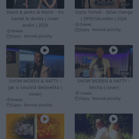
03:57
David & Janko & Mario – Ko
Gipsy Tomaš – Bičav mange
kamel le devles ( cover
( OFFICIALvideo ) 2026
2
views
audio ) 2026
Gipsy - Romské písničky
0
views
Gipsy - Romské písničky
03:46
SHOW MOREN & NATTY –
SHOW MOREN & NATTY –
Jak si smutná dedinečko (
Mrcha ( cover)
1
views
cover)
Gipsy - Romské písničky
0
views
Gipsy - Romské písničky