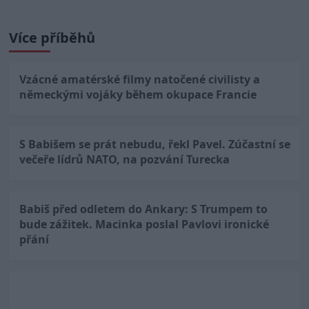
Více příběhů
Vzácné amatérské filmy natočené civilisty a
německými vojáky během okupace Francie
S Babišem se prát nebudu, řekl Pavel. Zúčastní se
večeře lídrů NATO, na pozvání Turecka
Babiš před odletem do Ankary: S Trumpem to
bude zážitek. Macinka poslal Pavlovi ironické
přání