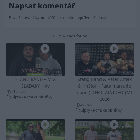
Napsat komentář
Pro přidávání komentářů se musíte nejdříve
přihlásit
.
1 725 videos found
23:15
04:26
STANG BAND – MIX
Stang Band & Peter Amax
SLADAKY Hity
& Krištof – Fajta man ade
11
views
nane ( OFFICIALVIDEO ) VT
Gipsy - Romské písničky
2026
4
views
Gipsy - Romské písničky