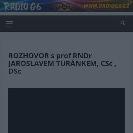
Skip
to
content
Primary
Menu
ROZHOVOR s prof RNDr
JAROSLAVEM TURÁNKEM, CSc ,
DSc