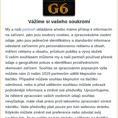
Peto band – Cardas Mix –
Roma boys – Cardas Mix 2 (
Cide hara / Hin man love (
covers )
1
views
covers )
Gipsy - Romské písničky
1
views
Vážíme si vašeho soukromí
Gipsy - Romské písničky
My a naši
partneři
ukládáme a/nebo máme přístup k informacím
na zařízení, jako jsou soubory cookies, a zpracováváme osobní
údaje, jako jsou jedinečné identifikátory a standardní informace
odeslané zařízením pro personalizovanou reklamu a obsah,
měření reklamy a obsahu, průzkum publika a vývoj služeb.
05:29
S vaším souhlasem můžeme my a naši partneři používat přesné
TK band – Cardas MegaMix
Golon Junior ft. Mini Rendy
údaje o geografické poloze a identifikaci prostřednictvím
( covers )
– Davaj davaj ( Official
skenování zařízení. Souhlas se zpracováním popsaným výše
3
views
video / cover )
můžete nám či našim 1019 partnerům udělit klepnutím na
Gipsy - Romské písničky
0
views
tlačítko. Případně můžete souhlas klepnutím na tlačítko
Gipsy - Romské písničky
odmítnout, nebo si před udělením souhlasu můžete zobrazit
podrobnější informace a změnit své předvolby.
Upozorňujeme,
že některé zpracování vašich osobních údajů souhlas
nevyžaduje, máte však právo proti takovému zpracování vznést
námitku. Vaše předvolby platí pouze pro tuto webovou stránku.
Kdykoliv můžete změnit své preference nebo odvolat svůj
07:03
03:39
souhlas tím, že se vrátíte na tuto stránku a kliknete na tlačítko