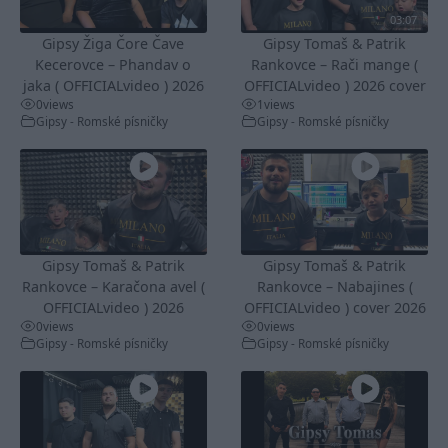
03:07
Gipsy Žiga Čore Čave
Gipsy Tomaš & Patrik
Kecerovce – Phandav o
Rankovce – Rači mange (
jaka ( OFFICIALvideo ) 2026
OFFICIALvideo ) 2026 cover
0
views
1
views
Gipsy - Romské písničky
Gipsy - Romské písničky
Gipsy Tomaš & Patrik
Gipsy Tomaš & Patrik
Rankovce – Karačona avel (
Rankovce – Nabajines (
OFFICIALvideo ) 2026
OFFICIALvideo ) cover 2026
0
views
0
views
Gipsy - Romské písničky
Gipsy - Romské písničky