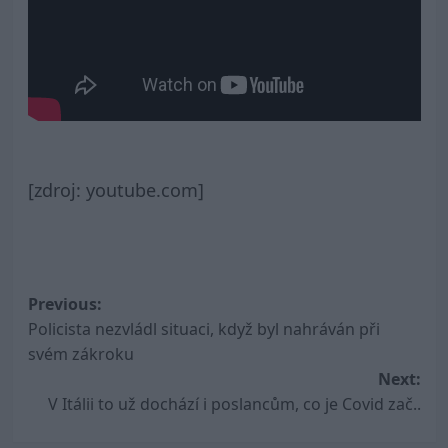
[zdroj: youtube.com]
Post
Previous:
Policista nezvládl situaci, když byl nahráván při
navigation
svém zákroku
Next:
V Itálii to už dochází i poslancům, co je Covid zač..