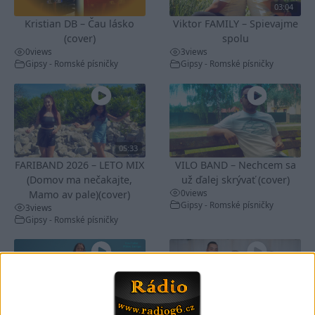
03:04
Kristian DB – Čau lásko
Viktor FAMILY – Spievajme
(cover)
spolu
0
views
3
views
Gipsy - Romské písničky
Gipsy - Romské písničky
05:33
FARIBAND 2026 – LETO MIX
VILO BAND – Nechcem sa
(Domov ma nečakajte,
už ďalej skrývať (cover)
0
views
Mamo av pale)(cover)
Gipsy - Romské písničky
3
views
Gipsy - Romské písničky
05:40
05:02