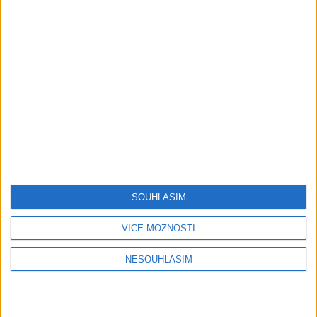
Stang Band & Peter Amax &
Krištof – Fajta man ade nane (
OFFICIALVIDEO ) VT 2026
1 měsíc ago
4
views
•
Gipsy - Romské písničky
Gipsy Putaj – Kedvešno (
OFFICIALvideo ) cover 2026
1 měsíc ago
0
views
•
Gipsy - Romské písničky
Gipsy Jodo & Patrik – Phena prala (
OFFICIALVIDEO ) 2026 VT
1 měsíc ago
4
views
•
SOUHLASÍM
Gipsy - Romské písničky
VÍCE MOŽNOSTÍ
Gipsy Mekenzi & Kaly – Barvale
NESOUHLASÍM
romes ( OFFICIALvideo ) 2026
1 měsíc ago
2
views
•
Gipsy - Romské písničky