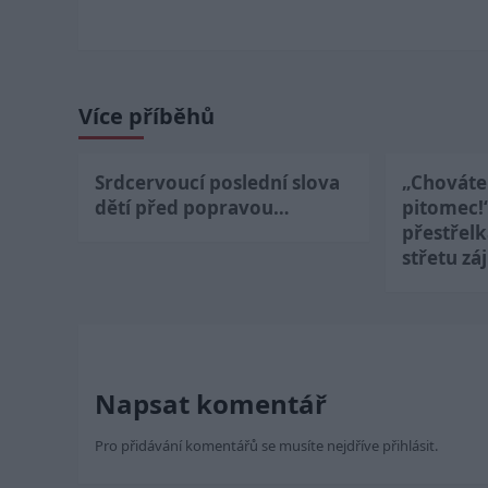
Více příběhů
Srdcervoucí poslední slova
„Chováte 
dětí před popravou…
pitomec!
přestřel
střetu zá
Napsat komentář
Pro přidávání komentářů se musíte nejdříve
přihlásit
.