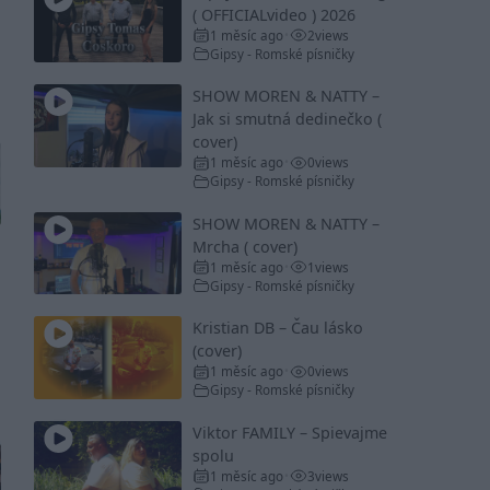
( OFFICIALvideo ) 2026
1 měsíc ago
2
views
•
Gipsy - Romské písničky
SHOW MOREN & NATTY –
Jak si smutná dedinečko (
cover)
1 měsíc ago
0
views
•
Gipsy - Romské písničky
SHOW MOREN & NATTY –
Mrcha ( cover)
1 měsíc ago
1
views
•
Gipsy - Romské písničky
Kristian DB – Čau lásko
(cover)
1 měsíc ago
0
views
•
Gipsy - Romské písničky
Viktor FAMILY – Spievajme
spolu
1 měsíc ago
3
views
•