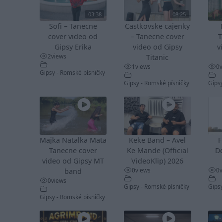
03:38
08:25
Sofi – Tanecne
Castkovske cajenky
cover video od
– Tanecne cover
T
Gipsy Erika
video od Gipsy
v
2
views
Titanic
1
views
0
Gipsy - Romské písničky
Gipsy - Romské písničky
Gips
Majka Natalka Mata
Keke Band – Avel
F
Tanecne cover
Ke Mande (Official
De
video od Gipsy MT
VideoKlip) 2026
0
views
0
band
0
views
Gipsy - Romské písničky
Gips
Gipsy - Romské písničky