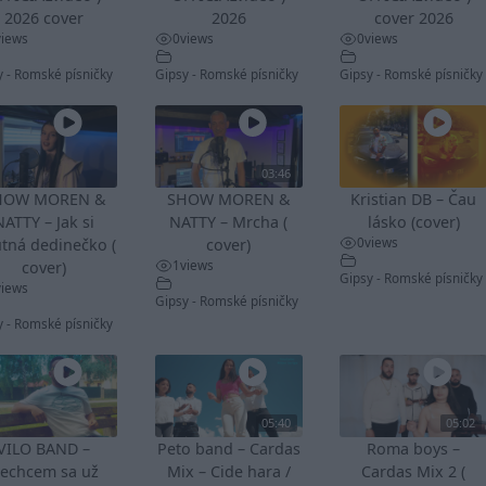
2026 cover
2026
cover 2026
views
0
views
0
views
y - Romské písničky
Gipsy - Romské písničky
Gipsy - Romské písničky
03:46
HOW MOREN &
SHOW MOREN &
Kristian DB – Čau
NATTY – Jak si
NATTY – Mrcha (
lásko (cover)
0
views
tná dedinečko (
cover)
1
views
cover)
Gipsy - Romské písničky
views
Gipsy - Romské písničky
y - Romské písničky
05:40
05:02
VILO BAND –
Peto band – Cardas
Roma boys –
echcem sa už
Mix – Cide hara /
Cardas Mix 2 (