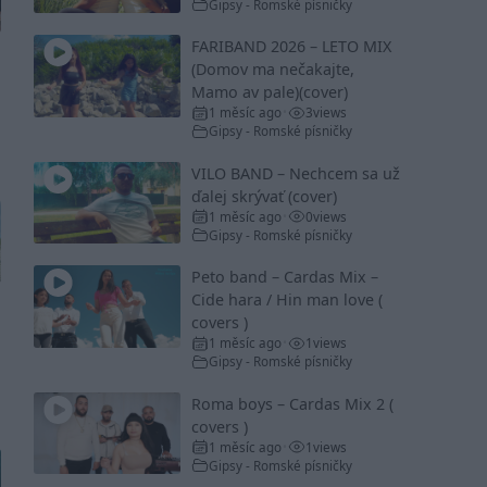
Gipsy - Romské písničky
FARIBAND 2026 – LETO MIX
(Domov ma nečakajte,
Mamo av pale)(cover)
1 měsíc ago
3
views
•
Gipsy - Romské písničky
VILO BAND – Nechcem sa už
ďalej skrývať (cover)
1 měsíc ago
0
views
•
Gipsy - Romské písničky
Peto band – Cardas Mix –
Cide hara / Hin man love (
covers )
1 měsíc ago
1
views
•
Gipsy - Romské písničky
Roma boys – Cardas Mix 2 (
covers )
1 měsíc ago
1
views
•
Gipsy - Romské písničky