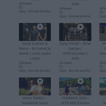
3
views
2026
0
views
1
Gipsy - Romské písničky
Gipsy - Romské písničky
Gips
03:57
David & Janko &
Gipsy Tomaš – Bičav
S
Mario – Ko kamel le
mange (
devles ( cover audio
OFFICIALvideo )
smu
) 2026
2026
0
views
2
views
0
Gipsy - Romské písničky
Gipsy - Romské písničky
Gips
03:04
05:33
Viktor FAMILY –
FARIBAND 2026 –
Spievajme spolu
LETO MIX (Domov
N