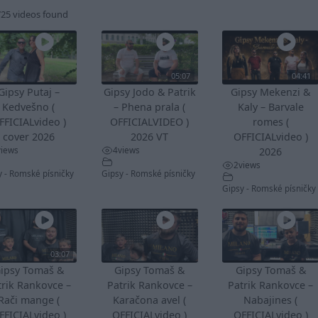
725 videos found
05:07
04:41
Gipsy Putaj –
Gipsy Jodo & Patrik
Gipsy Mekenzi &
Kedvešno (
– Phena prala (
Kaly – Barvale
FFICIALvideo )
OFFICIALVIDEO )
romes (
cover 2026
2026 VT
OFFICIALvideo )
views
4
views
2026
2
views
y - Romské písničky
Gipsy - Romské písničky
Gipsy - Romské písničky
03:07
ipsy Tomaš &
Gipsy Tomaš &
Gipsy Tomaš &
trik Rankovce –
Patrik Rankovce –
Patrik Rankovce –
Rači mange (
Karačona avel (
Nabajines (
FFICIALvideo )
OFFICIALvideo )
OFFICIALvideo )