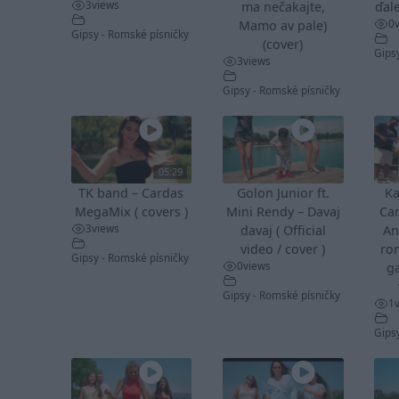
3
views
ma nečakajte,
ďale
0
Mamo av pale)
Gipsy - Romské písničky
(cover)
Gips
3
views
Gipsy - Romské písničky
05:29
TK band – Cardas
Golon Junior ft.
Ka
MegaMix ( covers )
Mini Rendy – Davaj
Ca
3
views
davaj ( Official
An
video / cover )
ro
Gipsy - Romské písničky
0
views
ga
Gipsy - Romské písničky
1
Gips