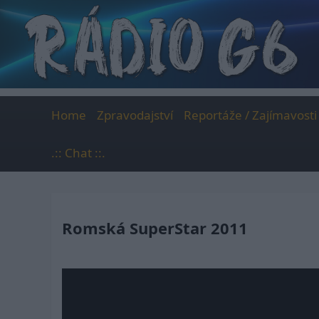
Skip
to
content
Home
Zpravodajství
Reportáže / Zajímavosti
.:: Chat ::.
Romská SuperStar 2011