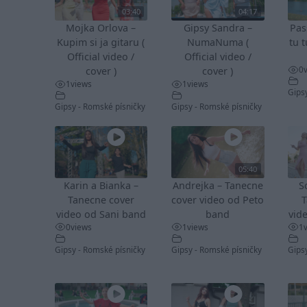
03:40
04:17
Mojka Orlova –
Gipsy Sandra –
Pas
Kupim si ja gitaru (
NumaNuma (
tu t
Official video /
Official video /
0
cover )
cover )
1
views
1
views
Gips
Gipsy - Romské písničky
Gipsy - Romské písničky
05:40
Karin a Bianka –
Andrejka – Tanecne
S
Tanecne cover
cover video od Peto
T
video od Sani band
band
vid
0
views
1
views
1
Gipsy - Romské písničky
Gipsy - Romské písničky
Gips