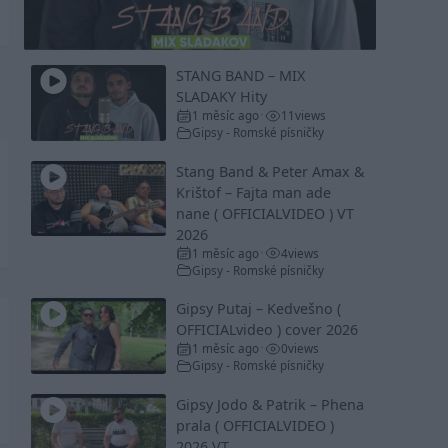
Video
STANG BAND – MIX
SLADAKY Hity
1 měsíc ago
11
views
•
Gipsy - Romské písničky
Stang Band & Peter Amax &
Krištof – Fajta man ade
nane ( OFFICIALVIDEO ) VT
2026
1 měsíc ago
4
views
•
Gipsy - Romské písničky
Gipsy Putaj – Kedvešno (
OFFICIALvideo ) cover 2026
1 měsíc ago
0
views
•
Gipsy - Romské písničky
Gipsy Jodo & Patrik – Phena
prala ( OFFICIALVIDEO )
2026 VT