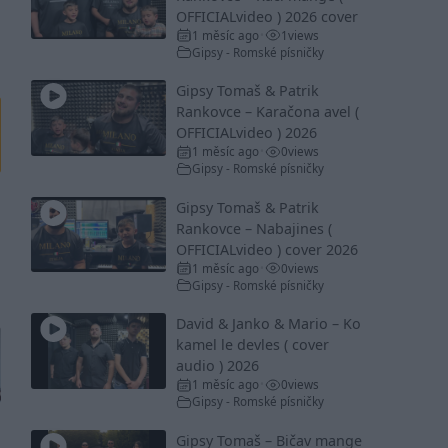
OFFICIALvideo ) 2026 cover
1 měsíc ago
1
views
•
Gipsy - Romské písničky
Gipsy Tomaš & Patrik
Rankovce – Karačona avel (
OFFICIALvideo ) 2026
1 měsíc ago
0
views
•
Gipsy - Romské písničky
Gipsy Tomaš & Patrik
Rankovce – Nabajines (
OFFICIALvideo ) cover 2026
1 měsíc ago
0
views
•
Gipsy - Romské písničky
David & Janko & Mario – Ko
kamel le devles ( cover
audio ) 2026
1 měsíc ago
0
views
•
Gipsy - Romské písničky
Gipsy Tomaš – Bičav mange