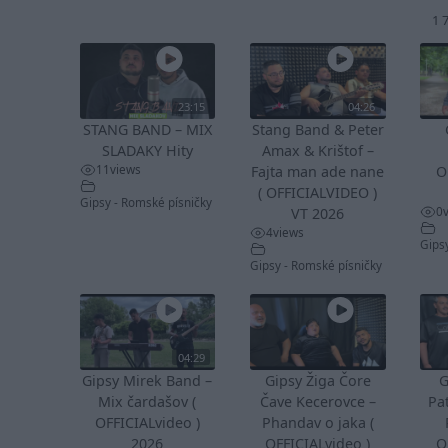
1 
23:15
04:26
STANG BAND – MIX
Stang Band & Peter
SLADAKY Hity
Amax & Krištof –
11
views
Fajta man ade nane
O
( OFFICIALVIDEO )
Gipsy - Romské písničky
0
VT 2026
4
views
Gips
Gipsy - Romské písničky
04:29
Gipsy Mirek Band –
Gipsy Žiga Čore
G
Mix čardašov (
Čave Kecerovce –
Pa
OFFICIALvideo )
Phandav o jaka (
2026
OFFICIALvideo )
O