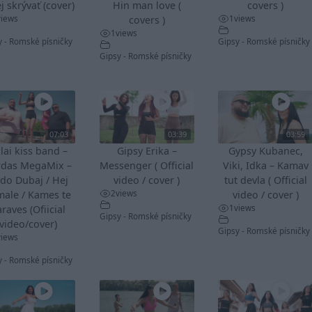
j skrývať (cover)
Hin man love (
covers )
views
1
views
covers )
1
views
y - Romské písničky
Gipsy - Romské písničky
Gipsy - Romské písničky
07:03
03:39
03:59
lai kiss band –
Gipsy Erika –
Gypsy Kubanec,
rdas MegaMix –
Messenger ( Official
Viki, Idka – Kamav
do Dubaj / Hej
video / cover )
tut devla ( Official
2
views
male / Kames te
video / cover )
1
views
raves (Ofiicial
Gipsy - Romské písničky
video/cover)
Gipsy - Romské písničky
views
y - Romské písničky