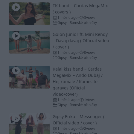
TK band – Cardas MegaMix
( covers )
1 měsíc ago
3
views
•
Gipsy - Romské písničky
Golon Junior ft. Mini Rendy
– Davaj davaj ( Official video
/ cover )
1 měsíc ago
0
views
•
Gipsy - Romské písničky
Kalai kiss band – Cardas
MegaMix – Ando Dubaj /
Hej romale / Kames te
garaves (Ofiicial
video/cover)
1 měsíc ago
1
views
•
Gipsy - Romské písničky
Gipsy Erika – Messenger (
Official video / cover )
1 měsíc ago
2
views
•
Gipsy - Romské písničky