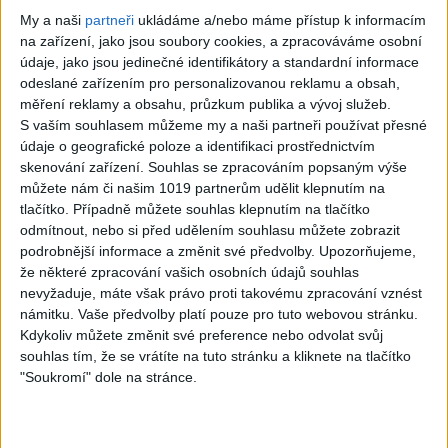
Next:
My a naši
partneři
ukládáme a/nebo máme přístup k informacím
Prieskum: Väčšina Slovákov si myslí že Rómovia
na zařízení, jako jsou soubory cookies, a zpracováváme osobní
údaje, jako jsou jedinečné identifikátory a standardní informace
majú výhody a zneužívajú systém
odeslané zařízením pro personalizovanou reklamu a obsah,
měření reklamy a obsahu, průzkum publika a vývoj služeb.
S vaším souhlasem můžeme my a naši partneři používat přesné
údaje o geografické poloze a identifikaci prostřednictvím
Více příběhů
skenování zařízení. Souhlas se zpracováním popsaným výše
můžete nám či našim 1019 partnerům udělit klepnutím na
tlačítko. Případně můžete souhlas klepnutím na tlačítko
Vzácné amatérské filmy natočené civilisty a
odmítnout, nebo si před udělením souhlasu můžete zobrazit
německými vojáky během okupace Francie
podrobnější informace a změnit své předvolby.
Upozorňujeme,
že některé zpracování vašich osobních údajů souhlas
nevyžaduje, máte však právo proti takovému zpracování vznést
námitku. Vaše předvolby platí pouze pro tuto webovou stránku.
S Babišem se prát nebudu, řekl Pavel. Zúčastní se
Kdykoliv můžete změnit své preference nebo odvolat svůj
večeře lídrů NATO, na pozvání Turecka
souhlas tím, že se vrátíte na tuto stránku a kliknete na tlačítko
"Soukromí" dole na stránce.
Babiš před odletem do Ankary: S Trumpem to
bude zážitek. Macinka poslal Pavlovi ironické