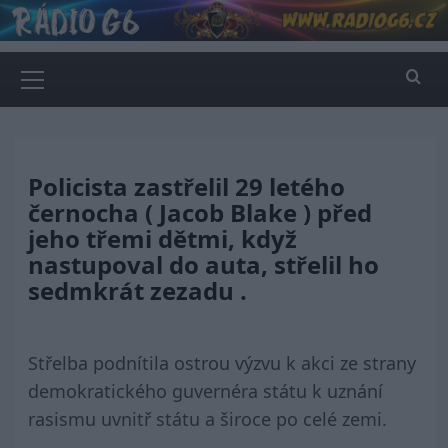
Skip
to
content
Primary
Menu
Policista zastřelil 29 letého
černocha ( Jacob Blake ) před
jeho třemi dětmi, když
nastupoval do auta, střelil ho
sedmkrát zezadu .
Střelba podnítila ostrou výzvu k akci ze strany
demokratického guvernéra státu k uznání
rasismu uvnitř státu a široce po celé zemi.