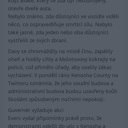
když Blake, který se zdá být neozbrojený,
otevře dveře auta.
Nebylo známo, zda důstojníci ve vozidle viděli
něco, co ospravedlňuje smrtící sílu. Nebylo
také jasné, zda jeden nebo oba důstojníci
vystřelili ze svých zbraní.
Davy se shromáždily na místě činu, zapálily
oheň a hodily cihly a Molotovovy koktejly na
policii, což přimělo úřady, aby uvalily zákaz
vycházení. V pondělí ráno Kenosha County na
Twitteru oznámila, že jeho soudní budova a
administrativní budova budou uzavřeny kvůli
škodám způsobeným nočními nepokoji.
Guvernér vyžaduje akci
Evers vydal připomínky právě proto, že
demonstranti odešli do ulic v Kenosha a