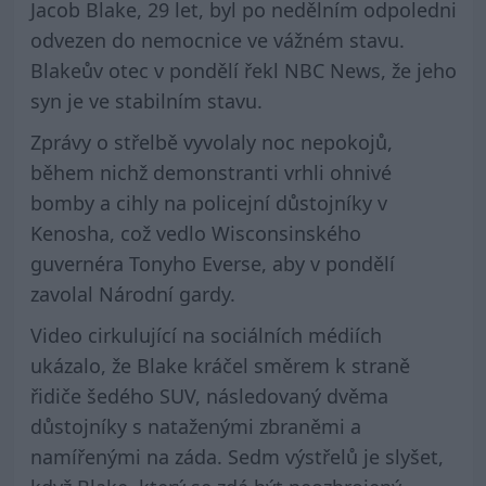
Jacob Blake, 29 let, byl po nedělním odpoledni
odvezen do nemocnice ve vážném stavu.
Blakeův otec v pondělí řekl NBC News, že jeho
syn je ve stabilním stavu.
Zprávy o střelbě vyvolaly noc nepokojů,
během nichž demonstranti vrhli ohnivé
bomby a cihly na policejní důstojníky v
Kenosha, což vedlo Wisconsinského
guvernéra Tonyho Everse, aby v pondělí
zavolal Národní gardy.
Video cirkulující na sociálních médiích
ukázalo, že Blake kráčel směrem k straně
řidiče šedého SUV, následovaný dvěma
důstojníky s nataženými zbraněmi a
namířenými na záda. Sedm výstřelů je slyšet,