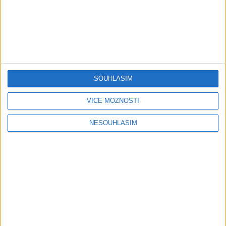
Majka Natalka Mata
Keke Band – Avel Ke
Tanecne cover video od
Mande (Official VideoKlip)
Gipsy MT band
2026
SOUHLASÍM
0
views
0
views
Gipsy - Romské písničky
Gipsy - Romské písničky
VÍCE MOŽNOSTÍ
NESOUHLASÍM
Fronex Band – Devla (
AGRIM BAND – Prezencia (
OFFICIAL VIDEO )
COVER )
0
views
0
views
Gipsy - Romské písničky
Gipsy - Romské písničky