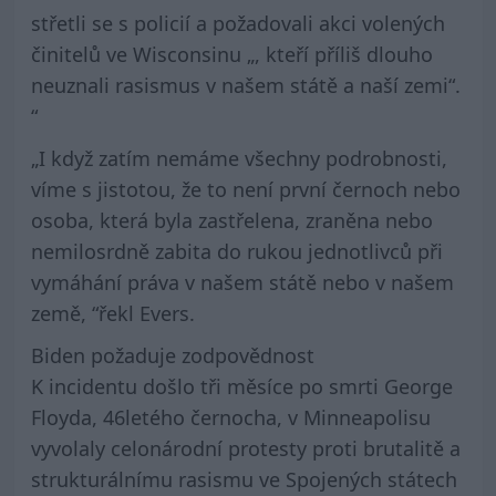
střetli se s policií a požadovali akci volených
činitelů ve Wisconsinu „, kteří příliš dlouho
neuznali rasismus v našem státě a naší zemi“.
“
„I když zatím nemáme všechny podrobnosti,
víme s jistotou, že to není první černoch nebo
osoba, která byla zastřelena, zraněna nebo
nemilosrdně zabita do rukou jednotlivců při
vymáhání práva v našem státě nebo v našem
země, “řekl Evers.
Biden požaduje zodpovědnost
K incidentu došlo tři měsíce po smrti George
Floyda, 46letého černocha, v Minneapolisu
vyvolaly celonárodní protesty proti brutalitě a
strukturálnímu rasismu ve Spojených státech