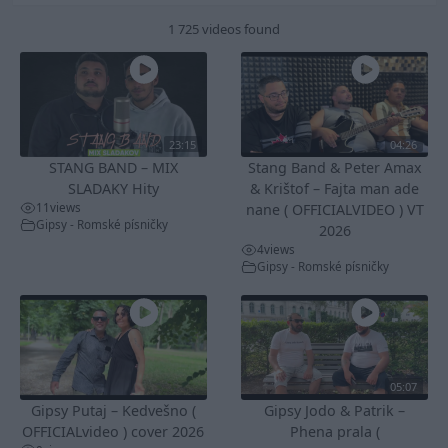
1 725 videos found
23:15
04:26
STANG BAND – MIX
Stang Band & Peter Amax
SLADAKY Hity
& Krištof – Fajta man ade
11
views
nane ( OFFICIALVIDEO ) VT
Gipsy - Romské písničky
2026
4
views
Gipsy - Romské písničky
05:07
Gipsy Putaj – Kedvešno (
Gipsy Jodo & Patrik –
OFFICIALvideo ) cover 2026
Phena prala (