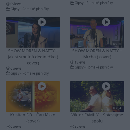
Gipsy - Romské písničky
0
views
Gipsy - Romské písničky
03:46
SHOW MOREN & NATTY –
SHOW MOREN & NATTY –
Jak si smutná dedinečko (
Mrcha ( cover)
1
views
cover)
Gipsy - Romské písničky
0
views
Gipsy - Romské písničky
03:04
Kristian DB – Čau lásko
Viktor FAMILY – Spievajme
(cover)
spolu
0
views
3
views