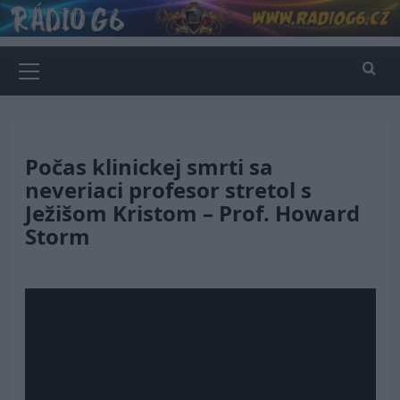
Skip
to
content
Primary
Menu
Počas klinickej smrti sa
neveriaci profesor stretol s
Ježišom Kristom – Prof. Howard
Storm