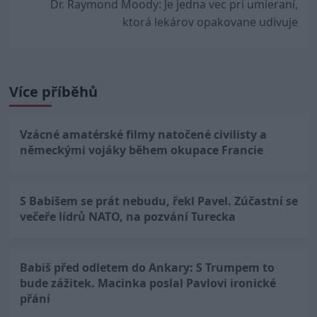
Dr. Raymond Moody: Je jedna vec pri umieraní,
ktorá lekárov opakovane udivuje
Více příběhů
Vzácné amatérské filmy natočené civilisty a
německými vojáky během okupace Francie
S Babišem se prát nebudu, řekl Pavel. Zúčastní se
večeře lídrů NATO, na pozvání Turecka
Babiš před odletem do Ankary: S Trumpem to
bude zážitek. Macinka poslal Pavlovi ironické
přání