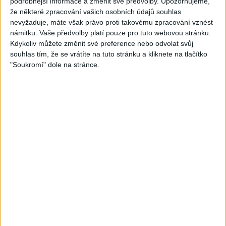
podrobnější informace a změnit své předvolby.
Upozorňujeme,
že některé zpracování vašich osobních údajů souhlas
nevyžaduje, máte však právo proti takovému zpracování vznést
námitku. Vaše předvolby platí pouze pro tuto webovou stránku.
Kdykoliv můžete změnit své preference nebo odvolat svůj
souhlas tím, že se vrátíte na tuto stránku a kliknete na tlačítko
05:29
"Soukromí" dole na stránce.
TK band – Cardas MegaMix
Golon Junior ft. Mini Rendy
( covers )
– Davaj davaj ( Official
3
views
video / cover )
Gipsy - Romské písničky
0
views
Gipsy - Romské písničky
07:03
03:39
Kalai kiss band – Cardas
Gipsy Erika – Messenger (
MegaMix – Ando Dubaj /
Official video / cover )
2
views
Hej romale / Kames te
Gipsy - Romské písničky
garaves (Ofiicial