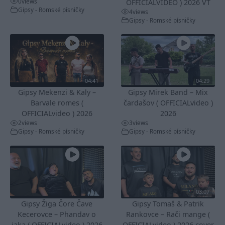
0
views
OFFICIALVIDEO ) 2026 VT
Gipsy - Romské písničky
4
views
Gipsy - Romské písničky
04:41
04:29
Gipsy Mekenzi & Kaly –
Gipsy Mirek Band – Mix
Barvale romes (
čardašov ( OFFICIALvideo )
OFFICIALvideo ) 2026
2026
2
views
3
views
Gipsy - Romské písničky
Gipsy - Romské písničky
03:07
Gipsy Žiga Čore Čave
Gipsy Tomaš & Patrik
Kecerovce – Phandav o
Rankovce – Rači mange (
jaka ( OFFICIALvideo ) 2026
OFFICIALvideo ) 2026 cover