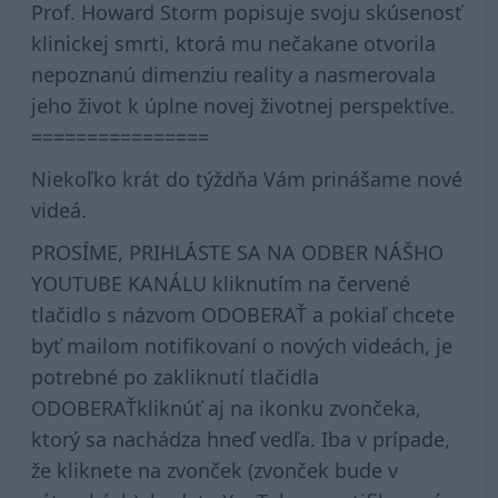
Prof. Howard Storm popisuje svoju skúsenosť
klinickej smrti, ktorá mu nečakane otvorila
nepoznanú dimenziu reality a nasmerovala
jeho život k úplne novej životnej perspektíve.
================
Niekoľko krát do týždňa Vám prinášame nové
videá.
PROSÍME, PRIHLÁSTE SA NA ODBER NÁŠHO
YOUTUBE KANÁLU kliknutím na červené
tlačidlo s názvom ODOBERAŤ a pokiaľ chcete
byť mailom notifikovaní o nových videách, je
potrebné po zakliknutí tlačidla
ODOBERAŤkliknúť aj na ikonku zvončeka,
ktorý sa nachádza hneď vedľa. Iba v prípade,
že kliknete na zvonček (zvonček bude v