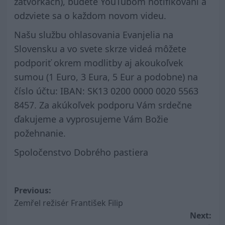
zátvorkách), budete YouTubom notifikovaní a
odzviete sa o každom novom videu.
Našu službu ohlasovania Evanjelia na
Slovensku a vo svete skrze videá môžete
podporiť okrem modlitby aj akoukoľvek
sumou (1 Euro, 3 Eura, 5 Eur a podobne) na
číslo účtu: IBAN: SK13 0200 0000 0020 5563
8457. Za akúkoľvek podporu Vám srdečne
ďakujeme a vyprosujeme Vám Božie
požehnanie.
Spoločenstvo Dobrého pastiera
Post
Previous:
Zemřel režisér František Filip
navigation
Next: