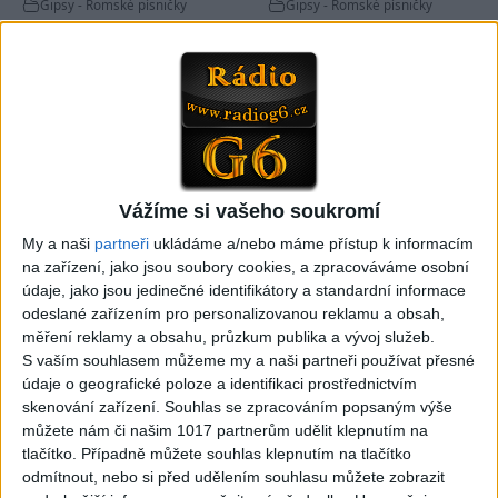
Gipsy - Romské písničky
Gipsy - Romské písničky
05:33
FARIBAND 2026 – LETO MIX
VILO BAND – Nechcem sa
(Domov ma nečakajte,
už ďalej skrývať (cover)
0
views
Vážíme si vašeho soukromí
Mamo av pale)(cover)
Gipsy - Romské písničky
3
views
My a naši
partneři
ukládáme a/nebo máme přístup k informacím
Gipsy - Romské písničky
na zařízení, jako jsou soubory cookies, a zpracováváme osobní
údaje, jako jsou jedinečné identifikátory a standardní informace
odeslané zařízením pro personalizovanou reklamu a obsah,
měření reklamy a obsahu, průzkum publika a vývoj služeb.
S vaším souhlasem můžeme my a naši partneři používat přesné
údaje o geografické poloze a identifikaci prostřednictvím
05:40
05:02
skenování zařízení. Souhlas se zpracováním popsaným výše
Peto band – Cardas Mix –
Roma boys – Cardas Mix 2 (
můžete nám či našim 1017 partnerům udělit klepnutím na
Cide hara / Hin man love (
covers )
tlačítko. Případně můžete souhlas klepnutím na tlačítko
1
views
covers )
Gipsy - Romské písničky
odmítnout, nebo si před udělením souhlasu můžete zobrazit
1
views
Gipsy - Romské písničky