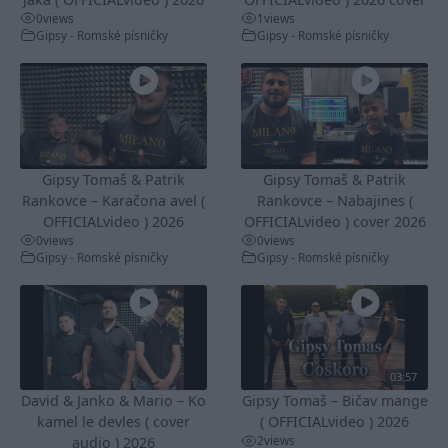
0
views
1
views
Gipsy - Romské písničky
Gipsy - Romské písničky
Gipsy Tomaš & Patrik
Gipsy Tomaš & Patrik
Rankovce – Karačona avel (
Rankovce – Nabajines (
OFFICIALvideo ) 2026
OFFICIALvideo ) cover 2026
0
views
0
views
Gipsy - Romské písničky
Gipsy - Romské písničky
03:57
David & Janko & Mario – Ko
Gipsy Tomaš – Bičav mange
kamel le devles ( cover
( OFFICIALvideo ) 2026
2
views
audio ) 2026