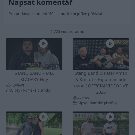
Napsat komentář
Pro přidávání komentářů se musíte nejdříve
přihlásit
.
1 725 videos found
23:15
04:26
STANG BAND – MIX
Stang Band & Peter Amax
SLADAKY Hity
& Krištof – Fajta man ade
12
views
nane ( OFFICIALVIDEO ) VT
Gipsy - Romské písničky
2026
4
views
Gipsy - Romské písničky