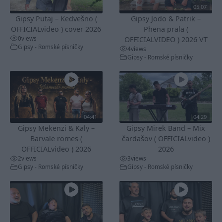
05:07
Gipsy Putaj – Kedvešno (
Gipsy Jodo & Patrik –
OFFICIALvideo ) cover 2026
Phena prala (
0
views
OFFICIALVIDEO ) 2026 VT
Gipsy - Romské písničky
4
views
Gipsy - Romské písničky
04:41
04:29
Gipsy Mekenzi & Kaly –
Gipsy Mirek Band – Mix
Barvale romes (
čardašov ( OFFICIALvideo )
OFFICIALvideo ) 2026
2026
2
views
3
views
Gipsy - Romské písničky
Gipsy - Romské písničky