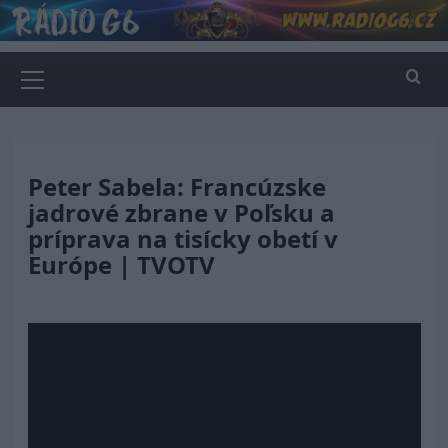
Skip
to
content
Primary
Menu
Peter Sabela: Francúzske
jadrové zbrane v Poľsku a
príprava na tisícky obetí v
Európe | TVOTV