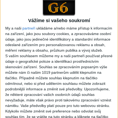
Cide hara / Hin man love (
covers )
1
views
covers )
Gipsy - Romské písničky
1
views
Gipsy - Romské písničky
Vážíme si vašeho soukromí
My a naši
partneři
ukládáme a/nebo máme přístup k informacím
na zařízení, jako jsou soubory cookies, a zpracováváme osobní
údaje, jako jsou jedinečné identifikátory a standardní informace
odeslané zařízením pro personalizovanou reklamu a obsah,
měření reklamy a obsahu, průzkum publika a vývoj služeb.
05:29
S vaším souhlasem můžeme my a naši partneři používat přesné
TK band – Cardas MegaMix
Golon Junior ft. Mini Rendy
údaje o geografické poloze a identifikaci prostřednictvím
( covers )
– Davaj davaj ( Official
skenování zařízení. Souhlas se zpracováním popsaným výše
3
views
video / cover )
Gipsy - Romské písničky
můžete nám či našim 1019 partnerům udělit klepnutím na
0
views
Gipsy - Romské písničky
tlačítko. Případně můžete souhlas klepnutím na tlačítko
odmítnout, nebo si před udělením souhlasu můžete zobrazit
podrobnější informace a změnit své předvolby.
Upozorňujeme,
že některé zpracování vašich osobních údajů souhlas
nevyžaduje, máte však právo proti takovému zpracování vznést
námitku. Vaše předvolby platí pouze pro tuto webovou stránku.
07:03
03:39
Kdykoliv můžete změnit své preference nebo odvolat svůj
Kalai kiss band – Cardas
Gipsy Erika – Messenger (
souhlas tím, že se vrátíte na tuto stránku a kliknete na tlačítko