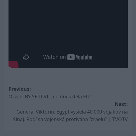
Post
Previous:
Orwell BY SE DIVIL, co dnes dělá EU!
navigation
Next:
Generál Viktorín: Egypt vysiela 40 000 vojakov na
Sinaj. Rodí sa vojenská protiváha Izraelu? | TVOTV