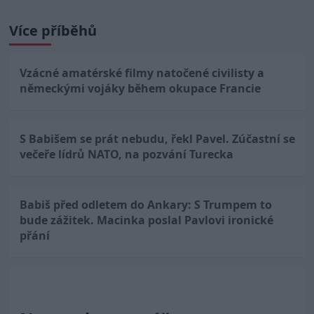
Více příběhů
Vzácné amatérské filmy natočené civilisty a
německými vojáky během okupace Francie
S Babišem se prát nebudu, řekl Pavel. Zúčastní se
večeře lídrů NATO, na pozvání Turecka
Babiš před odletem do Ankary: S Trumpem to
bude zážitek. Macinka poslal Pavlovi ironické
přání