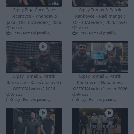
03:07
Gipsy Žiga Čore Čave
Gipsy Tomaš & Patrik
Kecerovce – Phandav o
Rankovce – Rači mange (
jaka ( OFFICIALvideo ) 2026
OFFICIALvideo ) 2026 cover
0
views
1
views
Gipsy - Romské písničky
Gipsy - Romské písničky
Gipsy Tomaš & Patrik
Gipsy Tomaš & Patrik
Rankovce – Karačona avel (
Rankovce – Nabajines (
OFFICIALvideo ) 2026
OFFICIALvideo ) cover 2026
0
views
0
views
Gipsy - Romské písničky
Gipsy - Romské písničky