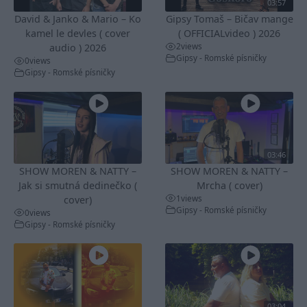
03:57
David & Janko & Mario – Ko
Gipsy Tomaš – Bičav mange
kamel le devles ( cover
( OFFICIALvideo ) 2026
2
views
audio ) 2026
Gipsy - Romské písničky
0
views
Gipsy - Romské písničky
03:46
SHOW MOREN & NATTY –
SHOW MOREN & NATTY –
Jak si smutná dedinečko (
Mrcha ( cover)
1
views
cover)
Gipsy - Romské písničky
0
views
Gipsy - Romské písničky
03:04