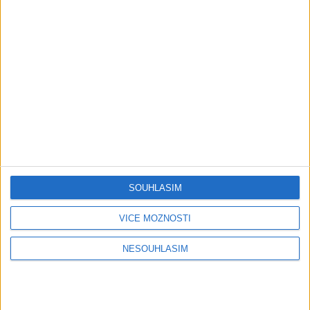
Krištof – Fajta man ade nane (
OFFICIALVIDEO ) VT 2026
1 měsíc ago
4
views
•
Gipsy - Romské písničky
Gipsy Putaj – Kedvešno (
OFFICIALvideo ) cover 2026
1 měsíc ago
0
views
•
Gipsy - Romské písničky
Gipsy Jodo & Patrik – Phena prala (
OFFICIALVIDEO ) 2026 VT
1 měsíc ago
4
views
•
SOUHLASÍM
Gipsy - Romské písničky
VÍCE MOŽNOSTÍ
Gipsy Mekenzi & Kaly – Barvale
romes ( OFFICIALvideo ) 2026
NESOUHLASÍM
1 měsíc ago
2
views
•
Gipsy - Romské písničky