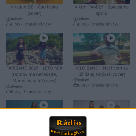
Kristian DB – Čau lásko
Viktor FAMILY – Spievajme
(cover)
spolu
0
views
3
views
Gipsy - Romské písničky
Gipsy - Romské písničky
05:33
FARIBAND 2026 – LETO MIX
VILO BAND – Nechcem sa
(Domov ma nečakajte,
už ďalej skrývať (cover)
0
views
Mamo av pale)(cover)
Gipsy - Romské písničky
3
views
Gipsy - Romské písničky
05:40
05:02
Peto band – Cardas Mix –
Roma boys – Cardas Mix 2 (