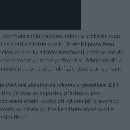
dál odmítala spolupracovat, odmítla prokázat svou
se snažila z místa odejít. Strážníci proto ženu
dělení policie ke zjištění totožnosti, ještě ve vozidle
em sebe kopat ve snaze poškodit služební vozidlo a
směrován do protialkoholní záchytné stanice, kam
a dechové zkoušce na alkohol s výsledkem 2,61
s tím, že žena se dopustila přestupku proti
ostavení úřední osoby při výkonu její pravomoci.
vodní oddělení policie ke zjištění totožnosti a
zním řízení.