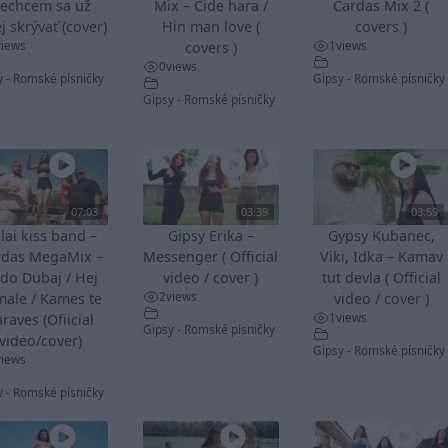
echcem sa už
Mix – Cide hara /
Cardas Mix 2 (
j skrývať (cover)
Hin man love (
covers )
views
1
views
covers )
0
views
y - Romské písničky
Gipsy - Romské písničky
Gipsy - Romské písničky
07:03
03:39
03:59
lai kiss band –
Gipsy Erika –
Gypsy Kubanec,
rdas MegaMix –
Messenger ( Official
Viki, Idka – Kamav
do Dubaj / Hej
video / cover )
tut devla ( Official
2
views
male / Kames te
video / cover )
1
views
raves (Ofiicial
Gipsy - Romské písničky
video/cover)
Gipsy - Romské písničky
views
y - Romské písničky