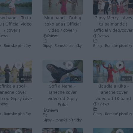
siv band – Tu tu
Mini band – Dubaj
Gipsy Merry – Aves
u ( Official video
cokolada ( Official
tu palmande (
/ cover )
video / cover )
Official video/cover
views
0
views
0
views
y - Romské písničky
Gipsy - Romské písničky
Gipsy - Romské písničky
06:05
03:58
05:27
ofinka a spol -
Sofi a Nana –
Klaudia a Kika –
anecne cover
Tanecne cover
Tanecne cover
eo od Gipsy čáve
video od Gipsy
video od TK band
views
1
views
Erika
2
views
y - Romské písničky
Gipsy - Romské písničky
Gipsy - Romské písničky