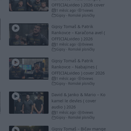
OFFICIALvideo ) 2026 cover
1 měsíc ago
1
views
•
Gipsy - Romské písničky
Gipsy Tomaš & Patrik
Rankovce – Karačona avel (
OFFICIALvideo ) 2026
1 měsíc ago
0
views
•
Gipsy - Romské písničky
Gipsy Tomaš & Patrik
Rankovce – Nabajines (
OFFICIALvideo ) cover 2026
1 měsíc ago
0
views
•
Gipsy - Romské písničky
David & Janko & Mario – Ko
kamel le devles ( cover
audio ) 2026
1 měsíc ago
0
views
•
Gipsy - Romské písničky
Gipsy Tomaš – Bičav mange