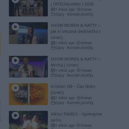
( OFFICIALvideo ) 2026
1 měsíc ago
2
views
•
Gipsy - Romské písničky
SHOW MOREN & NATTY –
Jak si smutná dedinečko (
cover)
1 měsíc ago
0
views
•
Gipsy - Romské písničky
SHOW MOREN & NATTY –
Mrcha ( cover)
1 měsíc ago
1
views
•
Gipsy - Romské písničky
Kristian DB – Čau lásko
(cover)
1 měsíc ago
0
views
•
Gipsy - Romské písničky
Viktor FAMILY – Spievajme
spolu
1 měsíc ago
3
views
•