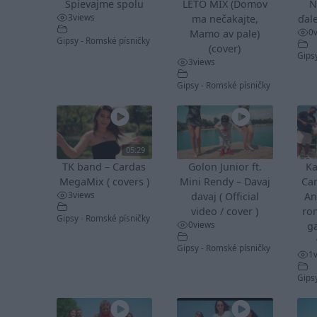
Spievajme spolu
LETO MIX (Domov
N
3
views
ma nečakajte,
ďale
0
Mamo av pale)
Gipsy - Romské písničky
(cover)
Gips
3
views
Gipsy - Romské písničky
05:29
TK band – Cardas
Golon Junior ft.
Ka
MegaMix ( covers )
Mini Rendy – Davaj
Ca
3
views
davaj ( Official
An
video / cover )
ro
Gipsy - Romské písničky
0
views
ga
Gipsy - Romské písničky
1
Gips