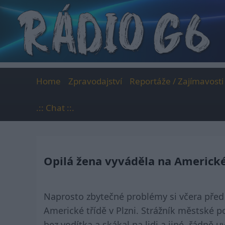
Skip
to
content
Home
Zpravodajství
Reportáže / Zajímavosti
.:: Chat ::.
Opilá žena vyváděla na Americké
Naprosto zbytečné problémy si včera pře
Americké třídě v Plzni. Strážník městské po
bez vodítka a skákal na lidi a jiné, řádně 