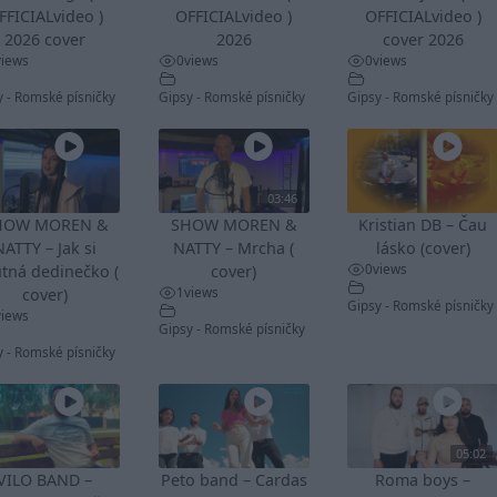
FFICIALvideo )
OFFICIALvideo )
OFFICIALvideo )
2026 cover
2026
cover 2026
views
0
views
0
views
y - Romské písničky
Gipsy - Romské písničky
Gipsy - Romské písničky
03:46
HOW MOREN &
SHOW MOREN &
Kristian DB – Čau
NATTY – Jak si
NATTY – Mrcha (
lásko (cover)
0
views
tná dedinečko (
cover)
1
views
cover)
Gipsy - Romské písničky
views
Gipsy - Romské písničky
y - Romské písničky
05:02
VILO BAND –
Peto band – Cardas
Roma boys –