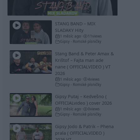
Video
STANG BAND – MIX
SLADAKY Hity
1 měsíc ago
11
views
•
Gipsy - Romské písničky
Stang Band & Peter Amax &
Krištof – Fajta man ade
nane ( OFFICIALVIDEO ) VT
2026
1 měsíc ago
4
views
•
Gipsy - Romské písničky
Gipsy Putaj – Kedvešno (
OFFICIALvideo ) cover 2026
1 měsíc ago
0
views
•
Gipsy - Romské písničky
Gipsy Jodo & Patrik – Phena
prala ( OFFICIALVIDEO )
2026 VT