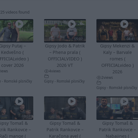
725 videos found
05:07
04:41
Gipsy Putaj –
Gipsy Jodo & Patrik
Gipsy Mekenzi &
Kedvešno (
– Phena prala (
Kaly – Barvale
FFICIALvideo )
OFFICIALVIDEO )
romes (
cover 2026
2026 VT
OFFICIALvideo )
views
4
views
2026
2
views
y - Romské písničky
Gipsy - Romské písničky
Gipsy - Romské písničky
03:07
ipsy Tomaš &
Gipsy Tomaš &
Gipsy Tomaš &
trik Rankovce –
Patrik Rankovce –
Patrik Rankovce –
Rači mange (
Karačona avel (
Nabajines (