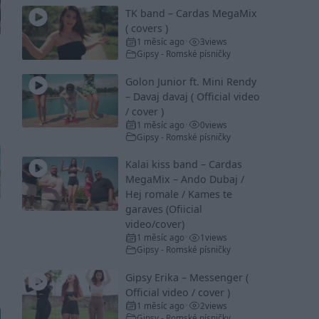
TK band – Cardas MegaMix
( covers )
1 měsíc ago
3
views
•
Gipsy - Romské písničky
Golon Junior ft. Mini Rendy
– Davaj davaj ( Official video
/ cover )
1 měsíc ago
0
views
•
Gipsy - Romské písničky
Kalai kiss band – Cardas
MegaMix – Ando Dubaj /
Hej romale / Kames te
garaves (Ofiicial
video/cover)
1 měsíc ago
1
views
•
Gipsy - Romské písničky
Gipsy Erika – Messenger (
Official video / cover )
1 měsíc ago
2
views
•
Gipsy - Romské písničky