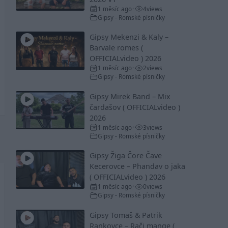
1 měsíc ago
4
views
•
Gipsy - Romské písničky
Gipsy Mekenzi & Kaly –
Barvale romes (
OFFICIALvideo ) 2026
1 měsíc ago
2
views
•
Gipsy - Romské písničky
Gipsy Mirek Band – Mix
čardašov ( OFFICIALvideo )
2026
1 měsíc ago
3
views
•
Gipsy - Romské písničky
Gipsy Žiga Čore Čave
Kecerovce – Phandav o jaka
( OFFICIALvideo ) 2026
1 měsíc ago
0
views
•
Gipsy - Romské písničky
Gipsy Tomaš & Patrik
Rankovce – Rači mange (