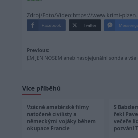
Zdroj/Foto/Video:https://www.krimi-plzen.
Facebook
Twitter
Messeng
Post
Previous:
JÍM JEN NOSEM aneb nasojejunální sonda a vše 
navigation
Více příběhů
Vzácné amatérské filmy
S Babiše
natočené civilisty a
řekl Pave
německými vojáky během
večeře lí
okupace Francie
pozvání 