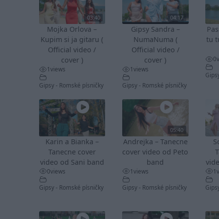
03:40
04:17
Mojka Orlova –
Gipsy Sandra –
Pas
Kupim si ja gitaru (
NumaNuma (
tu t
Official video /
Official video /
0
cover )
cover )
1
views
1
views
Gips
Gipsy - Romské písničky
Gipsy - Romské písničky
05:40
Karin a Bianka –
Andrejka – Tanecne
S
Tanecne cover
cover video od Peto
T
video od Sani band
band
vid
0
views
1
views
1
Gipsy - Romské písničky
Gipsy - Romské písničky
Gips