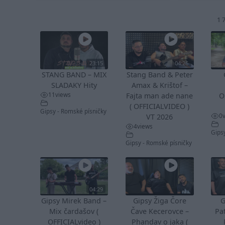
1 
23:15
04:26
STANG BAND – MIX
Stang Band & Peter
SLADAKY Hity
Amax & Krištof –
11
views
Fajta man ade nane
O
( OFFICIALVIDEO )
Gipsy - Romské písničky
0
VT 2026
4
views
Gips
Gipsy - Romské písničky
04:29
Gipsy Mirek Band –
Gipsy Žiga Čore
G
Mix čardašov (
Čave Kecerovce –
Pa
OFFICIALvideo )
Phandav o jaka (