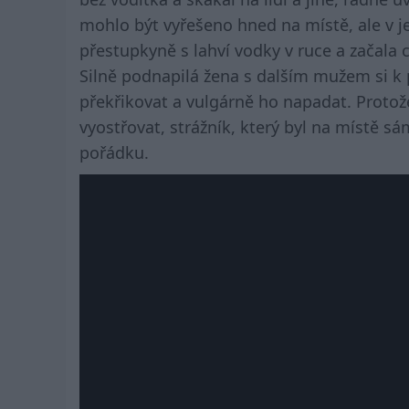
mohlo být vyřešeno hned na místě, ale v j
přestupkyně s lahví vodky v ruce a začala 
Silně podnapilá žena s dalším mužem si k p
překřikovat a vulgárně ho napadat. Protože
vyostřovat, strážník, který byl na místě sám
pořádku.