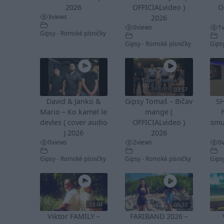
2026
OFFICIALvideo )
O
3
views
2026
0
views
1
Gipsy - Romské písničky
Gipsy - Romské písničky
Gips
03:57
David & Janko &
Gipsy Tomaš – Bičav
S
Mario – Ko kamel le
mange (
devles ( cover audio
OFFICIALvideo )
smu
) 2026
2026
0
views
2
views
0
Gipsy - Romské písničky
Gipsy - Romské písničky
Gips
03:04
05:33
Viktor FAMILY –
FARIBAND 2026 –