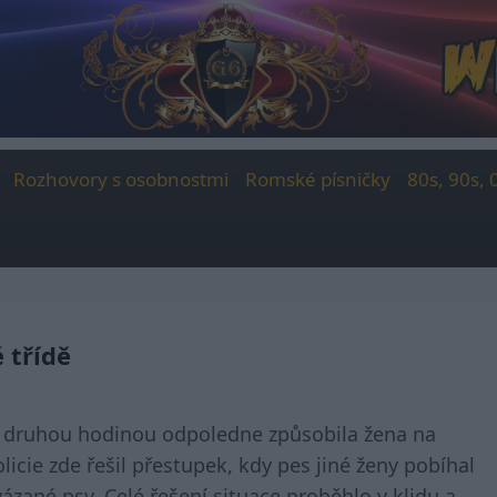
Rozhovory s osobnostmi
Romské písničky
80s, 90s, 
 třídě
d druhou hodinou odpoledne způsobila žena na
licie zde řešil přestupek, kdy pes jiné ženy pobíhal
uvázané psy. Celé řešení situace proběhlo v klidu a