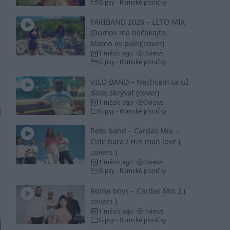
Gipsy - Romské písničky
FARIBAND 2026 – LETO MIX
(Domov ma nečakajte,
Mamo av pale)(cover)
1 měsíc ago
3
views
•
Gipsy - Romské písničky
VILO BAND – Nechcem sa už
ďalej skrývať (cover)
1 měsíc ago
0
views
•
Gipsy - Romské písničky
Peto band – Cardas Mix –
Cide hara / Hin man love (
covers )
1 měsíc ago
0
views
•
Gipsy - Romské písničky
Roma boys – Cardas Mix 2 (
covers )
1 měsíc ago
1
views
•
Gipsy - Romské písničky