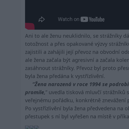
Ani to ale ženu neuklidnilo, se strážníky 
totožnost a přes opakované výzvy strážníků 
zajistili a zahájili její převoz na obvodní od
ale žena začala být agresivní a začala kol
zasáhnout strážníky. Převoz byl proto pře
byla žena předána k vystřízlivění.
“Žena narozená v roce 1994 se podrobil
promile,
” uvedla tisková mluvčí strážníků 
veřejnému pořádku, konkrétně znevážení p
Po vystřízlivění byla žena předvedena na ob
přestupek s ní byl vyřešen na místě v příka