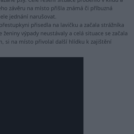
eho závěru na místo přišla známá či příbuzná
cele jednání narušovat.
řestupkyni přisedla na lavičku a začala strážníka
 ženiny výpady neustávaly a celá situace se začala
, si na místo přivolal další hlídku k zajištění