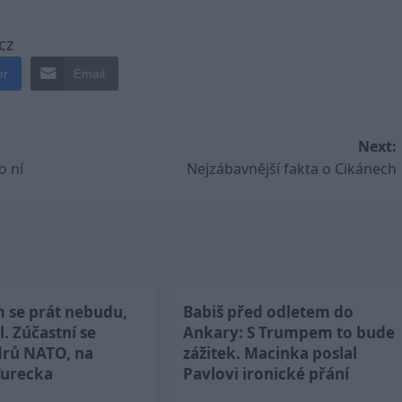
cz
er
Email
Next:
o ní
Nejzábavnější fakta o Cikánech
m se prát nebudu,
Babiš před odletem do
l. Zúčastní se
Ankary: S Trumpem to bude
drů NATO, na
zážitek. Macinka poslal
Turecka
Pavlovi ironické přání