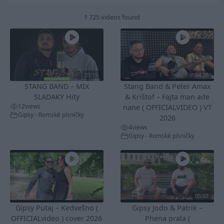
1 725 videos found
23:15
04:26
STANG BAND – MIX
Stang Band & Peter Amax
SLADAKY Hity
& Krištof – Fajta man ade
12
views
nane ( OFFICIALVIDEO ) VT
Gipsy - Romské písničky
2026
4
views
Gipsy - Romské písničky
05:07
Gipsy Putaj – Kedvešno (
Gipsy Jodo & Patrik –
OFFICIALvideo ) cover 2026
Phena prala (