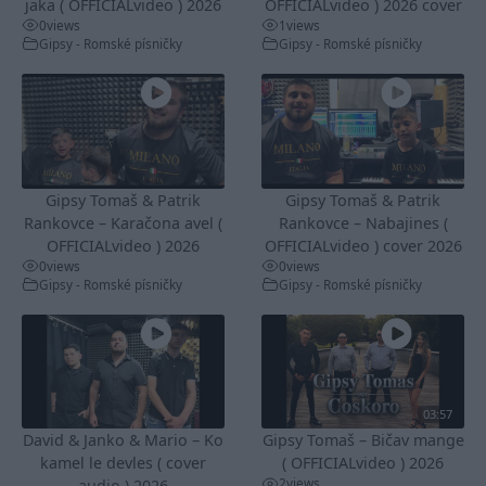
jaka ( OFFICIALvideo ) 2026
OFFICIALvideo ) 2026 cover
0
views
1
views
Gipsy - Romské písničky
Gipsy - Romské písničky
Gipsy Tomaš & Patrik
Gipsy Tomaš & Patrik
Rankovce – Karačona avel (
Rankovce – Nabajines (
OFFICIALvideo ) 2026
OFFICIALvideo ) cover 2026
0
views
0
views
Gipsy - Romské písničky
Gipsy - Romské písničky
03:57
David & Janko & Mario – Ko
Gipsy Tomaš – Bičav mange
kamel le devles ( cover
( OFFICIALvideo ) 2026
2
views
audio ) 2026