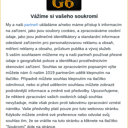
Gipsy - Romské písničky
Vážíme si vašeho soukromí
My a naši
partneři
ukládáme a/nebo máme přístup k informacím
na zařízení, jako jsou soubory cookies, a zpracováváme osobní
05:29
02:33
údaje, jako jsou jedinečné identifikátory a standardní informace
TK band – Cardas MegaMix
Golon Junior ft. Mini Rendy
odeslané zařízením pro personalizovanou reklamu a obsah,
( covers )
– Davaj davaj ( Official
měření reklamy a obsahu, průzkum publika a vývoj služeb.
3
views
video / cover )
S vaším souhlasem můžeme my a naši partneři používat přesné
Gipsy - Romské písničky
1
views
údaje o geografické poloze a identifikaci prostřednictvím
Gipsy - Romské písničky
skenování zařízení. Souhlas se zpracováním popsaným výše
můžete nám či našim 1019 partnerům udělit klepnutím na
tlačítko. Případně můžete souhlas klepnutím na tlačítko
odmítnout, nebo si před udělením souhlasu můžete zobrazit
podrobnější informace a změnit své předvolby.
Upozorňujeme,
že některé zpracování vašich osobních údajů souhlas
07:03
03:39
nevyžaduje, máte však právo proti takovému zpracování vznést
Kalai kiss band – Cardas
Gipsy Erika – Messenger (
námitku. Vaše předvolby platí pouze pro tuto webovou stránku.
MegaMix – Ando Dubaj /
Official video / cover )
Kdykoliv můžete změnit své preference nebo odvolat svůj
3
views
Hej romale / Kames te
souhlas tím, že se vrátíte na tuto stránku a kliknete na tlačítko
Gipsy - Romské písničky
garaves (Ofiicial
"Soukromí" dole na stránce.