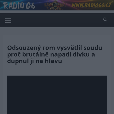
Skip
to
content
Primary
Menu
Odsouzený rom vysvětlil soudu
proč brutálně napadl dívku a
dupnul ji na hlavu