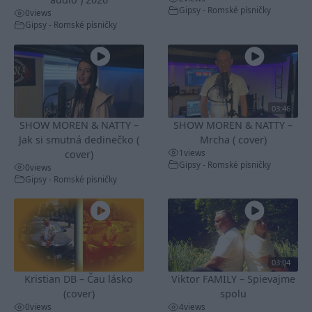
Gipsy - Romské písničky
0
views
Gipsy - Romské písničky
03:46
SHOW MOREN & NATTY –
SHOW MOREN & NATTY –
Jak si smutná dedinečko (
Mrcha ( cover)
1
views
cover)
Gipsy - Romské písničky
0
views
Gipsy - Romské písničky
03:04
Kristian DB – Čau lásko
Viktor FAMILY – Spievajme
(cover)
spolu
0
views
4
views