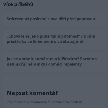
Více příběhů
Srdcervoucí poslední slova dětí před popravou…
„Chováte se jako pubertální pitomec!“ ? Drsná
přestřelka ve Sněmovně o střetu zájmů!
Jak se ubránit komárům a klíšťatům? Pozor na
nefunkční náramky i domácí repelenty
Napsat komentář
Pro přidávání komentářů se musíte nejdříve
přihlásit
.