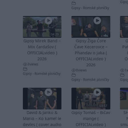
Gips
Gipsy - Romské písničky
04:29
Gipsy Mirek Band –
Gipsy Žiga Čore
G
Mix čardašov (
Čave Kecerovce –
Pa
OFFICIALvideo )
Phandav o jaka (
2026
OFFICIALvideo )
O
3
views
2026
0
views
1
Gipsy - Romské písničky
Gipsy - Romské písničky
Gips
03:57
David & Janko &
Gipsy Tomaš – Bičav
S
Mario – Ko kamel le
mange (
devles ( cover audio
OFFICIALvideo )
smu