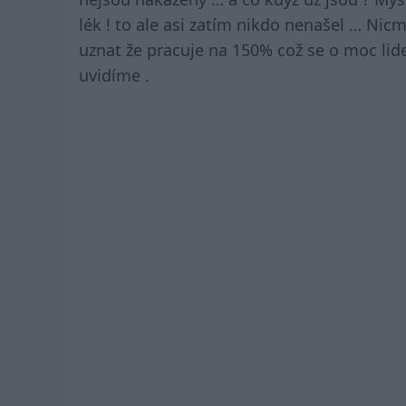
lék ! to ale asi zatím nikdo nenašel … N
uznat že pracuje na 150% což se o moc lide
uvidíme .