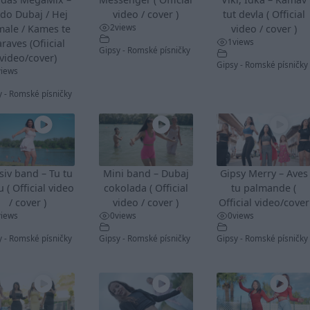
do Dubaj / Hej
video / cover )
tut devla ( Official
2
views
male / Kames te
video / cover )
1
views
raves (Ofiicial
Gipsy - Romské písničky
video/cover)
Gipsy - Romské písničky
views
y - Romské písničky
siv band – Tu tu
Mini band – Dubaj
Gipsy Merry – Aves
u ( Official video
cokolada ( Official
tu palmande (
/ cover )
video / cover )
Official video/cover
views
0
views
0
views
y - Romské písničky
Gipsy - Romské písničky
Gipsy - Romské písničky