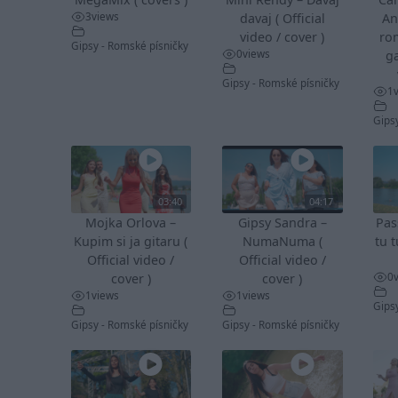
3
views
davaj ( Official
An
video / cover )
ro
Gipsy - Romské písničky
0
views
ga
Gipsy - Romské písničky
1
Gips
03:40
04:17
Mojka Orlova –
Gipsy Sandra –
Pas
Kupim si ja gitaru (
NumaNuma (
tu t
Official video /
Official video /
0
cover )
cover )
1
views
1
views
Gips
Gipsy - Romské písničky
Gipsy - Romské písničky