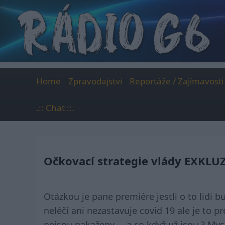
Skip
to
content
Home
Zpravodajství
Reportáže / Zajímavosti
.:: Chat ::.
Očkovací strategie vlády EXKLUZ
Otázkou je pane premiére jestli o to lidi 
neléčí ani nezastavuje covid 19 ale je to pr
nejsou nakaženy … a co když už jsou ? Mysl