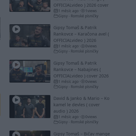
OFFICIALvideo ) 2026 cover
1 měsíc ago
1
views
•
Gipsy - Romské písničky
Gipsy Tomaš & Patrik
Rankovce – Karačona avel (
OFFICIALvideo ) 2026
1 měsíc ago
0
views
•
Gipsy - Romské písničky
Gipsy Tomaš & Patrik
Rankovce – Nabajines (
OFFICIALvideo ) cover 2026
1 měsíc ago
0
views
•
Gipsy - Romské písničky
David & Janko & Mario – Ko
kamel le devles ( cover
audio ) 2026
1 měsíc ago
0
views
•
Gipsy - Romské písničky
Gipsy Tomaš – Bičav mange