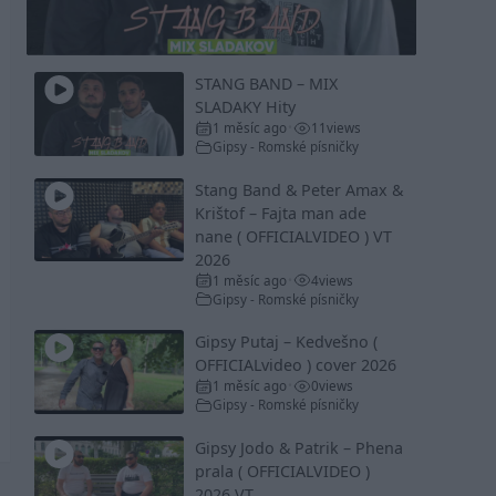
Video
STANG BAND – MIX
SLADAKY Hity
1 měsíc ago
11
views
•
Gipsy - Romské písničky
Stang Band & Peter Amax &
Krištof – Fajta man ade
nane ( OFFICIALVIDEO ) VT
2026
1 měsíc ago
4
views
•
Gipsy - Romské písničky
Gipsy Putaj – Kedvešno (
OFFICIALvideo ) cover 2026
1 měsíc ago
0
views
•
Gipsy - Romské písničky
Gipsy Jodo & Patrik – Phena
prala ( OFFICIALVIDEO )
2026 VT