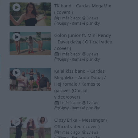
TK band – Cardas MegaMix
( covers )
1 měsíc ago
3
views
•
Gipsy - Romské písničky
Golon Junior ft. Mini Rendy
– Davaj davaj ( Official video
/ cover )
1 měsíc ago
0
views
•
Gipsy - Romské písničky
Kalai kiss band – Cardas
MegaMix – Ando Dubaj /
Hej romale / Kames te
garaves (Ofiicial
video/cover)
1 měsíc ago
1
views
•
Gipsy - Romské písničky
Gipsy Erika – Messenger (
Official video / cover )
1 měsíc ago
2
views
•
Gipsy - Romské písničky