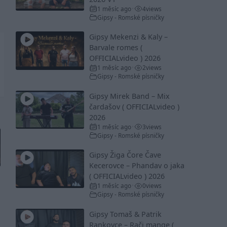
1 měsíc ago
4
views
•
Gipsy - Romské písničky
Gipsy Mekenzi & Kaly –
Barvale romes (
OFFICIALvideo ) 2026
1 měsíc ago
2
views
•
Gipsy - Romské písničky
Gipsy Mirek Band – Mix
čardašov ( OFFICIALvideo )
2026
1 měsíc ago
3
views
•
Gipsy - Romské písničky
Gipsy Žiga Čore Čave
Kecerovce – Phandav o jaka
( OFFICIALvideo ) 2026
1 měsíc ago
0
views
•
Gipsy - Romské písničky
Gipsy Tomaš & Patrik
Rankovce – Rači mange (