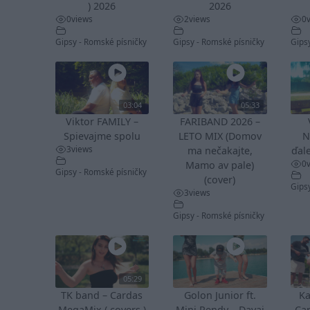
) 2026
2026
0
views
2
views
0
Gipsy - Romské písničky
Gipsy - Romské písničky
Gips
03:04
05:33
Viktor FAMILY –
FARIBAND 2026 –
Spievajme spolu
LETO MIX (Domov
N
3
views
ma nečakajte,
ďale
0
Mamo av pale)
Gipsy - Romské písničky
(cover)
Gips
3
views
Gipsy - Romské písničky
05:29
TK band – Cardas
Golon Junior ft.
Ka
MegaMix ( covers )
Mini Rendy – Davaj
Ca