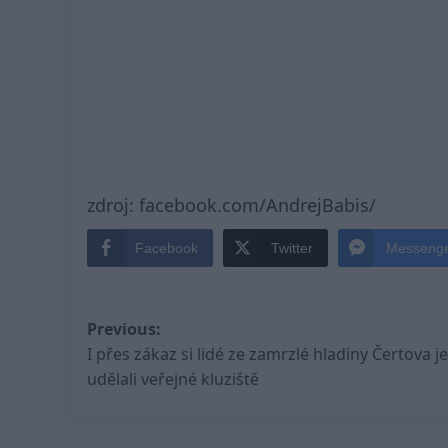
zdroj: facebook.com/AndrejBabis/
Facebook
Twitter
Messeng
Post
Previous:
I přes zákaz si lidé ze zamrzlé hladiny Čertova j
navigation
udělali veřejné kluziště