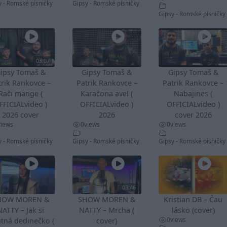
y - Romské písničky
Gipsy - Romské písničky
Gipsy - Romské písničky
03:07
ipsy Tomaš &
Gipsy Tomaš &
Gipsy Tomaš &
trik Rankovce –
Patrik Rankovce –
Patrik Rankovce –
Rači mange (
Karačona avel (
Nabajines (
FFICIALvideo )
OFFICIALvideo )
OFFICIALvideo )
2026 cover
2026
cover 2026
views
0
views
0
views
y - Romské písničky
Gipsy - Romské písničky
Gipsy - Romské písničky
03:46
HOW MOREN &
SHOW MOREN &
Kristian DB – Čau
NATTY – Jak si
NATTY – Mrcha (
lásko (cover)
0
views
tná dedinečko (
cover)