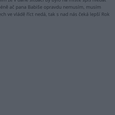
icméně ač pana Babiše opravdu nemusím, musím
ch ve vládě říct nedá, tak s nad nás čeká lepší Rok