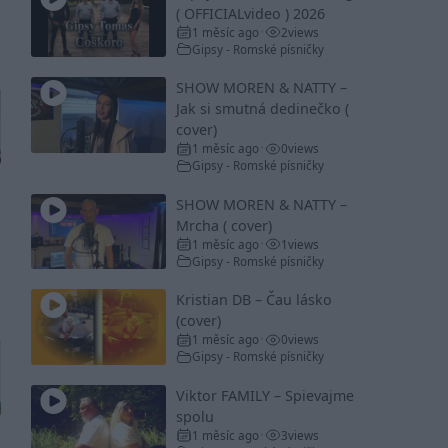
( OFFICIALvideo ) 2026
1 měsíc ago
2
views
•
Gipsy - Romské písničky
SHOW MOREN & NATTY –
Jak si smutná dedinečko (
cover)
1 měsíc ago
0
views
•
Gipsy - Romské písničky
SHOW MOREN & NATTY –
Mrcha ( cover)
1 měsíc ago
1
views
•
Gipsy - Romské písničky
Kristian DB – Čau lásko
(cover)
1 měsíc ago
0
views
•
Gipsy - Romské písničky
Viktor FAMILY – Spievajme
spolu
1 měsíc ago
3
views
•