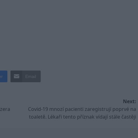
er
Email
Next:
ezera
Covid-19 mnozí pacienti zaregistrují poprvé na
toaletě. Lékaři tento příznak vídají stále častěji