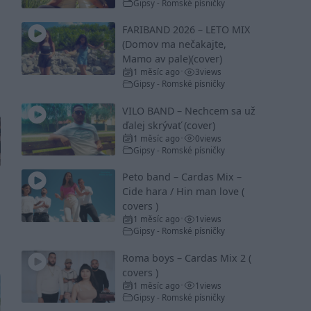
Gipsy - Romské písničky
FARIBAND 2026 – LETO MIX
(Domov ma nečakajte,
Mamo av pale)(cover)
1 měsíc ago
3
views
•
Gipsy - Romské písničky
VILO BAND – Nechcem sa už
ďalej skrývať (cover)
1 měsíc ago
0
views
•
Gipsy - Romské písničky
Peto band – Cardas Mix –
Cide hara / Hin man love (
covers )
1 měsíc ago
1
views
•
Gipsy - Romské písničky
Roma boys – Cardas Mix 2 (
covers )
1 měsíc ago
1
views
•
Gipsy - Romské písničky