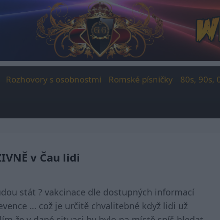
Rozhovory s osobnostmi
Romské písničky
80s, 90s, 
IVNĚ v Čau lidi
budou stát ? vakcinace dle dostupných informací
evence … což je určitě chvalitebné když lidi už
ím že v dané situaci by bylo na místě spíš hledat