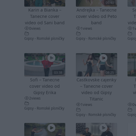
05:40
Karin a Bianka –
Andrejka – Tanecne
S
Tanecne cover
cover video od Peto
T
video od Sani band
band
vid
0
views
1
views
1
Gipsy - Romské písničky
Gipsy - Romské písničky
Gips
03:38
08:25
Sofi – Tanecne
Castkovske cajenky
cover video od
– Tanecne cover
T
Gipsy Erika
video od Gipsy
v
2
views
Titanic
1
views
0
Gipsy - Romské písničky
Gipsy - Romské písničky
Gips