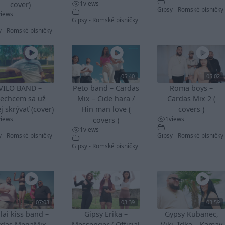
1
views
cover)
Gipsy - Romské písničky
views
Gipsy - Romské písničky
y - Romské písničky
05:40
05:02
VILO BAND –
Peto band – Cardas
Roma boys –
echcem sa už
Mix – Cide hara /
Cardas Mix 2 (
j skrývať (cover)
Hin man love (
covers )
views
1
views
covers )
1
views
y - Romské písničky
Gipsy - Romské písničky
Gipsy - Romské písničky
07:03
03:39
03:59
lai kiss band –
Gipsy Erika –
Gypsy Kubanec,
rdas MegaMix –
Messenger ( Official
Viki, Idka – Kamav