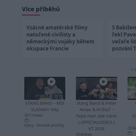
Více příběhů
Vzácné amatérské filmy
S Babiše
natočené civilisty a
řekl Pave
německými vojáky během
večeře lí
okupace Francie
pozvání 
1 
23:15
04:26
STANG BAND – MIX
Stang Band & Peter
SLADAKY Hity
Amax & Krištof –
11
views
Fajta man ade nane
O
( OFFICIALVIDEO )
Gipsy - Romské písničky
0
VT 2026
4
views