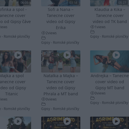
06:05
03:58
05:27
ofinka a spol -
Sofi a Nana –
Klaudia a Kika –
anecne cover
Tanecne cover
Tanecne cover
eo od Gipsy čáve
video od Gipsy
video od TK band
views
1
views
Erika
2
views
y - Romské písničky
Gipsy - Romské písničky
Gipsy - Romské písničky
Majka a spol
Natalka a Majka –
Andrejka – Tanecne
anecne cover
Tanecne cover
cover video od
ideo od Gipsy
video od Gipsy
Gipsy MT band
0
views
Titanic
Phrala a MT band
views
0
views
Gipsy - Romské písničky
y - Romské písničky
Gipsy - Romské písničky