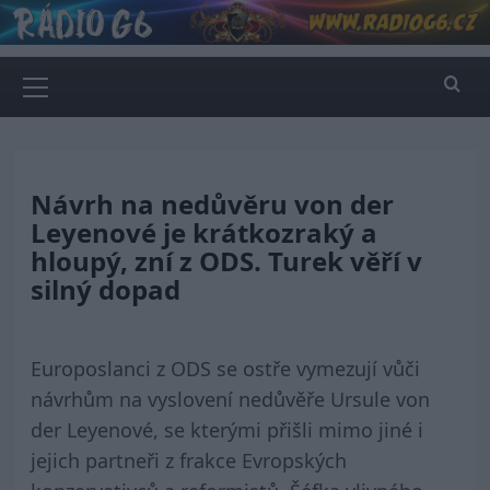
Skip
to
content
Primary
Menu
Návrh na nedůvěru von der
Leyenové je krátkozraký a
hloupý, zní z ODS. Turek věří v
silný dopad
Europoslanci z ODS se ostře vymezují vůči
návrhům na vyslovení nedůvěře Ursule von
der Leyenové, se kterými přišli mimo jiné i
jejich partneři z frakce Evropských