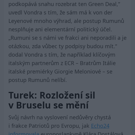
podkopává snahu rozebrat ten Green Deal,“
uvedl Vondra s tím, že sám má k von der
Leyenové mnoho výhrad, ale postup Rumunů
nesplňuje ani elementární politický účel.
„Rumuni se s námi ve frakci ani neporadili a je
otázkou, zda vůbec ty podpisy budou mít.“
dodal Vondra s tím, že například klíčovým
italským partnerům z ECR – Bratrům Itálie
italské premiérky Giorgie Meloniové – se
postup Rumunů nelíbí.
Turek: Rozložení sil
v Bruselu se mění
Svůj návrh na vyslovení nedůvěry chystá
i frakce Patriotů pro Evropu, jak
Echo24
informovala
europoslankyně Klára Dostálová