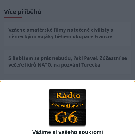
Více příběhů
Vzácné amatérské filmy natočené civilisty a
německými vojáky během okupace Francie
S Babišem se prát nebudu, řekl Pavel. Zúčastní se
večeře lídrů NATO, na pozvání Turecka
Babiš před odletem do Ankary: S Trumpem to
bude zážitek. Macinka poslal Pavlovi ironické
přání
Vážíme si vašeho soukromí