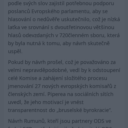
podle svých slov zajistil potřebnou podporu
poslanců Evropského parlamentu, aby se
hlasování o nedůvěře uskutečnilo, což je nízká
laťka ve srovnání s dvoutřetinovou většinou
hlasů odevzdaných v 720členném sboru, která
by byla nutná k tomu, aby návrh skutečně
uspěl.
Pokud by návrh prošel, což je považováno za
velmi nepravděpodobné, vedl by k odstoupení
celé Komise a zahájení složitého procesu
jmenování 27 nových evropských komisařů z
členských zemí. Piperea na sociálních sítích
uvedl, že jeho motivací je vnést
transparentnost do „bruselské byrokracie“.
Návrh Rumunů, kteří jsou partnery ODS ve