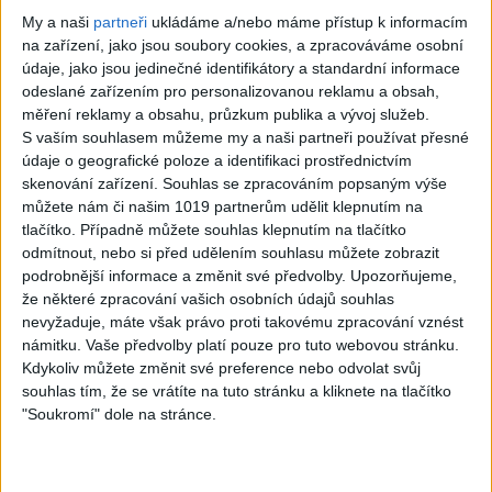
Napsat komentář
My a naši
partneři
ukládáme a/nebo máme přístup k informacím
Pro přidávání komentářů se musíte nejdříve
přihlásit
.
na zařízení, jako jsou soubory cookies, a zpracováváme osobní
údaje, jako jsou jedinečné identifikátory a standardní informace
odeslané zařízením pro personalizovanou reklamu a obsah,
1 725 videos found
měření reklamy a obsahu, průzkum publika a vývoj služeb.
S vaším souhlasem můžeme my a naši partneři používat přesné
údaje o geografické poloze a identifikaci prostřednictvím
skenování zařízení. Souhlas se zpracováním popsaným výše
můžete nám či našim 1019 partnerům udělit klepnutím na
tlačítko. Případně můžete souhlas klepnutím na tlačítko
23:15
04:26
odmítnout, nebo si před udělením souhlasu můžete zobrazit
STANG BAND – MIX
Stang Band & Peter Amax
podrobnější informace a změnit své předvolby.
Upozorňujeme,
SLADAKY Hity
& Krištof – Fajta man ade
že některé zpracování vašich osobních údajů souhlas
12
views
nane ( OFFICIALVIDEO ) VT
nevyžaduje, máte však právo proti takovému zpracování vznést
Gipsy - Romské písničky
2026
námitku. Vaše předvolby platí pouze pro tuto webovou stránku.
4
views
Kdykoliv můžete změnit své preference nebo odvolat svůj
Gipsy - Romské písničky
souhlas tím, že se vrátíte na tuto stránku a kliknete na tlačítko
"Soukromí" dole na stránce.