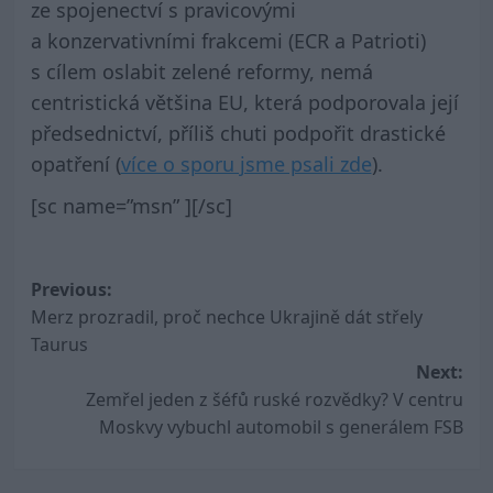
ze spojenectví s pravicovými
a konzervativními frakcemi (ECR a Patrioti)
s cílem oslabit zelené reformy, nemá
centristická většina EU, která podporovala její
předsednictví, příliš chuti podpořit drastické
opatření (
více o sporu jsme psali zde
).
[sc name=”msn” ][/sc]
Post
Previous:
Merz prozradil, proč nechce Ukrajině dát střely
navigation
Taurus
Next:
Zemřel jeden z šéfů ruské rozvědky? V centru
Moskvy vybuchl automobil s generálem FSB