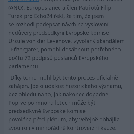
(ANO). Europoslanec a člen Patriotů Filip
Turek pro Echo24 řekl, že tím, že jsem
se rozhodl podepsat návrh na vyslovení
nedůvěry předsedkyni Evropské komise
Ursule von der Leyenové, vyvolaný skandálem
„Pfizergate“, pomohl dosáhnout potřebného
počtu 72 podpisů poslanců Evropského
parlamentu.
„Díky tomu mohl být tento proces oficiálně
zahájen. Jde o událost historického významu,
bez ohledu na to, jak nakonec dopadne.
Poprvé po mnoha letech může být
předsedkyně Evropské komise
povolána před plénum, aby veřejně obhájila
svou roli v mimořádně kontroverzní kauze,