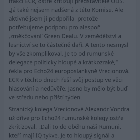
frakci ECR, ostře kritizují představitelé ODS.
„Já také nejsem nadšená z této Komise. Ale
aktivně jsem ji podpořila, protože
potřebujeme podporu pro alespoň
‚změkčování‘ Green Dealu. V zemědělství a
lesnictví se to částečně daří. A tento nesmysl
by vše zkomplikoval. Je to od rumunské
delegace politicky hloupé a krátkozraké,“
řekla pro Echo24 europoslankyně Vrecionová.
ECR v těchto dnech řeší svůj postup ve věci
hlasování a nedůvěře. Jasno by mělo být buď
ve středu nebo příští týden.
Stranický kolega Vrecionové Alexandr Vondra
už dříve pro Echo24 rumunské kolegy ostře
zkritizoval. „Dali to do oběhu naši Rumuni,
kteří mají IQ tykve. Je to hloupý signál a