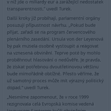
v níž jde o miliardy eur a zarážející nedostatek
transparentnosti,“ uvedl Turek.
Další kroky již probíhají, parlamentní orgány
posuzují přípustnost návrhu. „Pokud bude
přijat, zařadí se na program červencového
plenárního zasedání. Ursula von der Leyenová
by pak musela osobně vystoupit a reagovat
na vznesená obvinění. Teprve poté by mohlo
proběhnout hlasování o nedůvěře. Je pravda,
že získat potřebnou dvoutřetinovou většinu
bude mimořádně obtížné. Přesto věříme, že
už samotný proces může mít výrazný politický
dopad,“ uvedl Turek.
„Nesmíme zapomenout, že v roce 1999
rezignovala celá Evropská komise vedená
Jacquesem Santerem kvůli obviněním