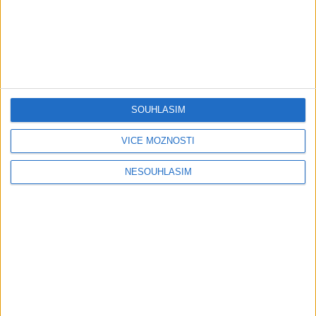
AGRIM BAND – Našti
AGRIM BAND – FOX – Jedna
bisterav ( COVER )
pravda je ( COVER )
SOUHLASÍM
0
views
0
views
Gipsy - Romské písničky
Gipsy - Romské písničky
VÍCE MOŽNOSTÍ
NESOUHLASÍM
Ferko Slovenská Ves ?
Seba Band – ANDO DUBAI (
Gipsy Culy – BMW (
OFFICIAL VIDEO ) COVER
0
views
OFFICIAL VIDEO ) COVER
Gipsy - Romské písničky
0
views
Gipsy - Romské písničky