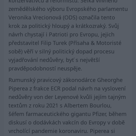
konzervativců a reformistů. Šéfka vlivného
zemědělského výboru Evropského parlamentu
Veronika Vrecionová (ODS) označila tento
krok za politický hloupý a krátkozraký. Svůj
návrh chystají i Patrioti pro Evropu, jejich
představitel Filip Turek (Přísaha & Motoristé
sobě) věří v silný politický dopad procesu
vyjadřování nedůvěry, byť s největší
pravděpodobností neuspěje.
Rumunský pravicový zákonodárce Gheorghe
Piperea z frakce ECR podal návrh na vyslovení
nedůvěry von der Leyenové kvůli jejím tajným
textům z roku 2021 s Albertem Bourlou,
šéfem farmaceutického gigantu Pfizer, během
diskusí o dodávkách vakcín do Evropy v době
vrcholící pandemie koronaviru. Piperea si