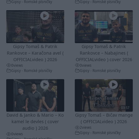
Gipsy - Romské písničky
Gipsy - Romské písničky
Gipsy Tomaš & Patrik
Gipsy Tomaš & Patrik
Rankovce – Karačona avel (
Rankovce – Nabajines (
OFFICIALvideo ) 2026
OFFICIALvideo ) cover 2026
0
views
0
views
Gipsy - Romské písničky
Gipsy - Romské písničky
03:57
David & Janko & Mario – Ko
Gipsy Tomaš – Bičav mange
kamel le devles ( cover
( OFFICIALvideo ) 2026
2
views
audio ) 2026
Gipsy - Romské písničky
0
views