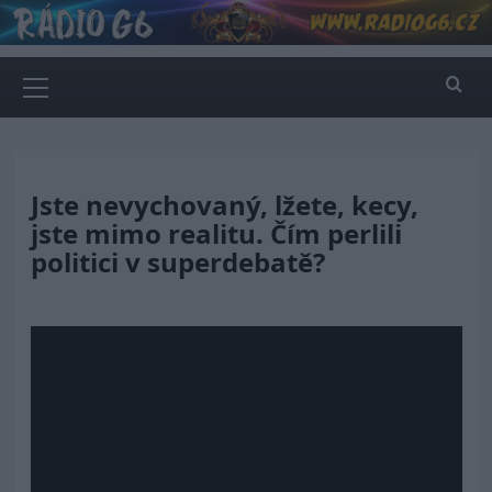
Skip
to
content
Primary
Menu
Jste nevychovaný, lžete, kecy,
jste mimo realitu. Čím perlili
politici v superdebatě?