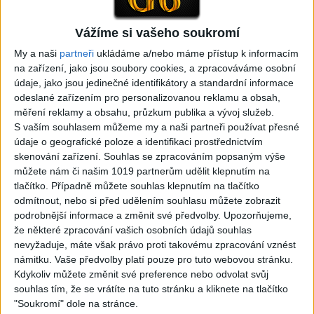
Vážíme si vašeho soukromí
My a naši
partneři
ukládáme a/nebo máme přístup k informacím
05:29
02:33
na zařízení, jako jsou soubory cookies, a zpracováváme osobní
TK band – Cardas MegaMix
Golon Junior ft. Mini Rendy
údaje, jako jsou jedinečné identifikátory a standardní informace
( covers )
– Davaj davaj ( Official
odeslané zařízením pro personalizovanou reklamu a obsah,
3
views
video / cover )
měření reklamy a obsahu, průzkum publika a vývoj služeb.
Gipsy - Romské písničky
1
views
S vaším souhlasem můžeme my a naši partneři používat přesné
Gipsy - Romské písničky
údaje o geografické poloze a identifikaci prostřednictvím
skenování zařízení. Souhlas se zpracováním popsaným výše
můžete nám či našim 1019 partnerům udělit klepnutím na
tlačítko. Případně můžete souhlas klepnutím na tlačítko
odmítnout, nebo si před udělením souhlasu můžete zobrazit
podrobnější informace a změnit své předvolby.
Upozorňujeme,
07:03
03:39
že některé zpracování vašich osobních údajů souhlas
Kalai kiss band – Cardas
Gipsy Erika – Messenger (
nevyžaduje, máte však právo proti takovému zpracování vznést
MegaMix – Ando Dubaj /
Official video / cover )
námitku. Vaše předvolby platí pouze pro tuto webovou stránku.
3
views
Hej romale / Kames te
Kdykoliv můžete změnit své preference nebo odvolat svůj
Gipsy - Romské písničky
garaves (Ofiicial
souhlas tím, že se vrátíte na tuto stránku a kliknete na tlačítko
video/cover)
"Soukromí" dole na stránce.
1
views