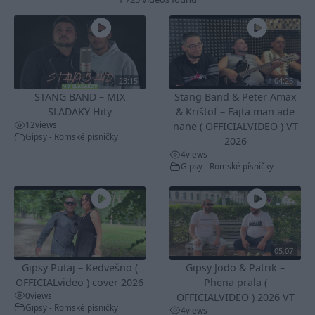
23:15
04:26
STANG BAND – MIX
Stang Band & Peter Amax
SLADAKY Hity
& Krištof – Fajta man ade
12
views
nane ( OFFICIALVIDEO ) VT
Gipsy - Romské písničky
2026
4
views
Gipsy - Romské písničky
05:07
Gipsy Putaj – Kedvešno (
Gipsy Jodo & Patrik –
OFFICIALvideo ) cover 2026
Phena prala (
0
views
OFFICIALVIDEO ) 2026 VT
Gipsy - Romské písničky
4
views