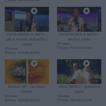
Gipsy - Romské písničky
03:46
SHOW MOREN & NATTY –
SHOW MOREN & NATTY –
Jak si smutná dedinečko (
Mrcha ( cover)
1
views
cover)
Gipsy - Romské písničky
0
views
Gipsy - Romské písničky
03:04
Kristian DB – Čau lásko
Viktor FAMILY – Spievajme
(cover)
spolu
0
views
4
views
Gipsy - Romské písničky
Gipsy - Romské písničky