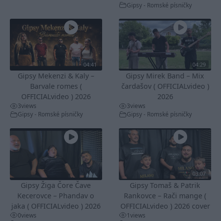
Gipsy - Romské písničky
04:41
04:29
Gipsy Mekenzi & Kaly –
Gipsy Mirek Band – Mix
Barvale romes (
čardašov ( OFFICIALvideo )
OFFICIALvideo ) 2026
2026
3
views
3
views
Gipsy - Romské písničky
Gipsy - Romské písničky
03:07
Gipsy Žiga Čore Čave
Gipsy Tomaš & Patrik
Kecerovce – Phandav o
Rankovce – Rači mange (
jaka ( OFFICIALvideo ) 2026
OFFICIALvideo ) 2026 cover
0
views
1
views