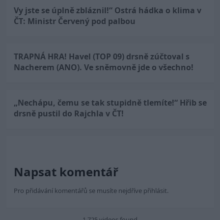
Vy jste se úplně zbláznil!“ Ostrá hádka o klima v
ČT: Ministr Červený pod palbou
TRAPNÁ HRA! Havel (TOP 09) drsně zúčtoval s
Nacherem (ANO). Ve sněmovně jde o všechno!
„Nechápu, čemu se tak stupidně tlemíte!“ Hřib se
drsně pustil do Rajchla v ČT!
Napsat komentář
Pro přidávání komentářů se musíte nejdříve
přihlásit
.
1 725 videos found