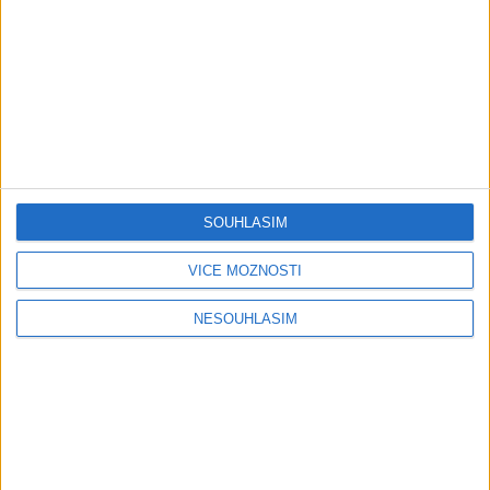
Gipsy Putaj – Kedvešno (
OFFICIALvideo ) cover 2026
1 měsíc ago
0
views
•
Gipsy - Romské písničky
Gipsy Jodo & Patrik – Phena prala (
OFFICIALVIDEO ) 2026 VT
1 měsíc ago
4
views
•
Gipsy - Romské písničky
SOUHLASÍM
Gipsy Mekenzi & Kaly – Barvale
VÍCE MOŽNOSTÍ
romes ( OFFICIALvideo ) 2026
1 měsíc ago
3
views
•
Gipsy - Romské písničky
NESOUHLASÍM
Gipsy Mirek Band – Mix čardašov (
OFFICIALvideo ) 2026
1 měsíc ago
3
views
•
Gipsy - Romské písničky