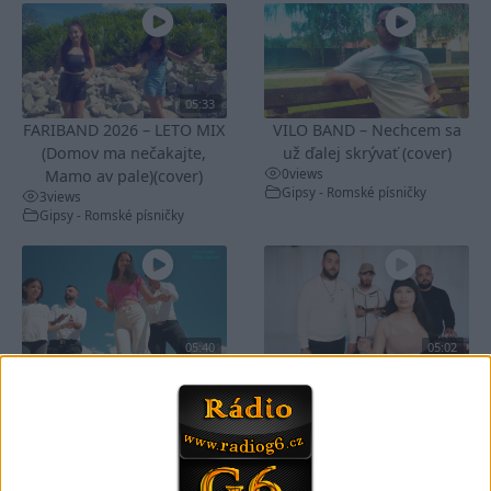
05:33
FARIBAND 2026 – LETO MIX
VILO BAND – Nechcem sa
(Domov ma nečakajte,
už ďalej skrývať (cover)
0
views
Mamo av pale)(cover)
Gipsy - Romské písničky
3
views
Gipsy - Romské písničky
05:40
05:02
Peto band – Cardas Mix –
Roma boys – Cardas Mix 2 (
Cide hara / Hin man love (
covers )
1
views
covers )
Gipsy - Romské písničky
1
views
Gipsy - Romské písničky