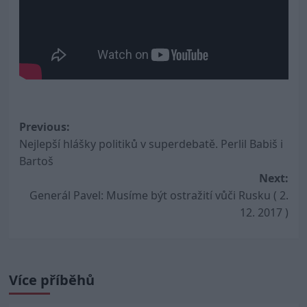
Post
Previous:
Nejlepší hlášky politiků v superdebatě. Perlil Babiš i
navigation
Bartoš
Next:
Generál Pavel: Musíme být ostražití vůči Rusku ( 2.
12. 2017 )
Více příběhů