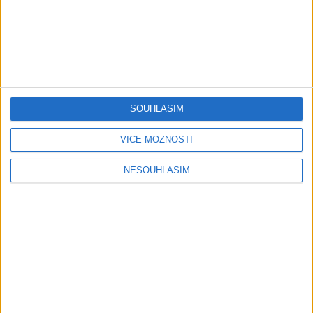
Poslední přidaná …
SOUHLASÍM
VÍCE MOŽNOSTÍ
Play
NESOUHLASÍM
Video
STANG BAND – MIX SLADAKY Hity
1 měsíc ago
11
views
•
Gipsy - Romské písničky
Stang Band & Peter Amax &