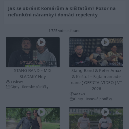
Jak se ubránit komárům a klíšťatům? Pozor na
nefunkční náramky i domácí repelenty
1 725 videos found
23:15
04:26
STANG BAND – MIX
Stang Band & Peter Amax
SLADAKY Hity
& Krištof – Fajta man ade
11
views
nane ( OFFICIALVIDEO ) VT
Gipsy - Romské písničky
2026
4
views
Gipsy - Romské písničky