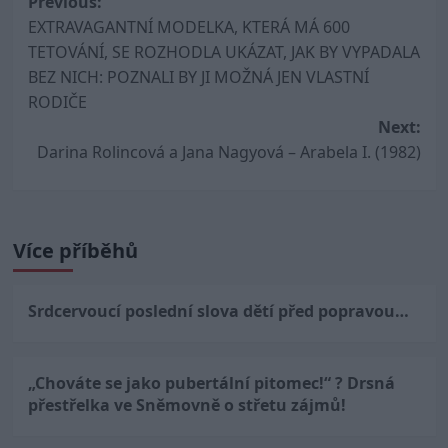
Post
Previous:
EXTRAVAGANTNÍ MODELKA, KTERÁ MÁ 600
navigation
TETOVÁNÍ, SE ROZHODLA UKÁZAT, JAK BY VYPADALA
BEZ NICH: POZNALI BY JI MOŽNÁ JEN VLASTNÍ
RODIČE
Next:
Darina Rolincová a Jana Nagyová – Arabela I. (1982)
Více příběhů
Srdcervoucí poslední slova dětí před popravou…
„Chováte se jako pubertální pitomec!“ ? Drsná
přestřelka ve Sněmovně o střetu zájmů!