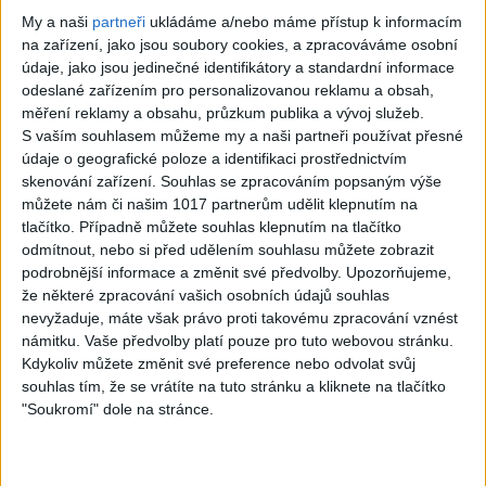
03:57
My a naši
partneři
ukládáme a/nebo máme přístup k informacím
David & Janko & Mario – Ko
Gipsy Tomaš – Bičav mange
na zařízení, jako jsou soubory cookies, a zpracováváme osobní
kamel le devles ( cover
( OFFICIALvideo ) 2026
údaje, jako jsou jedinečné identifikátory a standardní informace
2
views
audio ) 2026
odeslané zařízením pro personalizovanou reklamu a obsah,
Gipsy - Romské písničky
0
views
měření reklamy a obsahu, průzkum publika a vývoj služeb.
Gipsy - Romské písničky
S vaším souhlasem můžeme my a naši partneři používat přesné
údaje o geografické poloze a identifikaci prostřednictvím
skenování zařízení. Souhlas se zpracováním popsaným výše
můžete nám či našim 1017 partnerům udělit klepnutím na
tlačítko. Případně můžete souhlas klepnutím na tlačítko
03:46
odmítnout, nebo si před udělením souhlasu můžete zobrazit
SHOW MOREN & NATTY –
SHOW MOREN & NATTY –
podrobnější informace a změnit své předvolby.
Upozorňujeme,
Jak si smutná dedinečko (
Mrcha ( cover)
že některé zpracování vašich osobních údajů souhlas
1
views
cover)
nevyžaduje, máte však právo proti takovému zpracování vznést
Gipsy - Romské písničky
0
views
námitku. Vaše předvolby platí pouze pro tuto webovou stránku.
Gipsy - Romské písničky
Kdykoliv můžete změnit své preference nebo odvolat svůj
souhlas tím, že se vrátíte na tuto stránku a kliknete na tlačítko
"Soukromí" dole na stránce.