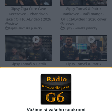
03:07
Gipsy Žiga Čore Čave
Gipsy Tomaš & Patrik
Kecerovce – Phandav o
Rankovce – Rači mange (
jaka ( OFFICIALvideo ) 2026
OFFICIALvideo ) 2026 cover
0
views
1
views
Gipsy - Romské písničky
Gipsy - Romské písničky
Gipsy Tomaš & Patrik
Gipsy Tomaš & Patrik
Rankovce – Karačona avel (
Rankovce – Nabajines (
OFFICIALvideo ) 2026
OFFICIALvideo ) cover 2026
0
views
0
views
Gipsy - Romské písničky
Gipsy - Romské písničky
Vážíme si vašeho soukromí