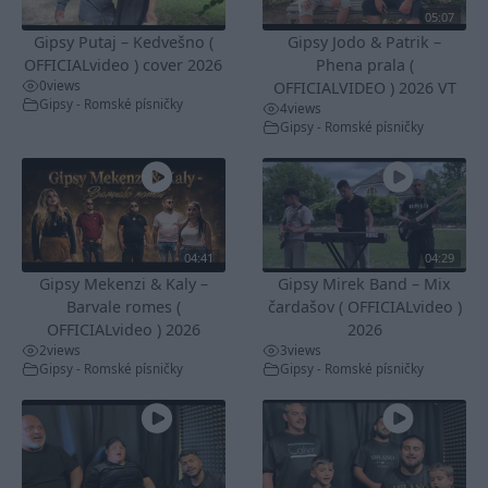
05:07
Gipsy Putaj – Kedvešno (
Gipsy Jodo & Patrik –
OFFICIALvideo ) cover 2026
Phena prala (
0
views
OFFICIALVIDEO ) 2026 VT
Gipsy - Romské písničky
4
views
Gipsy - Romské písničky
04:41
04:29
Gipsy Mekenzi & Kaly –
Gipsy Mirek Band – Mix
Barvale romes (
čardašov ( OFFICIALvideo )
OFFICIALvideo ) 2026
2026
2
views
3
views
Gipsy - Romské písničky
Gipsy - Romské písničky