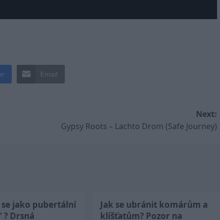
er
Email
Next:
Gypsy Roots – Lachto Drom (Safe Journey)
se jako pubertální
Jak se ubránit komárům a
“ ? Drsná
klíšťatům? Pozor na