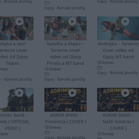
y - Romské písničky
Gipsy - Romské písničky
Gipsy - Romské písničky
Majka a spol
Natalka a Majka –
Andrejka – Tanecne
anecne cover
Tanecne cover
cover video od
ideo od Gipsy
video od Gipsy
Gipsy MT band
0
views
Titanic
Phrala a MT band
views
0
views
Gipsy - Romské písničky
y - Romské písničky
Gipsy - Romské písničky
ronex Band –
AGRIM BAND –
AGRIM BAND –
vla ( OFFICIAL
Prezencia ( COVER )
Našti bisterav (
0
views
VIDEO )
COVER )
views
0
views
Gipsy - Romské písničky