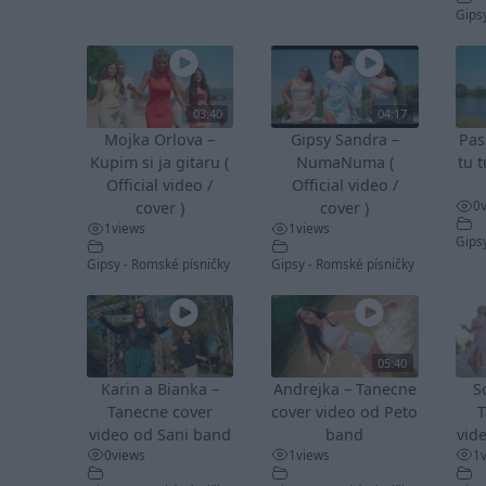
Gips
03:40
04:17
Mojka Orlova –
Gipsy Sandra –
Pas
Kupim si ja gitaru (
NumaNuma (
tu t
Official video /
Official video /
0
cover )
cover )
1
views
1
views
Gips
Gipsy - Romské písničky
Gipsy - Romské písničky
05:40
Karin a Bianka –
Andrejka – Tanecne
S
Tanecne cover
cover video od Peto
T
video od Sani band
band
vid
0
views
1
views
1