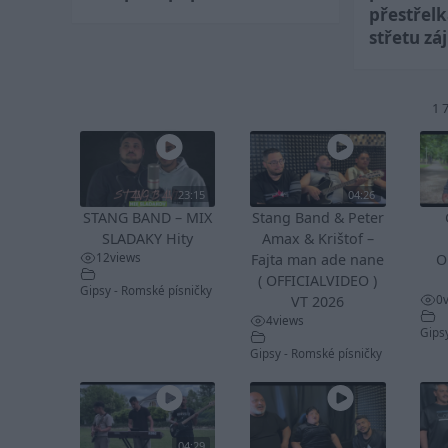
přestřel
střetu zá
1 
23:15
04:26
STANG BAND – MIX
Stang Band & Peter
SLADAKY Hity
Amax & Krištof –
12
views
Fajta man ade nane
O
( OFFICIALVIDEO )
Gipsy - Romské písničky
0
VT 2026
4
views
Gips
Gipsy - Romské písničky
04:29