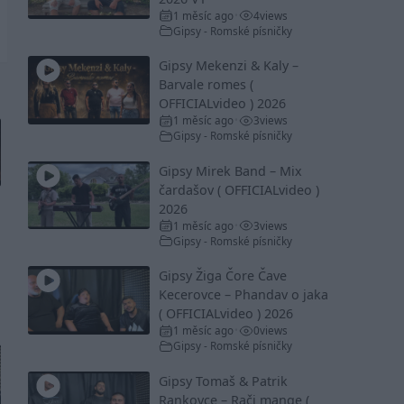
1 měsíc ago
4
views
•
Gipsy - Romské písničky
Gipsy Mekenzi & Kaly –
Barvale romes (
OFFICIALvideo ) 2026
1 měsíc ago
3
views
•
Gipsy - Romské písničky
Gipsy Mirek Band – Mix
čardašov ( OFFICIALvideo )
2026
1 měsíc ago
3
views
•
Gipsy - Romské písničky
Gipsy Žiga Čore Čave
Kecerovce – Phandav o jaka
( OFFICIALvideo ) 2026
1 měsíc ago
0
views
•
Gipsy - Romské písničky
Gipsy Tomaš & Patrik
Rankovce – Rači mange (