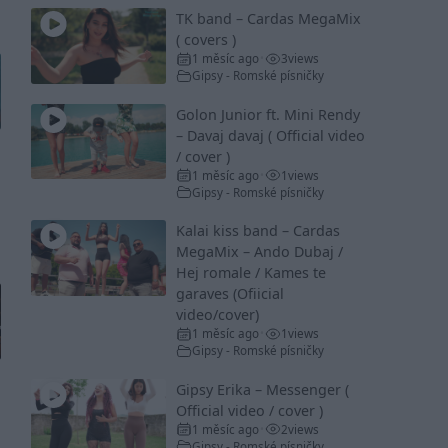
TK band – Cardas MegaMix
( covers )
1 měsíc ago
3
views
•
Gipsy - Romské písničky
Golon Junior ft. Mini Rendy
– Davaj davaj ( Official video
/ cover )
1 měsíc ago
1
views
•
Gipsy - Romské písničky
Kalai kiss band – Cardas
MegaMix – Ando Dubaj /
Hej romale / Kames te
garaves (Ofiicial
video/cover)
1 měsíc ago
1
views
•
Gipsy - Romské písničky
Gipsy Erika – Messenger (
Official video / cover )
1 měsíc ago
2
views
•
Gipsy - Romské písničky