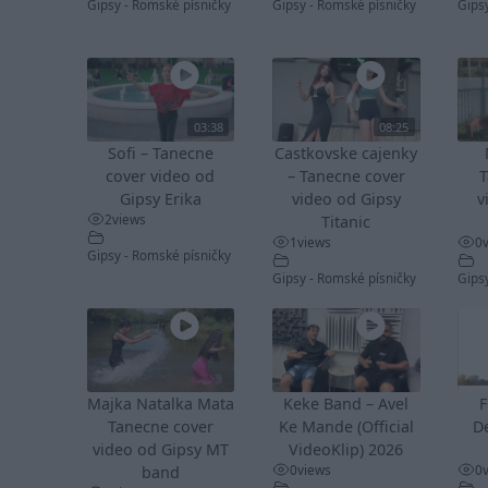
Gipsy - Romské písničky
Gipsy - Romské písničky
Gips
03:38
08:25
Sofi – Tanecne
Castkovske cajenky
cover video od
– Tanecne cover
T
Gipsy Erika
video od Gipsy
v
2
views
Titanic
1
views
0
Gipsy - Romské písničky
Gipsy - Romské písničky
Gips
Majka Natalka Mata
Keke Band – Avel
F
Tanecne cover
Ke Mande (Official
De
video od Gipsy MT
VideoKlip) 2026
0
views
0
band