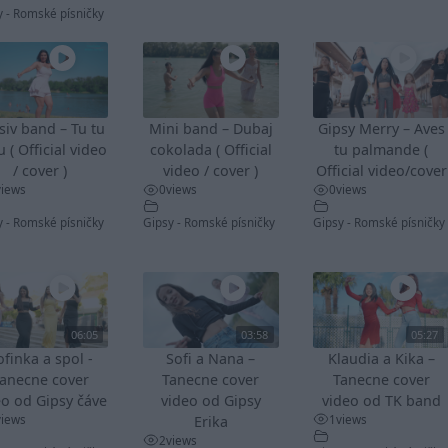
y - Romské písničky
siv band – Tu tu
Mini band – Dubaj
Gipsy Merry – Aves
u ( Official video
cokolada ( Official
tu palmande (
/ cover )
video / cover )
Official video/cover
views
0
views
0
views
y - Romské písničky
Gipsy - Romské písničky
Gipsy - Romské písničky
06:05
03:58
05:27
ofinka a spol -
Sofi a Nana –
Klaudia a Kika –
anecne cover
Tanecne cover
Tanecne cover
eo od Gipsy čáve
video od Gipsy
video od TK band
views
1
views
Erika
2
views