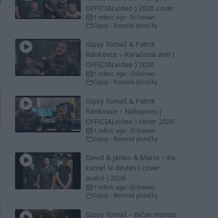
OFFICIALvideo ) 2026 cover
1 měsíc ago
1
views
•
Gipsy - Romské písničky
Gipsy Tomaš & Patrik
Rankovce – Karačona avel (
OFFICIALvideo ) 2026
1 měsíc ago
0
views
•
Gipsy - Romské písničky
Gipsy Tomaš & Patrik
Rankovce – Nabajines (
OFFICIALvideo ) cover 2026
1 měsíc ago
0
views
•
Gipsy - Romské písničky
David & Janko & Mario – Ko
kamel le devles ( cover
audio ) 2026
1 měsíc ago
0
views
•
Gipsy - Romské písničky
Gipsy Tomaš – Bičav mange