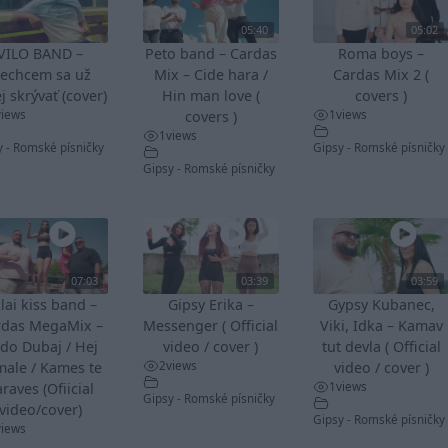
05:40
05:02
VILO BAND –
Peto band – Cardas
Roma boys –
echcem sa už
Mix – Cide hara /
Cardas Mix 2 (
j skrývať (cover)
Hin man love (
covers )
views
1
views
covers )
1
views
y - Romské písničky
Gipsy - Romské písničky
Gipsy - Romské písničky
07:03
03:39
03:59
lai kiss band –
Gipsy Erika –
Gypsy Kubanec,
rdas MegaMix –
Messenger ( Official
Viki, Idka – Kamav
do Dubaj / Hej
video / cover )
tut devla ( Official
2
views
male / Kames te
video / cover )
1
views
raves (Ofiicial
Gipsy - Romské písničky
video/cover)
Gipsy - Romské písničky
views