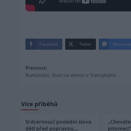
Facebook
Twitter
Messeng
Post
Previous:
Rumunsko, život na vesnici v Transylvánii
navigation
Více příběhů
Srdcervoucí poslední slova
„Chováte 
dětí před popravou…
pitomec!