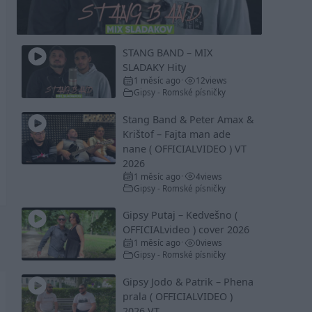
Video
STANG BAND – MIX
SLADAKY Hity
1 měsíc ago
12
views
•
Gipsy - Romské písničky
Stang Band & Peter Amax &
Krištof – Fajta man ade
nane ( OFFICIALVIDEO ) VT
2026
1 měsíc ago
4
views
•
Gipsy - Romské písničky
Gipsy Putaj – Kedvešno (
OFFICIALvideo ) cover 2026
1 měsíc ago
0
views
•
Gipsy - Romské písničky
Gipsy Jodo & Patrik – Phena
prala ( OFFICIALVIDEO )
2026 VT