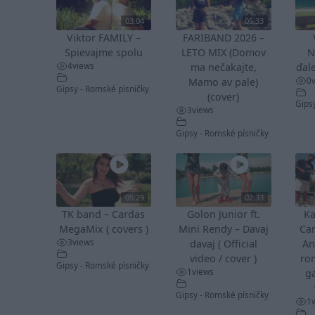
03:04
05:33
Viktor FAMILY –
FARIBAND 2026 –
Spievajme spolu
LETO MIX (Domov
N
4
views
ma nečakajte,
ďale
0
Mamo av pale)
Gipsy - Romské písničky
(cover)
Gips
3
views
Gipsy - Romské písničky
05:29
02:33
TK band – Cardas
Golon Junior ft.
Ka
MegaMix ( covers )
Mini Rendy – Davaj
Ca
3
views
davaj ( Official
An
video / cover )
ro
Gipsy - Romské písničky
1
views
ga
Gipsy - Romské písničky
1