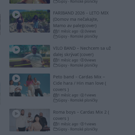
Gipsy - Romské písničky
FARIBAND 2026 – LETO MIX
(Domov ma nečakajte,
Mamo av pale)(cover)
1 měsíc ago
3
views
•
Gipsy - Romské písničky
VILO BAND – Nechcem sa už
ďalej skrývať (cover)
1 měsíc ago
0
views
•
Gipsy - Romské písničky
Peto band – Cardas Mix –
Cide hara / Hin man love (
covers )
1 měsíc ago
1
views
•
Gipsy - Romské písničky
Roma boys – Cardas Mix 2 (
covers )
1 měsíc ago
1
views
•
Gipsy - Romské písničky