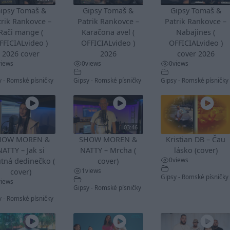
ipsy Tomaš &
Gipsy Tomaš &
Gipsy Tomaš &
trik Rankovce –
Patrik Rankovce –
Patrik Rankovce –
Rači mange (
Karačona avel (
Nabajines (
FFICIALvideo )
OFFICIALvideo )
OFFICIALvideo )
2026 cover
2026
cover 2026
views
0
views
0
views
y - Romské písničky
Gipsy - Romské písničky
Gipsy - Romské písničky
03:46
HOW MOREN &
SHOW MOREN &
Kristian DB – Čau
NATTY – Jak si
NATTY – Mrcha (
lásko (cover)
0
views
tná dedinečko (
cover)
1
views
cover)
Gipsy - Romské písničky
views
Gipsy - Romské písničky
y - Romské písničky