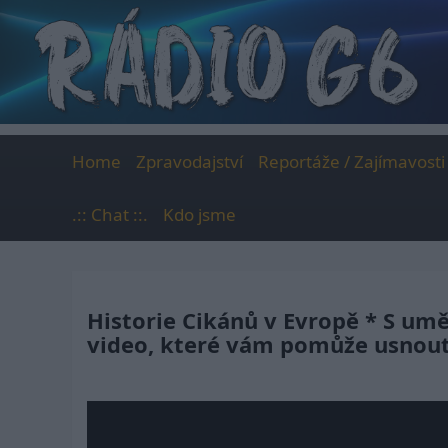
Skip
to
content
Home
Zpravodajství
Reportáže / Zajímavosti
.:: Chat ::.
Kdo jsme
Historie Cikánů v Evropě * S um
video, které vám pomůže usnou