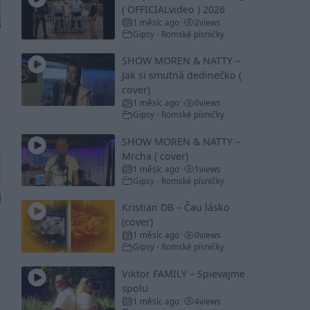
( OFFICIALvideo ) 2026
1 měsíc ago
2
views
•
Gipsy - Romské písničky
SHOW MOREN & NATTY –
Jak si smutná dedinečko (
cover)
1 měsíc ago
0
views
•
Gipsy - Romské písničky
SHOW MOREN & NATTY –
Mrcha ( cover)
1 měsíc ago
1
views
•
Gipsy - Romské písničky
Kristian DB – Čau lásko
(cover)
1 měsíc ago
0
views
•
Gipsy - Romské písničky
Viktor FAMILY – Spievajme
spolu
1 měsíc ago
4
views
•