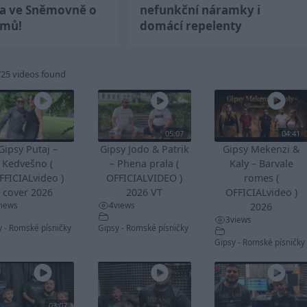
ka ve Sněmovně o
nefunkční náramky i
jmů!
domácí repelenty
725 videos found
05:07
04:41
Gipsy Putaj –
Gipsy Jodo & Patrik
Gipsy Mekenzi &
Kedvešno (
– Phena prala (
Kaly – Barvale
FFICIALvideo )
OFFICIALVIDEO )
romes (
cover 2026
2026 VT
OFFICIALvideo )
views
4
views
2026
3
views
y - Romské písničky
Gipsy - Romské písničky
Gipsy - Romské písničky
03:07