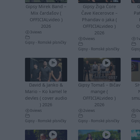
Gipsy Mirek Band –
Gipsy Žiga Čore
G
Mix čardašov (
Čave Kecerovce –
Pa
OFFICIALvideo )
Phandav o jaka (
2026
OFFICIALvideo )
O
3
views
2026
0
views
1
Gipsy - Romské písničky
Gipsy - Romské písničky
Gips
03:57
David & Janko &
Gipsy Tomaš – Bičav
S
Mario – Ko kamel le
mange (
devles ( cover audio
OFFICIALvideo )
smu
) 2026
2026
0
views
2
views
0
Gipsy - Romské písničky
Gipsy - Romské písničky
Gips