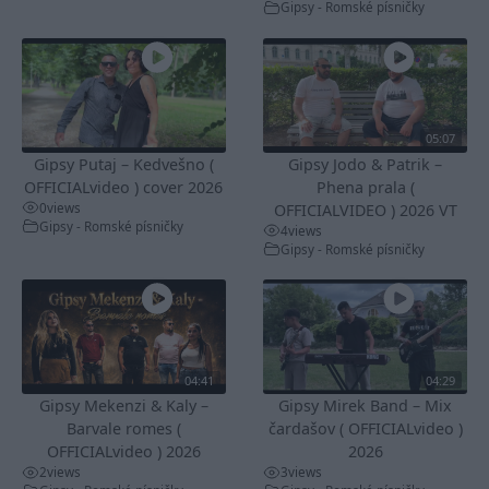
Gipsy - Romské písničky
05:07
Gipsy Putaj – Kedvešno (
Gipsy Jodo & Patrik –
OFFICIALvideo ) cover 2026
Phena prala (
0
views
OFFICIALVIDEO ) 2026 VT
Gipsy - Romské písničky
4
views
Gipsy - Romské písničky
04:41
04:29
Gipsy Mekenzi & Kaly –
Gipsy Mirek Band – Mix
Barvale romes (
čardašov ( OFFICIALvideo )
OFFICIALvideo ) 2026
2026
2
views
3
views