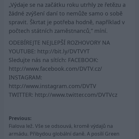
„Výdaje se na začátku roku utrhly ze řetězu a
žádné zvýšení daní to nemůže samo o sobě
spravit. Škrtat je potřeba hodně, například v
počtech státních zaměstnanců,” míní.
ODEBÍREJTE NEJLEPŠÍ ROZHOVORY NA
YOUTUBE: http://bit.ly/DVTVYT
Sledujte nás na sítích: FACEBOOK:
http://www.facebook.com/DVTV.cz/
INSTAGRAM:
http://www.instagram.com/DVTV
TWITTER: http://www.twitter.com/DVTVcz
Post
Previous:
Fialova lež. Vše se odsouvá, kromě výdajů na
navigation
armádu. Přibydou globální daně. A posílí Green