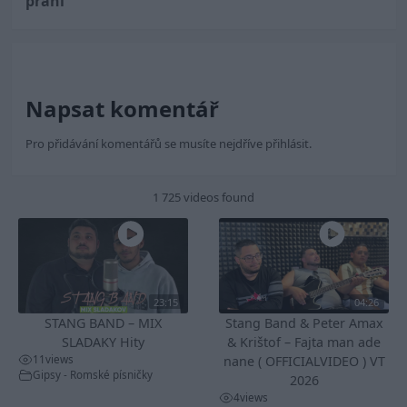
přání
Napsat komentář
Pro přidávání komentářů se musíte nejdříve
přihlásit
.
1 725 videos found
23:15
04:26
STANG BAND – MIX
Stang Band & Peter Amax
SLADAKY Hity
& Krištof – Fajta man ade
11
views
nane ( OFFICIALVIDEO ) VT
Gipsy - Romské písničky
2026
4
views