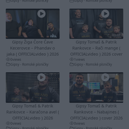
Gipsy - Romské písničky
Gipsy - Romské písničky
03:07
Gipsy Žiga Čore Čave
Gipsy Tomaš & Patrik
Kecerovce – Phandav o
Rankovce – Rači mange (
jaka ( OFFICIALvideo ) 2026
OFFICIALvideo ) 2026 cover
0
views
1
views
Gipsy - Romské písničky
Gipsy - Romské písničky
Gipsy Tomaš & Patrik
Gipsy Tomaš & Patrik
Rankovce – Karačona avel (
Rankovce – Nabajines (
OFFICIALvideo ) 2026
OFFICIALvideo ) cover 2026
0
views
0
views
Gipsy - Romské písničky
Gipsy - Romské písničky