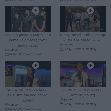
03:57
David & Janko & Mario – Ko
Gipsy Tomaš – Bičav mange
kamel le devles ( cover
( OFFICIALvideo ) 2026
2
views
audio ) 2026
Gipsy - Romské písničky
0
views
Gipsy - Romské písničky
03:46
SHOW MOREN & NATTY –
SHOW MOREN & NATTY –
Jak si smutná dedinečko (
Mrcha ( cover)
1
views
cover)
Gipsy - Romské písničky
0
views
Gipsy - Romské písničky