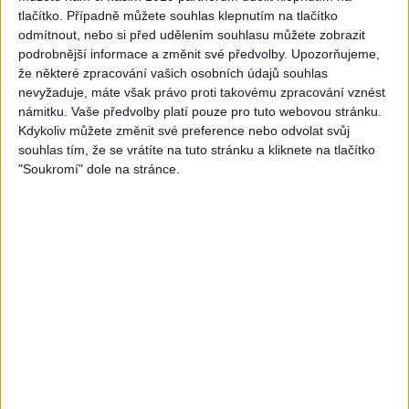
tlačítko. Případně můžete souhlas klepnutím na tlačítko
odmítnout, nebo si před udělením souhlasu můžete zobrazit
podrobnější informace a změnit své předvolby.
Upozorňujeme,
že některé zpracování vašich osobních údajů souhlas
05:40
05:02
nevyžaduje, máte však právo proti takovému zpracování vznést
Peto band – Cardas Mix –
Roma boys – Cardas Mix 2 (
námitku. Vaše předvolby platí pouze pro tuto webovou stránku.
Cide hara / Hin man love (
covers )
Kdykoliv můžete změnit své preference nebo odvolat svůj
1
views
covers )
souhlas tím, že se vrátíte na tuto stránku a kliknete na tlačítko
Gipsy - Romské písničky
1
views
"Soukromí" dole na stránce.
Gipsy - Romské písničky
05:29
TK band – Cardas MegaMix
Golon Junior ft. Mini Rendy
( covers )
– Davaj davaj ( Official
3
views
video / cover )
Gipsy - Romské písničky
0
views
Gipsy - Romské písničky