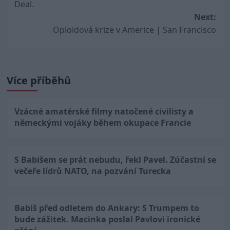
Deal.
Next:
Opioidová krize v Americe | San Francisco
Více příběhů
Vzácné amatérské filmy natočené civilisty a
německými vojáky během okupace Francie
S Babišem se prát nebudu, řekl Pavel. Zúčastní se
večeře lídrů NATO, na pozvání Turecka
Babiš před odletem do Ankary: S Trumpem to
bude zážitek. Macinka poslal Pavlovi ironické