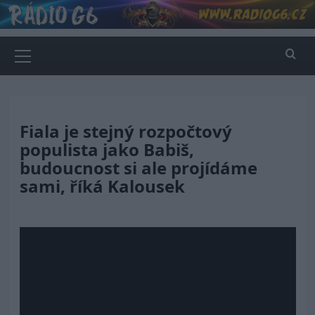
Skip
to
content
Primary
Menu
Fiala je stejný rozpočtový
populista jako Babiš,
budoucnost si ale projídáme
sami, říká Kalousek