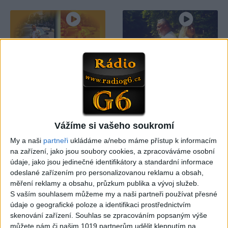
03:04
Kristian DB – Čau lásko
Viktor FAMILY – Spievajme
(cover)
spolu
0
views
3
views
Gipsy - Romské písničky
Gipsy - Romské písničky
Vážíme si vašeho soukromí
My a naši
partneři
ukládáme a/nebo máme přístup k informacím
na zařízení, jako jsou soubory cookies, a zpracováváme osobní
05:33
údaje, jako jsou jedinečné identifikátory a standardní informace
FARIBAND 2026 – LETO MIX
VILO BAND – Nechcem sa
odeslané zařízením pro personalizovanou reklamu a obsah,
(Domov ma nečakajte,
už ďalej skrývať (cover)
měření reklamy a obsahu, průzkum publika a vývoj služeb.
0
views
Mamo av pale)(cover)
S vaším souhlasem můžeme my a naši partneři používat přesné
Gipsy - Romské písničky
3
views
údaje o geografické poloze a identifikaci prostřednictvím
Gipsy - Romské písničky
skenování zařízení. Souhlas se zpracováním popsaným výše
můžete nám či našim 1019 partnerům udělit klepnutím na