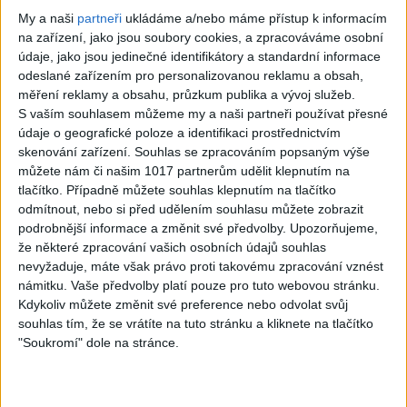
Zemřela hvězda americké country hudby Kris
navigation
My a naši
partneři
ukládáme a/nebo máme přístup k informacím
Kristofferson
na zařízení, jako jsou soubory cookies, a zpracováváme osobní
Next:
údaje, jako jsou jedinečné identifikátory a standardní informace
Hádka v Bílém domě: Trump s Vancem chtěli po
odeslané zařízením pro personalizovanou reklamu a obsah,
Zelenském poděkování. Válku pocítíte, opáčil
měření reklamy a obsahu, průzkum publika a vývoj služeb.
S vaším souhlasem můžeme my a naši partneři používat přesné
údaje o geografické poloze a identifikaci prostřednictvím
skenování zařízení. Souhlas se zpracováním popsaným výše
můžete nám či našim 1017 partnerům udělit klepnutím na
Více příběhů
tlačítko. Případně můžete souhlas klepnutím na tlačítko
odmítnout, nebo si před udělením souhlasu můžete zobrazit
podrobnější informace a změnit své předvolby.
Upozorňujeme,
Srdcervoucí poslední slova dětí před popravou…
že některé zpracování vašich osobních údajů souhlas
nevyžaduje, máte však právo proti takovému zpracování vznést
námitku. Vaše předvolby platí pouze pro tuto webovou stránku.
„Chováte se jako pubertální pitomec!“ ? Drsná
Kdykoliv můžete změnit své preference nebo odvolat svůj
souhlas tím, že se vrátíte na tuto stránku a kliknete na tlačítko
přestřelka ve Sněmovně o střetu zájmů!
"Soukromí" dole na stránce.
Jak se ubránit komárům a klíšťatům? Pozor na