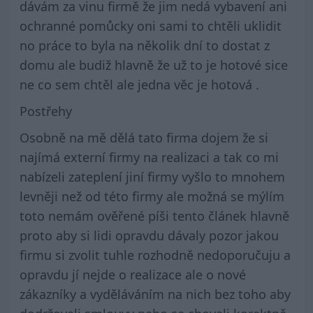
dávám za vinu firmě že jim nedá vybavení ani
ochranné pomůcky oni sami to chtěli uklidit
no práce to byla na několik dní to dostat z
domu ale budiž hlavně že už to je hotové sice
ne co sem chtěl ale jedna věc je hotová .
Postřehy
Osobně na mě dělá tato firma dojem že si
najímá externí firmy na realizaci a tak co mi
nabízeli zateplení jiní firmy vyšlo to mnohem
levněji než od této firmy ale možná se mýlím
toto nemám ověřené píši tento článek hlavně
proto aby si lidi opravdu dávaly pozor jakou
firmu si zvolit tuhle rozhodně nedoporučuju a
opravdu jí nejde o realizace ale o nové
zákazníky a vyděláváním na nich bez toho aby