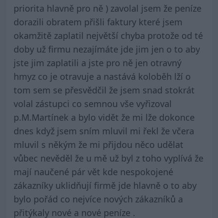
priorita hlavně pro ně ) zavolal jsem že peníze
dorazili obratem přišli faktury které jsem
okamžitě zaplatil největší chyba protože od té
doby už firmu nezajímáte jde jim jen o to aby
jste jim zaplatili a jste pro ně jen otravný
hmyz co je otravuje a nastává koloběh lží o
tom sem se přesvědčil že jsem snad stokrát
volal zástupci co semnou vše vyřizoval
p.M.Martínek a bylo vidět že mi lže dokonce
dnes když jsem sním mluvil mi řekl že včera
mluvil s někým že mi přijdou něco udělat
vůbec nevěděl že u mě už byl z toho vyplívá že
mají naučené pár vět kde nespokojené
zákazníky uklidňují firmě jde hlavně o to aby
bylo pořád co nejvíce nových zákazníků a
přitýkaly nové a nové peníze .