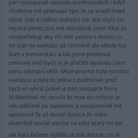
pán vystupoval opravdu profesionálně i když
chvílema mě překvapil tým že se snažil hned
obrat stát a udělat realizaci tak aby zbylo co
nejvíce peněz pro mě několikrát jsem říkal že
neopotřebuji aby mi zbili peníze z dotací co
mi stát na realizaci dá nicméně ale někde byl
šum v komunikaci a tak jsme podepsal
smlouvy aniž bych si je přečetl opravdu jsem
panu zástupci věřil. Moje priorita byla rychlost
realizace a byla to jedna z podmínek proč
bych si vybral právě je pán zástupce firmy
M.Martínek mi zaručil že max do měsíce je
vše udělané po zaplacení a nezapomněl mě
upozornit že až dorazí dotace že mám
okamžitě poslat peníze na učet který mi dal …
Jak bylo řečeno vyřídili za mě dotace ( to je