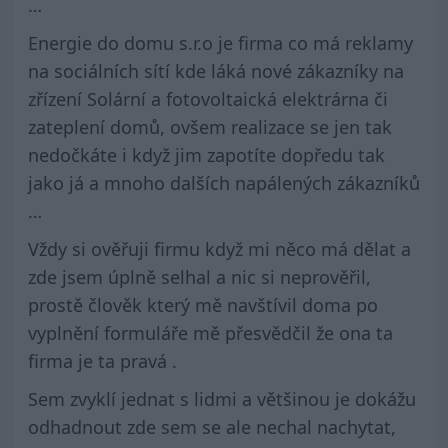
…
Energie do domu s.r.o je firma co má reklamy
na sociálních sítí kde láká nové zákazníky na
zřízení Solární a fotovoltaická elektrárna či
zateplení domů, ovšem realizace se jen tak
nedočkáte i když jim zapotíte dopředu tak
jako já a mnoho dalších napálených zákazníků
…
Vždy si ověřuji firmu když mi něco má dělat a
zde jsem úplně selhal a nic si neprověřil,
prostě člověk který mě navštívil doma po
vyplnění formuláře mě přesvědčil že ona ta
firma je ta pravá .
Sem zvyklí jednat s lidmi a většinou je dokážu
odhadnout zde sem se ale nechal nachytat,