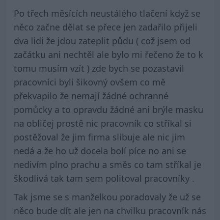
Po třech měsících neustálého tlačení když se
něco začne dělat se přece jen zadařilo přijeli
dva lidi že jdou zateplit půdu ( což jsem od
začátku ani nechtěl ale bylo mi řečeno že to k
tomu musím vzít ) zde bych se pozastavil
pracovníci byli šikovný ovšem co mě
překvapilo že nemají žádné ochranné
pomůcky a to opravdu žádné ani brýle masku
na obličej prostě nic pracovník co stříkal si
postěžoval že jim firma slibuje ale nic jim
nedá a že ho už docela bolí píce no ani se
nedivím plno prachu a směs co tam stříkal je
škodlivá tak tam sem politoval pracovníky .
Tak jsme se s manželkou poradovaly že už se
něco bude dít ale jen na chvilku pracovník nás