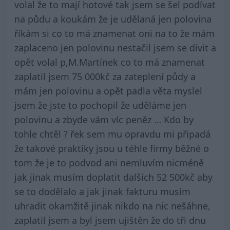
volal že to mají hotové tak jsem se šel podívat
na půdu a koukám že je udělaná jen polovina
říkám si co to má znamenat oni na to že mám
zaplaceno jen polovinu nestačil jsem se divit a
opět volal p,M.Martínek co to má znamenat
zaplatil jsem 75 000kč za zateplení půdy a
mám jen polovinu a opět padla věta myslel
jsem že jste to pochopil že uděláme jen
polovinu a zbyde vám víc peněz … Kdo by
tohle chtěl ? řek sem mu opravdu mi připadá
že takové praktiky jsou u téhle firmy běžné o
tom že je to podvod ani nemluvím nicméně
jak jinak musím doplatit dalších 52 500kč aby
se to dodělalo a jak jinak fakturu musím
uhradit okamžitě jinak nikdo na nic nešáhne,
zaplatil jsem a byl jsem ujištěn že do tři dnu