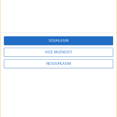
Natalka a Majka – Tanecne
Andrejka – Tanecne cover
cover video od Gipsy
video od Gipsy MT band
0
views
Phrala a MT band
Gipsy - Romské písničky
0
views
Gipsy - Romské písničky
SOUHLASÍM
VÍCE MOŽNOSTÍ
NESOUHLASÍM
Majka Natalka Mata
Keke Band – Avel Ke
Tanecne cover video od
Mande (Official VideoKlip)
Gipsy MT band
2026
0
views
0
views
Gipsy - Romské písničky
Gipsy - Romské písničky