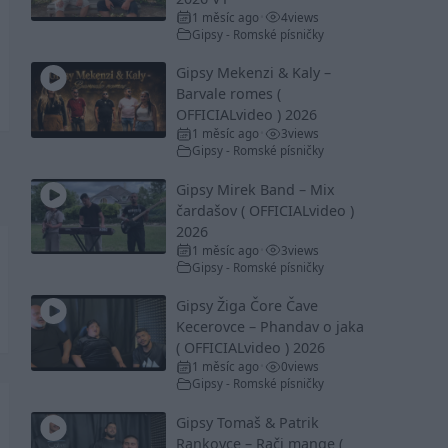
1 měsíc ago
4
views
•
Gipsy - Romské písničky
Gipsy Mekenzi & Kaly –
Barvale romes (
OFFICIALvideo ) 2026
1 měsíc ago
3
views
•
Gipsy - Romské písničky
Gipsy Mirek Band – Mix
čardašov ( OFFICIALvideo )
2026
1 měsíc ago
3
views
•
Gipsy - Romské písničky
Gipsy Žiga Čore Čave
Kecerovce – Phandav o jaka
( OFFICIALvideo ) 2026
1 měsíc ago
0
views
•
Gipsy - Romské písničky
Gipsy Tomaš & Patrik
Rankovce – Rači mange (