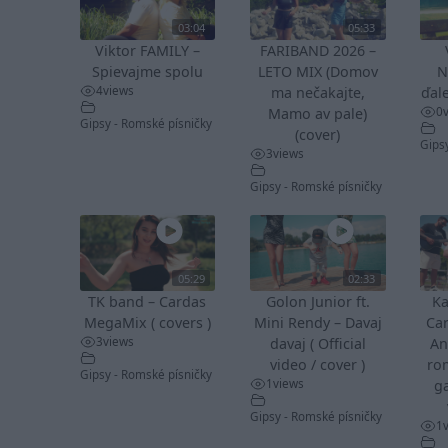
03:04
05:33
Viktor FAMILY –
FARIBAND 2026 –
Spievajme spolu
LETO MIX (Domov
N
4
views
ma nečakajte,
ďale
0
Mamo av pale)
Gipsy - Romské písničky
(cover)
Gips
3
views
Gipsy - Romské písničky
05:29
02:33
TK band – Cardas
Golon Junior ft.
Ka
MegaMix ( covers )
Mini Rendy – Davaj
Ca
3
views
davaj ( Official
An
video / cover )
ro
Gipsy - Romské písničky
1
views
ga
Gipsy - Romské písničky
1