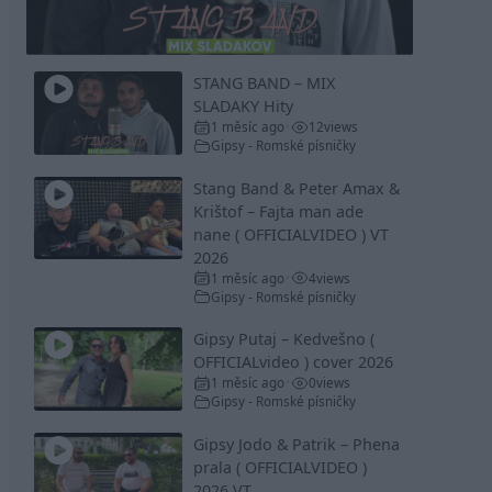
Video
STANG BAND – MIX
SLADAKY Hity
1 měsíc ago
12
views
•
Gipsy - Romské písničky
Stang Band & Peter Amax &
Krištof – Fajta man ade
nane ( OFFICIALVIDEO ) VT
2026
1 měsíc ago
4
views
•
Gipsy - Romské písničky
Gipsy Putaj – Kedvešno (
OFFICIALvideo ) cover 2026
1 měsíc ago
0
views
•
Gipsy - Romské písničky
Gipsy Jodo & Patrik – Phena
prala ( OFFICIALVIDEO )
2026 VT