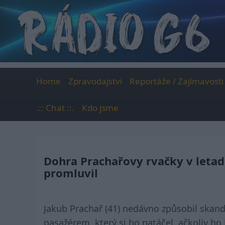
Skip
to
content
Home
Zpravodajství
Reportáže / Zajímavosti
.:: Chat ::.
Kdo jsme
Dohra Prachařovy rvačky v letad
promluvil
Jakub Prachař (41) nedávno způsobil skand
pasažérem, který si ho natáčel, ačkoliv h