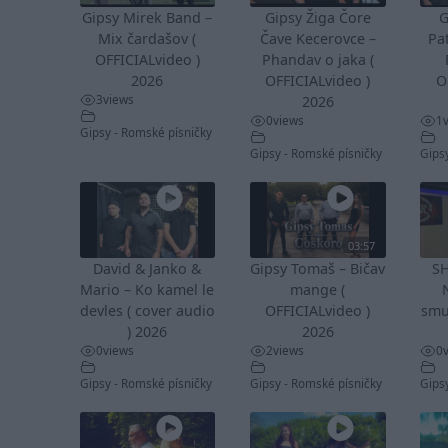
Gipsy Mirek Band –
Gipsy Žiga Čore
G
Mix čardašov (
Čave Kecerovce –
Pa
OFFICIALvideo )
Phandav o jaka (
2026
OFFICIALvideo )
O
3
views
2026
0
views
1
Gipsy - Romské písničky
Gipsy - Romské písničky
Gips
03:57
David & Janko &
Gipsy Tomaš – Bičav
S
Mario – Ko kamel le
mange (
devles ( cover audio
OFFICIALvideo )
smu
) 2026
2026
0
views
2
views
0
Gipsy - Romské písničky
Gipsy - Romské písničky
Gips