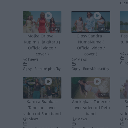
Gips
03:40
04:17
Mojka Orlova –
Gipsy Sandra –
Pas
Kupim si ja gitaru (
NumaNuma (
tu t
Official video /
Official video /
0
cover )
cover )
1
views
1
views
Gips
Gipsy - Romské písničky
Gipsy - Romské písničky
05:40
Karin a Bianka –
Andrejka – Tanecne
S
Tanecne cover
cover video od Peto
T
video od Sani band
band
vid
0
views
1
views
1