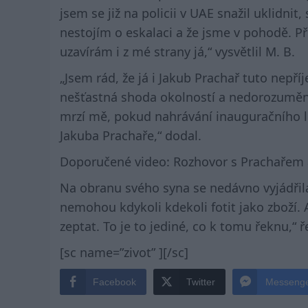
jsem se již na policii v UAE snažil uklidnit,
nestojím o eskalaci a že jsme v pohodě. Př
uzavírám i z mé strany já,“ vysvětlil M. B.
„Jsem rád, že já i Jakub Prachař tuto nepř
nešťastná shoda okolností a nedorozumění
mrzí mě, pokud nahrávání inauguračního le
Jakuba Prachaře,“ dodal.
Doporučené video: Rozhovor s Prachařem
Na obranu svého syna se nedávno vyjádřila 
nemohou kdykoli kdekoli fotit jako zboží. 
zeptat. To je to jediné, co k tomu řeknu,“ 
[sc name=”zivot” ][/sc]
Facebook
Twitter
Messeng