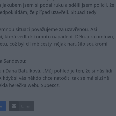
 s Jakubem jsem si podal ruku a sdělil jsem policii, že
edpokládám, že případ uzavřeli. Situaci tedy
íjemnou situaci považujeme za uzavřenou. Asi
, která vedla k tomuto napadení. Děkuji za omluvu,
tu, což byl cíl mé cesty, nějak narušilo soukromí
 a Sandevou:
i Dana Batulková. „Můj pohled je ten, že si nás lidi
A když si vás někdo chce natočit, tak se má slušně
řekla herečka webu Super.cz.
er
Email