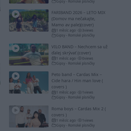
Gipsy - Romské písničky
FARIBAND 2026 – LETO MIX
(Domov ma nečakajte,
Mamo av pale)(cover)
1 měsíc ago
3
views
•
Gipsy - Romské písničky
VILO BAND – Nechcem sa už
ďalej skrývať (cover)
1 měsíc ago
0
views
•
Gipsy - Romské písničky
Peto band – Cardas Mix –
Cide hara / Hin man love (
covers )
1 měsíc ago
1
views
•
Gipsy - Romské písničky
Roma boys – Cardas Mix 2 (
covers )
1 měsíc ago
1
views
•
Gipsy - Romské písničky