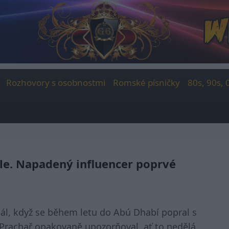
Rozhovory s osobnostmi
Romské písničky
80s, 90s, 
le. Napadený influencer poprvé
ál, když se během letu do Abú Dhabí popral s
o Prachař opakovaně upozorňoval, ať to nedělá.