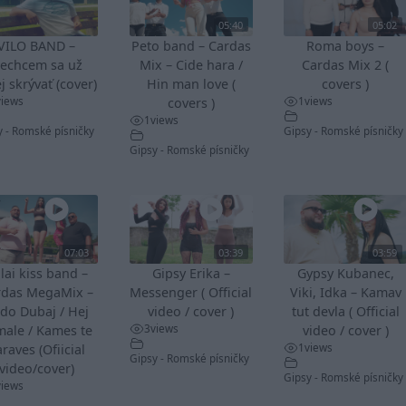
05:40
05:02
VILO BAND –
Peto band – Cardas
Roma boys –
echcem sa už
Mix – Cide hara /
Cardas Mix 2 (
j skrývať (cover)
Hin man love (
covers )
views
1
views
covers )
1
views
y - Romské písničky
Gipsy - Romské písničky
Gipsy - Romské písničky
07:03
03:39
03:59
lai kiss band –
Gipsy Erika –
Gypsy Kubanec,
rdas MegaMix –
Messenger ( Official
Viki, Idka – Kamav
do Dubaj / Hej
video / cover )
tut devla ( Official
3
views
male / Kames te
video / cover )
1
views
raves (Ofiicial
Gipsy - Romské písničky
video/cover)
Gipsy - Romské písničky
views