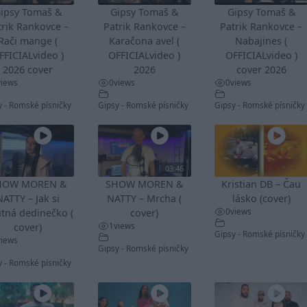
ipsy Tomaš &
Gipsy Tomaš &
Gipsy Tomaš &
trik Rankovce –
Patrik Rankovce –
Patrik Rankovce –
Rači mange (
Karačona avel (
Nabajines (
FFICIALvideo )
OFFICIALvideo )
OFFICIALvideo )
2026 cover
2026
cover 2026
views
0
views
0
views
y - Romské písničky
Gipsy - Romské písničky
Gipsy - Romské písničky
03:46
HOW MOREN &
SHOW MOREN &
Kristian DB – Čau
NATTY – Jak si
NATTY – Mrcha (
lásko (cover)
0
views
tná dedinečko (
cover)
1
views
cover)
Gipsy - Romské písničky
views
Gipsy - Romské písničky
y - Romské písničky