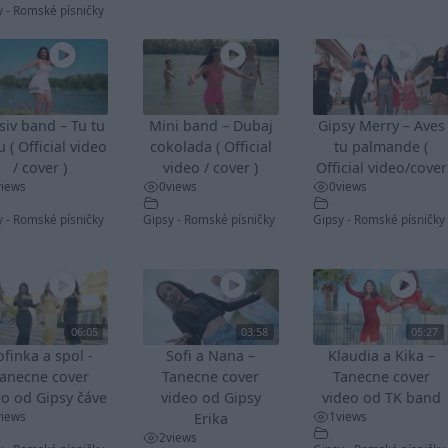
y - Romské písničky
siv band – Tu tu
Mini band – Dubaj
Gipsy Merry – Aves
u ( Official video
cokolada ( Official
tu palmande (
/ cover )
video / cover )
Official video/cover
views
0
views
0
views
y - Romské písničky
Gipsy - Romské písničky
Gipsy - Romské písničky
06:05
03:58
05:27
ofinka a spol -
Sofi a Nana –
Klaudia a Kika –
anecne cover
Tanecne cover
Tanecne cover
eo od Gipsy čáve
video od Gipsy
video od TK band
views
1
views
Erika
2
views