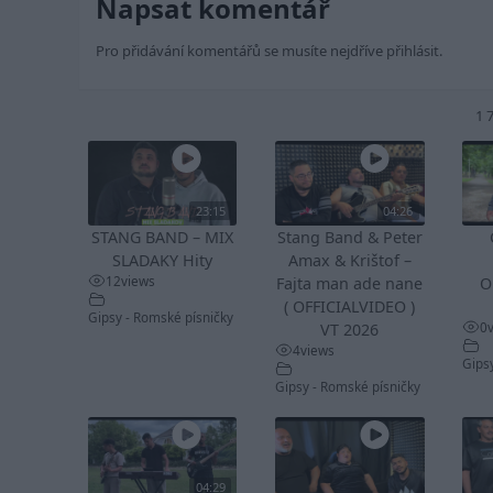
Napsat komentář
Pro přidávání komentářů se musíte nejdříve
přihlásit
.
1 
23:15
04:26
STANG BAND – MIX
Stang Band & Peter
SLADAKY Hity
Amax & Krištof –
12
views
Fajta man ade nane
O
( OFFICIALVIDEO )
Gipsy - Romské písničky
0
VT 2026
4
views
Gips
Gipsy - Romské písničky
04:29