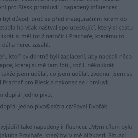
yní pro Blesk promluvil i napadený influencer.
to byl důvod, proč se před inauguračním letem do
tadla ho však naštval spolucestující, který si cestu
ikrát si měl totiž natočit i Prachaře, kterému to
 dál a herec zasáhl.
ři, kteří evidentně byli zaplacení, aby napsali něco
pce, kterej si mě tam fotil, točil, několikrát
 takže jsem udělal, co jsem udělal, zvednul jsem se
 Prachař pro Blesk a nakonec se i omluvil.
m dopřál jedno pivo©eXtra.cz/Pavel Dvořák
k vyjádřil také napadený influencer. „Mým cílem bylo
 Jakuba Prachaře, který byl v mé blízkosti. Situaci