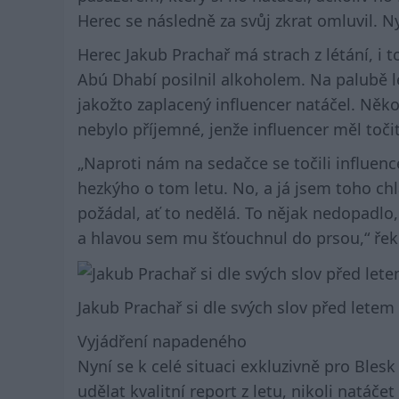
Herec se následně za svůj zkrat omluvil. N
Herec Jakub Prachař má strach z létání, i 
Abú Dhabí posilnil alkoholem. Na palubě le
jakožto zaplacený influencer natáčel. Někol
nebylo příjemné, jenže influencer měl točit
„Naproti nám na sedačce se točili influence
hezkýho o tom letu. No, a já jsem toho chla
požádal, ať to nedělá. To nějak nedopadlo,
a hlavou sem mu šťouchnul do prsou,“ řekl
Jakub Prachař si dle svých slov před lete
Vyjádření napadeného
Nyní se k celé situaci exkluzivně pro Bles
udělat kvalitní report z letu, nikoli natáčet