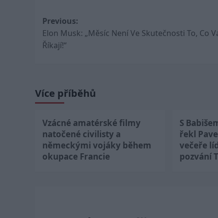
Post
Previous:
Elon Musk: „Měsíc Není Ve Skutečnosti To, Co 
navigation
Říkají!“
Více příběhů
Vzácné amatérské filmy
S Babiše
natočené civilisty a
řekl Pave
německými vojáky během
večeře lí
okupace Francie
pozvání 