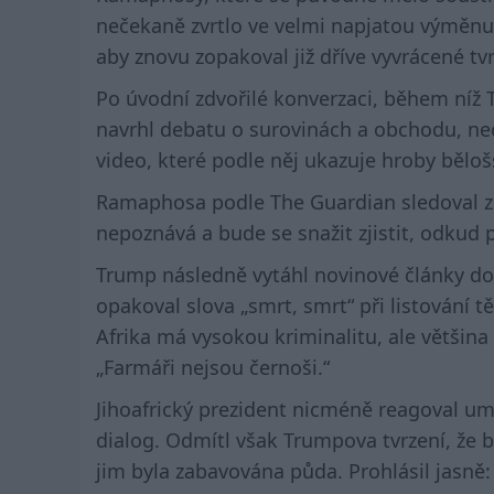
nečekaně zvrtlo ve velmi napjatou výměnu 
aby znovu zopakoval již dříve vyvrácené tvr
Po úvodní zdvořilé konverzaci, během níž 
navrhl debatu o surovinách a obchodu, nec
video, které podle něj ukazuje hroby běloš
Ramaphosa podle The Guardian sledoval zá
nepoznává a bude se snažit zjistit, odkud 
Trump následně vytáhl novinové články dok
opakoval slova „smrt, smrt“ při listování t
Afrika má vysokou kriminalitu, ale většina
„Farmáři nejsou černoši.“
Jihoafrický prezident nicméně reagoval um
dialog. Odmítl však Trumpova tvrzení, že 
jim byla zabavována půda. Prohlásil jasně: 