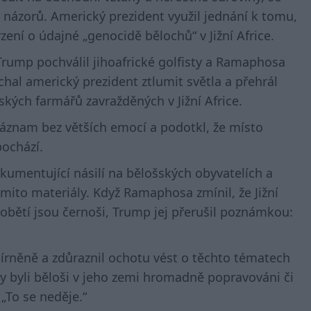
názorů. Americký prezident využil jednání k tomu,
zení o údajné „genocidě bělochů“ v Jižní Africe.
Trump pochválil jihoafrické golfisty a Ramaphosa
hal americký prezident ztlumit světla a přehrál
ských farmářů zavražděných v Jižní Africe.
znam bez větších emocí a podotkl, že místo
pochází.
umentující násilí na bělošských obyvatelích a
ěmito materiály. Když Ramaphosa zmínil, že Jižní
 obětí jsou černoši, Trump jej přerušil poznámkou:
írněně a zdůraznil ochotu vést o těchto tématech
by byli běloši v jeho zemi hromadně popravováni či
„To se neděje.“