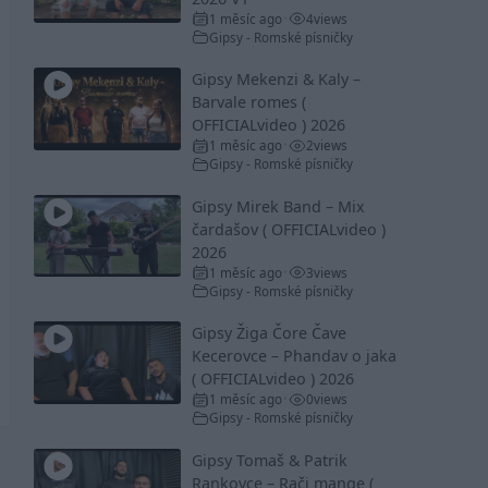
1 měsíc ago
4
views
•
Gipsy - Romské písničky
Gipsy Mekenzi & Kaly –
Barvale romes (
OFFICIALvideo ) 2026
1 měsíc ago
2
views
•
Gipsy - Romské písničky
Gipsy Mirek Band – Mix
čardašov ( OFFICIALvideo )
2026
1 měsíc ago
3
views
•
Gipsy - Romské písničky
Gipsy Žiga Čore Čave
Kecerovce – Phandav o jaka
( OFFICIALvideo ) 2026
1 měsíc ago
0
views
•
Gipsy - Romské písničky
Gipsy Tomaš & Patrik
Rankovce – Rači mange (