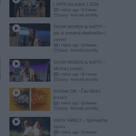
( OFFICIALvideo ) 2026
1 měsíc ago
2
views
•
Gipsy - Romské písničky
SHOW MOREN & NATTY –
Jak si smutná dedinečko (
cover)
1 měsíc ago
0
views
•
Gipsy - Romské písničky
SHOW MOREN & NATTY –
Mrcha ( cover)
1 měsíc ago
1
views
•
Gipsy - Romské písničky
Kristian DB – Čau lásko
(cover)
1 měsíc ago
0
views
•
Gipsy - Romské písničky
Viktor FAMILY – Spievajme
spolu
1 měsíc ago
4
views
•