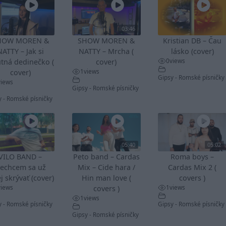
03:46
HOW MOREN &
SHOW MOREN &
Kristian DB – Čau
NATTY – Jak si
NATTY – Mrcha (
lásko (cover)
0
views
tná dedinečko (
cover)
1
views
cover)
Gipsy - Romské písničky
views
Gipsy - Romské písničky
y - Romské písničky
05:40
05:02
VILO BAND –
Peto band – Cardas
Roma boys –
echcem sa už
Mix – Cide hara /
Cardas Mix 2 (
j skrývať (cover)
Hin man love (
covers )
views
1
views
covers )
1
views
y - Romské písničky
Gipsy - Romské písničky
Gipsy - Romské písničky