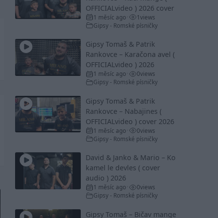
OFFICIALvideo ) 2026 cover
1 měsíc ago
1
views
•
Gipsy - Romské písničky
Gipsy Tomaš & Patrik
Rankovce – Karačona avel (
OFFICIALvideo ) 2026
1 měsíc ago
0
views
•
Gipsy - Romské písničky
Gipsy Tomaš & Patrik
Rankovce – Nabajines (
OFFICIALvideo ) cover 2026
1 měsíc ago
0
views
•
Gipsy - Romské písničky
David & Janko & Mario – Ko
kamel le devles ( cover
audio ) 2026
1 měsíc ago
0
views
•
Gipsy - Romské písničky
Gipsy Tomaš – Bičav mange