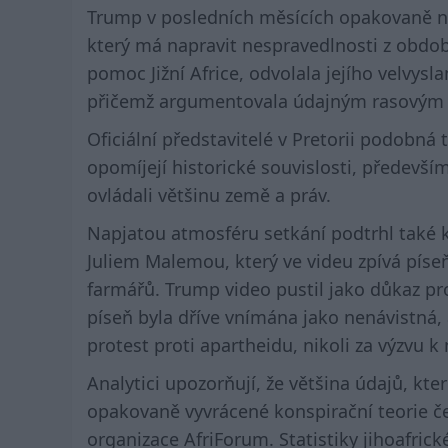
Trump v posledních měsících opakovaně n
který má napravit nespravedlnosti z obdob
pomoc Jižní Africe, odvolala jejího velvys
přičemž argumentovala údajným rasovým
Oficiální představitelé v Pretorii podobná
opomíjejí historické souvislosti, předevší
ovládali většinu země a práv.
Napjatou atmosféru setkání podtrhl také k
Juliem Malemou, který ve videu zpívá píseň 
farmářů. Trump video pustil jako důkaz pr
píseň byla dříve vnímána jako nenávistná, 
protest proti apartheidu, nikoli za výzvu k n
Analytici upozorňují, že většina údajů, kt
opakovaně vyvrácené konspirační teorie če
organizace AfriForum. Statistiky jihoafrick