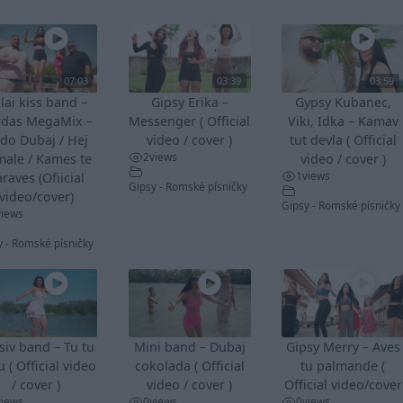
07:03
03:39
03:59
lai kiss band –
Gipsy Erika –
Gypsy Kubanec,
rdas MegaMix –
Messenger ( Official
Viki, Idka – Kamav
do Dubaj / Hej
video / cover )
tut devla ( Official
2
views
male / Kames te
video / cover )
1
views
raves (Ofiicial
Gipsy - Romské písničky
video/cover)
Gipsy - Romské písničky
views
y - Romské písničky
siv band – Tu tu
Mini band – Dubaj
Gipsy Merry – Aves
u ( Official video
cokolada ( Official
tu palmande (
/ cover )
video / cover )
Official video/cover
views
0
views
0
views