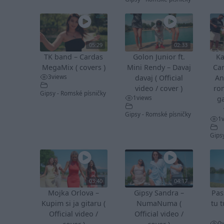
05:29
02:33
TK band – Cardas
Golon Junior ft.
Ka
MegaMix ( covers )
Mini Rendy – Davaj
Ca
3
views
davaj ( Official
An
video / cover )
ro
Gipsy - Romské písničky
1
views
ga
Gipsy - Romské písničky
1
Gips
03:40
04:17
Mojka Orlova –
Gipsy Sandra –
Pas
Kupim si ja gitaru (
NumaNuma (
tu t
Official video /
Official video /
0