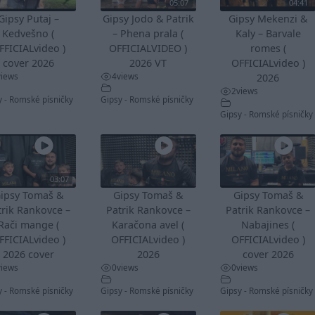
05:07
04:41
Gipsy Putaj –
Gipsy Jodo & Patrik
Gipsy Mekenzi &
Kedvešno (
– Phena prala (
Kaly – Barvale
FFICIALvideo )
OFFICIALVIDEO )
romes (
cover 2026
2026 VT
OFFICIALvideo )
views
4
views
2026
2
views
y - Romské písničky
Gipsy - Romské písničky
Gipsy - Romské písničky
03:07
ipsy Tomaš &
Gipsy Tomaš &
Gipsy Tomaš &
trik Rankovce –
Patrik Rankovce –
Patrik Rankovce –
Rači mange (
Karačona avel (
Nabajines (
FFICIALvideo )
OFFICIALvideo )
OFFICIALvideo )
2026 cover
2026
cover 2026
views
0
views
0
views
y - Romské písničky
Gipsy - Romské písničky
Gipsy - Romské písničky