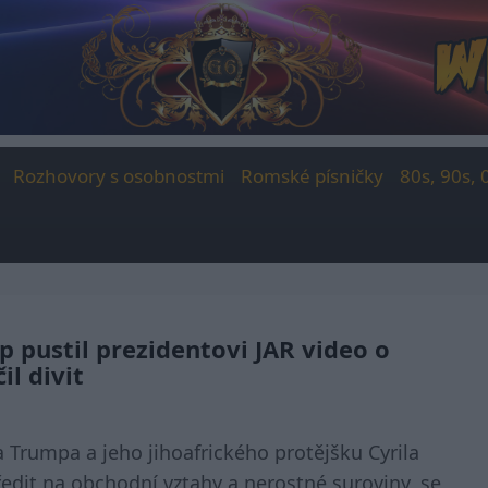
Rozhovory s osobnostmi
Romské písničky
80s, 90s, 
 pustil prezidentovi JAR video o
il divit
 Trumpa a jeho jihoafrického protějšku Cyrila
dit na obchodní vztahy a nerostné suroviny, se