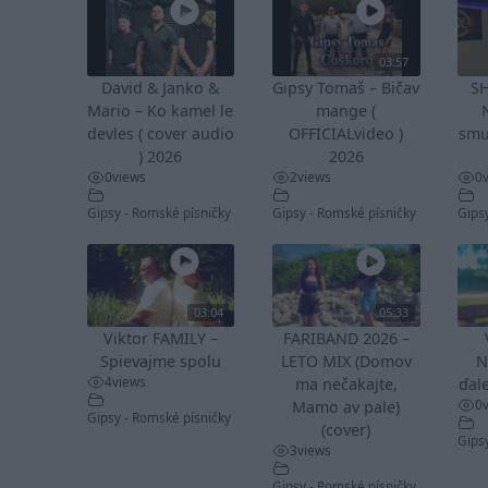
03:57
David & Janko &
Gipsy Tomaš – Bičav
S
Mario – Ko kamel le
mange (
devles ( cover audio
OFFICIALvideo )
smu
) 2026
2026
0
views
2
views
0
Gipsy - Romské písničky
Gipsy - Romské písničky
Gips
03:04
05:33
Viktor FAMILY –
FARIBAND 2026 –
Spievajme spolu
LETO MIX (Domov
N
4
views
ma nečakajte,
ďale
0
Mamo av pale)
Gipsy - Romské písničky
(cover)
Gips
3
views
Gipsy - Romské písničky