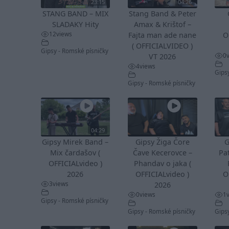
23:15
04:26
STANG BAND – MIX
Stang Band & Peter
SLADAKY Hity
Amax & Krištof –
12
views
Fajta man ade nane
O
( OFFICIALVIDEO )
Gipsy - Romské písničky
0
VT 2026
4
views
Gips
Gipsy - Romské písničky
04:29
Gipsy Mirek Band –
Gipsy Žiga Čore
G
Mix čardašov (
Čave Kecerovce –
Pa
OFFICIALvideo )
Phandav o jaka (
2026
OFFICIALvideo )
O
3
views
2026
0
views
1
Gipsy - Romské písničky
Gipsy - Romské písničky
Gips