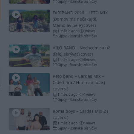
Gipsy - Romské písničky
FARIBAND 2026 – LETO MIX
(Domov ma nečakajte,
Mamo av pale)(cover)
1 měsíc ago
3
views
•
Gipsy - Romské písničky
VILO BAND – Nechcem sa už
ďalej skrývať (cover)
1 měsíc ago
0
views
•
Gipsy - Romské písničky
Peto band – Cardas Mix –
Cide hara / Hin man love (
covers )
1 měsíc ago
1
views
•
Gipsy - Romské písničky
Roma boys – Cardas Mix 2 (
covers )
1 měsíc ago
1
views
•
Gipsy - Romské písničky