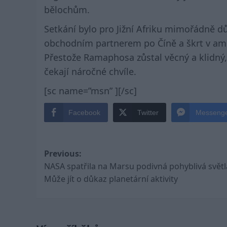
bělochům.
Setkání bylo pro Jižní Afriku mimořádně dů
obchodním partnerem po Číně a škrt v ame
Přestože Ramaphosa zůstal věcný a klidný
čekají náročné chvíle.
[sc name=”msn” ][/sc]
Facebook
Twitter
Messeng
Post
Previous:
NASA spatřila na Marsu podivná pohyblivá světl
navigation
Může jít o důkaz planetární aktivity