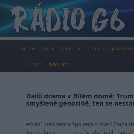
Skip
to
content
Home
Zpravodajství
Reportáže / Zajímavosti
.:: Chat ::.
Kdo jsme
Další drama v Bílém domě: Trump
smyšlené genocidě, ten se nestač
etkání prezidenta Spojených států Donalda
Ramaphosy, které se původně mělo soustře