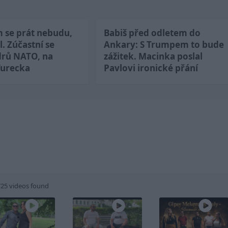
m se prát nebudu,
Babiš před odletem do
l. Zúčastní se
Ankary: S Trumpem to bude
drů NATO, na
zážitek. Macinka poslal
Turecka
Pavlovi ironické přání
725 videos found