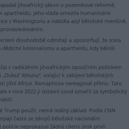
apadal jihoafrický zákon o pozemkové reformě,
í apartheidu. Jeho vláda omezila humanitární
lance z Washingtonu a nabídla azyl bělošské menšině,
 pronásledováním.
 tvrzení dlouhodobě odmítají a upozorňují, že zcela
m dědictví kolonialismu a apartheidu, kdy běloši
lip s radikálním jihoafrickým opozičním politikem
„Dubul’ ibhunu“, volající k zabíjení bělošských
oti Jižní Africe. Ramaphosa nereagoval přímo. Tato
ale v roce 2022 ji ústavní soud označil za symbolický
ásilí.
eré Trump použil, nemá reálný základ. Podle CNN
rpají často ze zdrojů bělošské nacionální
é policie neprokazují žádný cílený útok proti