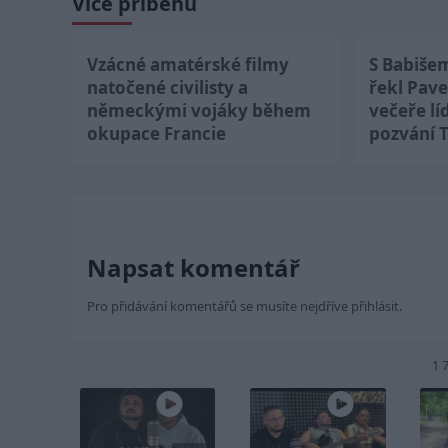
Více příběhů
Vzácné amatérské filmy
S Babiše
natočené civilisty a
řekl Pave
německými vojáky během
večeře lí
okupace Francie
pozvání 
Napsat komentář
Pro přidávání komentářů se musíte nejdříve
přihlásit
.
1 