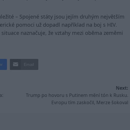
ležité – Spojené státy jsou jejím druhým největším
rické pomoci už dopadl například na boj s HIV.
, situace naznačuje, že vztahy mezi oběma zeměmi
er
Email
Next:
a:
Trump po hovoru s Putinem mění tón k Rusku.
Evropu tím zaskočil, Merze šokoval