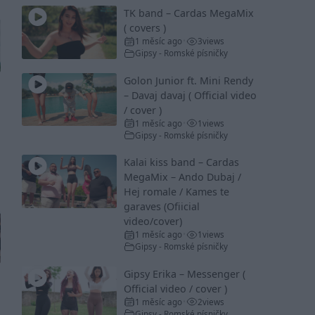
TK band – Cardas MegaMix
( covers )
1 měsíc ago
3
views
•
Gipsy - Romské písničky
Golon Junior ft. Mini Rendy
– Davaj davaj ( Official video
/ cover )
1 měsíc ago
1
views
•
Gipsy - Romské písničky
Kalai kiss band – Cardas
MegaMix – Ando Dubaj /
Hej romale / Kames te
garaves (Ofiicial
video/cover)
1 měsíc ago
1
views
•
Gipsy - Romské písničky
Gipsy Erika – Messenger (
Official video / cover )
1 měsíc ago
2
views
•
Gipsy - Romské písničky