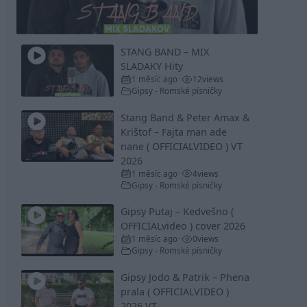
Video
STANG BAND – MIX
SLADAKY Hity
1 měsíc ago
12
views
•
Gipsy - Romské písničky
Stang Band & Peter Amax &
Krištof – Fajta man ade
nane ( OFFICIALVIDEO ) VT
2026
1 měsíc ago
4
views
•
Gipsy - Romské písničky
Gipsy Putaj – Kedvešno (
OFFICIALvideo ) cover 2026
1 měsíc ago
0
views
•
Gipsy - Romské písničky
Gipsy Jodo & Patrik – Phena
prala ( OFFICIALVIDEO )
2026 VT