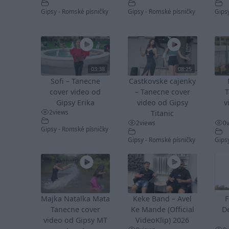
Gipsy - Romské písničky
Gipsy - Romské písničky
Gips
03:38
08:25
Sofi – Tanecne
Castkovske cajenky
cover video od
– Tanecne cover
T
Gipsy Erika
video od Gipsy
v
2
views
Titanic
2
views
0
Gipsy - Romské písničky
Gipsy - Romské písničky
Gips
Majka Natalka Mata
Keke Band – Avel
F
Tanecne cover
Ke Mande (Official
De
video od Gipsy MT
VideoKlip) 2026