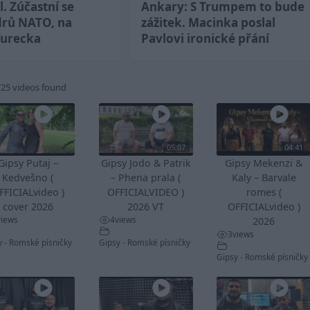
l. Zúčastní se
Ankary: S Trumpem to bude
drů NATO, na
zážitek. Macinka poslal
Turecka
Pavlovi ironické přání
725 videos found
05:07
04:41
Gipsy Putaj –
Gipsy Jodo & Patrik
Gipsy Mekenzi &
Kedvešno (
– Phena prala (
Kaly – Barvale
FFICIALvideo )
OFFICIALVIDEO )
romes (
cover 2026
2026 VT
OFFICIALvideo )
views
4
views
2026
3
views
y - Romské písničky
Gipsy - Romské písničky
Gipsy - Romské písničky