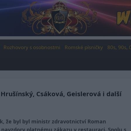
Rozhovory s osobnostmi
Romské písničky
80s, 90s, 
 Hrušínský, Csáková, Geislerová i další
k, že byl byl ministr zdravotnictví Roman
 navzdory platnému zákazu v restauraci. Spolu s