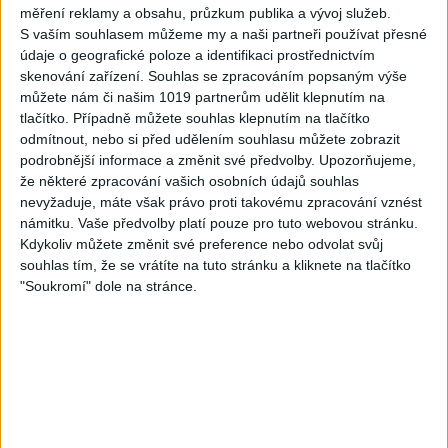
03:04
měření reklamy a obsahu, průzkum publika a vývoj služeb.
Kristian DB – Čau lásko
Viktor FAMILY – Spievajme
S vaším souhlasem můžeme my a naši partneři používat přesné
(cover)
spolu
údaje o geografické poloze a identifikaci prostřednictvím
0
views
3
views
skenování zařízení. Souhlas se zpracováním popsaným výše
Gipsy - Romské písničky
Gipsy - Romské písničky
můžete nám či našim 1019 partnerům udělit klepnutím na
tlačítko. Případně můžete souhlas klepnutím na tlačítko
odmítnout, nebo si před udělením souhlasu můžete zobrazit
podrobnější informace a změnit své předvolby.
Upozorňujeme,
že některé zpracování vašich osobních údajů souhlas
nevyžaduje, máte však právo proti takovému zpracování vznést
05:33
námitku. Vaše předvolby platí pouze pro tuto webovou stránku.
FARIBAND 2026 – LETO MIX
VILO BAND – Nechcem sa
Kdykoliv můžete změnit své preference nebo odvolat svůj
(Domov ma nečakajte,
už ďalej skrývať (cover)
souhlas tím, že se vrátíte na tuto stránku a kliknete na tlačítko
0
views
Mamo av pale)(cover)
Gipsy - Romské písničky
"Soukromí" dole na stránce.
3
views
Gipsy - Romské písničky
05:40
05:02
Peto band – Cardas Mix –
Roma boys – Cardas Mix 2 (