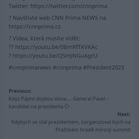
Twitter: https://twitter.com/cnnprima
? Navštivte web CNN Prima NEWS na
https://cnnprima.cz
? Videa, která musíte vidět:
?? https://youtu.be/0BmRfTKVKAc
? https://youtu.be/Q5mJNGuAgrU
#cnnprimanews #cnnprima #Prezident2023
Post
Previous:
Kdyz Pájovi dojdou slova…. General Pavel –
navigation
kandidat na prezidenta Čr
Next:
Kdybych se stal prezidentem, zorganizoval bych na
Pražském hradě mírový summit