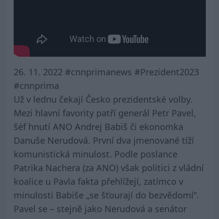
26. 11. 2022 #cnnprimanews #Prezident2023
#cnnprima
Už v lednu čekají Česko prezidentské volby.
Mezi hlavní favority patří generál Petr Pavel,
šéf hnutí ANO Andrej Babiš či ekonomka
Danuše Nerudová. První dva jmenované tíží
komunistická minulost. Podle poslance
Patrika Nachera (za ANO) však politici z vládní
koalice u Pavla fakta přehlížejí, zatímco v
minulosti Babiše „se šťourají do bezvědomí“.
Pavel se – stejně jako Nerudová a senátor