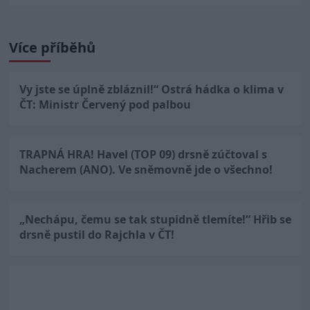
Více příběhů
Vy jste se úplně zbláznil!“ Ostrá hádka o klima v
ČT: Ministr Červený pod palbou
TRAPNÁ HRA! Havel (TOP 09) drsně zúčtoval s
Nacherem (ANO). Ve sněmovně jde o všechno!
„Nechápu, čemu se tak stupidně tlemíte!“ Hřib se
drsně pustil do Rajchla v ČT!