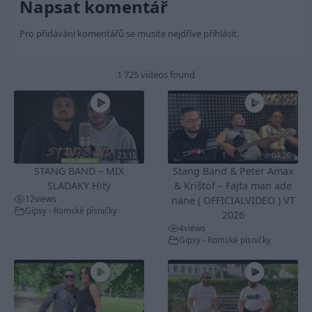
Napsat komentář
Pro přidávání komentářů se musíte nejdříve
přihlásit
.
1 725 videos found
23:15
04:26
STANG BAND – MIX
Stang Band & Peter Amax
SLADAKY Hity
& Krištof – Fajta man ade
12
views
nane ( OFFICIALVIDEO ) VT
Gipsy - Romské písničky
2026
4
views
Gipsy - Romské písničky