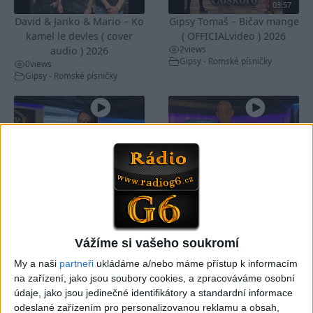
03:57
David & Janko & Mario – Ko
Gipsy Tomaš – Bičav mange
kamel le devles ( cover
( OFFICIALvideo ) 2026
2
views
audio ) 2026
Gipsy - Romské písničky
0
views
Gipsy - Romské písničky
03:46
SHOW MOREN & NATTY –
SHOW MOREN & NATTY –
Jak si smutná dedinečko (
Mrcha ( cover)
1
views
cover)
Gipsy - Romské písničky
0
views
Gipsy - Romské písničky
Vážíme si vašeho soukromí
My a naši
partneři
ukládáme a/nebo máme přístup k informacím
na zařízení, jako jsou soubory cookies, a zpracováváme osobní
údaje, jako jsou jedinečné identifikátory a standardní informace
odeslané zařízením pro personalizovanou reklamu a obsah,