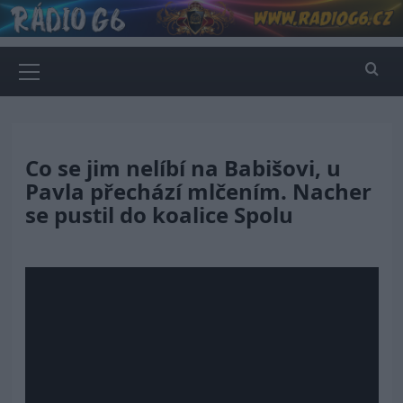
Skip
to
content
Primary
Menu
Co se jim nelíbí na Babišovi, u
Pavla přechází mlčením. Nacher
se pustil do koalice Spolu