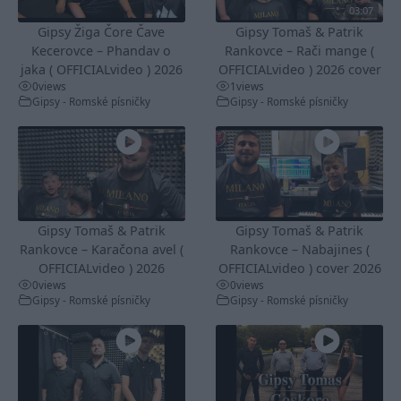
03:07
Gipsy Žiga Čore Čave
Gipsy Tomaš & Patrik
Kecerovce – Phandav o
Rankovce – Rači mange (
jaka ( OFFICIALvideo ) 2026
OFFICIALvideo ) 2026 cover
0
views
1
views
Gipsy - Romské písničky
Gipsy - Romské písničky
Gipsy Tomaš & Patrik
Gipsy Tomaš & Patrik
Rankovce – Karačona avel (
Rankovce – Nabajines (
OFFICIALvideo ) 2026
OFFICIALvideo ) cover 2026
0
views
0
views
Gipsy - Romské písničky
Gipsy - Romské písničky