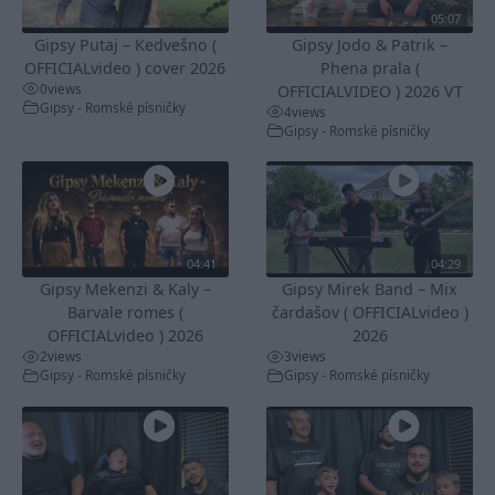
05:07
Gipsy Putaj – Kedvešno (
Gipsy Jodo & Patrik –
OFFICIALvideo ) cover 2026
Phena prala (
0
views
OFFICIALVIDEO ) 2026 VT
Gipsy - Romské písničky
4
views
Gipsy - Romské písničky
04:41
04:29
Gipsy Mekenzi & Kaly –
Gipsy Mirek Band – Mix
Barvale romes (
čardašov ( OFFICIALvideo )
OFFICIALvideo ) 2026
2026
2
views
3
views
Gipsy - Romské písničky
Gipsy - Romské písničky