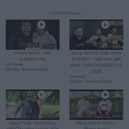
1 725 videos found
23:15
04:26
STANG BAND – MIX
Stang Band & Peter Amax
SLADAKY Hity
& Krištof – Fajta man ade
12
views
nane ( OFFICIALVIDEO ) VT
Gipsy - Romské písničky
2026
4
views
Gipsy - Romské písničky
05:07
Gipsy Putaj – Kedvešno (
Gipsy Jodo & Patrik –
OFFICIALvideo ) cover 2026
Phena prala (