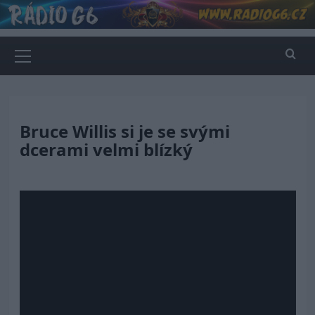
Skip
to
content
Primary
Menu
Bruce Willis si je se svými
dcerami velmi blízký