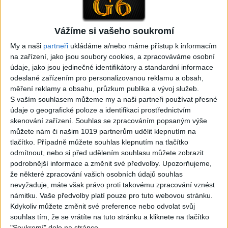
Gipsy - Romské písničky
Vážíme si vašeho soukromí
My a naši
partneři
ukládáme a/nebo máme přístup k informacím
na zařízení, jako jsou soubory cookies, a zpracováváme osobní
údaje, jako jsou jedinečné identifikátory a standardní informace
05:29
odeslané zařízením pro personalizovanou reklamu a obsah,
TK band – Cardas MegaMix
Golon Junior ft. Mini Rendy
měření reklamy a obsahu, průzkum publika a vývoj služeb.
( covers )
– Davaj davaj ( Official
S vaším souhlasem můžeme my a naši partneři používat přesné
3
views
video / cover )
údaje o geografické poloze a identifikaci prostřednictvím
Gipsy - Romské písničky
0
views
skenování zařízení. Souhlas se zpracováním popsaným výše
Gipsy - Romské písničky
můžete nám či našim 1019 partnerům udělit klepnutím na
tlačítko. Případně můžete souhlas klepnutím na tlačítko
odmítnout, nebo si před udělením souhlasu můžete zobrazit
podrobnější informace a změnit své předvolby.
Upozorňujeme,
že některé zpracování vašich osobních údajů souhlas
07:03
03:39
nevyžaduje, máte však právo proti takovému zpracování vznést
Kalai kiss band – Cardas
Gipsy Erika – Messenger (
námitku. Vaše předvolby platí pouze pro tuto webovou stránku.
MegaMix – Ando Dubaj /
Official video / cover )
Kdykoliv můžete změnit své preference nebo odvolat svůj
2
views
Hej romale / Kames te
souhlas tím, že se vrátíte na tuto stránku a kliknete na tlačítko
Gipsy - Romské písničky
garaves (Ofiicial
"Soukromí" dole na stránce.