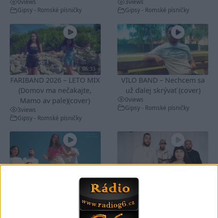
0
views
3
views
Gipsy - Romské písničky
Gipsy - Romské písničky
05:33
FARIBAND 2026 – LETO MIX
VILO BAND – Nechcem sa
(Domov ma nečakajte,
už ďalej skrývať (cover)
0
views
Mamo av pale)(cover)
Gipsy - Romské písničky
3
views
Gipsy - Romské písničky
05:40
05:02
Peto band – Cardas Mix –
Roma boys – Cardas Mix 2 (
Cide hara / Hin man love (
covers )
1
views
covers )
Gipsy - Romské písničky
1
views