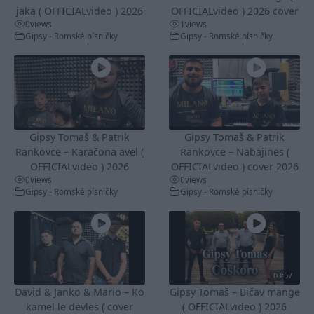
jaka ( OFFICIALvideo ) 2026
OFFICIALvideo ) 2026 cover
0
views
1
views
Gipsy - Romské písničky
Gipsy - Romské písničky
Gipsy Tomaš & Patrik
Gipsy Tomaš & Patrik
Rankovce – Karačona avel (
Rankovce – Nabajines (
OFFICIALvideo ) 2026
OFFICIALvideo ) cover 2026
0
views
0
views
Gipsy - Romské písničky
Gipsy - Romské písničky
03:57
David & Janko & Mario – Ko
Gipsy Tomaš – Bičav mange
kamel le devles ( cover
( OFFICIALvideo ) 2026