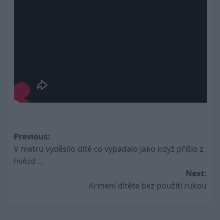
Post
Previous:
V metru vyděsilo dítě co vypadalo jako když přišlo z
navigation
hvězd …
Next:
Krmení dítěte bez použití rukou