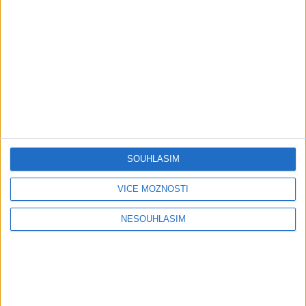
Gipsy - Romské písničky
Gipsy Putaj – Kedvešno (
OFFICIALvideo ) cover 2026
1 měsíc ago
0
views
•
Gipsy - Romské písničky
Gipsy Jodo & Patrik – Phena prala (
OFFICIALVIDEO ) 2026 VT
1 měsíc ago
4
views
•
Gipsy - Romské písničky
SOUHLASÍM
Gipsy Mekenzi & Kaly – Barvale
VÍCE MOŽNOSTÍ
romes ( OFFICIALvideo ) 2026
1 měsíc ago
2
views
•
NESOUHLASÍM
Gipsy - Romské písničky
Gipsy Mirek Band – Mix čardašov (
OFFICIALvideo ) 2026
1 měsíc ago
3
views
•
Gipsy - Romské písničky