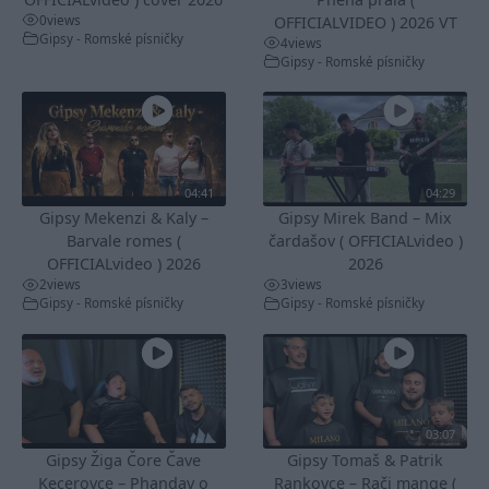
0
views
OFFICIALVIDEO ) 2026 VT
Gipsy - Romské písničky
4
views
Gipsy - Romské písničky
04:41
04:29
Gipsy Mekenzi & Kaly –
Gipsy Mirek Band – Mix
Barvale romes (
čardašov ( OFFICIALvideo )
OFFICIALvideo ) 2026
2026
2
views
3
views
Gipsy - Romské písničky
Gipsy - Romské písničky
03:07
Gipsy Žiga Čore Čave
Gipsy Tomaš & Patrik
Kecerovce – Phandav o
Rankovce – Rači mange (