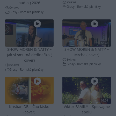
2
views
audio ) 2026
Gipsy - Romské písničky
0
views
Gipsy - Romské písničky
03:46
SHOW MOREN & NATTY –
SHOW MOREN & NATTY –
Jak si smutná dedinečko (
Mrcha ( cover)
1
views
cover)
Gipsy - Romské písničky
0
views
Gipsy - Romské písničky
03:04
Kristian DB – Čau lásko
Viktor FAMILY – Spievajme
(cover)
spolu