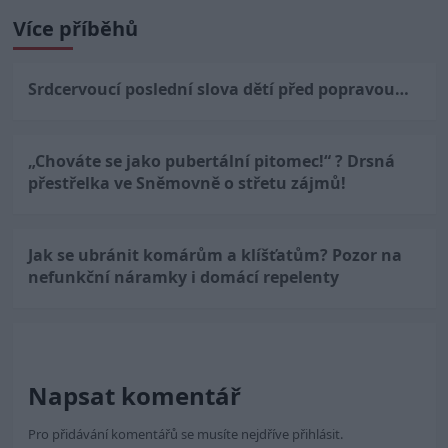
Více příběhů
Srdcervoucí poslední slova dětí před popravou…
„Chováte se jako pubertální pitomec!“ ? Drsná
přestřelka ve Sněmovně o střetu zájmů!
Jak se ubránit komárům a klíšťatům? Pozor na
nefunkční náramky i domácí repelenty
Napsat komentář
Pro přidávání komentářů se musíte nejdříve
přihlásit
.