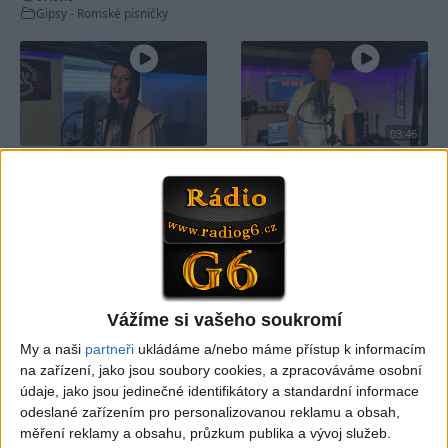
Gipsy - Romské písničky
03:46
SHOW MOREN & NATTY –
SHOW MOREN & NATTY –
Jak si smutná dedinečko (
Mrcha ( cover)
1
views
cover)
Gipsy - Romské písničky
0
views
Gipsy - Romské písničky
Vážíme si vašeho soukromí
My a naši
partneři
ukládáme a/nebo máme přístup k informacím
03:04
na zařízení, jako jsou soubory cookies, a zpracováváme osobní
Kristian DB – Čau lásko
Viktor FAMILY – Spievajme
údaje, jako jsou jedinečné identifikátory a standardní informace
(cover)
spolu
odeslané zařízením pro personalizovanou reklamu a obsah,
0
views
3
views
měření reklamy a obsahu, průzkum publika a vývoj služeb.
Gipsy - Romské písničky
Gipsy - Romské písničky