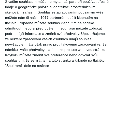
S vaším souhlasem můžeme my a naši partneři používat přesné
údaje o geografické poloze a identifikaci prostřednictvím
skenování zařízení. Souhlas se zpracováním popsaným výše
můžete nám či našim 1017 partnerům udělit klepnutím na
tlačítko. Případně můžete souhlas klepnutím na tlačítko
05:33
odmítnout, nebo si před udělením souhlasu můžete zobrazit
FARIBAND 2026 – LETO MIX
VILO BAND – Nechcem sa
podrobnější informace a změnit své předvolby.
Upozorňujeme,
(Domov ma nečakajte,
už ďalej skrývať (cover)
že některé zpracování vašich osobních údajů souhlas
0
views
Mamo av pale)(cover)
nevyžaduje, máte však právo proti takovému zpracování vznést
Gipsy - Romské písničky
3
views
námitku. Vaše předvolby platí pouze pro tuto webovou stránku.
Gipsy - Romské písničky
Kdykoliv můžete změnit své preference nebo odvolat svůj
souhlas tím, že se vrátíte na tuto stránku a kliknete na tlačítko
"Soukromí" dole na stránce.
05:02
Peto band – Cardas Mix –
Roma boys – Cardas Mix 2 (
Cide hara / Hin man love (
covers )
1
views
covers )
Gipsy - Romské písničky
0
views
Gipsy - Romské písničky