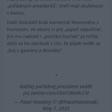
„pořádných prezidentů“, kteří mají zkušenosti
s basou.
Další diskutéři brali komentář Novotného s
humorem. Ve vězení si prý „aspoň odpočine“,
jiní mu nabízeli i „posílání buchet“ za mříže,
další se ho zastávali s tím, že půjde sedět za
„boj s gaunery a dezoláty“.
Každej pořádnej prezident seděl!
pic.twitter.com/OnrCWeMcCN
— Pavel Novotný ?? (@PavelNovotnak)
May 7, 2025