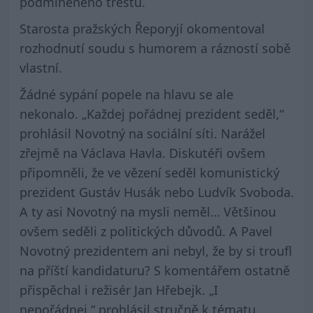
podmíněného trestu.
Starosta pražských Řeporyjí okomentoval
rozhodnutí soudu s humorem a rázností sobě
vlastní.
Žádné sypání popele na hlavu se ale
nekonalo. „Každej pořádnej prezident seděl,“
prohlásil Novotný na sociální síti. Narážel
zřejmě na Václava Havla. Diskutéři ovšem
připomněli, že ve vězení seděl komunistický
prezident Gustáv Husák nebo Ludvík Svoboda.
A ty asi Novotný na mysli neměl… Většinou
ovšem seděli z politických důvodů. A Pavel
Novotný prezidentem ani nebyl, že by si troufl
na příští kandidaturu? S komentářem ostatně
přispěchal i režisér Jan Hřebejk. „I
nepořádnej,“ prohlásil stručně k tématu