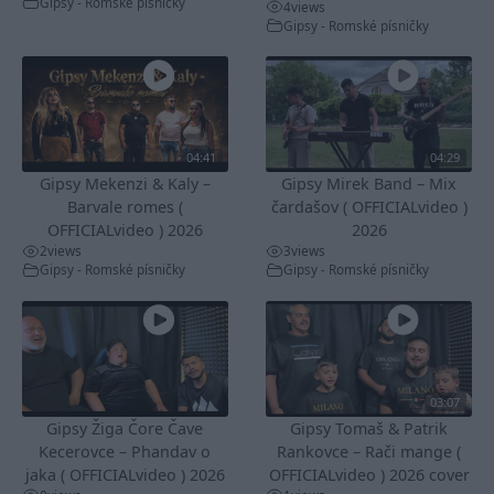
Gipsy - Romské písničky
4
views
Gipsy - Romské písničky
04:41
04:29
Gipsy Mekenzi & Kaly –
Gipsy Mirek Band – Mix
Barvale romes (
čardašov ( OFFICIALvideo )
OFFICIALvideo ) 2026
2026
2
views
3
views
Gipsy - Romské písničky
Gipsy - Romské písničky
03:07
Gipsy Žiga Čore Čave
Gipsy Tomaš & Patrik
Kecerovce – Phandav o
Rankovce – Rači mange (
jaka ( OFFICIALvideo ) 2026
OFFICIALvideo ) 2026 cover