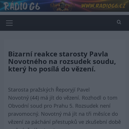
Skip
to
content
Primary
Menu
Bizarní reakce starosty Pavla
Novotného na rozsudek soudu,
který ho posílá do vězení.
Starosta pražských Řeporyjí
Pavel
Novotný
(44)
má jít do vězení.
Rozhodl o tom
Obvodní soud pro Prahu 5
. Rozsudek není
pravomocný. Novotný má jít na tři měsíce do
vězení za páchání přestupků ve zkušební době