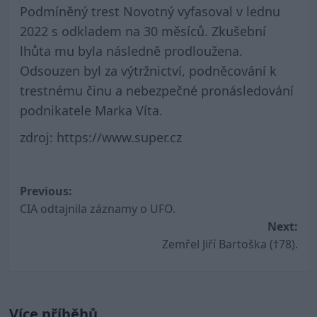
Podmíněný trest Novotný vyfasoval v lednu
2022 s odkladem na 30 měsíců. Zkušební
lhůta mu byla následně prodloužena.
Odsouzen byl za výtržnictví, podněcování k
trestnému činu a nebezpečné pronásledování
podnikatele Marka Víta.
zdroj: https://www.super.cz
Post
Previous:
CIA odtajnila záznamy o UFO.
navigation
Next:
Zemřel Jiří Bartoška (†78).
Více příběhů