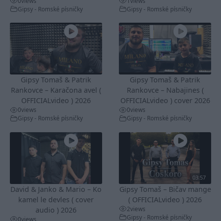
0
views
1
views
Gipsy - Romské písničky
Gipsy - Romské písničky
Gipsy Tomaš & Patrik
Gipsy Tomaš & Patrik
Rankovce – Karačona avel (
Rankovce – Nabajines (
OFFICIALvideo ) 2026
OFFICIALvideo ) cover 2026
0
views
0
views
Gipsy - Romské písničky
Gipsy - Romské písničky
03:57
David & Janko & Mario – Ko
Gipsy Tomaš – Bičav mange
kamel le devles ( cover
( OFFICIALvideo ) 2026
2
views
audio ) 2026
Gipsy - Romské písničky
0
views