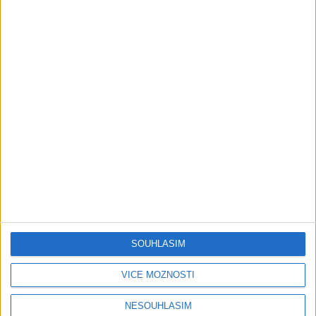
Play
Video
STANG BAND – MIX SLADAKY Hity
1 měsíc ago
10
views
•
Gipsy - Romské písničky
SOUHLASÍM
Stang Band & Peter Amax &
Krištof – Fajta man ade nane (
VÍCE MOŽNOSTÍ
OFFICIALVIDEO ) VT 2026
1 měsíc ago
4
views
•
Gipsy - Romské písničky
NESOUHLASÍM