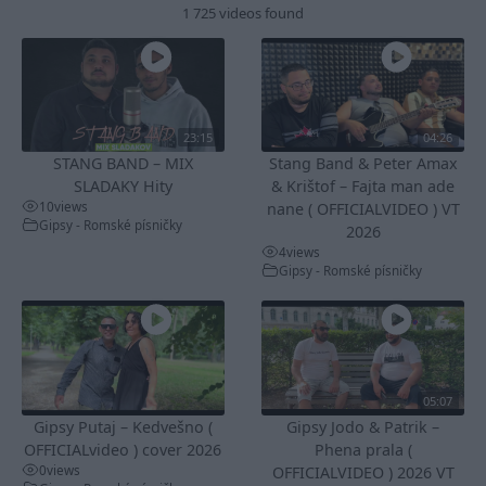
1 725 videos found
23:15
04:26
STANG BAND – MIX
Stang Band & Peter Amax
SLADAKY Hity
& Krištof – Fajta man ade
10
views
nane ( OFFICIALVIDEO ) VT
Gipsy - Romské písničky
2026
4
views
Gipsy - Romské písničky
05:07
Gipsy Putaj – Kedvešno (
Gipsy Jodo & Patrik –
OFFICIALvideo ) cover 2026
Phena prala (
0
views
OFFICIALVIDEO ) 2026 VT