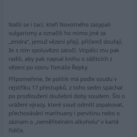
Našli se i tací, kteří Novotného zasypali
vulgarismy a označili ho mimo jiné za
„zmdra“, jemuž vězení přejí, přičemž doufají,
že s ním spoluvězni zatočí. Vtipálci mu pak
radili, aby pak napsal knihu o zážitcích z
vězení po vzoru Tomáše Řepky.
Připomeňme, že politik má podle soudu v
rejstříku 17 přestupků, z toho sedm spáchal
po prodloužení zkušební doby soudem. Šlo o
urážení výrazy, které soud odmítl zopakovat,
přechovávání marihuany i pervitinu nebo o
záznam o „neměřitelném alkoholu“ v kartě
řidiče.