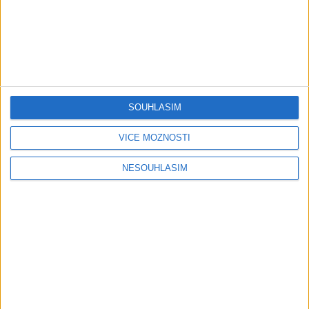
05:29
TK band – Cardas MegaMix
Golon Junior ft. Mini Rendy
( covers )
– Davaj davaj ( Official
3
views
video / cover )
SOUHLASÍM
Gipsy - Romské písničky
0
views
Gipsy - Romské písničky
VÍCE MOŽNOSTÍ
NESOUHLASÍM
07:03
03:39
Kalai kiss band – Cardas
Gipsy Erika – Messenger (
MegaMix – Ando Dubaj /
Official video / cover )
2
views
Hej romale / Kames te
Gipsy - Romské písničky
garaves (Ofiicial
video/cover)
1
views