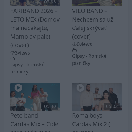
05:33
FARIBAND 2026 –
VILO BAND –
LETO MIX (Domov
Nechcem sa už
ma nečakajte,
ďalej skrývať
Mamo av pale)
(cover)
(cover)
0
views
3
views
Gipsy - Romské
písničky
Gipsy - Romské
písničky
05:40
05:02
Peto band –
Roma boys –
Cardas Mix – Cide
Cardas Mix 2 (