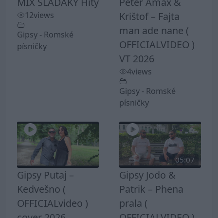
MIX SLADAKY Hity
Peter Amax &
12
views
Krištof – Fajta
man ade nane (
Gipsy - Romské
OFFICIALVIDEO )
písničky
VT 2026
4
views
Gipsy - Romské
písničky
05:07
Gipsy Putaj –
Gipsy Jodo &
Kedvešno (
Patrik – Phena
OFFICIALvideo )
prala (
cover 2026
OFFICIALVIDEO )