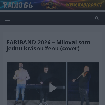
Skip
to
content
Primary
Menu
FARIBAND 2026 – Miloval som
jednu krásnu ženu (cover)
Play
Video