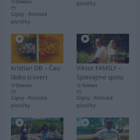
0
views
písničky
Gipsy - Romské
písničky
03:04
Kristian DB – Čau
Viktor FAMILY –
lásko (cover)
Spievajme spolu
0
views
3
views
Gipsy - Romské
Gipsy - Romské
písničky
písničky