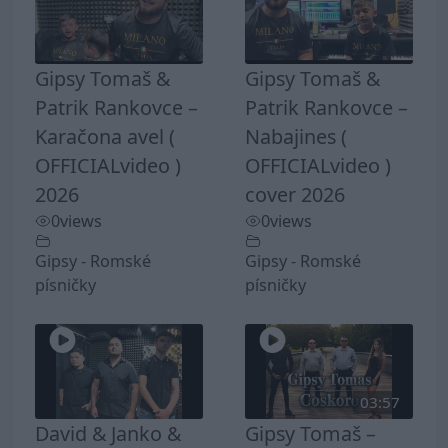
Gipsy Tomaš &
Gipsy Tomaš &
Patrik Rankovce –
Patrik Rankovce –
Karačona avel (
Nabajines (
OFFICIALvideo )
OFFICIALvideo )
2026
cover 2026
0
views
0
views
Gipsy - Romské
Gipsy - Romské
písničky
písničky
03:57
David & Janko &
Gipsy Tomaš –