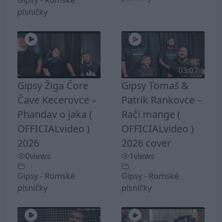
Gipsy - Romské
písničky
03:07
Gipsy Žiga Čore
Gipsy Tomaš &
Čave Kecerovce –
Patrik Rankovce –
Phandav o jaka (
Rači mange (
OFFICIALvideo )
OFFICIALvideo )
2026
2026 cover
0
views
1
views
Gipsy - Romské
Gipsy - Romské
písničky
písničky