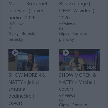
Mario – Ko kamel
Bičav mange (
le devles ( cover
OFFICIALvideo )
audio ) 2026
2026
0
views
2
views
Gipsy - Romské
Gipsy - Romské
písničky
písničky
03:46
SHOW MOREN &
SHOW MOREN &
NATTY – Jak si
NATTY – Mrcha (
smutná
cover)
dedinečko (
1
views
cover)
Gipsy - Romské