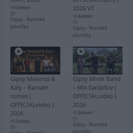
0
views
2026 VT
4
views
Gipsy - Romské
písničky
Gipsy - Romské
písničky
04:41
04:29
Gipsy Mekenzi &
Gipsy Mirek Band
Kaly – Barvale
– Mix čardašov (
romes (
OFFICIALvideo )
OFFICIALvideo )
2026
2026
3
views
2
views
Gipsy - Romské
písničky