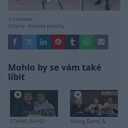
616
views
Gipsy - Romské písničky
Mohlo by se vám také
líbit
23:15
04:26
STANG BAND –
Stang Band &