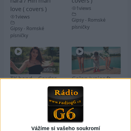
hara / Hin man
covers )
love ( covers )
1
views
1
views
Gipsy - Romské
písničky
Gipsy - Romské
písničky
05:29
TK band – Cardas
Golon Junior ft.
MegaMix ( covers
Mini Rendy –
)
Davaj davaj (
3
views
Official video /
cover )
Gipsy - Romské
0
views
písničky
Vážíme si vašeho soukromí