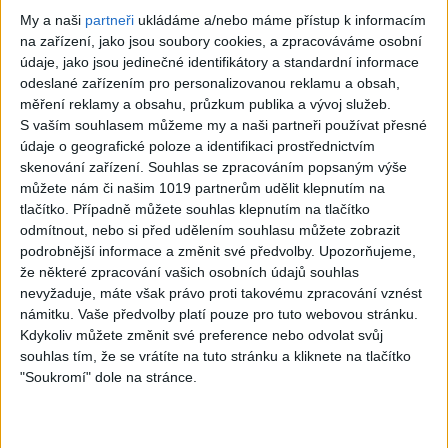
Gipsy - Romské
My a naši
partneři
ukládáme a/nebo máme přístup k informacím
písničky
na zařízení, jako jsou soubory cookies, a zpracováváme osobní
údaje, jako jsou jedinečné identifikátory a standardní informace
odeslané zařízením pro personalizovanou reklamu a obsah,
měření reklamy a obsahu, průzkum publika a vývoj služeb.
S vaším souhlasem můžeme my a naši partneři používat přesné
07:03
03:39
údaje o geografické poloze a identifikaci prostřednictvím
skenování zařízení. Souhlas se zpracováním popsaným výše
Kalai kiss band –
Gipsy Erika –
můžete nám či našim 1019 partnerům udělit klepnutím na
Cardas MegaMix
Messenger (
tlačítko. Případně můžete souhlas klepnutím na tlačítko
– Ando Dubaj /
Official video /
odmítnout, nebo si před udělením souhlasu můžete zobrazit
podrobnější informace a změnit své předvolby.
Upozorňujeme,
Hej romale /
cover )
že některé zpracování vašich osobních údajů souhlas
Kames te garaves
2
views
nevyžaduje, máte však právo proti takovému zpracování vznést
námitku. Vaše předvolby platí pouze pro tuto webovou stránku.
(Ofiicial
Gipsy - Romské
Kdykoliv můžete změnit své preference nebo odvolat svůj
video/cover)
písničky
souhlas tím, že se vrátíte na tuto stránku a kliknete na tlačítko
1
views
"Soukromí" dole na stránce.
Gipsy - Romské
písničky