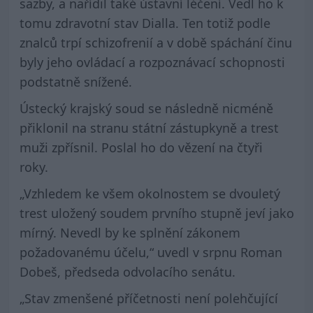
sazby, a nařídil také ústavní léčení. Vedl ho k
tomu zdravotní stav Dialla. Ten totiž podle
znalců trpí schizofrenií a v době spáchání činu
byly jeho ovládací a rozpoznávací schopnosti
podstatně snížené.
Ústecký krajský soud se následně nicméně
přiklonil na stranu státní zástupkyně a trest
muži zpřísnil. Poslal ho do vězení na čtyři
roky.
„Vzhledem ke všem okolnostem se dvouletý
trest uložený soudem prvního stupně jeví jako
mírný. Nevedl by ke splnění zákonem
požadovanému účelu,“ uvedl v srpnu Roman
Dobeš, předseda odvolacího senátu.
„Stav zmenšené příčetnosti není polehčující