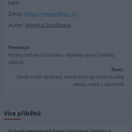
kam.
Zdroj:
https://www.idnes.cz
Autor:
Monika Gordíková
Post
Previous:
Vztahy teď musí stranou, objevuje první romský
navigation
sitkom
Next:
Soud zrušil opatření, které nařizuje nosit roušky
venku nebo v obchodě
Více příběhů
Vzácné amatérské filmy natočené civilisty a