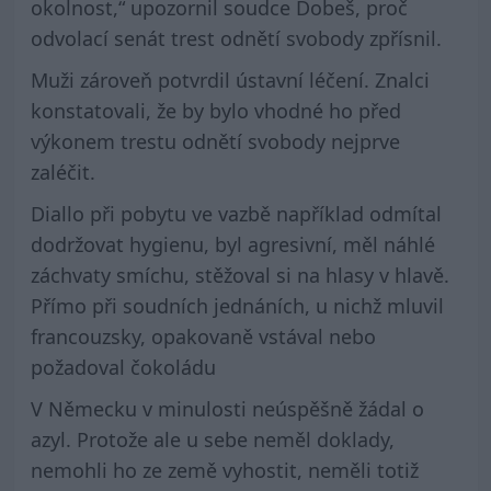
okolnost,“ upozornil soudce Dobeš, proč
odvolací senát trest odnětí svobody zpřísnil.
Muži zároveň potvrdil ústavní léčení. Znalci
konstatovali, že by bylo vhodné ho před
výkonem trestu odnětí svobody nejprve
zaléčit.
Diallo při pobytu ve vazbě například odmítal
dodržovat hygienu, byl agresivní, měl náhlé
záchvaty smíchu, stěžoval si na hlasy v hlavě.
Přímo při soudních jednáních, u nichž mluvil
francouzsky, opakovaně vstával nebo
požadoval čokoládu
V Německu v minulosti neúspěšně žádal o
azyl. Protože ale u sebe neměl doklady,
nemohli ho ze země vyhostit, neměli totiž