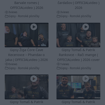
Barvale romes (
čardašov ( OFFICIALvideo )
OFFICIALvideo ) 2026
2026
3
views
3
views
Gipsy - Romské písničky
Gipsy - Romské písničky
03:07
Gipsy Žiga Čore Čave
Gipsy Tomaš & Patrik
Kecerovce – Phandav o
Rankovce – Rači mange (
jaka ( OFFICIALvideo ) 2026
OFFICIALvideo ) 2026 cover
0
views
1
views
Gipsy - Romské písničky
Gipsy - Romské písničky
Gipsy Tomaš & Patrik
Gipsy Tomaš & Patrik