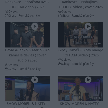
Rankovce – Karačona avel (
Rankovce – Nabajines (
OFFICIALvideo ) 2026
OFFICIALvideo ) cover 2026
0
views
0
views
Gipsy - Romské písničky
Gipsy - Romské písničky
03:57
David & Janko & Mario – Ko
Gipsy Tomaš – Bičav mange
kamel le devles ( cover
( OFFICIALvideo ) 2026
2
views
audio ) 2026
Gipsy - Romské písničky
0
views
Gipsy - Romské písničky
03:46
SHOW MOREN & NATTY –
SHOW MOREN & NATTY –