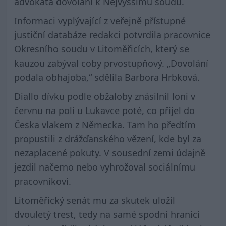
advokáta dovolání k Nejvyššímu soudu.
Informaci vyplývající z veřejně přístupné
justiční databáze redakci potvrdila pracovnice
Okresního soudu v Litoměřicích, který se
kauzou zabýval coby prvostupňový. „Dovolání
podala obhajoba,“ sdělila Barbora Hrbková.
Diallo dívku podle obžaloby znásilnil loni v
červnu na poli u Lukavce poté, co přijel do
Česka vlakem z Německa. Tam ho předtím
propustili z drážďanského vězení, kde byl za
nezaplacené pokuty. V sousední zemi údajně
jezdil načerno nebo vyhrožoval sociálnímu
pracovníkovi.
Litoměřický senát mu za skutek uložil
dvouletý trest, tedy na samé spodní hranici