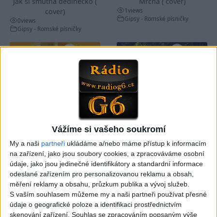
Jak si smutná dedinečko (
Mrcha ( cover)
1
views
cover)
Gipsy - Romské písničky
0
views
Gipsy - Romské písničky
03:04
Kristian DB – Čau lásko
Viktor FAMILY – Spievajme
(cover)
spolu
0
views
4
views
Gipsy - Romské písničky
Gipsy - Romské písničky
Vážíme si vašeho soukromí
My a naši
partneři
ukládáme a/nebo máme přístup k informacím
na zařízení, jako jsou soubory cookies, a zpracováváme osobní
údaje, jako jsou jedinečné identifikátory a standardní informace
odeslané zařízením pro personalizovanou reklamu a obsah,
měření reklamy a obsahu, průzkum publika a vývoj služeb.
05:33
S vaším souhlasem můžeme my a naši partneři používat přesné
FARIBAND 2026 – LETO MIX
VILO BAND – Nechcem sa
údaje o geografické poloze a identifikaci prostřednictvím
(Domov ma nečakajte,
už ďalej skrývať (cover)
0
views
skenování zařízení. Souhlas se zpracováním popsaným výše
Mamo av pale)(cover)