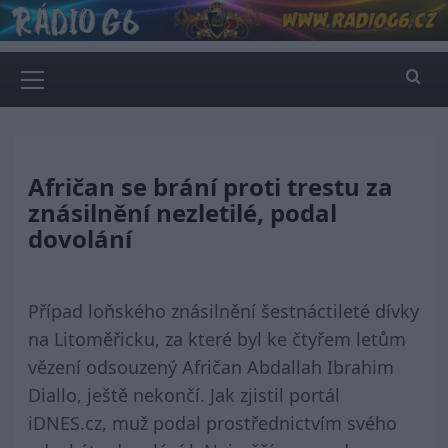
Skip
to
content
Primary
Menu
Afričan se brání proti trestu za
znásilnění nezletilé, podal
dovolání
Případ loňského znásilnění šestnáctileté dívky
na Litoměřicku, za které byl ke čtyřem letům
vězení odsouzený Afričan Abdallah Ibrahim
Diallo, ještě nekončí. Jak zjistil portál
iDNES.cz, muž podal prostřednictvím svého