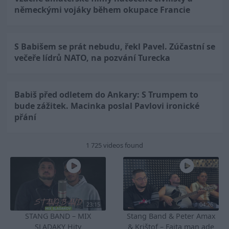
německými vojáky během okupace Francie
S Babišem se prát nebudu, řekl Pavel. Zúčastní se
večeře lídrů NATO, na pozvání Turecka
Babiš před odletem do Ankary: S Trumpem to
bude zážitek. Macinka poslal Pavlovi ironické
přání
1 725 videos found
23:15
04:26
STANG BAND – MIX
Stang Band & Peter Amax
SLADAKY Hity
& Krištof – Fajta man ade