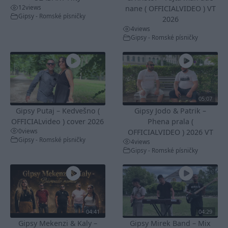
12
views
nane ( OFFICIALVIDEO ) VT
Gipsy - Romské písničky
2026
4
views
Gipsy - Romské písničky
05:07
Gipsy Putaj – Kedvešno (
Gipsy Jodo & Patrik –
OFFICIALvideo ) cover 2026
Phena prala (
0
views
OFFICIALVIDEO ) 2026 VT
Gipsy - Romské písničky
4
views
Gipsy - Romské písničky
04:41
04:29
Gipsy Mekenzi & Kaly –
Gipsy Mirek Band – Mix