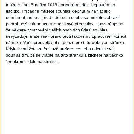
Gipsy - Romské písničky
3
views
můžete nám či našim 1019 partnerům udělit klepnutím na
Gipsy - Romské písničky
tlačítko. Případně můžete souhlas klepnutím na tlačítko
odmítnout, nebo si před udělením souhlasu můžete zobrazit
podrobnější informace a změnit své předvolby.
Upozorňujeme,
že některé zpracování vašich osobních údajů souhlas
nevyžaduje, máte však právo proti takovému zpracování vznést
námitku. Vaše předvolby platí pouze pro tuto webovou stránku.
05:40
05:02
Kdykoliv můžete změnit své preference nebo odvolat svůj
Peto band – Cardas Mix –
Roma boys – Cardas Mix 2 (
souhlas tím, že se vrátíte na tuto stránku a kliknete na tlačítko
Cide hara / Hin man love (
covers )
"Soukromí" dole na stránce.
1
views
covers )
Gipsy - Romské písničky
1
views
Gipsy - Romské písničky
05:29
02:33
TK band – Cardas MegaMix
Golon Junior ft. Mini Rendy
( covers )
– Davaj davaj ( Official
3
views
video / cover )