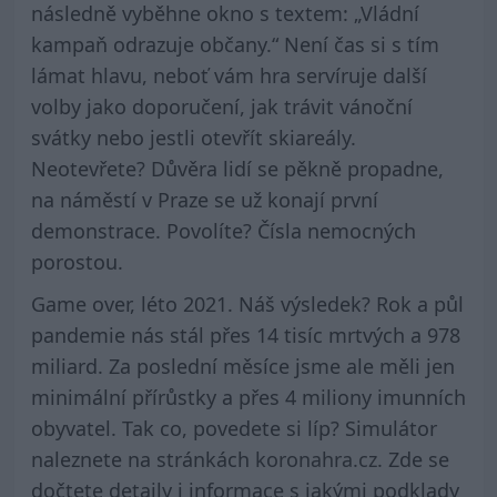
následně vyběhne okno s textem: „Vládní
kampaň odrazuje občany.“ Není čas si s tím
lámat hlavu, neboť vám hra servíruje další
volby jako doporučení, jak trávit vánoční
svátky nebo jestli otevřít skiareály.
Neotevřete? Důvěra lidí se pěkně propadne,
na náměstí v Praze se už konají první
demonstrace. Povolíte? Čísla nemocných
porostou.
Game over, léto 2021. Náš výsledek? Rok a půl
pandemie nás stál přes 14 tisíc mrtvých a 978
miliard. Za poslední měsíce jsme ale měli jen
minimální přírůstky a přes 4 miliony imunních
obyvatel. Tak co, povedete si líp? Simulátor
naleznete na stránkách
koronahra.cz
. Zde se
dočtete detaily i informace s jakými podklady