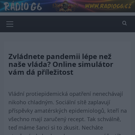
Skip
to
content
Primary
Menu
Zvládnete pandemii lépe než
naše vláda? Online simulátor
vám dá příležitost
Vládní protiepidemická opatření nenechávají
nikoho chladným. Sociální sítě zaplavují
příspěvky amatérských epidemiologů, kteří na
všechno mají zaručený recept. Tak schválně,
teď máme šanci si to zkusit. Necháte