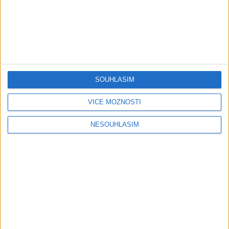
Majka Natalka Mata
Keke Band – Avel Ke
Tanecne cover video od
Mande (Official VideoKlip)
Gipsy MT band
2026
0
views
0
views
Gipsy - Romské písničky
Gipsy - Romské písničky
SOUHLASÍM
VÍCE MOŽNOSTÍ
Fronex Band – Devla (
AGRIM BAND – Prezencia (
NESOUHLASÍM
OFFICIAL VIDEO )
COVER )
0
views
0
views
Gipsy - Romské písničky
Gipsy - Romské písničky
AGRIM BAND – Našti
AGRIM BAND – FOX – Jedna