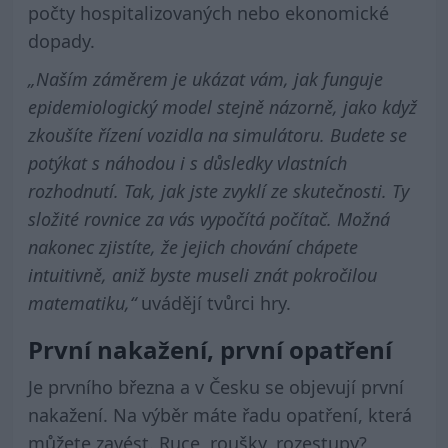
počty hospitalizovaných nebo ekonomické
dopady.
„Naším záměrem je ukázat vám, jak funguje
epidemiologický model stejně názorně, jako když
zkoušíte řízení vozidla na simulátoru. Budete se
potýkat s náhodou i s důsledky vlastních
rozhodnutí. Tak, jak jste zvyklí ze skutečnosti. Ty
složité rovnice za vás vypočítá počítač. Možná
nakonec zjistíte, že jejich chování chápete
intuitivně, aniž byste museli znát pokročilou
matematiku,“
uvádějí tvůrci hry.
První nakažení, první opatření
Je prvního března a v Česku se objevují první
nakažení. Na výběr máte řadu opatření, která
můžete zavést. Ruce, roušky, rozestupy?