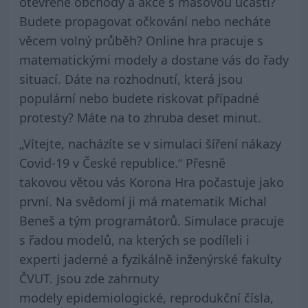
otevřené obchody a akce s masovou účastí?
Budete propagovat očkování nebo necháte
věcem volný průběh? Online hra pracuje s
matematickými modely a dostane vás do řady
situací. Dáte na rozhodnutí, která jsou
populární nebo budete riskovat případné
protesty? Máte na to zhruba deset minut.
„Vítejte, nacházíte se v simulaci šíření nákazy
Covid-19 v České republice.“ Přesně
takovou větou vás
Korona Hra
počastuje jako
první. Na svědomí ji má matematik Michal
Beneš a tým programátorů. Simulace pracuje
s řadou modelů, na kterých se podíleli i
experti jaderné a fyzikálně inženýrské fakulty
ČVUT. Jsou zde zahrnuty
modely epidemiologické, reprodukční čísla,