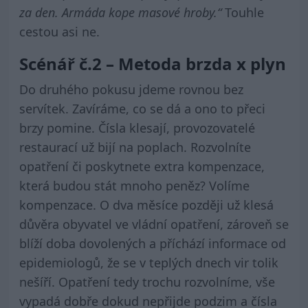
za den. Armáda kope masové hroby.“
Touhle
cestou asi ne.
Scénář č.2 – Metoda brzda x plyn
Do druhého pokusu jdeme rovnou bez
servítek. Zavíráme, co se dá a ono to přeci
brzy pomine. Čísla klesají, provozovatelé
restaurací už bijí na poplach. Rozvolníte
opatření či poskytnete extra kompenzace,
která budou stát mnoho peněz? Volíme
kompenzace. O dva měsíce později už klesá
důvěra obyvatel ve vládní opatření, zároveň se
blíží doba dovolených a příchází informace od
epidemiologů, že se v teplých dnech vir tolik
nešíří. Opatření tedy trochu rozvolníme, vše
vypadá dobře dokud nepřijde podzim a čísla