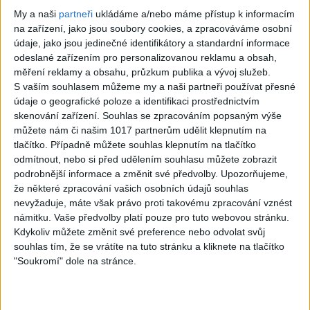
My a naši
partneři
ukládáme a/nebo máme přístup k informacím
na zařízení, jako jsou soubory cookies, a zpracováváme osobní
údaje, jako jsou jedinečné identifikátory a standardní informace
Více příběhů
odeslané zařízením pro personalizovanou reklamu a obsah,
měření reklamy a obsahu, průzkum publika a vývoj služeb.
S vaším souhlasem můžeme my a naši partneři používat přesné
Vzácné amatérské filmy natočené civilisty a
údaje o geografické poloze a identifikaci prostřednictvím
německými vojáky během okupace Francie
skenování zařízení. Souhlas se zpracováním popsaným výše
můžete nám či našim 1017 partnerům udělit klepnutím na
tlačítko. Případně můžete souhlas klepnutím na tlačítko
S Babišem se prát nebudu, řekl Pavel. Zúčastní se
odmítnout, nebo si před udělením souhlasu můžete zobrazit
večeře lídrů NATO, na pozvání Turecka
podrobnější informace a změnit své předvolby.
Upozorňujeme,
že některé zpracování vašich osobních údajů souhlas
nevyžaduje, máte však právo proti takovému zpracování vznést
námitku. Vaše předvolby platí pouze pro tuto webovou stránku.
Babiš před odletem do Ankary: S Trumpem to
Kdykoliv můžete změnit své preference nebo odvolat svůj
bude zážitek. Macinka poslal Pavlovi ironické
souhlas tím, že se vrátíte na tuto stránku a kliknete na tlačítko
přání
"Soukromí" dole na stránce.
1 725 videos found