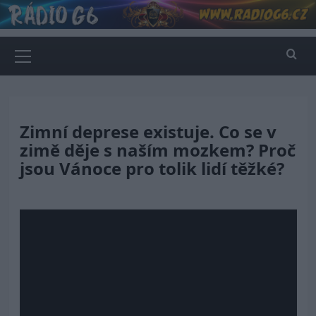
Skip
to
content
Primary
Menu
Zimní deprese existuje. Co se v
zimě děje s naším mozkem? Proč
jsou Vánoce pro tolik lidí těžké?