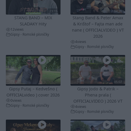
23:15
04:26
STANG BAND – MIX
Stang Band & Peter Amax
SLADAKY Hity
& Krištof – Fajta man ade
12
views
nane ( OFFICIALVIDEO ) VT
Gipsy - Romské písničky
2026
4
views
Gipsy - Romské písničky
05:07
Gipsy Putaj – Kedvešno (
Gipsy Jodo & Patrik –
OFFICIALvideo ) cover 2026
Phena prala (
0
views
OFFICIALVIDEO ) 2026 VT
Gipsy - Romské písničky
4
views
Gipsy - Romské písničky