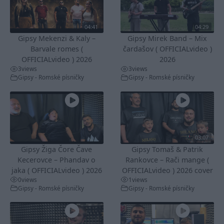
04:41
04:29
Gipsy Mekenzi & Kaly –
Gipsy Mirek Band – Mix
Barvale romes (
čardašov ( OFFICIALvideo )
OFFICIALvideo ) 2026
2026
3
views
3
views
Gipsy - Romské písničky
Gipsy - Romské písničky
03:07
Gipsy Žiga Čore Čave
Gipsy Tomaš & Patrik
Kecerovce – Phandav o
Rankovce – Rači mange (
jaka ( OFFICIALvideo ) 2026
OFFICIALvideo ) 2026 cover
0
views
1
views
Gipsy - Romské písničky
Gipsy - Romské písničky