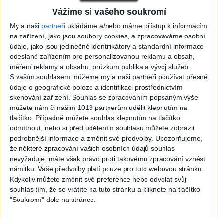
05:29
02:33
Vážíme si vašeho soukromí
TK band – Cardas MegaMix
Golon Junior ft. Mini Rendy
My a naši
partneři
ukládáme a/nebo máme přístup k informacím
( covers )
– Davaj davaj ( Official
na zařízení, jako jsou soubory cookies, a zpracováváme osobní
3
views
video / cover )
Gipsy - Romské písničky
údaje, jako jsou jedinečné identifikátory a standardní informace
1
views
Gipsy - Romské písničky
odeslané zařízením pro personalizovanou reklamu a obsah,
měření reklamy a obsahu, průzkum publika a vývoj služeb.
S vaším souhlasem můžeme my a naši partneři používat přesné
údaje o geografické poloze a identifikaci prostřednictvím
skenování zařízení. Souhlas se zpracováním popsaným výše
můžete nám či našim 1019 partnerům udělit klepnutím na
07:03
03:39
tlačítko. Případně můžete souhlas klepnutím na tlačítko
Kalai kiss band – Cardas
Gipsy Erika – Messenger (
odmítnout, nebo si před udělením souhlasu můžete zobrazit
MegaMix – Ando Dubaj /
Official video / cover )
podrobnější informace a změnit své předvolby.
Upozorňujeme,
3
views
Hej romale / Kames te
že některé zpracování vašich osobních údajů souhlas
Gipsy - Romské písničky
garaves (Ofiicial
nevyžaduje, máte však právo proti takovému zpracování vznést
video/cover)
námitku. Vaše předvolby platí pouze pro tuto webovou stránku.
1
views
Kdykoliv můžete změnit své preference nebo odvolat svůj
Gipsy - Romské písničky
souhlas tím, že se vrátíte na tuto stránku a kliknete na tlačítko
"Soukromí" dole na stránce.