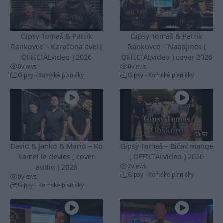
Gipsy Tomaš & Patrik
Gipsy Tomaš & Patrik
Rankovce – Karačona avel (
Rankovce – Nabajines (
OFFICIALvideo ) 2026
OFFICIALvideo ) cover 2026
0
views
0
views
Gipsy - Romské písničky
Gipsy - Romské písničky
03:57
David & Janko & Mario – Ko
Gipsy Tomaš – Bičav mange
kamel le devles ( cover
( OFFICIALvideo ) 2026
2
views
audio ) 2026
Gipsy - Romské písničky
0
views
Gipsy - Romské písničky