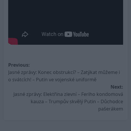
Post
Previous:
Jasné zprávy: Konec obstrukcí? – Zatýkat můžeme i
navigation
o svátcích! – Putin ve vojenské uniformě
Next:
Jasné zprávy: Elektřina zlevní – Feriho kondomová
kauza – Trumpův skvělý Putin – Důchodce
pašerákem