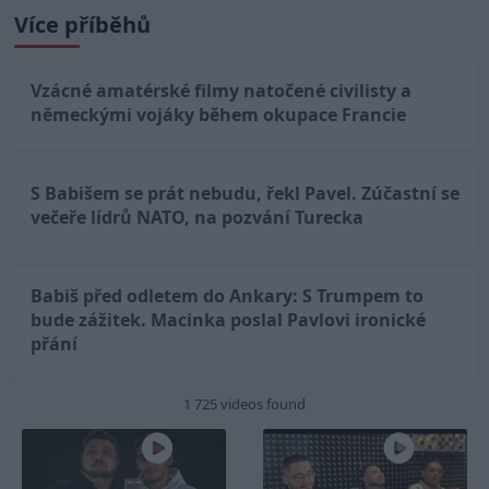
Více příběhů
Vzácné amatérské filmy natočené civilisty a
německými vojáky během okupace Francie
S Babišem se prát nebudu, řekl Pavel. Zúčastní se
večeře lídrů NATO, na pozvání Turecka
Babiš před odletem do Ankary: S Trumpem to
bude zážitek. Macinka poslal Pavlovi ironické
přání
1 725 videos found