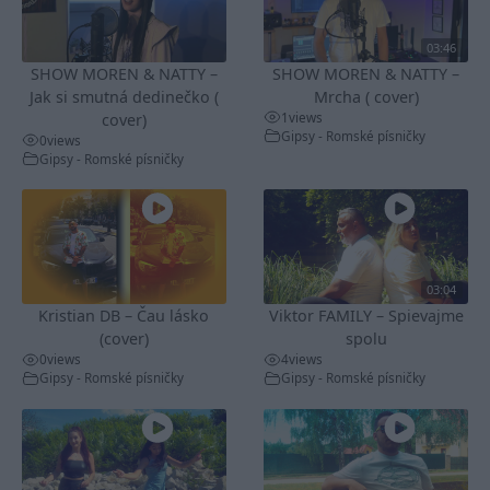
03:46
SHOW MOREN & NATTY –
SHOW MOREN & NATTY –
Jak si smutná dedinečko (
Mrcha ( cover)
1
views
cover)
Gipsy - Romské písničky
0
views
Gipsy - Romské písničky
03:04
Kristian DB – Čau lásko
Viktor FAMILY – Spievajme
(cover)
spolu
0
views
4
views
Gipsy - Romské písničky
Gipsy - Romské písničky