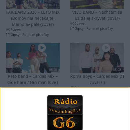
05:33
FARIBAND 2026 – LETO MIX
VILO BAND – Nechcem sa
(Domov ma nečakajte,
už ďalej skrývať (cover)
0
views
Mamo av pale)(cover)
Gipsy - Romské písničky
3
views
Gipsy - Romské písničky
05:40
05:02
Peto band – Cardas Mix –
Roma boys – Cardas Mix 2 (
Cide hara / Hin man love (
covers )
1
views
covers )
Gipsy - Romské písničky
1
views
Gipsy - Romské písničky