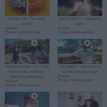
03:04
Kristian DB – Čau lásko
Viktor FAMILY – Spievajme
(cover)
spolu
0
views
3
views
Gipsy - Romské písničky
Gipsy - Romské písničky
05:33
FARIBAND 2026 – LETO MIX
VILO BAND – Nechcem sa
(Domov ma nečakajte,
už ďalej skrývať (cover)
0
views
Mamo av pale)(cover)
Gipsy - Romské písničky
3
views
Gipsy - Romské písničky