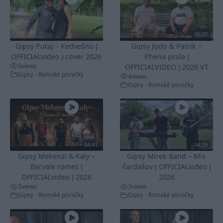
05:07
Gipsy Putaj – Kedvešno (
Gipsy Jodo & Patrik –
OFFICIALvideo ) cover 2026
Phena prala (
0
views
OFFICIALVIDEO ) 2026 VT
Gipsy - Romské písničky
4
views
Gipsy - Romské písničky
04:41
04:29
Gipsy Mekenzi & Kaly –
Gipsy Mirek Band – Mix
Barvale romes (
čardašov ( OFFICIALvideo )
OFFICIALvideo ) 2026
2026
2
views
3
views
Gipsy - Romské písničky
Gipsy - Romské písničky