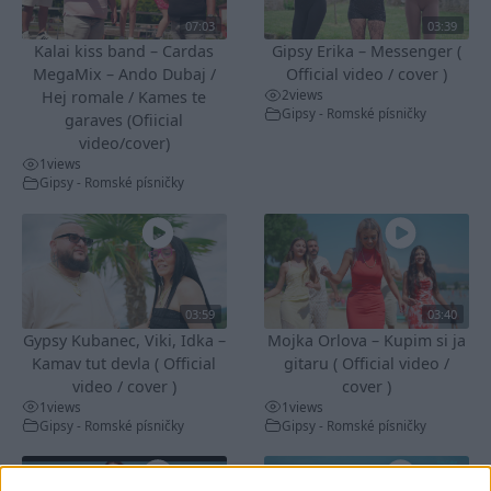
07:03
03:39
Kalai kiss band – Cardas
Gipsy Erika – Messenger (
MegaMix – Ando Dubaj /
Official video / cover )
2
views
Hej romale / Kames te
Gipsy - Romské písničky
garaves (Ofiicial
video/cover)
1
views
Gipsy - Romské písničky
03:59
03:40
Gypsy Kubanec, Viki, Idka –
Mojka Orlova – Kupim si ja
Kamav tut devla ( Official
gitaru ( Official video /
video / cover )
cover )
1
views
1
views
Gipsy - Romské písničky
Gipsy - Romské písničky