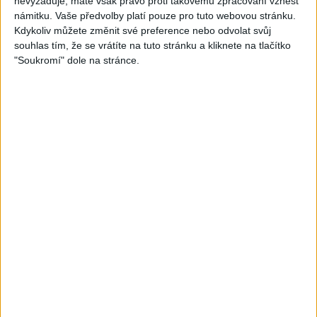
nevyžaduje, máte však právo proti takovému zpracování vznést
námitku. Vaše předvolby platí pouze pro tuto webovou stránku.
05:40
Kdykoliv můžete změnit své preference nebo odvolat svůj
Karin a Bianka – Tanecne
Andrejka – Tanecne cover
souhlas tím, že se vrátíte na tuto stránku a kliknete na tlačítko
cover video od Sani band
video od Peto band
"Soukromí" dole na stránce.
0
views
1
views
Gipsy - Romské písničky
Gipsy - Romské písničky
06:05
03:58
Sofinka a spol -Tanecne
Sofi a Nana – Tanecne
cover video od Gipsy čáve
cover video od Gipsy Erika
1
views
2
views
Gipsy - Romské písničky
Gipsy - Romské písničky
05:27
03:38