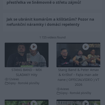
přestřelka ve Sněmovně o střetu zájmů!
Jak se ubránit komárům a klíšťatům? Pozor na
nefunkční náramky i domácí repelenty
1 725 videos found
23:15
04:26
STANG BAND – MIX
Stang Band & Peter Amax
SLADAKY Hity
& Krištof – Fajta man ade
12
views
nane ( OFFICIALVIDEO ) VT
Gipsy - Romské písničky
2026
4
views
Gipsy - Romské písničky