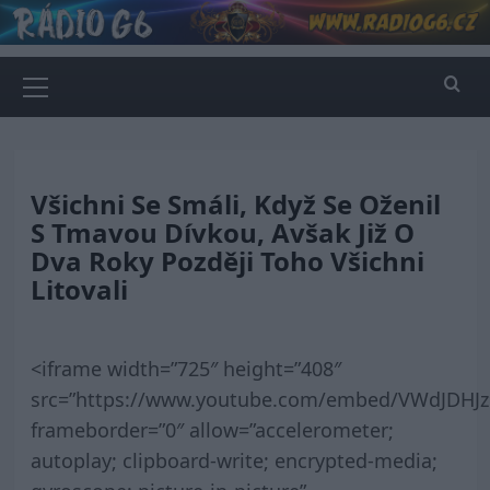
Skip
to
content
Primary
Menu
Všichni Se Smáli, Když Se Oženil
S Tmavou Dívkou, Avšak Již O
Dva Roky Později Toho Všichni
Litovali
<iframe width=”725″ height=”408″
src=”https://www.youtube.com/embed/VWdJDHJz
frameborder=”0″ allow=”accelerometer;
autoplay; clipboard-write; encrypted-media;