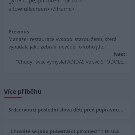
gyroscope; picture-in-picture”
allowfullscreen></iframe>
Post
Previous:
Manažer restaurace vykopol starou ženu, která
navigation
vypadala jako žebrák, nevěděl, o koho jde…
Next:
“Chudý” švec vymyslel ADIDAS ve své STODOLE…
Více příběhů
Srdcervoucí poslední slova dětí před popravou…
„Chováte se jako pubertální pitomec!“ ? Drsná