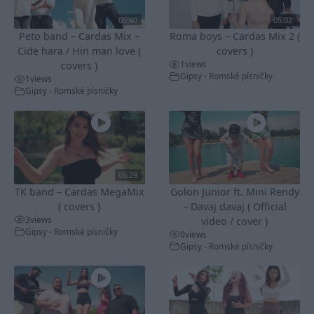
05:40
05:02
Peto band – Cardas Mix –
Roma boys – Cardas Mix 2 (
Cide hara / Hin man love (
covers )
1
views
covers )
Gipsy - Romské písničky
1
views
Gipsy - Romské písničky
05:29
TK band – Cardas MegaMix
Golon Junior ft. Mini Rendy
( covers )
– Davaj davaj ( Official
3
views
video / cover )
Gipsy - Romské písničky
0
views
Gipsy - Romské písničky