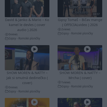
03:57
David & Janko & Mario – Ko
Gipsy Tomaš – Bičav mange
kamel le devles ( cover
( OFFICIALvideo ) 2026
2
views
audio ) 2026
Gipsy - Romské písničky
0
views
Gipsy - Romské písničky
03:46
SHOW MOREN & NATTY –
SHOW MOREN & NATTY –
Jak si smutná dedinečko (
Mrcha ( cover)
1
views
cover)
Gipsy - Romské písničky
0
views
Gipsy - Romské písničky