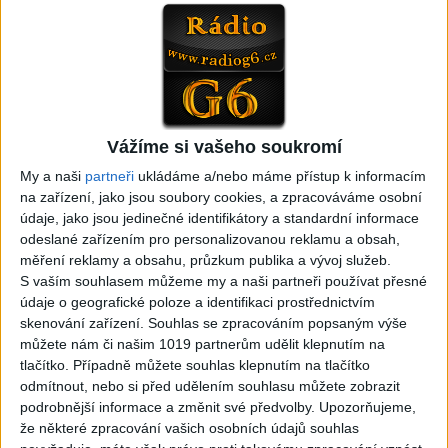
04:17
Gipsy Sandra – NumaNuma
Passiv band – Tu tu tu tu (
( Official video / cover )
Official video / cover )
1
views
0
views
Gipsy - Romské písničky
Gipsy - Romské písničky
Vážíme si vašeho soukromí
My a naši
partneři
ukládáme a/nebo máme přístup k informacím
na zařízení, jako jsou soubory cookies, a zpracováváme osobní
údaje, jako jsou jedinečné identifikátory a standardní informace
odeslané zařízením pro personalizovanou reklamu a obsah,
měření reklamy a obsahu, průzkum publika a vývoj služeb.
S vaším souhlasem můžeme my a naši partneři používat přesné
Mini band – Dubaj
Gipsy Merry – Aves tu
údaje o geografické poloze a identifikaci prostřednictvím
cokolada ( Official video /
palmande ( Official
skenování zařízení. Souhlas se zpracováním popsaným výše
cover )
video/cover
můžete nám či našim 1019 partnerům udělit klepnutím na
0
views
0
views
Gipsy - Romské písničky
Gipsy - Romské písničky
tlačítko. Případně můžete souhlas klepnutím na tlačítko
odmítnout, nebo si před udělením souhlasu můžete zobrazit
podrobnější informace a změnit své předvolby.
Upozorňujeme,
že některé zpracování vašich osobních údajů souhlas