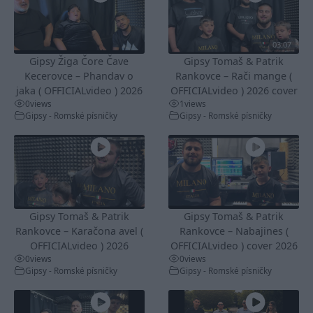
03:07
Gipsy Žiga Čore Čave
Gipsy Tomaš & Patrik
Kecerovce – Phandav o
Rankovce – Rači mange (
jaka ( OFFICIALvideo ) 2026
OFFICIALvideo ) 2026 cover
0
views
1
views
Gipsy - Romské písničky
Gipsy - Romské písničky
Gipsy Tomaš & Patrik
Gipsy Tomaš & Patrik
Rankovce – Karačona avel (
Rankovce – Nabajines (
OFFICIALvideo ) 2026
OFFICIALvideo ) cover 2026
0
views
0
views
Gipsy - Romské písničky
Gipsy - Romské písničky