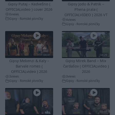
Gipsy Putaj – Kedvešno (
Gipsy Jodo & Patrik –
OFFICIALvideo ) cover 2026
Phena prala (
0
views
OFFICIALVIDEO ) 2026 VT
Gipsy - Romské písničky
4
views
Gipsy - Romské písničky
04:41
04:29
Gipsy Mekenzi & Kaly –
Gipsy Mirek Band – Mix
Barvale romes (
čardašov ( OFFICIALvideo )
OFFICIALvideo ) 2026
2026
3
views
3
views
Gipsy - Romské písničky
Gipsy - Romské písničky
03:07