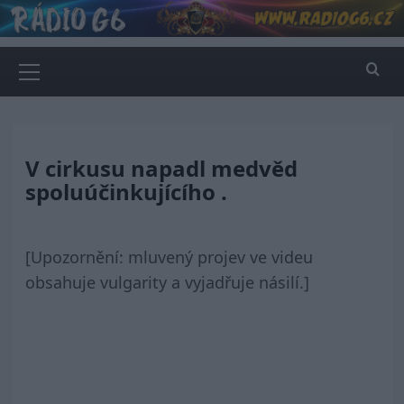
Skip
to
content
Primary
Menu
V cirkusu napadl medvěd
spoluúčinkujícího .
[Upozornění: mluvený projev ve videu
obsahuje vulgarity a vyjadřuje násilí.]