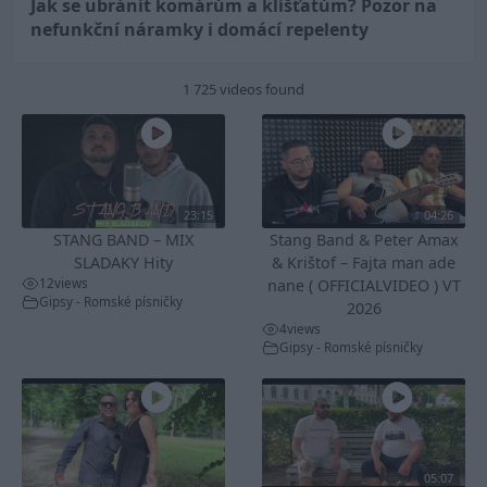
Jak se ubránit komárům a klíšťatům? Pozor na
nefunkční náramky i domácí repelenty
1 725 videos found
23:15
04:26
STANG BAND – MIX
Stang Band & Peter Amax
SLADAKY Hity
& Krištof – Fajta man ade
12
views
nane ( OFFICIALVIDEO ) VT
Gipsy - Romské písničky
2026
4
views
Gipsy - Romské písničky
05:07