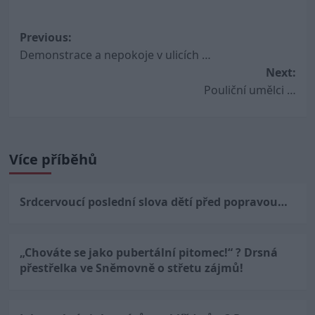
Post
Previous:
Demonstrace a nepokoje v ulicích …
navigation
Next:
Pouliční umělci …
Více příběhů
Srdcervoucí poslední slova dětí před popravou…
„Chováte se jako pubertální pitomec!“ ? Drsná
přestřelka ve Sněmovně o střetu zájmů!