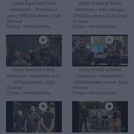
Gipsy Žiga Čore Čave
Gipsy Tomaš & Patrik
Kecerovce – Phandav o
Rankovce – Rači mange (
jaka ( OFFICIALvideo ) 2026
OFFICIALvideo ) 2026 cover
0
views
1
views
Gipsy - Romské písničky
Gipsy - Romské písničky
Gipsy Tomaš & Patrik
Gipsy Tomaš & Patrik
Rankovce – Karačona avel (
Rankovce – Nabajines (
OFFICIALvideo ) 2026
OFFICIALvideo ) cover 2026
0
views
0
views
Gipsy - Romské písničky
Gipsy - Romské písničky
03:57