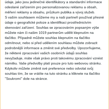
údaje, jako jsou jedinečné identifikátory a standardní informace
3
views
Hej romale / Kames te
Gipsy - Romské písničky
odeslané zařízením pro personalizovanou reklamu a obsah,
garaves (Ofiicial
měření reklamy a obsahu, průzkum publika a vývoj služeb.
video/cover)
S vaším souhlasem můžeme my a naši partneři používat přesné
1
views
Gipsy - Romské písničky
údaje o geografické poloze a identifikaci prostřednictvím
skenování zařízení. Souhlas se zpracováním popsaným výše
můžete nám či našim 1019 partnerům udělit klepnutím na
tlačítko. Případně můžete souhlas klepnutím na tlačítko
odmítnout, nebo si před udělením souhlasu můžete zobrazit
podrobnější informace a změnit své předvolby.
Upozorňujeme,
03:59
03:40
že některé zpracování vašich osobních údajů souhlas
Gypsy Kubanec, Viki, Idka –
Mojka Orlova – Kupim si ja
nevyžaduje, máte však právo proti takovému zpracování vznést
Kamav tut devla ( Official
gitaru ( Official video /
námitku. Vaše předvolby platí pouze pro tuto webovou stránku.
video / cover )
cover )
Kdykoliv můžete změnit své preference nebo odvolat svůj
1
views
1
views
souhlas tím, že se vrátíte na tuto stránku a kliknete na tlačítko
Gipsy - Romské písničky
Gipsy - Romské písničky
"Soukromí" dole na stránce.
04:17