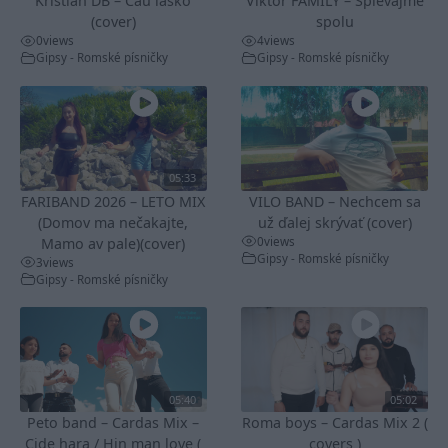
Kristian DB – Čau lásko
Viktor FAMILY – Spievajme
(cover)
spolu
0
views
4
views
Gipsy - Romské písničky
Gipsy - Romské písničky
05:33
FARIBAND 2026 – LETO MIX
VILO BAND – Nechcem sa
(Domov ma nečakajte,
už ďalej skrývať (cover)
0
views
Mamo av pale)(cover)
Gipsy - Romské písničky
3
views
Gipsy - Romské písničky
05:40
05:02
Peto band – Cardas Mix –
Roma boys – Cardas Mix 2 (
Cide hara / Hin man love (
covers )