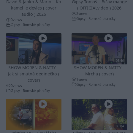
David & Janko & Mario – Ko
Gipsy Tomaš – Bičav mange
kamel le devles ( cover
( OFFICIALvideo ) 2026
2
views
audio ) 2026
Gipsy - Romské písničky
0
views
Gipsy - Romské písničky
03:46
SHOW MOREN & NATTY –
SHOW MOREN & NATTY –
Jak si smutná dedinečko (
Mrcha ( cover)
1
views
cover)
Gipsy - Romské písničky
0
views
Gipsy - Romské písničky
03:04