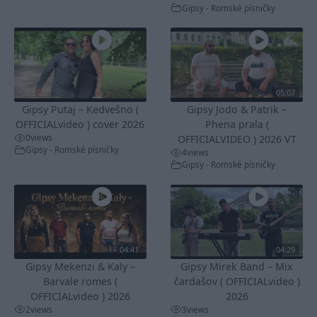
Gipsy - Romské písničky
05:07
Gipsy Putaj – Kedvešno (
Gipsy Jodo & Patrik –
OFFICIALvideo ) cover 2026
Phena prala (
0
views
OFFICIALVIDEO ) 2026 VT
Gipsy - Romské písničky
4
views
Gipsy - Romské písničky
04:41
04:29
Gipsy Mekenzi & Kaly –
Gipsy Mirek Band – Mix
Barvale romes (
čardašov ( OFFICIALvideo )
OFFICIALvideo ) 2026
2026
2
views
3
views