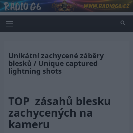
Skip
to
content
Primary
Menu
Unikátní zachycené záběry
blesků / Unique captured
lightning shots
TOP zásahů blesku
zachycených na
kameru