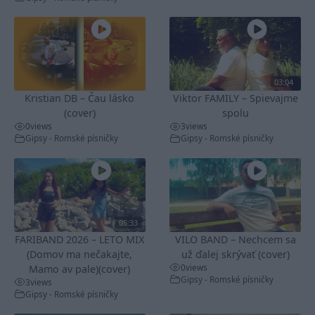
03:04
Kristian DB – Čau lásko
Viktor FAMILY – Spievajme
(cover)
spolu
0
views
3
views
Gipsy - Romské písničky
Gipsy - Romské písničky
05:33
FARIBAND 2026 – LETO MIX
VILO BAND – Nechcem sa
(Domov ma nečakajte,
už ďalej skrývať (cover)
0
views
Mamo av pale)(cover)
Gipsy - Romské písničky
3
views
Gipsy - Romské písničky