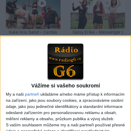
07:03
03:39
Kalai kiss band – Cardas
Gipsy Erika – Messenger (
MegaMix – Ando Dubaj /
Official video / cover )
2
views
Hej romale / Kames te
Gipsy - Romské písničky
garaves (Ofiicial
video/cover)
1
views
Gipsy - Romské písničky
Vážíme si vašeho soukromí
My a naši
partneři
ukládáme a/nebo máme přístup k informacím
na zařízení, jako jsou soubory cookies, a zpracováváme osobní
03:59
03:40
údaje, jako jsou jedinečné identifikátory a standardní informace
Gypsy Kubanec, Viki, Idka –
Mojka Orlova – Kupim si ja
odeslané zařízením pro personalizovanou reklamu a obsah,
Kamav tut devla ( Official
gitaru ( Official video /
měření reklamy a obsahu, průzkum publika a vývoj služeb.
video / cover )
cover )
S vaším souhlasem můžeme my a naši partneři používat přesné
1
views
1
views
údaje o geografické poloze a identifikaci prostřednictvím