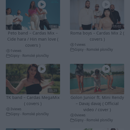
05:40
05:02
Peto band – Cardas Mix –
Roma boys – Cardas Mix 2 (
Cide hara / Hin man love (
covers )
1
views
covers )
Gipsy - Romské písničky
1
views
Gipsy - Romské písničky
05:29
TK band – Cardas MegaMix
Golon Junior ft. Mini Rendy
( covers )
– Davaj davaj ( Official
3
views
video / cover )
Gipsy - Romské písničky
0
views
Gipsy - Romské písničky