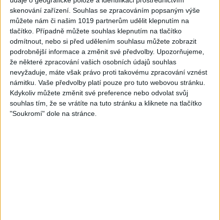
Gipsy - Romské písničky
Gipsy - Romské písničky
skenování zařízení. Souhlas se zpracováním popsaným výše
můžete nám či našim 1019 partnerům udělit klepnutím na
tlačítko. Případně můžete souhlas klepnutím na tlačítko
odmítnout, nebo si před udělením souhlasu můžete zobrazit
podrobnější informace a změnit své předvolby.
Upozorňujeme,
04:17
že některé zpracování vašich osobních údajů souhlas
Gipsy Sandra – NumaNuma
Passiv band – Tu tu tu tu (
nevyžaduje, máte však právo proti takovému zpracování vznést
( Official video / cover )
Official video / cover )
námitku. Vaše předvolby platí pouze pro tuto webovou stránku.
1
views
0
views
Kdykoliv můžete změnit své preference nebo odvolat svůj
Gipsy - Romské písničky
Gipsy - Romské písničky
souhlas tím, že se vrátíte na tuto stránku a kliknete na tlačítko
"Soukromí" dole na stránce.
Mini band – Dubaj
Gipsy Merry – Aves tu
cokolada ( Official video /
palmande ( Official
cover )
video/cover
0
views
0
views
Gipsy - Romské písničky
Gipsy - Romské písničky