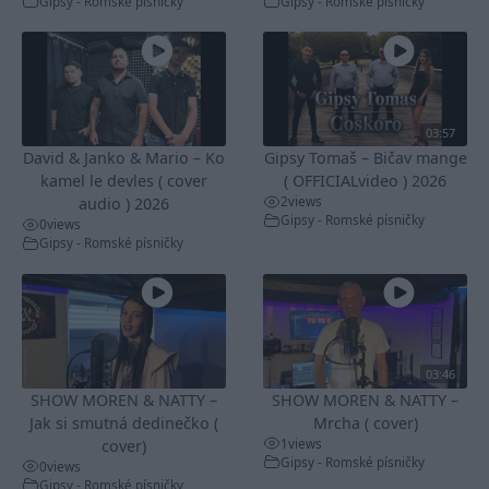
Gipsy - Romské písničky
Gipsy - Romské písničky
03:57
David & Janko & Mario – Ko
Gipsy Tomaš – Bičav mange
kamel le devles ( cover
( OFFICIALvideo ) 2026
2
views
audio ) 2026
Gipsy - Romské písničky
0
views
Gipsy - Romské písničky
03:46
SHOW MOREN & NATTY –
SHOW MOREN & NATTY –
Jak si smutná dedinečko (
Mrcha ( cover)
1
views
cover)
Gipsy - Romské písničky
0
views
Gipsy - Romské písničky