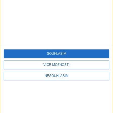
Gipsy Mekenzi & Kaly – Barvale
romes ( OFFICIALvideo ) 2026
1 měsíc ago
2
views
•
Gipsy - Romské písničky
Gipsy Mirek Band – Mix čardašov (
OFFICIALvideo ) 2026
1 měsíc ago
3
views
•
Gipsy - Romské písničky
SOUHLASÍM
Gipsy Žiga Čore Čave Kecerovce –
Phandav o jaka ( OFFICIALvideo )
VÍCE MOŽNOSTÍ
2026
1 měsíc ago
0
views
•
NESOUHLASÍM
Gipsy - Romské písničky
Gipsy Tomaš & Patrik Rankovce –
Rači mange ( OFFICIALvideo ) 2026
cover
1 měsíc ago
1
views
•
Gipsy - Romské písničky