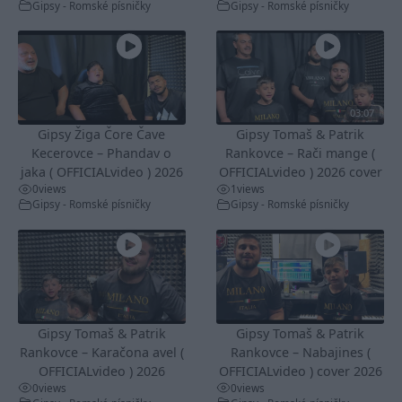
Gipsy - Romské písničky
Gipsy - Romské písničky
03:07
Gipsy Žiga Čore Čave
Gipsy Tomaš & Patrik
Kecerovce – Phandav o
Rankovce – Rači mange (
jaka ( OFFICIALvideo ) 2026
OFFICIALvideo ) 2026 cover
0
views
1
views
Gipsy - Romské písničky
Gipsy - Romské písničky
Gipsy Tomaš & Patrik
Gipsy Tomaš & Patrik
Rankovce – Karačona avel (
Rankovce – Nabajines (
OFFICIALvideo ) 2026
OFFICIALvideo ) cover 2026
0
views
0
views