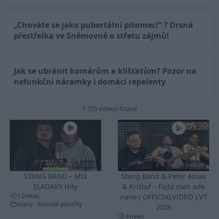
„Chováte se jako pubertální pitomec!“ ? Drsná
přestřelka ve Sněmovně o střetu zájmů!
Jak se ubránit komárům a klíšťatům? Pozor na
nefunkční náramky i domácí repelenty
1 725 videos found
23:15
04:26
STANG BAND – MIX
Stang Band & Peter Amax
SLADAKY Hity
& Krištof – Fajta man ade
12
views
nane ( OFFICIALVIDEO ) VT
Gipsy - Romské písničky
2026
4
views