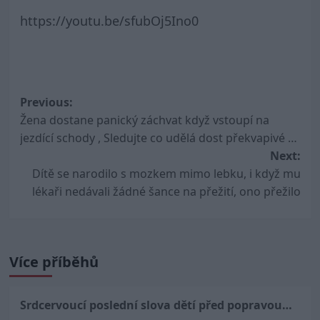
https://youtu.be/sfubOj5Ino0
Post
Previous:
Žena dostane panický záchvat když vstoupí na
navigation
jezdící schody , Sledujte co udělá dost překvapivé …
Next:
Dítě se narodilo s mozkem mimo lebku, i když mu
lékaři nedávali žádné šance na přežití, ono přežilo
Více příběhů
Srdcervoucí poslední slova dětí před popravou…