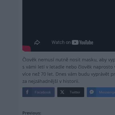
Člověk nemusí nutně nosit masku, aby vyp
s vámi letí v letadle nebo člověk naprosto
více než 70 let. Dnes vám budu vyprávět p
za nejzáhadnější v historii.
Facebook
Twitter
Messeng
Post
Previous: