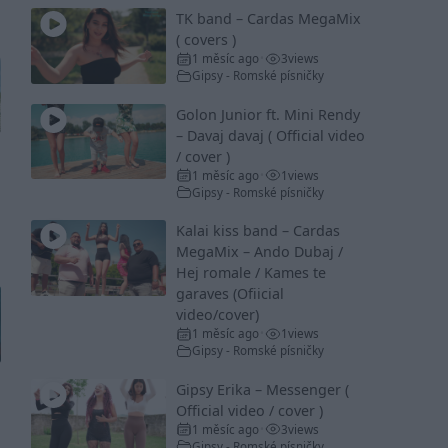
TK band – Cardas MegaMix
( covers )
1 měsíc ago
3
views
•
Gipsy - Romské písničky
Golon Junior ft. Mini Rendy
– Davaj davaj ( Official video
/ cover )
1 měsíc ago
1
views
•
Gipsy - Romské písničky
Kalai kiss band – Cardas
MegaMix – Ando Dubaj /
Hej romale / Kames te
garaves (Ofiicial
video/cover)
1 měsíc ago
1
views
•
Gipsy - Romské písničky
Gipsy Erika – Messenger (
Official video / cover )
1 měsíc ago
3
views
•
Gipsy - Romské písničky