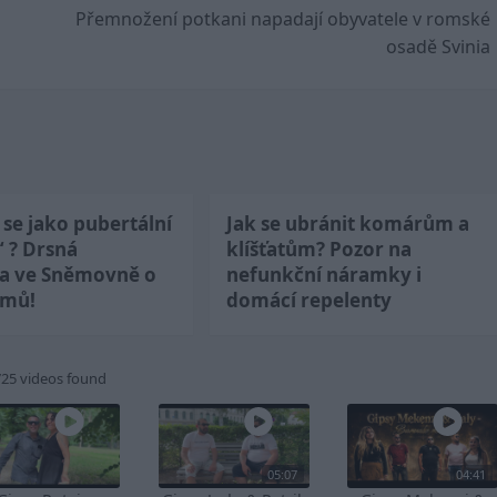
Přemnožení potkani napadají obyvatele v romské
osadě Svinia
se jako pubertální
Jak se ubránit komárům a
“ ? Drsná
klíšťatům? Pozor na
ka ve Sněmovně o
nefunkční náramky i
jmů!
domácí repelenty
725 videos found
05:07
04:41