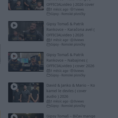
OFFICIALvideo ) 2026 cover
1 měsíc ago
1
views
•
Gipsy - Romské písničky
Gipsy Tomaš & Patrik
Rankovce – Karačona avel (
OFFICIALvideo ) 2026
1 měsíc ago
0
views
•
Gipsy - Romské písničky
Gipsy Tomaš & Patrik
Rankovce – Nabajines (
OFFICIALvideo ) cover 2026
1 měsíc ago
0
views
•
Gipsy - Romské písničky
David & Janko & Mario – Ko
kamel le devles ( cover
audio ) 2026
1 měsíc ago
0
views
•
Gipsy - Romské písničky
Gipsy Tomaš – Bičav mange