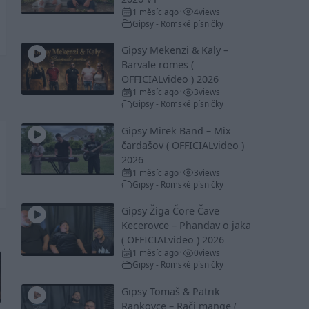
1 měsíc ago
4
views
•
Gipsy - Romské písničky
Gipsy Mekenzi & Kaly –
Barvale romes (
OFFICIALvideo ) 2026
1 měsíc ago
3
views
•
Gipsy - Romské písničky
Gipsy Mirek Band – Mix
čardašov ( OFFICIALvideo )
2026
1 měsíc ago
3
views
•
Gipsy - Romské písničky
Gipsy Žiga Čore Čave
Kecerovce – Phandav o jaka
( OFFICIALvideo ) 2026
1 měsíc ago
0
views
•
Gipsy - Romské písničky
Gipsy Tomaš & Patrik
Rankovce – Rači mange (