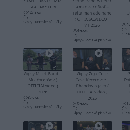
STANG BAND – MIX
Stang Band & Peter
SLADAKY Hity
Amax & Krištof –
12
views
Fajta man ade nane
O
( OFFICIALVIDEO )
Gipsy - Romské písničky
0
VT 2026
4
views
Gips
Gipsy - Romské písničky
04:29
Gipsy Mirek Band –
Gipsy Žiga Čore
G
Mix čardašov (
Čave Kecerovce –
Pa
OFFICIALvideo )
Phandav o jaka (
2026
OFFICIALvideo )
O
3
views
2026
0
views
1
Gipsy - Romské písničky
Gipsy - Romské písničky
Gips