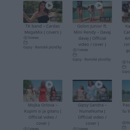
05:29
02:33
TK band – Cardas
Golon Junior ft.
Ka
MegaMix ( covers )
Mini Rendy – Davaj
Ca
3
views
davaj ( Official
An
video / cover )
ro
Gipsy - Romské písničky
1
views
ga
Gipsy - Romské písničky
1
Gips
03:40
04:17
Mojka Orlova –
Gipsy Sandra –
Pas
Kupim si ja gitaru (
NumaNuma (
tu t
Official video /
Official video /
0
cover )
cover )
1
views
1
views