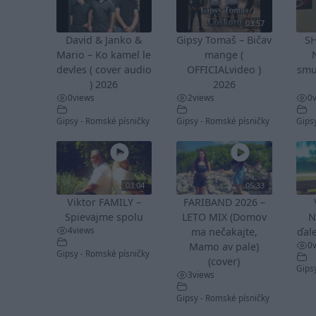
03:57
David & Janko &
Gipsy Tomaš – Bičav
S
Mario – Ko kamel le
mange (
devles ( cover audio
OFFICIALvideo )
smu
) 2026
2026
0
views
2
views
0
Gipsy - Romské písničky
Gipsy - Romské písničky
Gips
03:04
05:33
Viktor FAMILY –
FARIBAND 2026 –
Spievajme spolu
LETO MIX (Domov
N
4
views
ma nečakajte,
ďale
0
Mamo av pale)
Gipsy - Romské písničky
(cover)
Gips
3
views
Gipsy - Romské písničky