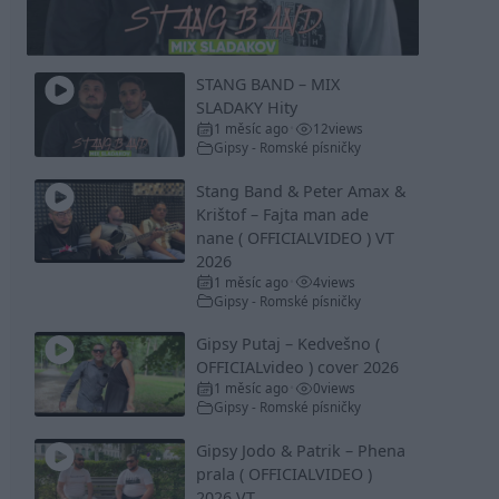
Video
STANG BAND – MIX
SLADAKY Hity
1 měsíc ago
12
views
•
Gipsy - Romské písničky
Stang Band & Peter Amax &
Krištof – Fajta man ade
nane ( OFFICIALVIDEO ) VT
2026
1 měsíc ago
4
views
•
Gipsy - Romské písničky
Gipsy Putaj – Kedvešno (
OFFICIALvideo ) cover 2026
1 měsíc ago
0
views
•
Gipsy - Romské písničky
Gipsy Jodo & Patrik – Phena
prala ( OFFICIALVIDEO )
2026 VT