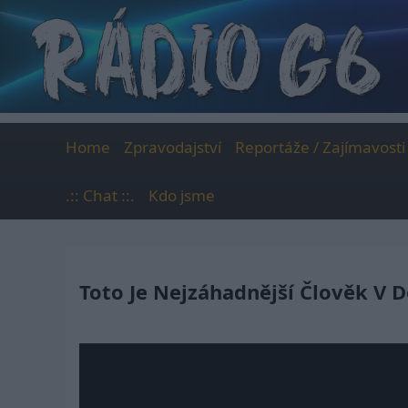
Skip
to
content
Home
Zpravodajství
Reportáže / Zajímavosti
.:: Chat ::.
Kdo jsme
Toto Je Nejzáhadnější Člověk V D