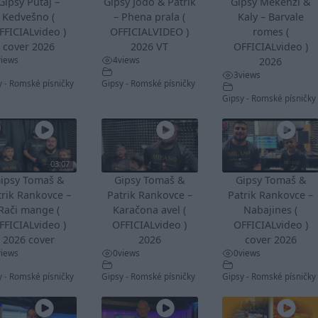
Gipsy Putaj –
Gipsy Jodo & Patrik
Gipsy Mekenzi &
Kedvešno (
– Phena prala (
Kaly – Barvale
FFICIALvideo )
OFFICIALVIDEO )
romes (
cover 2026
2026 VT
OFFICIALvideo )
views
4
views
2026
3
views
y - Romské písničky
Gipsy - Romské písničky
Gipsy - Romské písničky
03:07
ipsy Tomaš &
Gipsy Tomaš &
Gipsy Tomaš &
trik Rankovce –
Patrik Rankovce –
Patrik Rankovce –
Rači mange (
Karačona avel (
Nabajines (
FFICIALvideo )
OFFICIALvideo )
OFFICIALvideo )
2026 cover
2026
cover 2026
views
0
views
0
views
y - Romské písničky
Gipsy - Romské písničky
Gipsy - Romské písničky