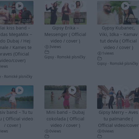
07:03
03:39
03:59
lai kiss band –
Gipsy Erika –
Gypsy Kubanec,
rdas MegaMix –
Messenger ( Official
Viki, Idka – Kamav
do Dubaj / Hej
video / cover )
tut devla ( Official
3
views
male / Kames te
video / cover )
1
views
raves (Ofiicial
Gipsy - Romské písničky
video/cover)
Gipsy - Romské písničky
views
y - Romské písničky
siv band – Tu tu
Mini band – Dubaj
Gipsy Merry – Aves
u ( Official video
cokolada ( Official
tu palmande (
/ cover )
video / cover )
Official video/cover
views
0
views
0
views