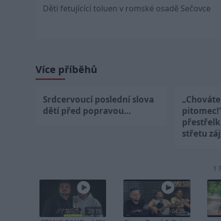
Děti fetujícící toluen v romské osadě Sečovce
navigation
Více příběhů
Srdcervoucí poslední slova
„Chováte 
dětí před popravou…
pitomec!
přestřel
střetu zá
1 
23:15
04:26