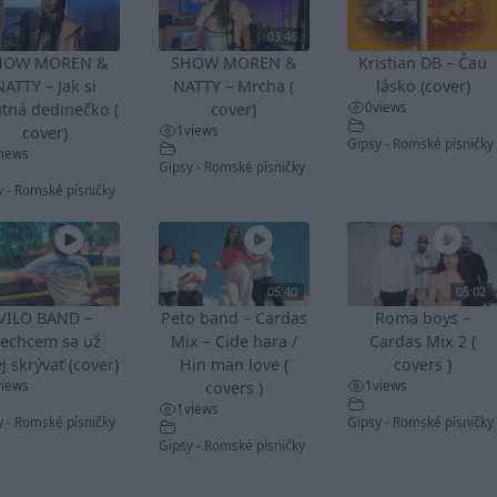
03:46
HOW MOREN &
SHOW MOREN &
Kristian DB – Čau
NATTY – Jak si
NATTY – Mrcha (
lásko (cover)
0
views
tná dedinečko (
cover)
1
views
cover)
Gipsy - Romské písničky
views
Gipsy - Romské písničky
y - Romské písničky
05:40
05:02
VILO BAND –
Peto band – Cardas
Roma boys –
echcem sa už
Mix – Cide hara /
Cardas Mix 2 (
j skrývať (cover)
Hin man love (
covers )
views
1
views
covers )
1
views
y - Romské písničky
Gipsy - Romské písničky
Gipsy - Romské písničky