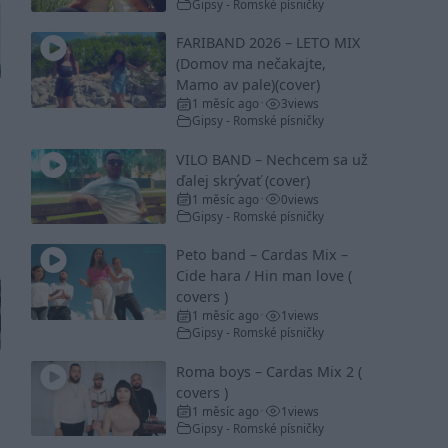
Gipsy - Romské písničky
FARIBAND 2026 – LETO MIX
(Domov ma nečakajte,
Mamo av pale)(cover)
1 měsíc ago
3
views
•
Gipsy - Romské písničky
VILO BAND – Nechcem sa už
ďalej skrývať (cover)
1 měsíc ago
0
views
•
Gipsy - Romské písničky
Peto band – Cardas Mix –
Cide hara / Hin man love (
covers )
1 měsíc ago
1
views
•
Gipsy - Romské písničky
Roma boys – Cardas Mix 2 (
covers )
1 měsíc ago
1
views
•
Gipsy - Romské písničky