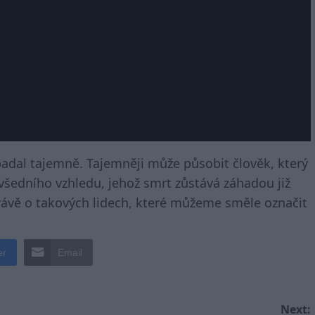
adal tajemně. Tajemněji může působit člověk, který
 všedního vzhledu, jehož smrt zůstává záhadou již
rávě o takových lidech, které můžeme směle označit
er
Email
Next: