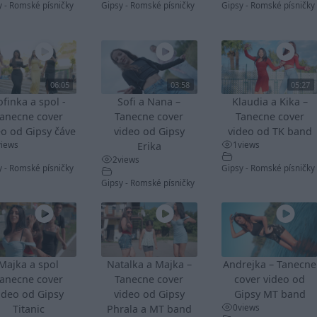
y - Romské písničky
Gipsy - Romské písničky
Gipsy - Romské písničky
06:05
03:58
05:27
ofinka a spol -
Sofi a Nana –
Klaudia a Kika –
anecne cover
Tanecne cover
Tanecne cover
eo od Gipsy čáve
video od Gipsy
video od TK band
views
1
views
Erika
2
views
y - Romské písničky
Gipsy - Romské písničky
Gipsy - Romské písničky
Majka a spol
Natalka a Majka –
Andrejka – Tanecne
anecne cover
Tanecne cover
cover video od
ideo od Gipsy
video od Gipsy
Gipsy MT band
0
views
Titanic
Phrala a MT band