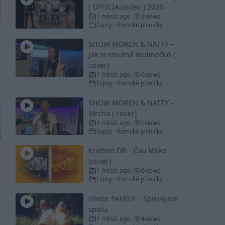
( OFFICIALvideo ) 2026
1 měsíc ago
2
views
•
Gipsy - Romské písničky
SHOW MOREN & NATTY –
Jak si smutná dedinečko (
cover)
1 měsíc ago
0
views
•
Gipsy - Romské písničky
SHOW MOREN & NATTY –
Mrcha ( cover)
1 měsíc ago
1
views
•
Gipsy - Romské písničky
Kristian DB – Čau lásko
(cover)
1 měsíc ago
0
views
•
Gipsy - Romské písničky
Viktor FAMILY – Spievajme
spolu
1 měsíc ago
4
views
•