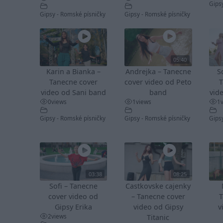
Gips
Gipsy - Romské písničky
Gipsy - Romské písničky
05:40
Karin a Bianka –
Andrejka – Tanecne
S
Tanecne cover
cover video od Peto
T
video od Sani band
band
vid
0
views
1
views
1
Gipsy - Romské písničky
Gipsy - Romské písničky
Gips
03:38
08:25
Sofi – Tanecne
Castkovske cajenky
cover video od
– Tanecne cover
T
Gipsy Erika
video od Gipsy
v
2
views
Titanic