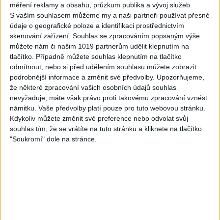
měření reklamy a obsahu, průzkum publika a vývoj služeb.
S vaším souhlasem můžeme my a naši partneři používat přesné
údaje o geografické poloze a identifikaci prostřednictvím
skenování zařízení. Souhlas se zpracováním popsaným výše
03:59
03:40
můžete nám či našim 1019 partnerům udělit klepnutím na
Gypsy Kubanec, Viki, Idka –
Mojka Orlova – Kupim si ja
tlačítko. Případně můžete souhlas klepnutím na tlačítko
Kamav tut devla ( Official
gitaru ( Official video /
odmítnout, nebo si před udělením souhlasu můžete zobrazit
video / cover )
cover )
podrobnější informace a změnit své předvolby.
Upozorňujeme,
1
views
1
views
Gipsy - Romské písničky
Gipsy - Romské písničky
že některé zpracování vašich osobních údajů souhlas
nevyžaduje, máte však právo proti takovému zpracování vznést
námitku. Vaše předvolby platí pouze pro tuto webovou stránku.
Kdykoliv můžete změnit své preference nebo odvolat svůj
souhlas tím, že se vrátíte na tuto stránku a kliknete na tlačítko
"Soukromí" dole na stránce.
04:17
Gipsy Sandra – NumaNuma
Passiv band – Tu tu tu tu (
( Official video / cover )
Official video / cover )
1
views
0
views
Gipsy - Romské písničky
Gipsy - Romské písničky