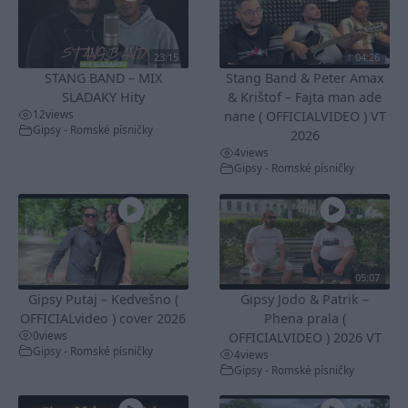
23:15
04:26
STANG BAND – MIX
Stang Band & Peter Amax
SLADAKY Hity
& Krištof – Fajta man ade
12
views
nane ( OFFICIALVIDEO ) VT
Gipsy - Romské písničky
2026
4
views
Gipsy - Romské písničky
05:07
Gipsy Putaj – Kedvešno (
Gipsy Jodo & Patrik –
OFFICIALvideo ) cover 2026
Phena prala (
0
views
OFFICIALVIDEO ) 2026 VT
Gipsy - Romské písničky
4
views
Gipsy - Romské písničky