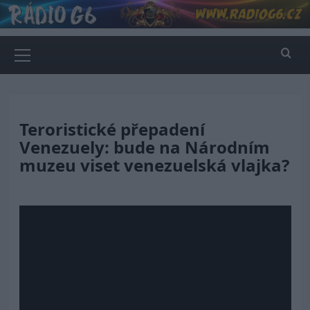
Skip
to
content
Primary
Menu
Teroristické přepadení
Venezuely: bude na Národním
muzeu viset venezuelská vlajka?