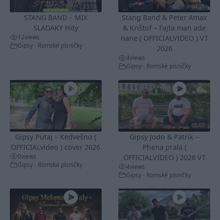
23:15
04:26
STANG BAND – MIX
Stang Band & Peter Amax
SLADAKY Hity
& Krištof – Fajta man ade
12
views
nane ( OFFICIALVIDEO ) VT
Gipsy - Romské písničky
2026
4
views
Gipsy - Romské písničky
05:07
Gipsy Putaj – Kedvešno (
Gipsy Jodo & Patrik –
OFFICIALvideo ) cover 2026
Phena prala (
0
views
OFFICIALVIDEO ) 2026 VT
Gipsy - Romské písničky
4
views
Gipsy - Romské písničky