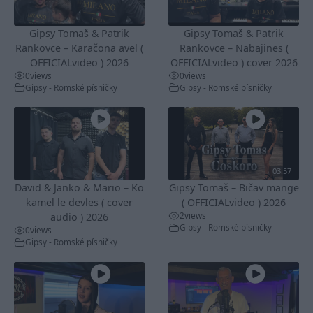
Gipsy Tomaš & Patrik
Gipsy Tomaš & Patrik
Rankovce – Karačona avel (
Rankovce – Nabajines (
OFFICIALvideo ) 2026
OFFICIALvideo ) cover 2026
0
views
0
views
Gipsy - Romské písničky
Gipsy - Romské písničky
03:57
David & Janko & Mario – Ko
Gipsy Tomaš – Bičav mange
kamel le devles ( cover
( OFFICIALvideo ) 2026
2
views
audio ) 2026
Gipsy - Romské písničky
0
views
Gipsy - Romské písničky