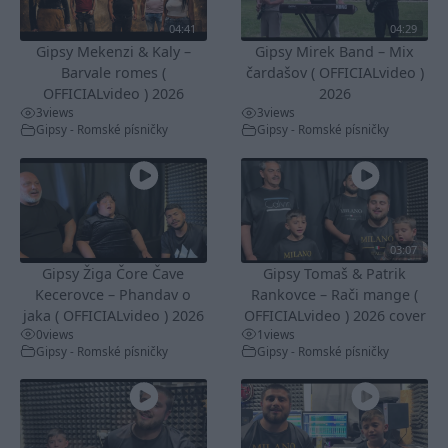
04:41
04:29
Gipsy Mekenzi & Kaly –
Gipsy Mirek Band – Mix
Barvale romes (
čardašov ( OFFICIALvideo )
OFFICIALvideo ) 2026
2026
3
views
3
views
Gipsy - Romské písničky
Gipsy - Romské písničky
03:07
Gipsy Žiga Čore Čave
Gipsy Tomaš & Patrik
Kecerovce – Phandav o
Rankovce – Rači mange (
jaka ( OFFICIALvideo ) 2026
OFFICIALvideo ) 2026 cover
0
views
1
views
Gipsy - Romské písničky
Gipsy - Romské písničky