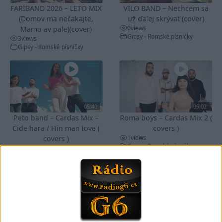
FARIBAND 2026 – LETO MIX
VILO BAND – Nechcem sa
(Domov ma nečakajte,
už ďalej skrývať (cover)
0
views
Mamo av pale)(cover)
Gipsy - Romské písničky
3
views
Gipsy - Romské písničky
05:40
05:02
Peto band – Cardas Mix –
Roma boys – Cardas Mix 2 (
Cide hara / Hin man love (
covers )
1
views
covers )
Gipsy - Romské písničky
1
views
Gipsy - Romské písničky
05:29
02:33