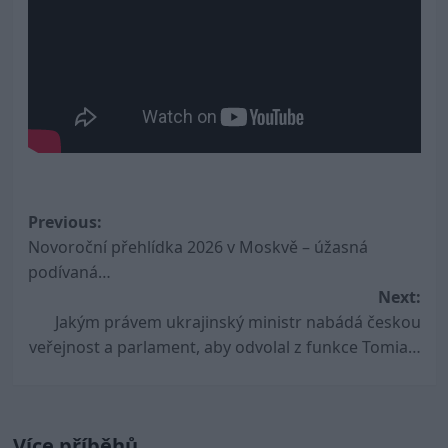
Post
Previous:
Novoroční přehlídka 2026 v Moskvě – úžasná
navigation
podívaná…
Next:
Jakým právem ukrajinský ministr nabádá českou
veřejnost a parlament, aby odvolal z funkce Tomia…
Více příběhů