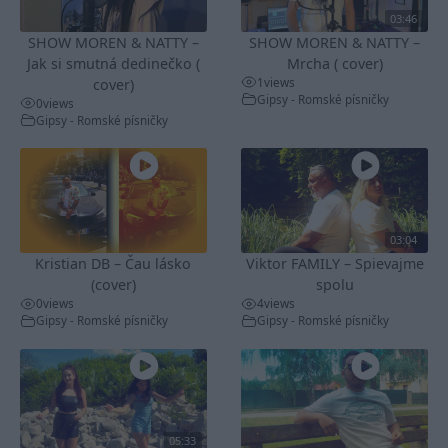
03:46
SHOW MOREN & NATTY –
SHOW MOREN & NATTY –
Jak si smutná dedinečko (
Mrcha ( cover)
1
views
cover)
Gipsy - Romské písničky
0
views
Gipsy - Romské písničky
03:04
Kristian DB – Čau lásko
Viktor FAMILY – Spievajme
(cover)
spolu
0
views
4
views
Gipsy - Romské písničky
Gipsy - Romské písničky
05:33