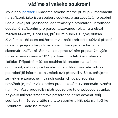
TK band – Cardas MegaMix
Golon Junior ft. Mini Rendy
Vážíme si vašeho soukromí
( covers )
– Davaj davaj ( Official
My a naši
partneři
ukládáme a/nebo máme přístup k informacím
3
views
video / cover )
na zařízení, jako jsou soubory cookies, a zpracováváme osobní
Gipsy - Romské písničky
1
views
údaje, jako jsou jedinečné identifikátory a standardní informace
Gipsy - Romské písničky
odeslané zařízením pro personalizovanou reklamu a obsah,
měření reklamy a obsahu, průzkum publika a vývoj služeb.
S vaším souhlasem můžeme my a naši partneři používat přesné
údaje o geografické poloze a identifikaci prostřednictvím
skenování zařízení. Souhlas se zpracováním popsaným výše
07:03
03:39
můžete nám či našim 1019 partnerům udělit klepnutím na
Kalai kiss band – Cardas
Gipsy Erika – Messenger (
tlačítko. Případně můžete souhlas klepnutím na tlačítko
MegaMix – Ando Dubaj /
Official video / cover )
odmítnout, nebo si před udělením souhlasu můžete zobrazit
3
views
Hej romale / Kames te
podrobnější informace a změnit své předvolby.
Upozorňujeme,
Gipsy - Romské písničky
garaves (Ofiicial
že některé zpracování vašich osobních údajů souhlas
video/cover)
nevyžaduje, máte však právo proti takovému zpracování vznést
1
views
námitku. Vaše předvolby platí pouze pro tuto webovou stránku.
Gipsy - Romské písničky
Kdykoliv můžete změnit své preference nebo odvolat svůj
souhlas tím, že se vrátíte na tuto stránku a kliknete na tlačítko
"Soukromí" dole na stránce.