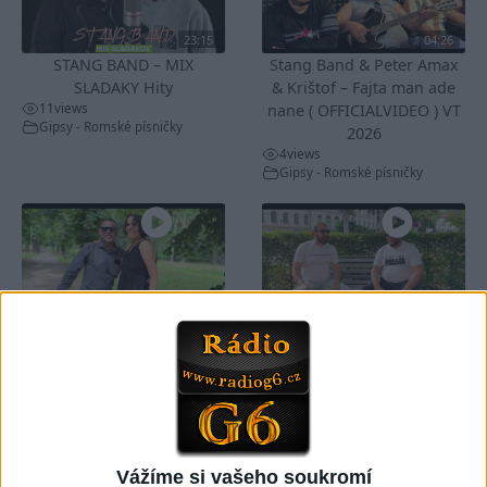
23:15
04:26
STANG BAND – MIX
Stang Band & Peter Amax
SLADAKY Hity
& Krištof – Fajta man ade
11
views
nane ( OFFICIALVIDEO ) VT
Gipsy - Romské písničky
2026
4
views
Gipsy - Romské písničky
05:07
Gipsy Putaj – Kedvešno (
Gipsy Jodo & Patrik –
OFFICIALvideo ) cover 2026
Phena prala (
0
views
OFFICIALVIDEO ) 2026 VT
Gipsy - Romské písničky
4
views
Gipsy - Romské písničky
Vážíme si vašeho soukromí