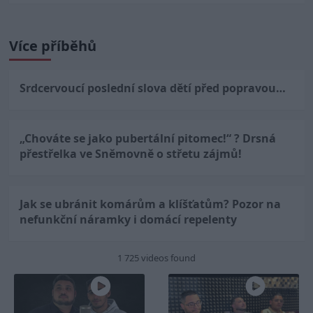
Více příběhů
Srdcervoucí poslední slova dětí před popravou…
„Chováte se jako pubertální pitomec!“ ? Drsná
přestřelka ve Sněmovně o střetu zájmů!
Jak se ubránit komárům a klíšťatům? Pozor na
nefunkční náramky i domácí repelenty
1 725 videos found