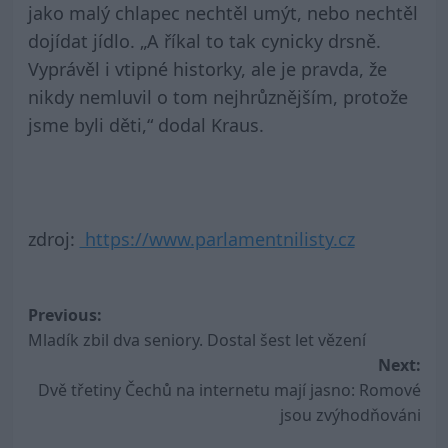
jako malý chlapec nechtěl umýt, nebo nechtěl
dojídat jídlo. „A říkal to tak cynicky drsně.
Vyprávěl i vtipné historky, ale je pravda, že
nikdy nemluvil o tom nejhrůznějším, protože
jsme byli děti,“ dodal Kraus.
zdroj:
https://www.parlamentnilisty.cz
Post
Previous:
Mladík zbil dva seniory. Dostal šest let vězení
navigation
Next:
Dvě třetiny Čechů na internetu mají jasno: Romové
jsou zvýhodňováni