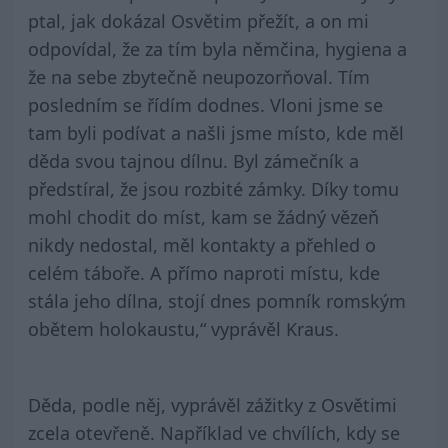
ptal, jak dokázal Osvětim přežít, a on mi
odpovídal, že za tím byla němčina, hygiena a
že na sebe zbytečně neupozorňoval. Tím
posledním se řídím dodnes. Vloni jsme se
tam byli podívat a našli jsme místo, kde měl
děda svou tajnou dílnu. Byl zámečník a
předstíral, že jsou rozbité zámky. Díky tomu
mohl chodit do míst, kam se žádný vězeň
nikdy nedostal, měl kontakty a přehled o
celém táboře. A přímo naproti místu, kde
stála jeho dílna, stojí dnes pomník romským
obětem holokaustu,“ vyprávěl Kraus.
Děda, podle něj, vyprávěl zážitky z Osvětimi
zcela otevřeně. Například ve chvílích, kdy se