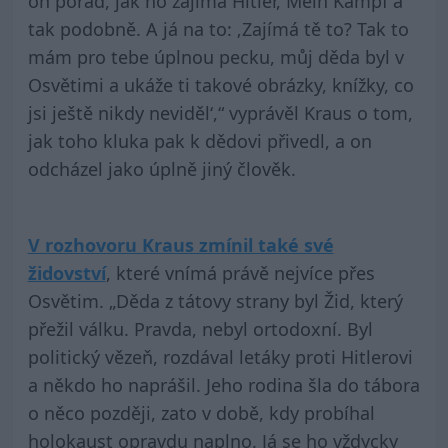
on pořád, jak ho zajímá Hitler, Mein Kampf a
tak podobně. A já na to: ‚Zajímá tě to? Tak to
mám pro tebe úplnou pecku, můj děda byl v
Osvětimi a ukáže ti takové obrázky, knížky, co
jsi ještě nikdy neviděl‘,“ vyprávěl Kraus o tom,
jak toho kluka pak k dědovi přivedl, a on
odcházel jako úplně jiný člověk.
V rozhovoru Kraus zmínil také své
židovství
, které vnímá právě nejvíce přes
Osvětim. „Děda z tátovy strany byl Žid, který
přežil válku. Pravda, nebyl ortodoxní. Byl
politický vězeň, rozdával letáky proti Hitlerovi
a někdo ho naprášil. Jeho rodina šla do tábora
o něco později, zato v době, kdy probíhal
holokaust opravdu naplno. Já se ho vždycky