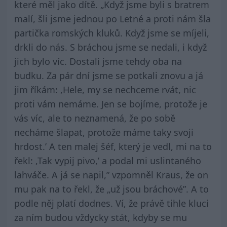
které měl jako dítě. „Když jsme byli s bratrem
malí, šli jsme jednou po Letné a proti nám šla
partička romských kluků. Když jsme se míjeli,
drkli do nás. S bráchou jsme se nedali, i když
jich bylo víc. Dostali jsme tehdy oba na
budku. Za pár dní jsme se potkali znovu a já
jim říkám: ‚Hele, my se nechceme rvát, nic
proti vám nemáme. Jen se bojíme, protože je
vás víc, ale to neznamená, že po sobě
necháme šlapat, protože máme taky svoji
hrdost.’ A ten malej šéf, který je vedl, mi na to
řekl: ‚Tak vypij pivo,’ a podal mi uslintaného
lahváče. A já se napil,” vzpomněl Kraus, že on
mu pak na to řekl, že „už jsou bráchové”. A to
podle něj platí dodnes. Ví, že právě tihle kluci
za ním budou vždycky stát, kdyby se mu