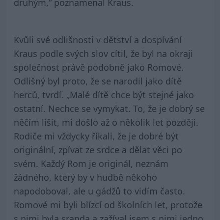
druhým,“ poznamenal Kraus.
Kvůli své odlišnosti v dětství a dospívání
Kraus podle svých slov cítil, že byl na okraji
společnost právě podobně jako Romové.
Odlišný byl proto, že se narodil jako dítě
herců, tvrdí. „Malé dítě chce být stejné jako
ostatní. Nechce se vymykat. To, že je dobrý se
něčím lišit, mi došlo až o několik let později.
Rodiče mi vždycky říkali, že je dobré být
originální, zpívat ze srdce a dělat věci po
svém. Každý Rom je originál, neznám
žádného, který by v hudbě někoho
napodoboval, ale u gádžů to vidím často.
Romové mi byli blízcí od školních let, protože
s nimi byla sranda a zažíval jsem s nimi jedno