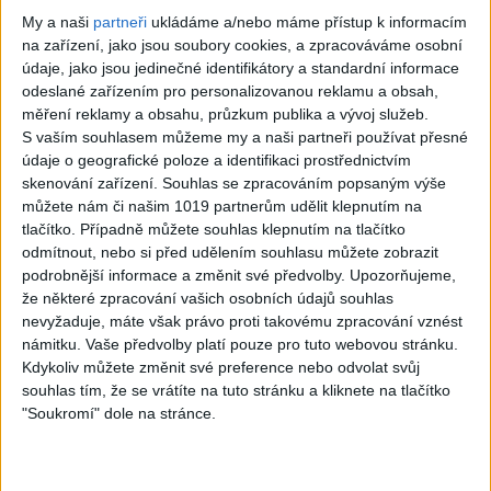
My a naši
partneři
ukládáme a/nebo máme přístup k informacím
na zařízení, jako jsou soubory cookies, a zpracováváme osobní
04:41
04:29
údaje, jako jsou jedinečné identifikátory a standardní informace
Gipsy Mekenzi & Kaly –
Gipsy Mirek Band – Mix
odeslané zařízením pro personalizovanou reklamu a obsah,
Barvale romes (
čardašov ( OFFICIALvideo )
měření reklamy a obsahu, průzkum publika a vývoj služeb.
OFFICIALvideo ) 2026
2026
S vaším souhlasem můžeme my a naši partneři používat přesné
2
views
3
views
údaje o geografické poloze a identifikaci prostřednictvím
Gipsy - Romské písničky
Gipsy - Romské písničky
skenování zařízení. Souhlas se zpracováním popsaným výše
můžete nám či našim 1019 partnerům udělit klepnutím na
tlačítko. Případně můžete souhlas klepnutím na tlačítko
odmítnout, nebo si před udělením souhlasu můžete zobrazit
podrobnější informace a změnit své předvolby.
Upozorňujeme,
že některé zpracování vašich osobních údajů souhlas
03:07
nevyžaduje, máte však právo proti takovému zpracování vznést
Gipsy Žiga Čore Čave
Gipsy Tomaš & Patrik
námitku. Vaše předvolby platí pouze pro tuto webovou stránku.
Kecerovce – Phandav o
Rankovce – Rači mange (
Kdykoliv můžete změnit své preference nebo odvolat svůj
jaka ( OFFICIALvideo ) 2026
OFFICIALvideo ) 2026 cover
souhlas tím, že se vrátíte na tuto stránku a kliknete na tlačítko
0
views
1
views
Gipsy - Romské písničky
Gipsy - Romské písničky
"Soukromí" dole na stránce.