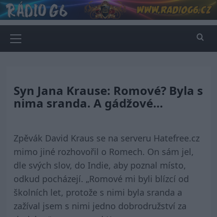
Skip
to
content
Primary
Menu
Syn Jana Krause: Romové? Byla s
nima sranda. A gádžové…
Zpěvák David Kraus se na serveru Hatefree.cz
mimo jiné rozhovořil o Romech. On sám jel,
dle svých slov, do Indie, aby poznal místo,
odkud pocházejí. „Romové mi byli blízcí od
školních let, protože s nimi byla sranda a
zažíval jsem s nimi jedno dobrodružství za