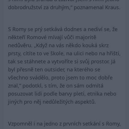
dobrodružství za druhým,“ poznamenal Kraus.
S Romy se prý setkává dodnes a nediví se, že
někteří Romové mívají vůči majoritě
nedůvěru. „Když na vás někdo kouká skrz
prsty, cítíte to ve škole, na ulici nebo na hřišti,
tak se stáhnete a vytvoříte si svůj prostor. Já
byl přesně ten outsider, na kterého se
všechno svádělo, proto jsem to moc dobře
znal,“ podotkl, s tím, že on sám odmítá
posuzovat lidi podle barvy pleti, etnika nebo
jiných pro něj nedůležitých aspektů.
Vzpomněl i na jedno z prvních setkání s Romy,