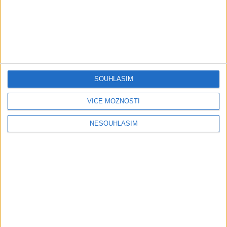
1
2
3
…
35
»
Page 1 of 35
SOUHLASÍM
VÍCE MOŽNOSTÍ
NESOUHLASÍM
Rádio G6 - Gipsy, 80s, 90s, 00s