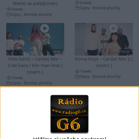
0
views
Mamo av pale)(cover)
Gipsy - Romské písničky
3
views
Gipsy - Romské písničky
05:40
05:02
Peto band – Cardas Mix –
Roma boys – Cardas Mix 2 (
Cide hara / Hin man love (
covers )
1
views
covers )
Gipsy - Romské písničky
1
views
Gipsy - Romské písničky
05:29
TK band – Cardas MegaMix
Golon Junior ft. Mini Rendy
( covers )
– Davaj davaj ( Official