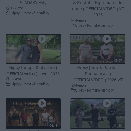
SLADAKY Hity
& Krištof – Fajta man ade
12
views
nane ( OFFICIALVIDEO ) VT
Gipsy - Romské písničky
2026
4
views
Gipsy - Romské písničky
05:07
Gipsy Putaj – Kedvešno (
Gipsy Jodo & Patrik –
OFFICIALvideo ) cover 2026
Phena prala (
0
views
OFFICIALVIDEO ) 2026 VT
Gipsy - Romské písničky
4
views
Gipsy - Romské písničky
04:41
04:29