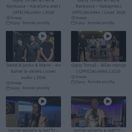
Rankovce – Karačona avel (
Rankovce – Nabajines (
OFFICIALvideo ) 2026
OFFICIALvideo ) cover 2026
0
views
0
views
Gipsy - Romské písničky
Gipsy - Romské písničky
03:57
David & Janko & Mario – Ko
Gipsy Tomaš – Bičav mange
kamel le devles ( cover
( OFFICIALvideo ) 2026
2
views
audio ) 2026
Gipsy - Romské písničky
0
views
Gipsy - Romské písničky
03:46
SHOW MOREN & NATTY –
SHOW MOREN & NATTY –