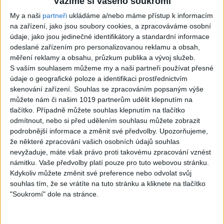
Vážíme si vašeho soukromí
3
views
video / cover )
Gipsy - Romské písničky
0
views
My a naši
partneři
ukládáme a/nebo máme přístup k informacím
Gipsy - Romské písničky
na zařízení, jako jsou soubory cookies, a zpracováváme osobní
údaje, jako jsou jedinečné identifikátory a standardní informace
odeslané zařízením pro personalizovanou reklamu a obsah,
měření reklamy a obsahu, průzkum publika a vývoj služeb.
S vaším souhlasem můžeme my a naši partneři používat přesné
údaje o geografické poloze a identifikaci prostřednictvím
07:03
03:39
skenování zařízení. Souhlas se zpracováním popsaným výše
Kalai kiss band – Cardas
Gipsy Erika – Messenger (
můžete nám či našim 1019 partnerům udělit klepnutím na
MegaMix – Ando Dubaj /
Official video / cover )
tlačítko. Případně můžete souhlas klepnutím na tlačítko
2
views
Hej romale / Kames te
odmítnout, nebo si před udělením souhlasu můžete zobrazit
Gipsy - Romské písničky
garaves (Ofiicial
podrobnější informace a změnit své předvolby.
Upozorňujeme,
video/cover)
že některé zpracování vašich osobních údajů souhlas
1
views
nevyžaduje, máte však právo proti takovému zpracování vznést
Gipsy - Romské písničky
námitku. Vaše předvolby platí pouze pro tuto webovou stránku.
Kdykoliv můžete změnit své preference nebo odvolat svůj
souhlas tím, že se vrátíte na tuto stránku a kliknete na tlačítko
"Soukromí" dole na stránce.
03:59
03:40