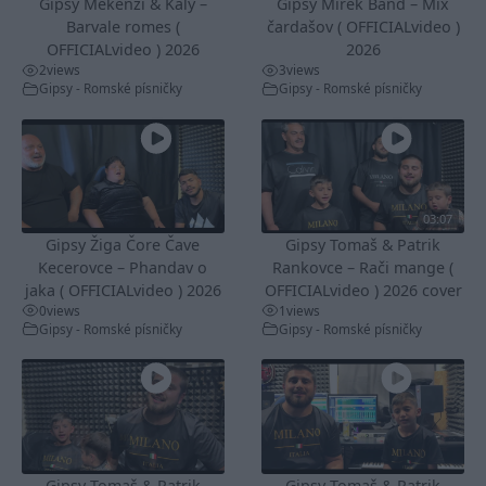
Gipsy Mekenzi & Kaly –
Gipsy Mirek Band – Mix
Barvale romes (
čardašov ( OFFICIALvideo )
OFFICIALvideo ) 2026
2026
2
views
3
views
Gipsy - Romské písničky
Gipsy - Romské písničky
03:07
Gipsy Žiga Čore Čave
Gipsy Tomaš & Patrik
Kecerovce – Phandav o
Rankovce – Rači mange (
jaka ( OFFICIALvideo ) 2026
OFFICIALvideo ) 2026 cover
0
views
1
views
Gipsy - Romské písničky
Gipsy - Romské písničky
Gipsy Tomaš & Patrik
Gipsy Tomaš & Patrik