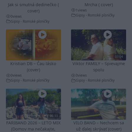
Jak si smutná dedinečko (
Mrcha ( cover)
1
views
cover)
Gipsy - Romské písničky
0
views
Gipsy - Romské písničky
03:04
Kristian DB – Čau lásko
Viktor FAMILY – Spievajme
(cover)
spolu
0
views
3
views
Gipsy - Romské písničky
Gipsy - Romské písničky
05:33
FARIBAND 2026 – LETO MIX
VILO BAND – Nechcem sa
(Domov ma nečakajte,
už ďalej skrývať (cover)