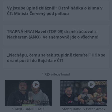
Vy jste se úplně zbláznil!“ Ostrá hádka o klima v
ČT: Ministr Červený pod palbou
TRAPNÁ HRA! Havel (TOP 09) drsně zúčtoval s
Nacherem (ANO). Ve sněmovně jde o všechno!
„Nechápu, čemu se tak stupidně tlemíte!“ Hřib se
drsně pustil do Rajchla v ČT!
1 725 videos found
23:15
04:26
STANG BAND – MIX
Stang Band & Peter Amax