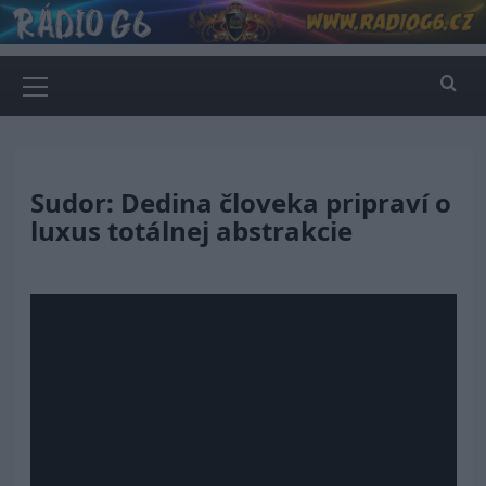
Skip
to
content
Primary
Menu
Sudor: Dedina človeka pripraví o
luxus totálnej abstrakcie