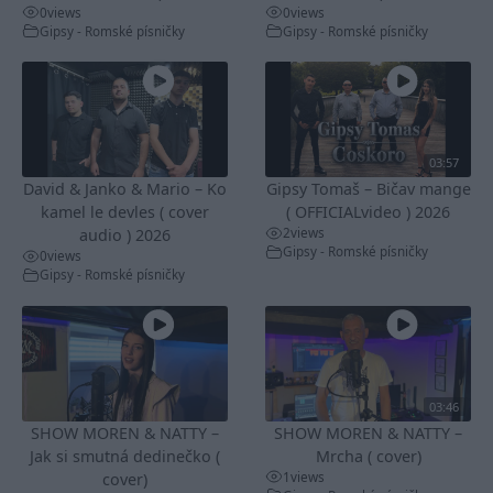
0
views
0
views
Gipsy - Romské písničky
Gipsy - Romské písničky
03:57
David & Janko & Mario – Ko
Gipsy Tomaš – Bičav mange
kamel le devles ( cover
( OFFICIALvideo ) 2026
2
views
audio ) 2026
Gipsy - Romské písničky
0
views
Gipsy - Romské písničky
03:46
SHOW MOREN & NATTY –
SHOW MOREN & NATTY –
Jak si smutná dedinečko (
Mrcha ( cover)
1
views
cover)