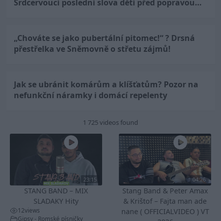
Srdcervoucí poslední slova dětí před popravou…
„Chováte se jako pubertální pitomec!“ ? Drsná
přestřelka ve Sněmovně o střetu zájmů!
Jak se ubránit komárům a klíšťatům? Pozor na
nefunkční náramky i domácí repelenty
1 725 videos found
23:15
04:26
STANG BAND – MIX
Stang Band & Peter Amax
SLADAKY Hity
& Krištof – Fajta man ade
12
views
nane ( OFFICIALVIDEO ) VT
Gipsy - Romské písničky