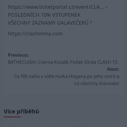
https://www.ticketportal.cz/event/CLA… –
POSLEDNÍCH 10% VSTUPENEK
VŠECHNY ZÁZNAMY GALAVEČERŮ ?
https://clashmma.com
Post
Previous:
B4THECLASH: Cverna Kotalík Pollák Dirda CLASH 15
navigation
Next:
Co FBI našla v sídle Hulka Hogana po jeho smrti a
co všechny šokovalo!
Více příběhů