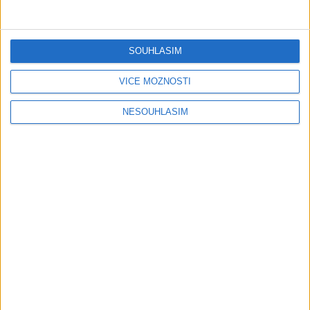
Gipsy Mekenzi & Kaly – Barvale
romes ( OFFICIALvideo ) 2026
1 měsíc ago
3
views
•
SOUHLASÍM
Gipsy - Romské písničky
VÍCE MOŽNOSTÍ
Gipsy Mirek Band – Mix čardašov (
NESOUHLASÍM
OFFICIALvideo ) 2026
1 měsíc ago
3
views
•
Gipsy - Romské písničky
Gipsy Žiga Čore Čave Kecerovce –
Phandav o jaka ( OFFICIALvideo )
2026
1 měsíc ago
0
views
•
Gipsy - Romské písničky
Gipsy Tomaš & Patrik Rankovce –
Rači mange ( OFFICIALvideo ) 2026
cover
1 měsíc ago
1
views
•