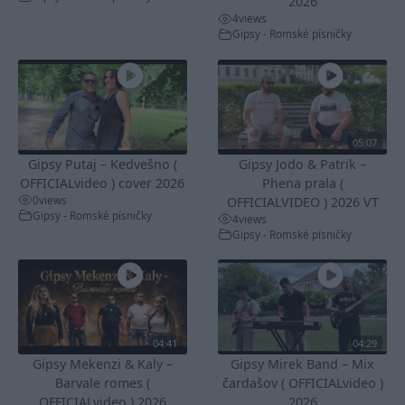
2026
4
views
Gipsy - Romské písničky
05:07
Gipsy Putaj – Kedvešno (
Gipsy Jodo & Patrik –
OFFICIALvideo ) cover 2026
Phena prala (
0
views
OFFICIALVIDEO ) 2026 VT
Gipsy - Romské písničky
4
views
Gipsy - Romské písničky
04:41
04:29
Gipsy Mekenzi & Kaly –
Gipsy Mirek Band – Mix
Barvale romes (
čardašov ( OFFICIALvideo )
OFFICIALvideo ) 2026
2026