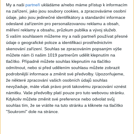
My a naši
partneři
ukládáme a/nebo máme přístup k informacím
na zařízení, jako jsou soubory cookies, a zpracováváme osobní
údaje, jako jsou jedinečné identifikátory a standardní informace
odeslané zařízením pro personalizovanou reklamu a obsah,
měření reklamy a obsahu, průzkum publika a vývoj služeb.
07:03
03:39
S vaším souhlasem můžeme my a naši partneři používat přesné
Kalai kiss band – Cardas
Gipsy Erika – Messenger (
údaje o geografické poloze a identifikaci prostřednictvím
MegaMix – Ando Dubaj /
Official video / cover )
skenování zařízení. Souhlas se zpracováním popsaným výše
3
views
Hej romale / Kames te
můžete nám či našim 1019 partnerům udělit klepnutím na
Gipsy - Romské písničky
garaves (Ofiicial
tlačítko. Případně můžete souhlas klepnutím na tlačítko
video/cover)
odmítnout, nebo si před udělením souhlasu můžete zobrazit
1
views
podrobnější informace a změnit své předvolby.
Upozorňujeme,
Gipsy - Romské písničky
že některé zpracování vašich osobních údajů souhlas
nevyžaduje, máte však právo proti takovému zpracování vznést
námitku. Vaše předvolby platí pouze pro tuto webovou stránku.
Kdykoliv můžete změnit své preference nebo odvolat svůj
souhlas tím, že se vrátíte na tuto stránku a kliknete na tlačítko
"Soukromí" dole na stránce.
03:59
03:40
Gypsy Kubanec, Viki, Idka –
Mojka Orlova – Kupim si ja
Kamav tut devla ( Official
gitaru ( Official video /
video / cover )
cover )