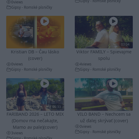
Gipsy - Romské písničky
0
views
Gipsy - Romské písničky
03:04
Kristian DB – Čau lásko
Viktor FAMILY – Spievajme
(cover)
spolu
0
views
4
views
Gipsy - Romské písničky
Gipsy - Romské písničky
05:33
FARIBAND 2026 – LETO MIX
VILO BAND – Nechcem sa
(Domov ma nečakajte,
už ďalej skrývať (cover)
0
views
Mamo av pale)(cover)
Gipsy - Romské písničky
3
views
Gipsy - Romské písničky