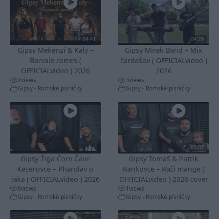
04:41
04:29
Gipsy Mekenzi & Kaly –
Gipsy Mirek Band – Mix
Barvale romes (
čardašov ( OFFICIALvideo )
OFFICIALvideo ) 2026
2026
2
views
3
views
Gipsy - Romské písničky
Gipsy - Romské písničky
03:07
Gipsy Žiga Čore Čave
Gipsy Tomaš & Patrik
Kecerovce – Phandav o
Rankovce – Rači mange (
jaka ( OFFICIALvideo ) 2026
OFFICIALvideo ) 2026 cover
0
views
1
views
Gipsy - Romské písničky
Gipsy - Romské písničky