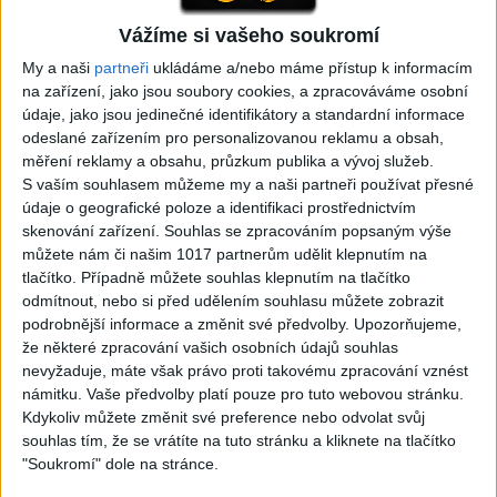
Vážíme si vašeho soukromí
05:29
My a naši
partneři
ukládáme a/nebo máme přístup k informacím
TK band – Cardas MegaMix
Golon Junior ft. Mini Rendy
na zařízení, jako jsou soubory cookies, a zpracováváme osobní
( covers )
– Davaj davaj ( Official
3
views
údaje, jako jsou jedinečné identifikátory a standardní informace
video / cover )
Gipsy - Romské písničky
0
views
odeslané zařízením pro personalizovanou reklamu a obsah,
Gipsy - Romské písničky
měření reklamy a obsahu, průzkum publika a vývoj služeb.
S vaším souhlasem můžeme my a naši partneři používat přesné
údaje o geografické poloze a identifikaci prostřednictvím
skenování zařízení. Souhlas se zpracováním popsaným výše
můžete nám či našim 1017 partnerům udělit klepnutím na
tlačítko. Případně můžete souhlas klepnutím na tlačítko
03:39
odmítnout, nebo si před udělením souhlasu můžete zobrazit
Kalai kiss band – Cardas
Gipsy Erika – Messenger (
podrobnější informace a změnit své předvolby.
Upozorňujeme,
MegaMix – Ando Dubaj /
Official video / cover )
že některé zpracování vašich osobních údajů souhlas
2
views
Hej romale / Kames te
nevyžaduje, máte však právo proti takovému zpracování vznést
Gipsy - Romské písničky
garaves (Ofiicial
námitku. Vaše předvolby platí pouze pro tuto webovou stránku.
video/cover)
Kdykoliv můžete změnit své preference nebo odvolat svůj
0
views
souhlas tím, že se vrátíte na tuto stránku a kliknete na tlačítko
Gipsy - Romské písničky
"Soukromí" dole na stránce.