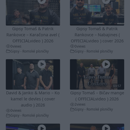
Gipsy Tomaš & Patrik
Gipsy Tomaš & Patrik
Rankovce – Karačona avel (
Rankovce – Nabajines (
OFFICIALvideo ) 2026
OFFICIALvideo ) cover 2026
0
views
0
views
Gipsy - Romské písničky
Gipsy - Romské písničky
03:57
David & Janko & Mario – Ko
Gipsy Tomaš – Bičav mange
kamel le devles ( cover
( OFFICIALvideo ) 2026
2
views
audio ) 2026
Gipsy - Romské písničky
0
views
Gipsy - Romské písničky