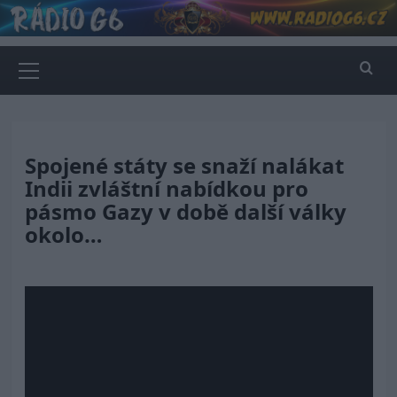
Skip
to
content
Primary
Menu
Spojené státy se snaží nalákat
Indii zvláštní nabídkou pro
pásmo Gazy v době další války
okolo…