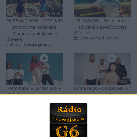
05:33
FARIBAND 2026 – LETO MIX
VILO BAND – Nechcem sa
(Domov ma nečakajte,
už ďalej skrývať (cover)
0
views
Mamo av pale)(cover)
Gipsy - Romské písničky
3
views
Gipsy - Romské písničky
05:02
Peto band – Cardas Mix –
Roma boys – Cardas Mix 2 (
Cide hara / Hin man love (
covers )
1
views
covers )
Gipsy - Romské písničky
0
views
Gipsy - Romské písničky