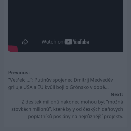
Post
Previous:
“Vetřelci…”: Putinův spojenec Dmitrij Medveděv
navigation
griluje USA a EU kvůli boji o Grónsko v době…
Next:
Z desítek milionů nakonec mohou být “možná
stovkách milionů”, které byly od českých daňových
poplatníků poslány na nejrůznější projekty.