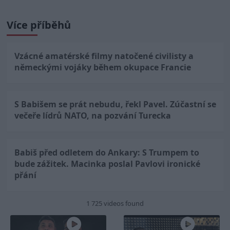
Více příběhů
Vzácné amatérské filmy natočené civilisty a
německými vojáky během okupace Francie
S Babišem se prát nebudu, řekl Pavel. Zúčastní se
večeře lídrů NATO, na pozvání Turecka
Babiš před odletem do Ankary: S Trumpem to
bude zážitek. Macinka poslal Pavlovi ironické
přání
1 725 videos found