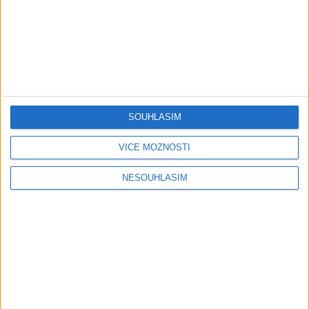
Gipsy - Romské písničky
Gipsy Jodo & Patrik – Phena prala (
OFFICIALVIDEO ) 2026 VT
1 měsíc ago
4
views
•
Gipsy - Romské písničky
SOUHLASÍM
Gipsy Mekenzi & Kaly – Barvale
romes ( OFFICIALvideo ) 2026
VÍCE MOŽNOSTÍ
1 měsíc ago
2
views
•
Gipsy - Romské písničky
NESOUHLASÍM
Gipsy Mirek Band – Mix čardašov (
OFFICIALvideo ) 2026
1 měsíc ago
3
views
•
Gipsy - Romské písničky
Gipsy Žiga Čore Čave Kecerovce –
Phandav o jaka ( OFFICIALvideo )
2026