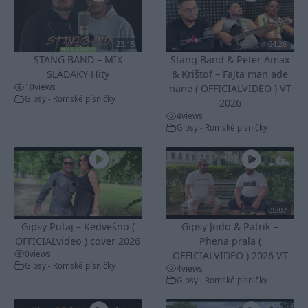
23:15
04:26
STANG BAND – MIX
Stang Band & Peter Amax
SLADAKY Hity
& Krištof – Fajta man ade
10
views
nane ( OFFICIALVIDEO ) VT
Gipsy - Romské písničky
2026
4
views
Gipsy - Romské písničky
05:07
Gipsy Putaj – Kedvešno (
Gipsy Jodo & Patrik –
OFFICIALvideo ) cover 2026
Phena prala (
0
views
OFFICIALVIDEO ) 2026 VT
Gipsy - Romské písničky
4
views
Gipsy - Romské písničky