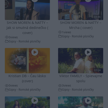
03:46
SHOW MOREN & NATTY –
SHOW MOREN & NATTY –
Jak si smutná dedinečko (
Mrcha ( cover)
1
views
cover)
Gipsy - Romské písničky
0
views
Gipsy - Romské písničky
03:04
Kristian DB – Čau lásko
Viktor FAMILY – Spievajme
(cover)
spolu
0
views
3
views
Gipsy - Romské písničky
Gipsy - Romské písničky